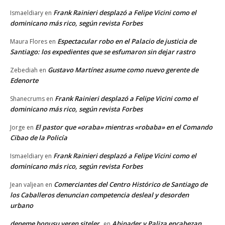
Frank Rainieri desplazó a Felipe Vicini como el
Ismaeldiary
en
dominicano más rico, según revista Forbes
Espectacular robo en el Palacio de justicia de
Maura Flores
en
Santiago: los expedientes que se esfumaron sin dejar rastro
Gustavo Martínez asume como nuevo gerente de
Zebediah
en
Edenorte
Frank Rainieri desplazó a Felipe Vicini como el
Shanecrums
en
dominicano más rico, según revista Forbes
El pastor que «oraba» mientras «robaba» en el Comando
Jorge
en
Cibao de la Policía
Frank Rainieri desplazó a Felipe Vicini como el
Ismaeldiary
en
dominicano más rico, según revista Forbes
Comerciantes del Centro Histórico de Santiago de
Jean valjean
en
los Caballeros denuncian competencia desleal y desorden
urbano
deneme bonusu veren siteler
Abinader y Paliza encabezan
en