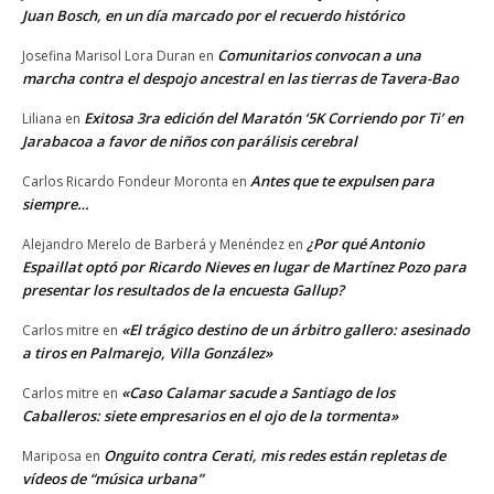
Juan Bosch, en un día marcado por el recuerdo histórico
Comunitarios convocan a una
Josefina Marisol Lora Duran
en
marcha contra el despojo ancestral en las tierras de Tavera-Bao
Exitosa 3ra edición del Maratón ‘5K Corriendo por Ti’ en
Liliana
en
Jarabacoa a favor de niños con parálisis cerebral
Antes que te expulsen para
Carlos Ricardo Fondeur Moronta
en
siempre…
¿Por qué Antonio
Alejandro Merelo de Barberá y Menéndez
en
Espaillat optó por Ricardo Nieves en lugar de Martínez Pozo para
presentar los resultados de la encuesta Gallup?
«El trágico destino de un árbitro gallero: asesinado
Carlos mitre
en
a tiros en Palmarejo, Villa González»
«Caso Calamar sacude a Santiago de los
Carlos mitre
en
Caballeros: siete empresarios en el ojo de la tormenta»
Onguito contra Cerati, mis redes están repletas de
Mariposa
en
vídeos de “música urbana”