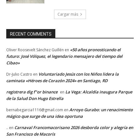
Cargar más
RECENT COMMENTS
«50 años pronosticando el
Oliver Roosevelt Sánchez Guillén
en
futuro: José Vólquez, el legendario mensajero del tiempo del
Cibao»
Voluntariado Jesús con los Niños lidera la
Dr-Julio Castro
en
caminata «Héroes de Corazón 2024» en Santiago, RD
registrera dig f"or binance
La Vega: Alcaldía inaugura Parque
en
de la Salud Don Hugo Estrella
Arroyo Gurabo: un renacimiento
bernabegarcia1116@gmail.com
en
mágico que surge de una idea oportuna
Carnaval Francomacorisano 2026 desborda color y alegría en
..
en
San Francisco de Macorís