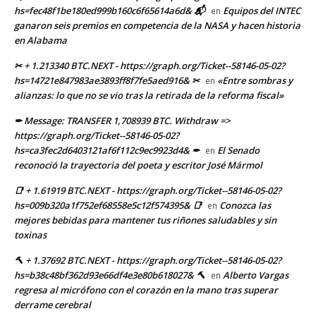
hs=fec48f1be180ed999b160c6f65614a6d& 📬
Equipos del INTEC
en
ganaron seis premios en competencia de la NASA y hacen historia
en Alabama
✂ + 1.213340 BTC.NEXT - https://graph.org/Ticket--58146-05-02?
hs=14721e847983ae3893ff8f7fe5aed916& ✂
«Entre sombras y
en
alianzas: lo que no se vio tras la retirada de la reforma fiscal»
✒ Message: TRANSFER 1,708939 BTC. Withdraw =>
https://graph.org/Ticket--58146-05-02?
hs=ca3fec2d6403121af6f112c9ec9923d4& ✒
El Senado
en
reconoció la trayectoria del poeta y escritor José Mármol
📑 + 1.61919 BTC.NEXT - https://graph.org/Ticket--58146-05-02?
hs=009b320a1f752ef68558e5c12f574395& 📑
Conozca las
en
mejores bebidas para mantener tus riñones saludables y sin
toxinas
🔨 + 1.37692 BTC.NEXT - https://graph.org/Ticket--58146-05-02?
hs=b38c48bf362d93e66df4e3e80b618027& 🔨
Alberto Vargas
en
regresa al micrófono con el corazón en la mano tras superar
derrame cerebral