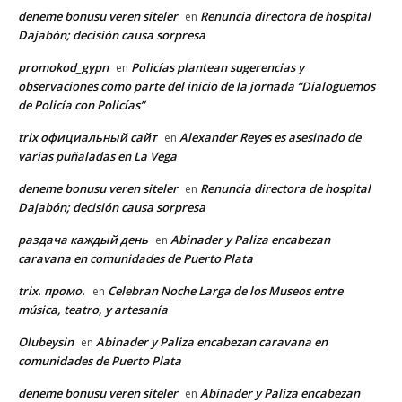
deneme bonusu veren siteler
Renuncia directora de hospital
en
Dajabón; decisión causa sorpresa
promokod_gypn
Policías plantean sugerencias y
en
observaciones como parte del inicio de la jornada “Dialoguemos
de Policía con Policías”
trix официальный сайт
Alexander Reyes es asesinado de
en
varias puñaladas en La Vega
deneme bonusu veren siteler
Renuncia directora de hospital
en
Dajabón; decisión causa sorpresa
раздача каждый день
Abinader y Paliza encabezan
en
caravana en comunidades de Puerto Plata
trix. промо.
Celebran Noche Larga de los Museos entre
en
música, teatro, y artesanía
Olubeysin
Abinader y Paliza encabezan caravana en
en
comunidades de Puerto Plata
deneme bonusu veren siteler
Abinader y Paliza encabezan
en