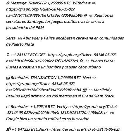
⚙ Message; TRANSFER 1,266806 BTC. Withdraw =>
https://graph.org/Ticket--58146-05-02?
hs=d37611bd948867be131a3ec73059dab9& ⚙
Reuniones
en
secretas en Santiago: los juegos ocultos tras la carrera
presidencial del PRM
Serta
Abinader y Paliza encabezan caravana en comunidades
en
de Puerto Plata
📁 + 1.281127 BTC.GET - https://graph.org/Ticket--58146-05-02?
hs=8f1b10fe5f401e166d0c237f71d2677c& 📁
Puerto Plata:
en
lluvias arrastran a un hombre y causan caos urbano
📨 Reminder: TRANSACTION 1,246656 BTC. Next =>
https://graph.org/Ticket--58146-05-02?
hs=7df5cdb0a78d92beaf3a4796d60fbcbb& 📨
Marileidy
en
Paulino llegó primero en 200 metros en el Grand Slam Track
📈 Reminder- + 1,50516 BTC. Verify >> https://graph.org/Ticket-
-58146-05-02?hs=d090f4c13d9e1815df2615f7fa1158d0& 📈
en
Google hizo un cambio radical en su buscador
📬 + 1.841223 BTC.NEXT - https://graph.org/Ticket--58146-05-02?