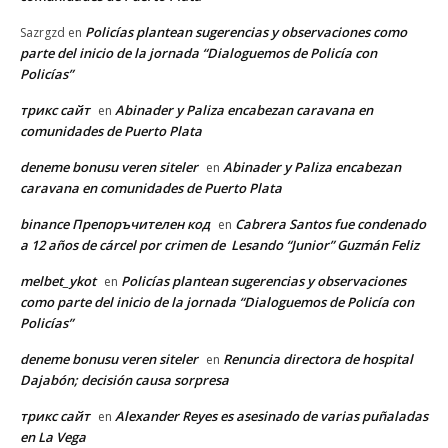
Policías plantean sugerencias y observaciones como
Sazrgzd
en
parte del inicio de la jornada “Dialoguemos de Policía con
Policías”
трикс сайт
Abinader y Paliza encabezan caravana en
en
comunidades de Puerto Plata
deneme bonusu veren siteler
Abinader y Paliza encabezan
en
caravana en comunidades de Puerto Plata
binance Препоръчителен код
Cabrera Santos fue condenado
en
a 12 años de cárcel por crimen de Lesando “Junior” Guzmán Feliz
melbet_ykot
Policías plantean sugerencias y observaciones
en
como parte del inicio de la jornada “Dialoguemos de Policía con
Policías”
deneme bonusu veren siteler
Renuncia directora de hospital
en
Dajabón; decisión causa sorpresa
трикс сайт
Alexander Reyes es asesinado de varias puñaladas
en
en La Vega