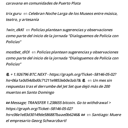
caravana en comunidades de Puerto Plata
trix guru
Celebran Noche Larga de los Museos entre música,
en
teatro, y artesanía
1win_dkKl
Policías plantean sugerencias y observaciones
en
como parte del inicio de la jornada “Dialoguemos de Policía con
Policías”
mostbet_dlOl
Policías plantean sugerencias y observaciones
en
como parte del inicio de la jornada “Dialoguemos de Policía con
Policías”
📃 + 1.926796 BTC.NEXT - https://graph.org/Ticket--58146-05-02?
hs=06a1a0d54dbd0c71211e9853eb0e3ab7& 📃
Un mes sin
en
respuestas tras el derrumbe del Jet Set que dejó más de 200
muertos en Santo Domingo
📜 Message; TRANSFER 1.238655 bitcoin. Go to withdrawal >
https://graph.org/Ticket--58146-05-02?
hs=c06e1e83d30149de586887baae0b6246& 📜
Santiago: Muere
en
el empresario Georg Schwarzbartl