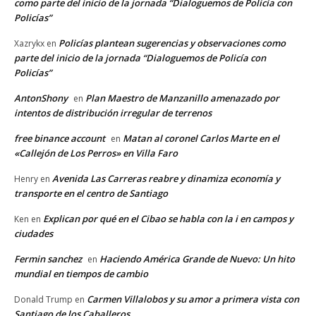
como parte del inicio de la jornada “Dialoguemos de Policía con
Policías”
Policías plantean sugerencias y observaciones como
Xazrykx
en
parte del inicio de la jornada “Dialoguemos de Policía con
Policías”
AntonShony
Plan Maestro de Manzanillo amenazado por
en
intentos de distribución irregular de terrenos
free binance account
Matan al coronel Carlos Marte en el
en
«Callejón de Los Perros» en Villa Faro
Avenida Las Carreras reabre y dinamiza economía y
Henry
en
transporte en el centro de Santiago
Explican por qué en el Cibao se habla con la i en campos y
Ken
en
ciudades
Fermin sanchez
Haciendo América Grande de Nuevo: Un hito
en
mundial en tiempos de cambio
Carmen Villalobos y su amor a primera vista con
Donald Trump
en
Santiago de los Caballeros