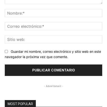
Comentario:
No
Co
ele
Sit
we
Guardar mi nombre, correo electrónico y sitio web en este
navegador la próxima vez que comente.
- Advertisment -
MOST POPULAR