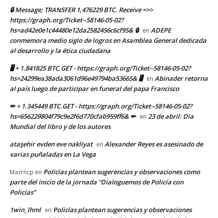
🔒 Message; TRANSFER 1,476229 BTC. Receive =>>
https://graph.org/Ticket--58146-05-02?
hs=ad42e0e1c44480e12da2582456c6cf95& 🔒
ADEPE
en
conmemora medio siglo de logros en Asamblea General dedicada
al desarrollo y la ética ciudadana
🖥 + 1.841825 BTC.GET - https://graph.org/Ticket--58146-05-02?
hs=24299ea38ada3061d96e49794ba53665& 🖥
Abinader retorna
en
al país luego de participar en funeral del papa Francisco
✏ + 1.345449 BTC.GET - https://graph.org/Ticket--58146-05-02?
hs=656229804f79c9e2f6d770cfab959ff6& ✏
23 de abril: Día
en
Mundial del libro y de los autores
ataşehir evden eve nakliyat
Alexander Reyes es asesinado de
en
varias puñaladas en La Vega
Policías plantean sugerencias y observaciones como
Mazrncp
en
parte del inicio de la jornada “Dialoguemos de Policía con
Policías”
1win_lhml
Policías plantean sugerencias y observaciones
en