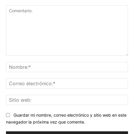
Comentario:
No
Co
ele
Sit
we
Guardar mi nombre, correo electrónico y sitio web en este
navegador la próxima vez que comente.