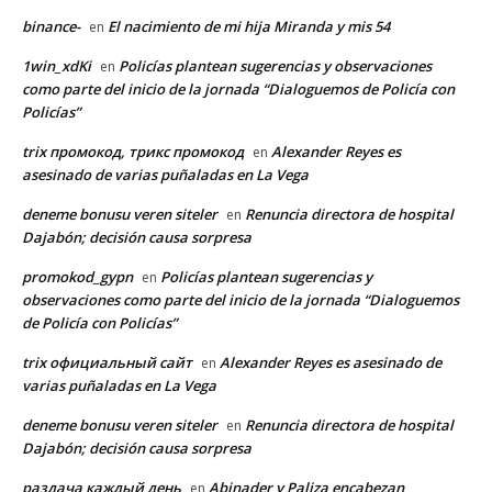
binance-
El nacimiento de mi hija Miranda y mis 54
en
1win_xdKi
Policías plantean sugerencias y observaciones
en
como parte del inicio de la jornada “Dialoguemos de Policía con
Policías”
trix промокод, трикс промокод
Alexander Reyes es
en
asesinado de varias puñaladas en La Vega
deneme bonusu veren siteler
Renuncia directora de hospital
en
Dajabón; decisión causa sorpresa
promokod_gypn
Policías plantean sugerencias y
en
observaciones como parte del inicio de la jornada “Dialoguemos
de Policía con Policías”
trix официальный сайт
Alexander Reyes es asesinado de
en
varias puñaladas en La Vega
deneme bonusu veren siteler
Renuncia directora de hospital
en
Dajabón; decisión causa sorpresa
раздача каждый день
Abinader y Paliza encabezan
en