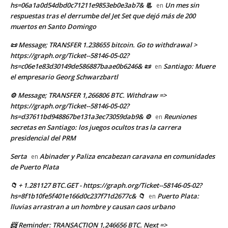
hs=06a1a0d54dbd0c71211e9853eb0e3ab7& 📃
Un mes sin
en
respuestas tras el derrumbe del Jet Set que dejó más de 200
muertos en Santo Domingo
📜 Message; TRANSFER 1.238655 bitcoin. Go to withdrawal >
https://graph.org/Ticket--58146-05-02?
hs=c06e1e83d30149de586887baae0b6246& 📜
Santiago: Muere
en
el empresario Georg Schwarzbartl
⚙ Message; TRANSFER 1,266806 BTC. Withdraw =>
https://graph.org/Ticket--58146-05-02?
hs=d37611bd948867be131a3ec73059dab9& ⚙
Reuniones
en
secretas en Santiago: los juegos ocultos tras la carrera
presidencial del PRM
Serta
Abinader y Paliza encabezan caravana en comunidades
en
de Puerto Plata
📁 + 1.281127 BTC.GET - https://graph.org/Ticket--58146-05-02?
hs=8f1b10fe5f401e166d0c237f71d2677c& 📁
Puerto Plata:
en
lluvias arrastran a un hombre y causan caos urbano
📨 Reminder: TRANSACTION 1,246656 BTC. Next =>