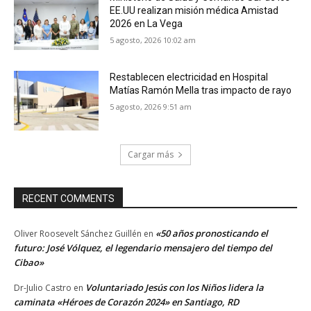
EE.UU realizan misión médica Amistad
2026 en La Vega
5 agosto, 2026 10:02 am
Restablecen electricidad en Hospital
Matías Ramón Mella tras impacto de rayo
5 agosto, 2026 9:51 am
Cargar más
RECENT COMMENTS
«50 años pronosticando el
Oliver Roosevelt Sánchez Guillén
en
futuro: José Vólquez, el legendario mensajero del tiempo del
Cibao»
Voluntariado Jesús con los Niños lidera la
Dr-Julio Castro
en
caminata «Héroes de Corazón 2024» en Santiago, RD