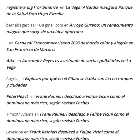
registrera dig f"or binance
La Vega: Alcaldía inaugura Parque
en
de la Salud Don Hugo Estrella
Arroyo Gurabo: un renacimiento
bernabegarcia1116@gmail.com
en
mágico que surge de una idea oportuna
Carnaval Francomacorisano 2026 desborda color y alegría en
..
en
San Francisco de Macorís
Ada
Alexander Reyes es asesinado de varias puñaladas en La
en
Vega
Explican por qué en el Cibao se habla con la i en campos
Angela
en
y ciudades
PeterHeact
Frank Rainieri desplazó a Felipe Vicini como el
en
dominicano más rico, según revista Forbes
Frank Rainieri desplazó a Felipe Vicini como el
TimsothyEtema
en
dominicano más rico, según revista Forbes
Frank Rainieri desplazó a Felipe Vicini como el
Lewisdon
en
dominicano más rico, según revista Forbes