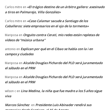
«El trágico destino de un árbitro gallero: asesinado
Carlos mitre
en
a tiros en Palmarejo, Villa González»
«Caso Calamar sacude a Santiago de los
Carlos mitre
en
Caballeros: siete empresarios en el ojo de la tormenta»
Onguito contra Cerati, mis redes están repletas de
Mariposa
en
vídeos de “música urbana”
Explican por qué en el Cibao se habla con la i en
antonio
en
campos y ciudades
Alcalde Douglas Pichardo del PLD será juramentado
Mariposa
en
el sábado en el PRM
Alcalde Douglas Pichardo del PLD será juramentado
Mariposa
en
el sábado en el PRM
Lina Medina, la niña que fue madre a los 5 años sigue
wilson c
en
viva
Marcos Sánchez
Presidente Luis Abinader rendirá sus
en
memorias desde Santiago, el 16 de Agosto