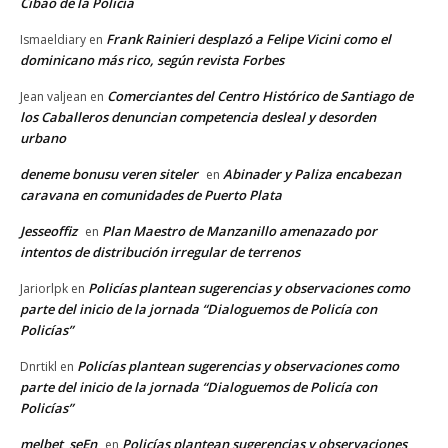
Cibao de la Policía
Frank Rainieri desplazó a Felipe Vicini como el
Ismaeldiary
en
dominicano más rico, según revista Forbes
Comerciantes del Centro Histórico de Santiago de
Jean valjean
en
los Caballeros denuncian competencia desleal y desorden
urbano
deneme bonusu veren siteler
Abinader y Paliza encabezan
en
caravana en comunidades de Puerto Plata
Jesseoffiz
Plan Maestro de Manzanillo amenazado por
en
intentos de distribución irregular de terrenos
Policías plantean sugerencias y observaciones como
Jariorlpk
en
parte del inicio de la jornada “Dialoguemos de Policía con
Policías”
Policías plantean sugerencias y observaciones como
Dnrtikl
en
parte del inicio de la jornada “Dialoguemos de Policía con
Policías”
melbet_seEn
Policías plantean sugerencias y observaciones
en