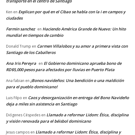
transporte en el centro de Santiago
Explican por qué en el Cibao se habla con la i en campos y
Ken
en
ciudades
Fermin sanchez
Haciendo América Grande de Nuevo: Un hito
en
mundial en tiempos de cambio
Carmen Villalobos y su amor a primera vista con
Donald Trump
en
Santiago de los Caballeros
Ana Iris Pereyra
El Gobierno dominicano aprueba bono de
en
RD$5,000 pesos para afectados por lluvias en Puerto Plata
¡Bonos navideños: Una bendición o una maldición
Ana fabian
en
para el pueblo dominicano!
Caos y desorganización en entrega del Bono Navideño
Luis Filpo
en
deja a miles sin asistencia en Santiago
Llamado a reformar Lidom: Ética, disciplina
Diógenes Céspedes
en
y visión renovada para el béisbol dominicano
Llamado a reformar Lidom: Ética, disciplina y
Jesus campos
en