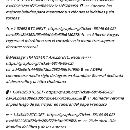
hs=009b320a1f752ef68558e5c12f574395& 📑
Conozca las
en
mejores bebidas para mantener tus riñones saludables y sin
toxinas
🔨 + 1.37692 BTC.NEXT - https://graph.org/Ticket--58146-05-02?
hs=b38c48bf362d93e66df4e3e80b618027& 🔨
Alberto Vargas
en
regresa al micrófono con el corazón en la mano tras superar
derrame cerebral
🔒 Message; TRANSFER 1,476229 BTC. Receive =>>
https://graph.org/Ticket--58146-05-02?
hs=ad42e0e1c44480e12da2582456c6cf95& 🔒
ADEPE
en
conmemora medio siglo de logros en Asamblea General dedicada
al desarrollo y la ética ciudadana
🖥 + 1.841825 BTC.GET - https://graph.org/Ticket--58146-05-02?
hs=24299ea38ada3061d96e49794ba53665& 🖥
Abinader retorna
en
al país luego de participar en funeral del papa Francisco
✏ + 1.345449 BTC.GET - https://graph.org/Ticket--58146-05-02?
hs=656229804f79c9e2f6d770cfab959ff6& ✏
23 de abril: Día
en
Mundial del libro y de los autores