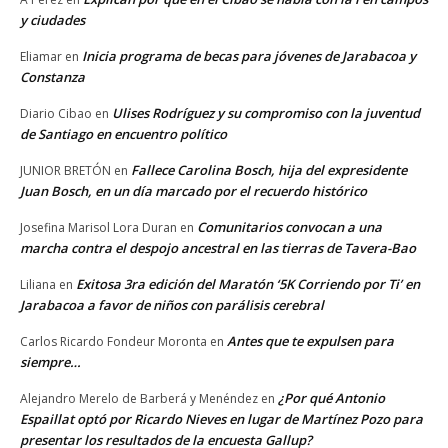
y ciudades
Inicia programa de becas para jóvenes de Jarabacoa y
Eliamar
en
Constanza
Ulises Rodríguez y su compromiso con la juventud
Diario Cibao
en
de Santiago en encuentro político
Fallece Carolina Bosch, hija del expresidente
JUNIOR BRETÓN
en
Juan Bosch, en un día marcado por el recuerdo histórico
Comunitarios convocan a una
Josefina Marisol Lora Duran
en
marcha contra el despojo ancestral en las tierras de Tavera-Bao
Exitosa 3ra edición del Maratón ‘5K Corriendo por Ti’ en
Liliana
en
Jarabacoa a favor de niños con parálisis cerebral
Antes que te expulsen para
Carlos Ricardo Fondeur Moronta
en
siempre…
¿Por qué Antonio
Alejandro Merelo de Barberá y Menéndez
en
Espaillat optó por Ricardo Nieves en lugar de Martínez Pozo para
presentar los resultados de la encuesta Gallup?