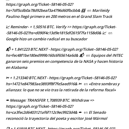
https://graph.org/Ticket--58146-05-02?
hs=7df5cdb0a78d92beaf3a4796d60fbcbb& 📨
Marileidy
en
Paulino llegó primero en 200 metros en el Grand Slam Track
📈 Reminder- + 1,50516 BTC. Verify >> https://graph.org/Ticket-
-58146-05-02?hs=d090f4c13d9e1815df2615f7fa1158d0& 📈
en
Google hizo un cambio radical en su buscador
📬 + 1.841223 BTC.NEXT - https://graph.org/Ticket--58146-05-02?
hs=fec48f1be180ed999b160c6f65614a6d& 📬
Equipos del INTEC
en
ganaron seis premios en competencia de la NASA y hacen historia
en Alabama
✂ + 1.213340 BTC.NEXT - https://graph.org/Ticket--58146-05-02?
hs=14721e847983ae3893ff8f7fe5aed916& ✂
«Entre sombras y
en
alianzas: lo que no se vio tras la retirada de la reforma fiscal»
✒ Message: TRANSFER 1,708939 BTC. Withdraw =>
https://graph.org/Ticket--58146-05-02?
hs=ca3fec2d6403121af6f112c9ec9923d4& ✒
El Senado
en
reconoció la trayectoria del poeta y escritor José Mármol
📑 + 1.61919 BTC.NEXT - https://graph.org/Ticket--58146-05-02?