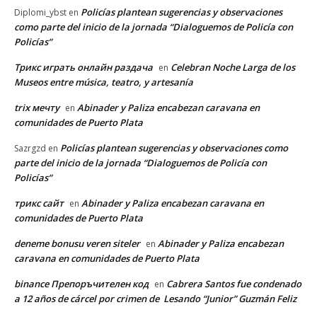
Policías plantean sugerencias y observaciones
Diplomi_ybst
en
como parte del inicio de la jornada “Dialoguemos de Policía con
Policías”
Трикс играть онлайн раздача
Celebran Noche Larga de los
en
Museos entre música, teatro, y artesanía
trix мечту
Abinader y Paliza encabezan caravana en
en
comunidades de Puerto Plata
Policías plantean sugerencias y observaciones como
Sazrgzd
en
parte del inicio de la jornada “Dialoguemos de Policía con
Policías”
трикс сайт
Abinader y Paliza encabezan caravana en
en
comunidades de Puerto Plata
deneme bonusu veren siteler
Abinader y Paliza encabezan
en
caravana en comunidades de Puerto Plata
binance Препоръчителен код
Cabrera Santos fue condenado
en
a 12 años de cárcel por crimen de Lesando “Junior” Guzmán Feliz