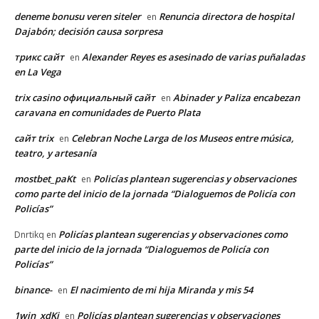
deneme bonusu veren siteler
Renuncia directora de hospital
en
Dajabón; decisión causa sorpresa
трикс сайт
Alexander Reyes es asesinado de varias puñaladas
en
en La Vega
trix casino официальный сайт
Abinader y Paliza encabezan
en
caravana en comunidades de Puerto Plata
сайт trix
Celebran Noche Larga de los Museos entre música,
en
teatro, y artesanía
mostbet_paKt
Policías plantean sugerencias y observaciones
en
como parte del inicio de la jornada “Dialoguemos de Policía con
Policías”
Policías plantean sugerencias y observaciones como
Dnrtikq
en
parte del inicio de la jornada “Dialoguemos de Policía con
Policías”
binance-
El nacimiento de mi hija Miranda y mis 54
en
1win_xdKi
Policías plantean sugerencias y observaciones
en