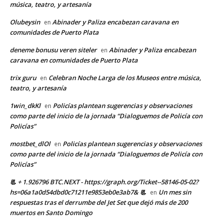
música, teatro, y artesanía
Olubeysin
Abinader y Paliza encabezan caravana en
en
comunidades de Puerto Plata
deneme bonusu veren siteler
Abinader y Paliza encabezan
en
caravana en comunidades de Puerto Plata
trix guru
Celebran Noche Larga de los Museos entre música,
en
teatro, y artesanía
1win_dkKl
Policías plantean sugerencias y observaciones
en
como parte del inicio de la jornada “Dialoguemos de Policía con
Policías”
mostbet_dlOl
Policías plantean sugerencias y observaciones
en
como parte del inicio de la jornada “Dialoguemos de Policía con
Policías”
📃 + 1.926796 BTC.NEXT - https://graph.org/Ticket--58146-05-02?
hs=06a1a0d54dbd0c71211e9853eb0e3ab7& 📃
Un mes sin
en
respuestas tras el derrumbe del Jet Set que dejó más de 200
muertos en Santo Domingo