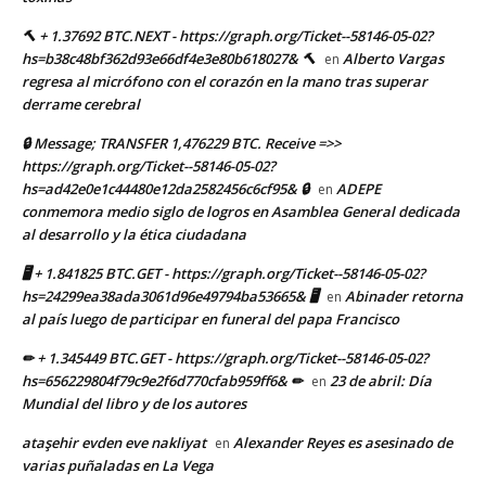
🔨 + 1.37692 BTC.NEXT - https://graph.org/Ticket--58146-05-02?
hs=b38c48bf362d93e66df4e3e80b618027& 🔨
Alberto Vargas
en
regresa al micrófono con el corazón en la mano tras superar
derrame cerebral
🔒 Message; TRANSFER 1,476229 BTC. Receive =>>
https://graph.org/Ticket--58146-05-02?
hs=ad42e0e1c44480e12da2582456c6cf95& 🔒
ADEPE
en
conmemora medio siglo de logros en Asamblea General dedicada
al desarrollo y la ética ciudadana
🖥 + 1.841825 BTC.GET - https://graph.org/Ticket--58146-05-02?
hs=24299ea38ada3061d96e49794ba53665& 🖥
Abinader retorna
en
al país luego de participar en funeral del papa Francisco
✏ + 1.345449 BTC.GET - https://graph.org/Ticket--58146-05-02?
hs=656229804f79c9e2f6d770cfab959ff6& ✏
23 de abril: Día
en
Mundial del libro y de los autores
ataşehir evden eve nakliyat
Alexander Reyes es asesinado de
en
varias puñaladas en La Vega