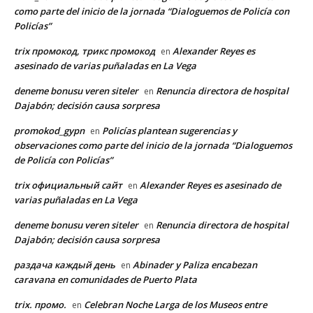
como parte del inicio de la jornada “Dialoguemos de Policía con
Policías”
trix промокод, трикс промокод
Alexander Reyes es
en
asesinado de varias puñaladas en La Vega
deneme bonusu veren siteler
Renuncia directora de hospital
en
Dajabón; decisión causa sorpresa
promokod_gypn
Policías plantean sugerencias y
en
observaciones como parte del inicio de la jornada “Dialoguemos
de Policía con Policías”
trix официальный сайт
Alexander Reyes es asesinado de
en
varias puñaladas en La Vega
deneme bonusu veren siteler
Renuncia directora de hospital
en
Dajabón; decisión causa sorpresa
раздача каждый день
Abinader y Paliza encabezan
en
caravana en comunidades de Puerto Plata
trix. промо.
Celebran Noche Larga de los Museos entre
en