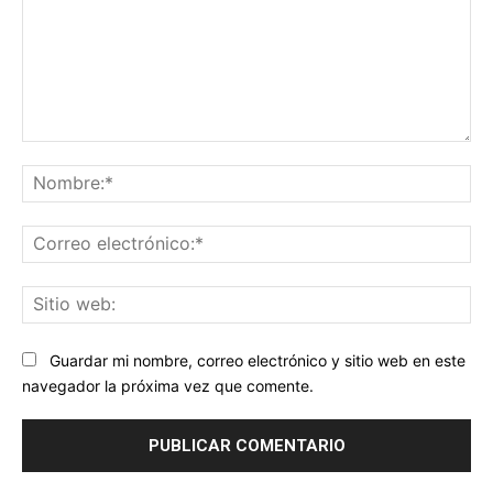
Comentario:
No
Co
ele
Sit
we
Guardar mi nombre, correo electrónico y sitio web en este
navegador la próxima vez que comente.