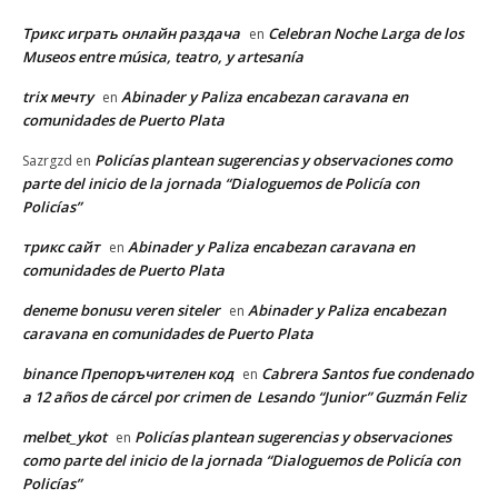
Трикс играть онлайн раздача
Celebran Noche Larga de los
en
Museos entre música, teatro, y artesanía
trix мечту
Abinader y Paliza encabezan caravana en
en
comunidades de Puerto Plata
Policías plantean sugerencias y observaciones como
Sazrgzd
en
parte del inicio de la jornada “Dialoguemos de Policía con
Policías”
трикс сайт
Abinader y Paliza encabezan caravana en
en
comunidades de Puerto Plata
deneme bonusu veren siteler
Abinader y Paliza encabezan
en
caravana en comunidades de Puerto Plata
binance Препоръчителен код
Cabrera Santos fue condenado
en
a 12 años de cárcel por crimen de Lesando “Junior” Guzmán Feliz
melbet_ykot
Policías plantean sugerencias y observaciones
en
como parte del inicio de la jornada “Dialoguemos de Policía con
Policías”