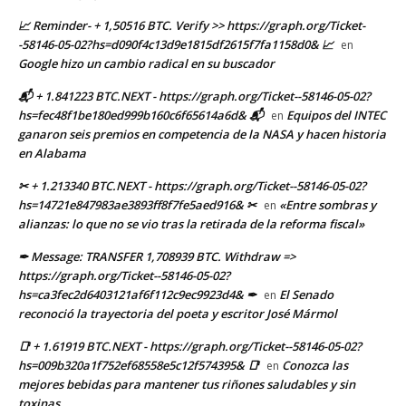
📈 Reminder- + 1,50516 BTC. Verify >> https://graph.org/Ticket-
-58146-05-02?hs=d090f4c13d9e1815df2615f7fa1158d0& 📈
en
Google hizo un cambio radical en su buscador
📬 + 1.841223 BTC.NEXT - https://graph.org/Ticket--58146-05-02?
hs=fec48f1be180ed999b160c6f65614a6d& 📬
Equipos del INTEC
en
ganaron seis premios en competencia de la NASA y hacen historia
en Alabama
✂ + 1.213340 BTC.NEXT - https://graph.org/Ticket--58146-05-02?
hs=14721e847983ae3893ff8f7fe5aed916& ✂
«Entre sombras y
en
alianzas: lo que no se vio tras la retirada de la reforma fiscal»
✒ Message: TRANSFER 1,708939 BTC. Withdraw =>
https://graph.org/Ticket--58146-05-02?
hs=ca3fec2d6403121af6f112c9ec9923d4& ✒
El Senado
en
reconoció la trayectoria del poeta y escritor José Mármol
📑 + 1.61919 BTC.NEXT - https://graph.org/Ticket--58146-05-02?
hs=009b320a1f752ef68558e5c12f574395& 📑
Conozca las
en
mejores bebidas para mantener tus riñones saludables y sin
toxinas