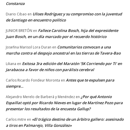
Constanza
Ulises Rodríguez y su compromiso con la juventud
Diario Cibao
en
de Santiago en encuentro político
Fallece Carolina Bosch, hija del expresidente
JUNIOR BRETÓN
en
Juan Bosch, en un día marcado por el recuerdo histórico
Comunitarios convocan a una
Josefina Marisol Lora Duran
en
marcha contra el despojo ancestral en las tierras de Tavera-Bao
Exitosa 3ra edición del Maratón ‘5K Corriendo por Ti’ en
Liliana
en
Jarabacoa a favor de niños con parálisis cerebral
Antes que te expulsen para
Carlos Ricardo Fondeur Moronta
en
siempre…
¿Por qué Antonio
Alejandro Merelo de Barberá y Menéndez
en
Espaillat optó por Ricardo Nieves en lugar de Martínez Pozo para
presentar los resultados de la encuesta Gallup?
«El trágico destino de un árbitro gallero: asesinado
Carlos mitre
en
a tiros en Palmarejo, Villa González»