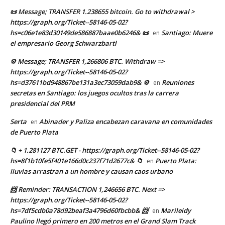
📜 Message; TRANSFER 1.238655 bitcoin. Go to withdrawal >
https://graph.org/Ticket--58146-05-02?
hs=c06e1e83d30149de586887baae0b6246& 📜
Santiago: Muere
en
el empresario Georg Schwarzbartl
⚙ Message; TRANSFER 1,266806 BTC. Withdraw =>
https://graph.org/Ticket--58146-05-02?
hs=d37611bd948867be131a3ec73059dab9& ⚙
Reuniones
en
secretas en Santiago: los juegos ocultos tras la carrera
presidencial del PRM
Serta
Abinader y Paliza encabezan caravana en comunidades
en
de Puerto Plata
📁 + 1.281127 BTC.GET - https://graph.org/Ticket--58146-05-02?
hs=8f1b10fe5f401e166d0c237f71d2677c& 📁
Puerto Plata:
en
lluvias arrastran a un hombre y causan caos urbano
📨 Reminder: TRANSACTION 1,246656 BTC. Next =>
https://graph.org/Ticket--58146-05-02?
hs=7df5cdb0a78d92beaf3a4796d60fbcbb& 📨
Marileidy
en
Paulino llegó primero en 200 metros en el Grand Slam Track