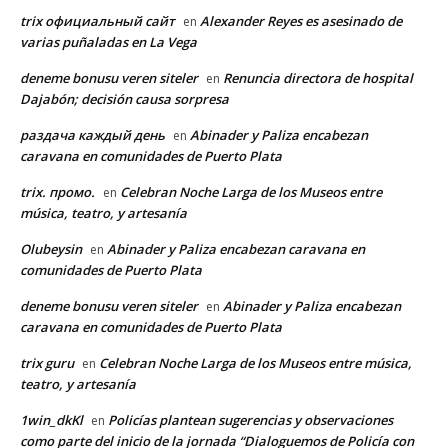
trix официальный сайт
Alexander Reyes es asesinado de
en
varias puñaladas en La Vega
deneme bonusu veren siteler
Renuncia directora de hospital
en
Dajabón; decisión causa sorpresa
раздача каждый день
Abinader y Paliza encabezan
en
caravana en comunidades de Puerto Plata
trix. промо.
Celebran Noche Larga de los Museos entre
en
música, teatro, y artesanía
Olubeysin
Abinader y Paliza encabezan caravana en
en
comunidades de Puerto Plata
deneme bonusu veren siteler
Abinader y Paliza encabezan
en
caravana en comunidades de Puerto Plata
trix guru
Celebran Noche Larga de los Museos entre música,
en
teatro, y artesanía
1win_dkKl
Policías plantean sugerencias y observaciones
en
como parte del inicio de la jornada “Dialoguemos de Policía con