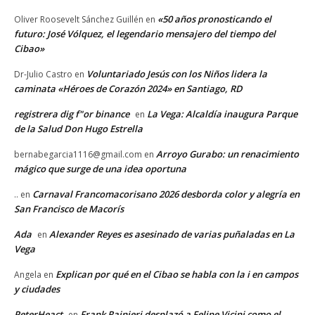
«50 años pronosticando el
Oliver Roosevelt Sánchez Guillén
en
futuro: José Vólquez, el legendario mensajero del tiempo del
Cibao»
Voluntariado Jesús con los Niños lidera la
Dr-Julio Castro
en
caminata «Héroes de Corazón 2024» en Santiago, RD
registrera dig f"or binance
La Vega: Alcaldía inaugura Parque
en
de la Salud Don Hugo Estrella
Arroyo Gurabo: un renacimiento
bernabegarcia1116@gmail.com
en
mágico que surge de una idea oportuna
Carnaval Francomacorisano 2026 desborda color y alegría en
..
en
San Francisco de Macorís
Ada
Alexander Reyes es asesinado de varias puñaladas en La
en
Vega
Explican por qué en el Cibao se habla con la i en campos
Angela
en
y ciudades
PeterHeact
Frank Rainieri desplazó a Felipe Vicini como el
en