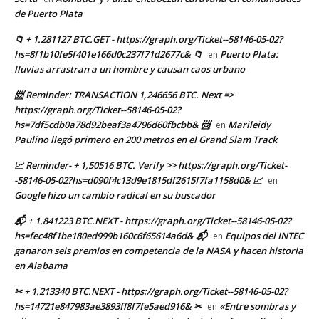
de Puerto Plata
📁 + 1.281127 BTC.GET - https://graph.org/Ticket--58146-05-02?
hs=8f1b10fe5f401e166d0c237f71d2677c& 📁
Puerto Plata:
en
lluvias arrastran a un hombre y causan caos urbano
📨 Reminder: TRANSACTION 1,246656 BTC. Next =>
https://graph.org/Ticket--58146-05-02?
hs=7df5cdb0a78d92beaf3a4796d60fbcbb& 📨
Marileidy
en
Paulino llegó primero en 200 metros en el Grand Slam Track
📈 Reminder- + 1,50516 BTC. Verify >> https://graph.org/Ticket-
-58146-05-02?hs=d090f4c13d9e1815df2615f7fa1158d0& 📈
en
Google hizo un cambio radical en su buscador
📬 + 1.841223 BTC.NEXT - https://graph.org/Ticket--58146-05-02?
hs=fec48f1be180ed999b160c6f65614a6d& 📬
Equipos del INTEC
en
ganaron seis premios en competencia de la NASA y hacen historia
en Alabama
✂ + 1.213340 BTC.NEXT - https://graph.org/Ticket--58146-05-02?
hs=14721e847983ae3893ff8f7fe5aed916& ✂
«Entre sombras y
en