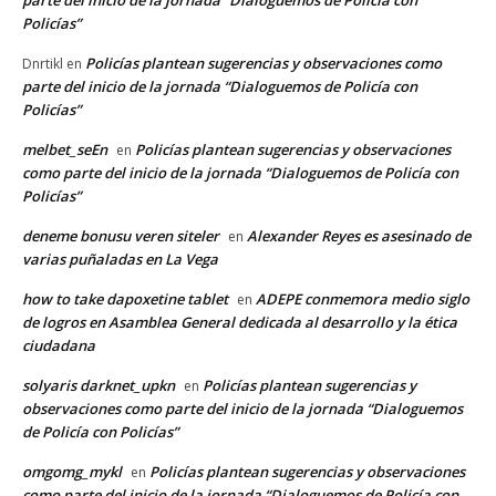
parte del inicio de la jornada “Dialoguemos de Policía con
Policías”
Policías plantean sugerencias y observaciones como
Dnrtikl
en
parte del inicio de la jornada “Dialoguemos de Policía con
Policías”
melbet_seEn
Policías plantean sugerencias y observaciones
en
como parte del inicio de la jornada “Dialoguemos de Policía con
Policías”
deneme bonusu veren siteler
Alexander Reyes es asesinado de
en
varias puñaladas en La Vega
how to take dapoxetine tablet
ADEPE conmemora medio siglo
en
de logros en Asamblea General dedicada al desarrollo y la ética
ciudadana
solyaris darknet_upkn
Policías plantean sugerencias y
en
observaciones como parte del inicio de la jornada “Dialoguemos
de Policía con Policías”
omgomg_mykl
Policías plantean sugerencias y observaciones
en
como parte del inicio de la jornada “Dialoguemos de Policía con