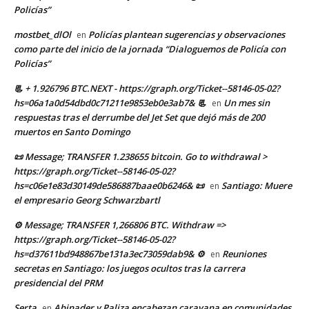
Policías”
mostbet_dlOl
Policías plantean sugerencias y observaciones
en
como parte del inicio de la jornada “Dialoguemos de Policía con
Policías”
📃 + 1.926796 BTC.NEXT - https://graph.org/Ticket--58146-05-02?
hs=06a1a0d54dbd0c71211e9853eb0e3ab7& 📃
Un mes sin
en
respuestas tras el derrumbe del Jet Set que dejó más de 200
muertos en Santo Domingo
📜 Message; TRANSFER 1.238655 bitcoin. Go to withdrawal >
https://graph.org/Ticket--58146-05-02?
hs=c06e1e83d30149de586887baae0b6246& 📜
Santiago: Muere
en
el empresario Georg Schwarzbartl
⚙ Message; TRANSFER 1,266806 BTC. Withdraw =>
https://graph.org/Ticket--58146-05-02?
hs=d37611bd948867be131a3ec73059dab9& ⚙
Reuniones
en
secretas en Santiago: los juegos ocultos tras la carrera
presidencial del PRM
Serta
Abinader y Paliza encabezan caravana en comunidades
en