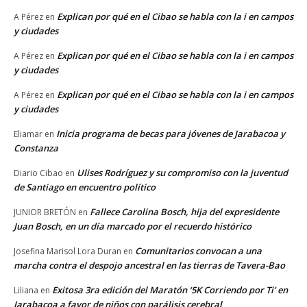
Explican por qué en el Cibao se habla con la i en campos
A Pérez
en
y ciudades
Explican por qué en el Cibao se habla con la i en campos
A Pérez
en
y ciudades
Explican por qué en el Cibao se habla con la i en campos
A Pérez
en
y ciudades
Inicia programa de becas para jóvenes de Jarabacoa y
Eliamar
en
Constanza
Ulises Rodríguez y su compromiso con la juventud
Diario Cibao
en
de Santiago en encuentro político
Fallece Carolina Bosch, hija del expresidente
JUNIOR BRETÓN
en
Juan Bosch, en un día marcado por el recuerdo histórico
Comunitarios convocan a una
Josefina Marisol Lora Duran
en
marcha contra el despojo ancestral en las tierras de Tavera-Bao
Exitosa 3ra edición del Maratón ‘5K Corriendo por Ti’ en
Liliana
en
Jarabacoa a favor de niños con parálisis cerebral