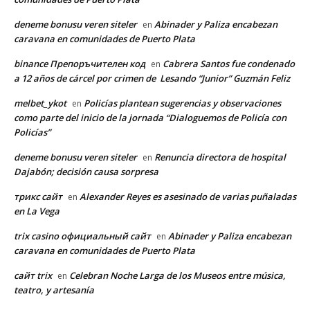
deneme bonusu veren siteler
Abinader y Paliza encabezan
en
caravana en comunidades de Puerto Plata
binance Препоръчителен код
Cabrera Santos fue condenado
en
a 12 años de cárcel por crimen de Lesando “Junior” Guzmán Feliz
melbet_ykot
Policías plantean sugerencias y observaciones
en
como parte del inicio de la jornada “Dialoguemos de Policía con
Policías”
deneme bonusu veren siteler
Renuncia directora de hospital
en
Dajabón; decisión causa sorpresa
трикс сайт
Alexander Reyes es asesinado de varias puñaladas
en
en La Vega
trix casino официальный сайт
Abinader y Paliza encabezan
en
caravana en comunidades de Puerto Plata
сайт trix
Celebran Noche Larga de los Museos entre música,
en
teatro, y artesanía