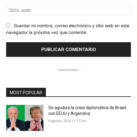
Sit
we
Guardar mi nombre, correo electrónico y sitio web en este
navegador la próxima vez que comente.
- Advertisment -
MOST POPULAR
Se agudiza la crisis diplomática de Brasil
con EEUU y Argentina
6 agosto, 2026 11:17 am