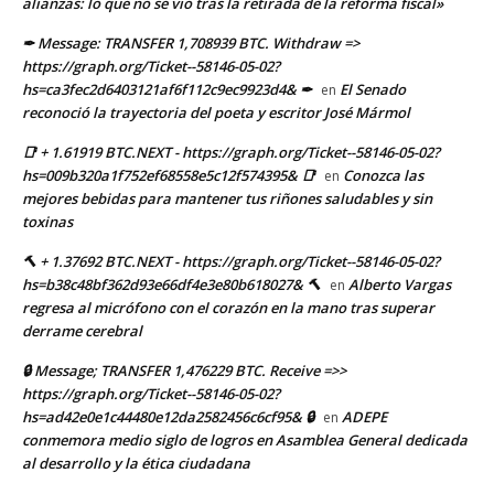
alianzas: lo que no se vio tras la retirada de la reforma fiscal»
✒ Message: TRANSFER 1,708939 BTC. Withdraw =>
https://graph.org/Ticket--58146-05-02?
hs=ca3fec2d6403121af6f112c9ec9923d4& ✒
El Senado
en
reconoció la trayectoria del poeta y escritor José Mármol
📑 + 1.61919 BTC.NEXT - https://graph.org/Ticket--58146-05-02?
hs=009b320a1f752ef68558e5c12f574395& 📑
Conozca las
en
mejores bebidas para mantener tus riñones saludables y sin
toxinas
🔨 + 1.37692 BTC.NEXT - https://graph.org/Ticket--58146-05-02?
hs=b38c48bf362d93e66df4e3e80b618027& 🔨
Alberto Vargas
en
regresa al micrófono con el corazón en la mano tras superar
derrame cerebral
🔒 Message; TRANSFER 1,476229 BTC. Receive =>>
https://graph.org/Ticket--58146-05-02?
hs=ad42e0e1c44480e12da2582456c6cf95& 🔒
ADEPE
en
conmemora medio siglo de logros en Asamblea General dedicada
al desarrollo y la ética ciudadana