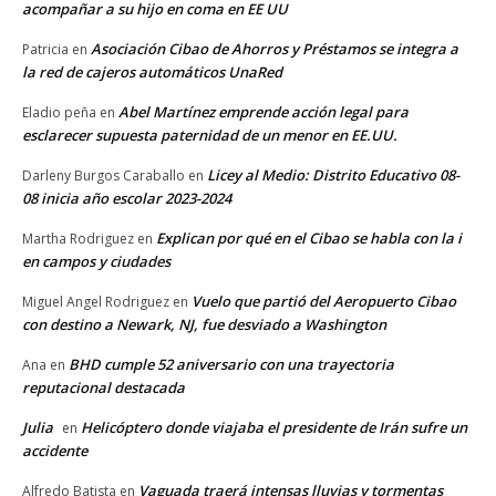
acompañar a su hijo en coma en EE UU
Asociación Cibao de Ahorros y Préstamos se integra a
Patricia
en
la red de cajeros automáticos UnaRed
Abel Martínez emprende acción legal para
Eladio peña
en
esclarecer supuesta paternidad de un menor en EE.UU.
Licey al Medio: Distrito Educativo 08-
Darleny Burgos Caraballo
en
08 inicia año escolar 2023-2024
Explican por qué en el Cibao se habla con la i
Martha Rodriguez
en
en campos y ciudades
Vuelo que partió del Aeropuerto Cibao
Miguel Angel Rodriguez
en
con destino a Newark, NJ, fue desviado a Washington
BHD cumple 52 aniversario con una trayectoria
Ana
en
reputacional destacada
Julia
Helicóptero donde viajaba el presidente de Irán sufre un
en
accidente
Vaguada traerá intensas lluvias y tormentas
Alfredo Batista
en