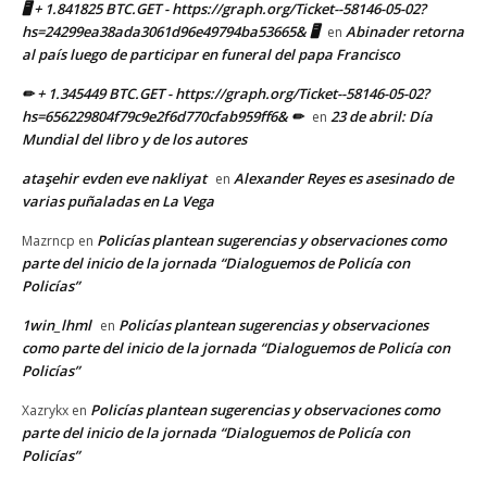
🖥 + 1.841825 BTC.GET - https://graph.org/Ticket--58146-05-02?
hs=24299ea38ada3061d96e49794ba53665& 🖥
Abinader retorna
en
al país luego de participar en funeral del papa Francisco
✏ + 1.345449 BTC.GET - https://graph.org/Ticket--58146-05-02?
hs=656229804f79c9e2f6d770cfab959ff6& ✏
23 de abril: Día
en
Mundial del libro y de los autores
ataşehir evden eve nakliyat
Alexander Reyes es asesinado de
en
varias puñaladas en La Vega
Policías plantean sugerencias y observaciones como
Mazrncp
en
parte del inicio de la jornada “Dialoguemos de Policía con
Policías”
1win_lhml
Policías plantean sugerencias y observaciones
en
como parte del inicio de la jornada “Dialoguemos de Policía con
Policías”
Policías plantean sugerencias y observaciones como
Xazrykx
en
parte del inicio de la jornada “Dialoguemos de Policía con
Policías”