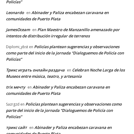
Policías”
Leonardo
Abinader y Paliza encabezan caravana en
en
comunidades de Puerto Plata
JamesOceam
Plan Maestro de Manzanillo amenazado por
en
intentos de distribución irregular de terrenos
Policías plantean sugerencias y observaciones
Diplomi_ybst
en
como parte del inicio de la jornada “Dialoguemos de Policía con
Policías”
Трикс играть онлайн раздача
Celebran Noche Larga de los
en
Museos entre música, teatro, y artesanía
trix мечту
Abinader y Paliza encabezan caravana en
en
comunidades de Puerto Plata
Policías plantean sugerencias y observaciones como
Sazrgzd
en
parte del inicio de la jornada “Dialoguemos de Policía con
Policías”
трикс сайт
Abinader y Paliza encabezan caravana en
en
comunidades de Puerto Plata