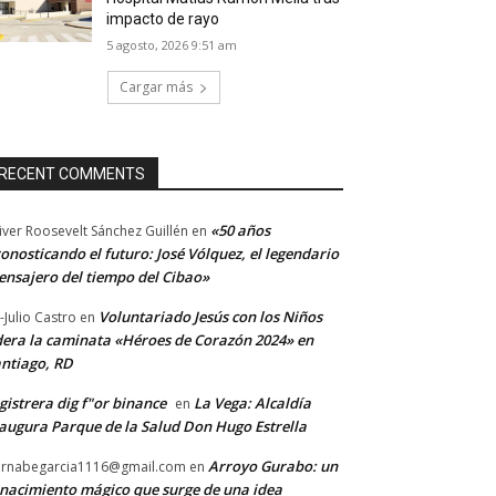
impacto de rayo
5 agosto, 2026 9:51 am
Cargar más
RECENT COMMENTS
«50 años
iver Roosevelt Sánchez Guillén
en
onosticando el futuro: José Vólquez, el legendario
nsajero del tiempo del Cibao»
Voluntariado Jesús con los Niños
-Julio Castro
en
dera la caminata «Héroes de Corazón 2024» en
ntiago, RD
gistrera dig f"or binance
La Vega: Alcaldía
en
augura Parque de la Salud Don Hugo Estrella
Arroyo Gurabo: un
rnabegarcia1116@gmail.com
en
nacimiento mágico que surge de una idea