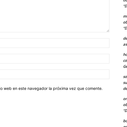
ob
“D
me
ob
“D
de
Nombre:
as
ho
Correo
co
electróni
Ge
Sitio
so
web:
su
de
itio web en este navegador la próxima vez que comente.
o
ob
“D
b
en