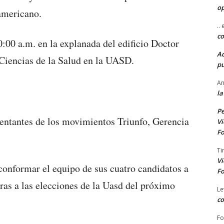
o
americano.
..
co
10:00 a.m. en la explanada del edificio Doctor
A
 Ciencias de la Salud en la UASD.
pu
An
la
Pe
sentantes de los movimientos Triunfo, Gerencia
Vi
Fo
Ti
Vi
conformar el equipo de sus cuatro candidatos a
Fo
ras a las elecciones de la Uasd del próximo
Le
co
Fo