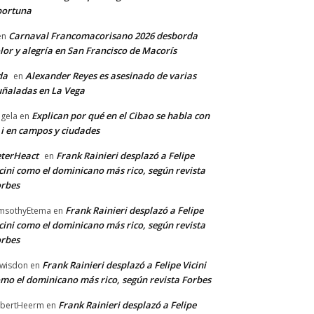
portuna
Carnaval Francomacorisano 2026 desborda
en
lor y alegría en San Francisco de Macorís
da
Alexander Reyes es asesinado de varias
en
ñaladas en La Vega
Explican por qué en el Cibao se habla con
gela
en
 i en campos y ciudades
terHeact
Frank Rainieri desplazó a Felipe
en
cini como el dominicano más rico, según revista
rbes
Frank Rainieri desplazó a Felipe
msothyEtema
en
cini como el dominicano más rico, según revista
rbes
Frank Rainieri desplazó a Felipe Vicini
wisdon
en
mo el dominicano más rico, según revista Forbes
Frank Rainieri desplazó a Felipe
bertHeerm
en