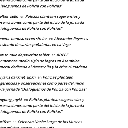
servaciones como parte del inicio de la jornada
ialoguemos de Policía con Policías”
lbet_seEn
Policías plantean sugerencias y
en
servaciones como parte del inicio de la jornada
ialoguemos de Policía con Policías”
neme bonusu veren siteler
Alexander Reyes es
en
*
esinado de varias puñaladas en La Vega
w to take dapoxetine tablet
ADEPE
en
nmemora medio siglo de logros en Asamblea
co:*
neral dedicada al desarrollo y la ética ciudadana
lyaris darknet_upkn
Policías plantean
en
gerencias y observaciones como parte del inicio
 la jornada “Dialoguemos de Policía con Policías”
mgomg_mykl
Policías plantean sugerencias y
en
servaciones como parte del inicio de la jornada
ialoguemos de Policía con Policías”
orifem
Celebran Noche Larga de los Museos
en
tre música, teatro, y artesanía