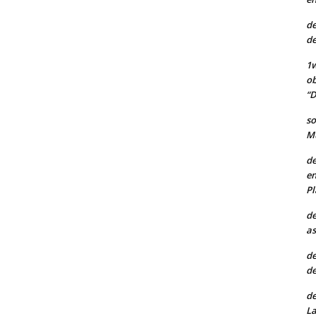
de
de
1w
ob
“D
so
Mu
de
en
Pl
de
as
de
de
de
La