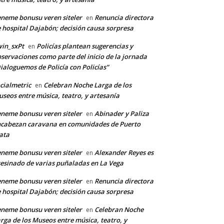
neme bonusu veren siteler
Renuncia directora
en
 hospital Dajabón; decisión causa sorpresa
in_sxPt
Policías plantean sugerencias y
en
servaciones como parte del inicio de la jornada
ialoguemos de Policía con Policías”
cialmetric
Celebran Noche Larga de los
en
seos entre música, teatro, y artesanía
neme bonusu veren siteler
Abinader y Paliza
en
cabezan caravana en comunidades de Puerto
ata
neme bonusu veren siteler
Alexander Reyes es
en
esinado de varias puñaladas en La Vega
neme bonusu veren siteler
Renuncia directora
en
 hospital Dajabón; decisión causa sorpresa
neme bonusu veren siteler
Celebran Noche
en
rga de los Museos entre música, teatro, y