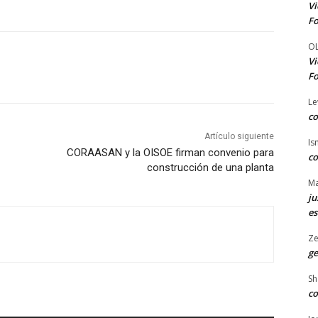
Vi
Fo
O
Vi
Fo
Le
co
Artículo siguiente
Is
CORAASAN y la OISOE firman convenio para
co
construcción de una planta
Ma
ju
es
Ze
ge
Sh
co