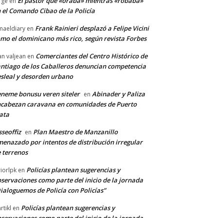
El pastor que «oraba» mientras «robaba»
rge
en
 el Comando Cibao de la Policía
Frank Rainieri desplazó a Felipe Vicini
maeldiary
en
mo el dominicano más rico, según revista Forbes
Comerciantes del Centro Histórico de
an valjean
en
ntiago de los Caballeros denuncian competencia
sleal y desorden urbano
neme bonusu veren siteler
Abinader y Paliza
en
cabezan caravana en comunidades de Puerto
ata
sseoffiz
Plan Maestro de Manzanillo
en
enazado por intentos de distribución irregular
 terrenos
Policías plantean sugerencias y
riorlpk
en
servaciones como parte del inicio de la jornada
ialoguemos de Policía con Policías”
Policías plantean sugerencias y
rtikl
en