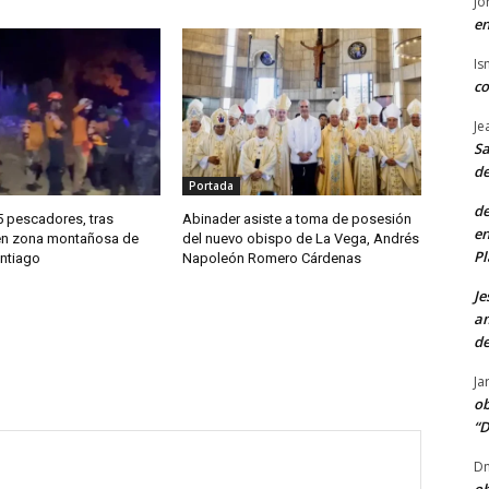
Jo
en
Is
co
Je
Sa
de
Portada
de
5 pescadores, tras
Abinader asiste a toma de posesión
en
 en zona montañosa de
del nuevo obispo de La Vega, Andrés
Pl
antiago
Napoleón Romero Cárdenas
Je
am
de
Ja
ob
“D
Dn