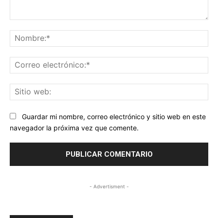
Comentario:
No
Co
ele
Sit
we
Guardar mi nombre, correo electrónico y sitio web en este
navegador la próxima vez que comente.
- Advertisment -