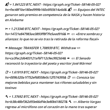
📬 + 1.841223 BTC.NEXT - https://graph.org/Ticket--58146-05-02?
hs=fec48f1be180ed999b160c6f65614a6d& 📬
Equipos del INTEC
en
ganaron seis premios en competencia de la NASA y hacen historia
en Alabama
✂ + 1.213340 BTC.NEXT - https://graph.org/Ticket--58146-05-02?
hs=14721e847983ae3893ff8f7fe5aed916& ✂
«Entre sombras y
en
alianzas: lo que no se vio tras la retirada de la reforma fiscal»
✒ Message: TRANSFER 1,708939 BTC. Withdraw =>
https://graph.org/Ticket--58146-05-02?
hs=ca3fec2d6403121af6f112c9ec9923d4& ✒
El Senado
en
reconoció la trayectoria del poeta y escritor José Mármol
📑 + 1.61919 BTC.NEXT - https://graph.org/Ticket--58146-05-02?
hs=009b320a1f752ef68558e5c12f574395& 📑
Conozca las
en
mejores bebidas para mantener tus riñones saludables y sin
toxinas
🔨 + 1.37692 BTC.NEXT - https://graph.org/Ticket--58146-05-02?
hs=b38c48bf362d93e66df4e3e80b618027& 🔨
Alberto Vargas
en
regresa al micrófono con el corazón en la mano tras superar