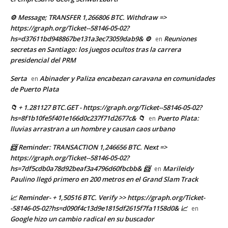
⚙ Message; TRANSFER 1,266806 BTC. Withdraw =>
https://graph.org/Ticket--58146-05-02?
hs=d37611bd948867be131a3ec73059dab9& ⚙
Reuniones
en
secretas en Santiago: los juegos ocultos tras la carrera
presidencial del PRM
Serta
Abinader y Paliza encabezan caravana en comunidades
en
de Puerto Plata
📁 + 1.281127 BTC.GET - https://graph.org/Ticket--58146-05-02?
hs=8f1b10fe5f401e166d0c237f71d2677c& 📁
Puerto Plata:
en
lluvias arrastran a un hombre y causan caos urbano
📨 Reminder: TRANSACTION 1,246656 BTC. Next =>
https://graph.org/Ticket--58146-05-02?
hs=7df5cdb0a78d92beaf3a4796d60fbcbb& 📨
Marileidy
en
Paulino llegó primero en 200 metros en el Grand Slam Track
📈 Reminder- + 1,50516 BTC. Verify >> https://graph.org/Ticket-
-58146-05-02?hs=d090f4c13d9e1815df2615f7fa1158d0& 📈
en
Google hizo un cambio radical en su buscador