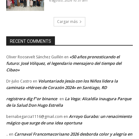
6 agosto, 2026 10:57 am
Cargar más
RECENT COMMENTS
«50 años pronosticando el
Oliver Roosevelt Sánchez Guillén
en
futuro: José Vólquez, el legendario mensajero del tiempo del
Cibao»
Voluntariado Jesús con los Niños lidera la
Dr-Julio Castro
en
caminata «Héroes de Corazón 2024» en Santiago, RD
registrera dig f"or binance
La Vega: Alcaldía inaugura Parque
en
de la Salud Don Hugo Estrella
Arroyo Gurabo: un renacimiento
bernabegarcia1116@gmail.com
en
mágico que surge de una idea oportuna
Carnaval Francomacorisano 2026 desborda color y alegría en
..
en