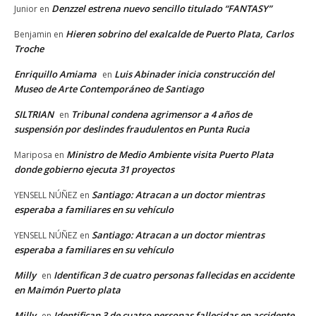
Denzzel estrena nuevo sencillo titulado “FANTASY”
Junior
en
Hieren sobrino del exalcalde de Puerto Plata, Carlos
Benjamin
en
Troche
Enriquillo Amiama
Luis Abinader inicia construcción del
en
Museo de Arte Contemporáneo de Santiago
SILTRIAN
Tribunal condena agrimensor a 4 años de
en
suspensión por deslindes fraudulentos en Punta Rucia
Ministro de Medio Ambiente visita Puerto Plata
Mariposa
en
donde gobierno ejecuta 31 proyectos
Santiago: Atracan a un doctor mientras
YENSELL NÚÑEZ
en
esperaba a familiares en su vehículo
Santiago: Atracan a un doctor mientras
YENSELL NÚÑEZ
en
esperaba a familiares en su vehículo
Milly
Identifican 3 de cuatro personas fallecidas en accidente
en
en Maimón Puerto plata
Milly
Identifican 3 de cuatro personas fallecidas en accidente
en