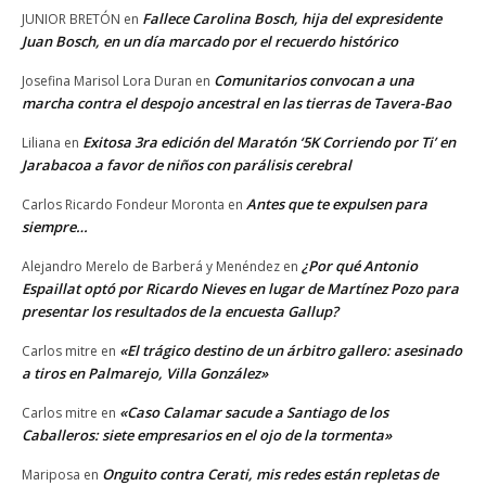
Fallece Carolina Bosch, hija del expresidente
JUNIOR BRETÓN
en
Juan Bosch, en un día marcado por el recuerdo histórico
Comunitarios convocan a una
Josefina Marisol Lora Duran
en
marcha contra el despojo ancestral en las tierras de Tavera-Bao
Exitosa 3ra edición del Maratón ‘5K Corriendo por Ti’ en
Liliana
en
Jarabacoa a favor de niños con parálisis cerebral
Antes que te expulsen para
Carlos Ricardo Fondeur Moronta
en
siempre…
¿Por qué Antonio
Alejandro Merelo de Barberá y Menéndez
en
Espaillat optó por Ricardo Nieves en lugar de Martínez Pozo para
presentar los resultados de la encuesta Gallup?
«El trágico destino de un árbitro gallero: asesinado
Carlos mitre
en
a tiros en Palmarejo, Villa González»
«Caso Calamar sacude a Santiago de los
Carlos mitre
en
Caballeros: siete empresarios en el ojo de la tormenta»
Onguito contra Cerati, mis redes están repletas de
Mariposa
en