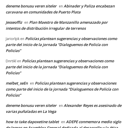
deneme bonusu veren siteler
Abinader y Paliza encabezan
en
caravana en comunidades de Puerto Plata
Jesseoffiz
Plan Maestro de Manzanillo amenazado por
en
intentos de distribución irregular de terrenos
Policías plantean sugerencias y observaciones como
Jariorlpk
en
parte del inicio de la jornada “Dialoguemos de Policía con
Policías”
Policías plantean sugerencias y observaciones como
Dnrtikl
en
parte del inicio de la jornada “Dialoguemos de Policía con
Policías”
melbet_seEn
Policías plantean sugerencias y observaciones
en
como parte del inicio de la jornada “Dialoguemos de Policía con
Policías”
deneme bonusu veren siteler
Alexander Reyes es asesinado de
en
varias puñaladas en La Vega
how to take dapoxetine tablet
ADEPE conmemora medio siglo
en
de logros en Asamblea General dedicada al desarrollo y la ética