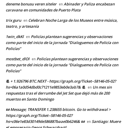
deneme bonusu veren siteler
Abinader y Paliza encabezan
en
caravana en comunidades de Puerto Plata
trix guru
Celebran Noche Larga de los Museos entre música,
en
teatro, y artesanía
1win_dkKl
Policías plantean sugerencias y observaciones
en
como parte del inicio de la jornada “Dialoguemos de Policía con
Policías”
mostbet_dlOl
Policías plantean sugerencias y observaciones
en
como parte del inicio de la jornada “Dialoguemos de Policía con
Policías”
📃 + 1.926796 BTC.NEXT - https://graph.org/Ticket--58146-05-02?
hs=06a1a0d54dbd0c71211e9853eb0e3ab7& 📃
Un mes sin
en
respuestas tras el derrumbe del Jet Set que dejó más de 200
muertos en Santo Domingo
📜 Message; TRANSFER 1.238655 bitcoin. Go to withdrawal >
https://graph.org/Ticket--58146-05-02?
hs=c06e1e83d30149de586887baae0b6246& 📜
Santiago: Muere
en
el empresario Georg Schwarzbartl