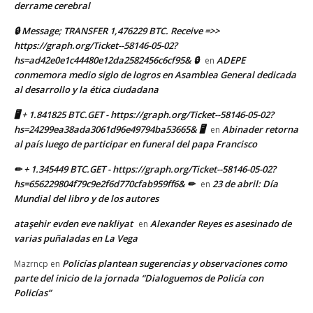
derrame cerebral
🔒 Message; TRANSFER 1,476229 BTC. Receive =>>
https://graph.org/Ticket--58146-05-02?
hs=ad42e0e1c44480e12da2582456c6cf95& 🔒
ADEPE
en
conmemora medio siglo de logros en Asamblea General dedicada
al desarrollo y la ética ciudadana
🖥 + 1.841825 BTC.GET - https://graph.org/Ticket--58146-05-02?
hs=24299ea38ada3061d96e49794ba53665& 🖥
Abinader retorna
en
al país luego de participar en funeral del papa Francisco
✏ + 1.345449 BTC.GET - https://graph.org/Ticket--58146-05-02?
hs=656229804f79c9e2f6d770cfab959ff6& ✏
23 de abril: Día
en
Mundial del libro y de los autores
ataşehir evden eve nakliyat
Alexander Reyes es asesinado de
en
varias puñaladas en La Vega
Policías plantean sugerencias y observaciones como
Mazrncp
en
parte del inicio de la jornada “Dialoguemos de Policía con
Policías”