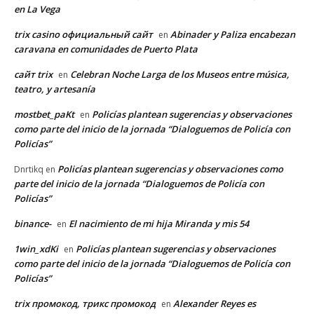
en La Vega
trix casino официальный сайт
Abinader y Paliza encabezan
en
caravana en comunidades de Puerto Plata
сайт trix
Celebran Noche Larga de los Museos entre música,
en
teatro, y artesanía
mostbet_paKt
Policías plantean sugerencias y observaciones
en
como parte del inicio de la jornada “Dialoguemos de Policía con
Policías”
Policías plantean sugerencias y observaciones como
Dnrtikq
en
parte del inicio de la jornada “Dialoguemos de Policía con
Policías”
binance-
El nacimiento de mi hija Miranda y mis 54
en
1win_xdKi
Policías plantean sugerencias y observaciones
en
como parte del inicio de la jornada “Dialoguemos de Policía con
Policías”
trix промокод, трикс промокод
Alexander Reyes es
en