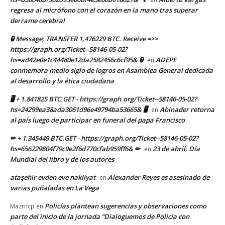
regresa al micrófono con el corazón en la mano tras superar
derrame cerebral
🔒 Message; TRANSFER 1,476229 BTC. Receive =>>
https://graph.org/Ticket--58146-05-02?
hs=ad42e0e1c44480e12da2582456c6cf95& 🔒
ADEPE
en
conmemora medio siglo de logros en Asamblea General dedicada
al desarrollo y la ética ciudadana
🖥 + 1.841825 BTC.GET - https://graph.org/Ticket--58146-05-02?
hs=24299ea38ada3061d96e49794ba53665& 🖥
Abinader retorna
en
al país luego de participar en funeral del papa Francisco
✏ + 1.345449 BTC.GET - https://graph.org/Ticket--58146-05-02?
hs=656229804f79c9e2f6d770cfab959ff6& ✏
23 de abril: Día
en
Mundial del libro y de los autores
ataşehir evden eve nakliyat
Alexander Reyes es asesinado de
en
varias puñaladas en La Vega
Policías plantean sugerencias y observaciones como
Mazrncp
en
parte del inicio de la jornada “Dialoguemos de Policía con