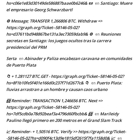
hs=c06e1e83d30149de586887baae0b6246& 📜
Santiago: Muere
en
el empresario Georg Schwarzbartl
⚙ Message; TRANSFER 1,266806 BTC. Withdraw =>
https://graph.org/Ticket--58146-05-02?
hs=d37611bd948867be131a3ec73059dab9& ⚙
Reuniones
en
secretas en Santiago: los juegos ocultos tras la carrera
presidencial del PRM
Serta
Abinader y Paliza encabezan caravana en comunidades
en
de Puerto Plata
📁 + 1.281127 BTC.GET - https://graph.org/Ticket--58146-05-02?
hs=8f1b10fe5f401e166d0c237f71d2677c& 📁
Puerto Plata:
en
lluvias arrastran a un hombre y causan caos urbano
📨 Reminder: TRANSACTION 1,246656 BTC. Next =>
https://graph.org/Ticket--58146-05-02?
hs=7df5cdb0a78d92beaf3a4796d60fbcbb& 📨
Marileidy
en
Paulino llegó primero en 200 metros en el Grand Slam Track
📈 Reminder- + 1,50516 BTC. Verify >> https://graph.org/Ticket-
-58146-05-02?hs=d090f4c13d9e1815df2615f7fa1158d0& 📈
en