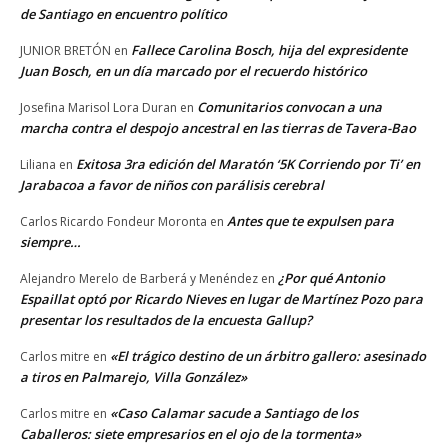
de Santiago en encuentro político
Fallece Carolina Bosch, hija del expresidente
JUNIOR BRETÓN
en
Juan Bosch, en un día marcado por el recuerdo histórico
Comunitarios convocan a una
Josefina Marisol Lora Duran
en
marcha contra el despojo ancestral en las tierras de Tavera-Bao
Exitosa 3ra edición del Maratón ‘5K Corriendo por Ti’ en
Liliana
en
Jarabacoa a favor de niños con parálisis cerebral
Antes que te expulsen para
Carlos Ricardo Fondeur Moronta
en
siempre…
¿Por qué Antonio
Alejandro Merelo de Barberá y Menéndez
en
Espaillat optó por Ricardo Nieves en lugar de Martínez Pozo para
presentar los resultados de la encuesta Gallup?
«El trágico destino de un árbitro gallero: asesinado
Carlos mitre
en
a tiros en Palmarejo, Villa González»
«Caso Calamar sacude a Santiago de los
Carlos mitre
en
Caballeros: siete empresarios en el ojo de la tormenta»