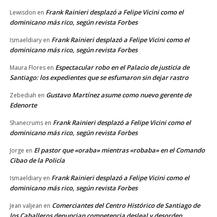
Frank Rainieri desplazó a Felipe Vicini como el
Lewisdon
en
dominicano más rico, según revista Forbes
Frank Rainieri desplazó a Felipe Vicini como el
Ismaeldiary
en
dominicano más rico, según revista Forbes
Espectacular robo en el Palacio de justicia de
Maura Flores
en
Santiago: los expedientes que se esfumaron sin dejar rastro
Gustavo Martínez asume como nuevo gerente de
Zebediah
en
Edenorte
Frank Rainieri desplazó a Felipe Vicini como el
Shanecrums
en
dominicano más rico, según revista Forbes
El pastor que «oraba» mientras «robaba» en el Comando
Jorge
en
Cibao de la Policía
Frank Rainieri desplazó a Felipe Vicini como el
Ismaeldiary
en
dominicano más rico, según revista Forbes
Comerciantes del Centro Histórico de Santiago de
Jean valjean
en
los Caballeros denuncian competencia desleal y desorden