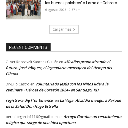
las buenas palabras’ a Loma de Cabrera
6 agosto, 2026 10:57 am
Cargar más
RECENT COMMENTS
«50 años pronosticando el
Oliver Roosevelt Sánchez Guillén
en
futuro: José Vólquez, el legendario mensajero del tiempo del
Cibao»
Voluntariado Jesús con los Niños lidera la
Dr-Julio Castro
en
caminata «Héroes de Corazón 2024» en Santiago, RD
registrera dig f"or binance
La Vega: Alcaldía inaugura Parque
en
de la Salud Don Hugo Estrella
Arroyo Gurabo: un renacimiento
bernabegarcia1116@gmail.com
en
mágico que surge de una idea oportuna