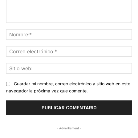
Comentario:
No
Co
ele
Sit
we
Guardar mi nombre, correo electrónico y sitio web en este
navegador la próxima vez que comente.
- Advertisment -