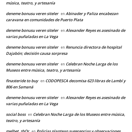
música, teatro, y artesanía
deneme bonusu veren siteler
Abinader y Paliza encabezan
en
caravana en comunidades de Puerto Plata
deneme bonusu veren siteler
Alexander Reyes es asesinado de
en
varias puñaladas en La Vega
deneme bonusu veren siteler
Renuncia directora de hospital
en
Dajabón; decisión causa sorpresa
deneme bonusu veren siteler
Celebran Noche Larga de los
en
Museos entre música, teatro, y artesanía
finasteride to buy
CODOPESCA decomisa 623 libras de Lambí y
en
806 en Samaná
deneme bonusu veren siteler
Alexander Reyes es asesinado de
en
varias puñaladas en La Vega
social boss
Celebran Noche Larga de los Museos entre música,
en
teatro, y artesanía
melbet_zhOr
Policías plantean sugerencias y observaciones
en