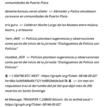
comunidades de Puerto Plata
deneme bonusu veren siteler
Abinader y Paliza encabezan
en
caravana en comunidades de Puerto Plata
trix guru
Celebran Noche Larga de los Museos entre música,
en
teatro, y artesanía
1win_dkKl
Policías plantean sugerencias y observaciones
en
como parte del inicio de la jornada “Dialoguemos de Policía con
Policías”
mostbet_dlOl
Policías plantean sugerencias y observaciones
en
como parte del inicio de la jornada “Dialoguemos de Policía con
Policías”
📃 + 1.926796 BTC.NEXT - https://graph.org/Ticket--58146-05-02?
hs=06a1a0d54dbd0c71211e9853eb0e3ab7& 📃
Un mes sin
en
respuestas tras el derrumbe del Jet Set que dejó más de 200
muertos en Santo Domingo
📜 Message; TRANSFER 1.238655 bitcoin. Go to withdrawal >
https://graph.org/Ticket--58146-05-02?