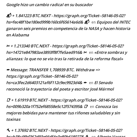
Google hizo un cambio radical en su buscador
📬 + 1.841223 BTC.NEXT - https://graph.org/Ticket--58146-05-02?
hs=fec48f1be180ed999b160c6f65614a6d& 📬
Equipos del INTEC
en
ganaron seis premios en competencia de la NASA y hacen historia
en Alabama
✂ + 1.213340 BTC.NEXT - https://graph.org/Ticket--58146-05-02?
hs=14721e847983ae3893ff8f7fe5aed916& ✂
«Entre sombras y
en
alianzas: lo que no se vio tras la retirada de la reforma fiscal»
✒ Message: TRANSFER 1,708939 BTC. Withdraw =>
https://graph.org/Ticket--58146-05-02?
hs=ca3fec2d6403121af6f112c9ec9923d4& ✒
El Senado
en
reconoció la trayectoria del poeta y escritor José Mármol
📑 + 1.61919 BTC.NEXT - https://graph.org/Ticket--58146-05-02?
hs=009b320a1f752ef68558e5c12f574395& 📑
Conozca las
en
mejores bebidas para mantener tus riñones saludables y sin
toxinas
🔨 + 1.37692 BTC.NEXT - https://graph.org/Ticket--58146-05-02?
hs=b38c48bf362d93e66df4e3e80b618027& 🔨
Alberto Vargas
en