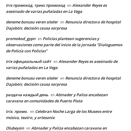
trix промокод, трикс промокод
Alexander Reyes es
en
asesinado de varias puñaladas en La Vega
deneme bonusu veren siteler
Renuncia directora de hospital
en
Dajabón; decisión causa sorpresa
promokod_gypn
Policías plantean sugerencias y
en
observaciones como parte del inicio de la jornada “Dialoguemos
de Policía con Policías”
trix официальный сайт
Alexander Reyes es asesinado de
en
varias puñaladas en La Vega
deneme bonusu veren siteler
Renuncia directora de hospital
en
Dajabón; decisión causa sorpresa
раздача каждый день
Abinader y Paliza encabezan
en
caravana en comunidades de Puerto Plata
trix. промо.
Celebran Noche Larga de los Museos entre
en
música, teatro, y artesanía
Olubeysin
Abinader y Paliza encabezan caravana en
en