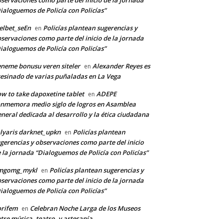
servaciones como parte del inicio de la jornada
ialoguemos de Policía con Policías”
lbet_seEn
Policías plantean sugerencias y
en
servaciones como parte del inicio de la jornada
ialoguemos de Policía con Policías”
neme bonusu veren siteler
Alexander Reyes es
en
esinado de varias puñaladas en La Vega
w to take dapoxetine tablet
ADEPE
en
nmemora medio siglo de logros en Asamblea
neral dedicada al desarrollo y la ética ciudadana
lyaris darknet_upkn
Policías plantean
en
gerencias y observaciones como parte del inicio
 la jornada “Dialoguemos de Policía con Policías”
mgomg_mykl
Policías plantean sugerencias y
en
servaciones como parte del inicio de la jornada
ialoguemos de Policía con Policías”
orifem
Celebran Noche Larga de los Museos
en
tre música, teatro, y artesanía