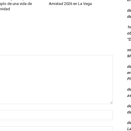
mplo de una vida de
Amistad 2026 en La Vega
gnidad
de
de
1w
ob
“D
so
Mu
de
en
Pl
de
as
de
de
Nombre:
de
La
Correo