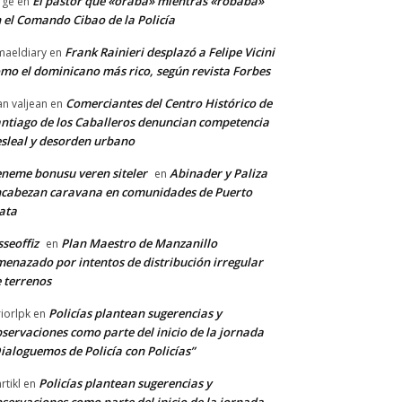
El pastor que «oraba» mientras «robaba»
rge
en
 el Comando Cibao de la Policía
Frank Rainieri desplazó a Felipe Vicini
maeldiary
en
mo el dominicano más rico, según revista Forbes
Comerciantes del Centro Histórico de
an valjean
en
ntiago de los Caballeros denuncian competencia
sleal y desorden urbano
neme bonusu veren siteler
Abinader y Paliza
en
cabezan caravana en comunidades de Puerto
ata
sseoffiz
Plan Maestro de Manzanillo
en
enazado por intentos de distribución irregular
 terrenos
Policías plantean sugerencias y
riorlpk
en
servaciones como parte del inicio de la jornada
ialoguemos de Policía con Policías”
Policías plantean sugerencias y
rtikl
en