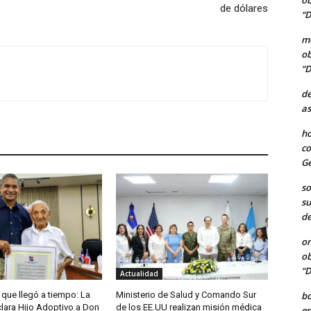
ob
de dólares
“D
me
ob
“D
de
as
ho
co
Ge
so
su
de
o
ob
“D
Actualidad
b
que llegó a tiempo: La
Ministerio de Salud y Comando Sur
ara Hijo Adoptivo a Don
de los EE.UU realizan misión médica
en