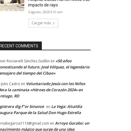
impacto de rayo
5 agosto, 2026 9:51 am
Cargar más
RECENT COMMENTS
«50 años
iver Roosevelt Sánchez Guillén
en
onosticando el futuro: José Vólquez, el legendario
nsajero del tiempo del Cibao»
Voluntariado Jesús con los Niños
-Julio Castro
en
dera la caminata «Héroes de Corazón 2024» en
ntiago, RD
gistrera dig f"or binance
La Vega: Alcaldía
en
augura Parque de la Salud Don Hugo Estrella
Arroyo Gurabo: un
rnabegarcia1116@gmail.com
en
nacimiento mágico que surge de una idea