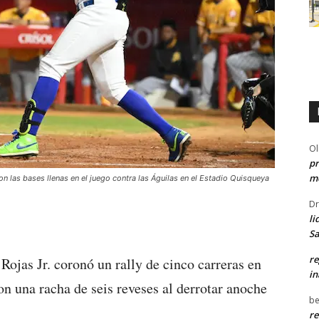
Ol
pr
me
on las bases llenas en el juego contra las Águilas en el Estadio Quisqueya
Dr
li
Sa
re
Rojas Jr. coronó un rally de cinco carreras en
in
ron una racha de seis reveses al derrotar anoche
be
re