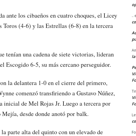
o
da ante los cibaeños en cuatro choques, el Licey
..
co
 Toros (4-6) y las Estrellas (6-8) en la tercera
A
pu
An
ue tenían una cadena de siete victorias, lideran
la
e el Escogido 6-5, su más cercano perseguidor.
Pe
Vi
Fo
n la delantera 1-0 en el cierre del primero,
Ti
 Wynne comenzó transfiriendo a Gustavo Núñez,
Vi
 inicial de Mel Rojas Jr. Luego a tercera por
Fo
o Mejía, desde donde anotó por balk.
Le
co
 la parte alta del quinto con un elevado de
Fo