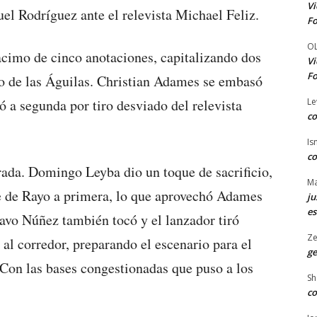
Vi
 Rodríguez ante el relevista Michael Feliz.
Fo
O
racimo de cinco anotaciones, capitalizando dos
Vi
Fo
ro de las Águilas. Christian Adames se embasó
Le
ó a segunda por tiro desviado del relevista
co
Is
co
rada. Domingo Leyba dio un toque de sacrificio,
Ma
ce de Rayo a primera, lo que aprovechó Adames
ju
es
tavo Núñez también tocó y el lanzador tiró
Ze
 al corredor, preparando el escenario para el
ge
 Con las bases congestionadas que puso a los
Sh
co