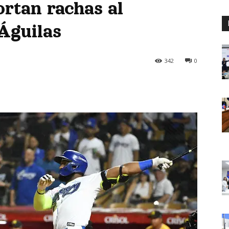
ortan rachas al
 Águilas
342
0