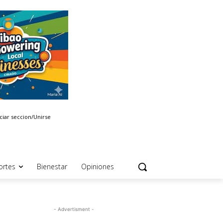
iciar seccion/Unirse
ortes
Bienestar
Opiniones
- Advertisment -