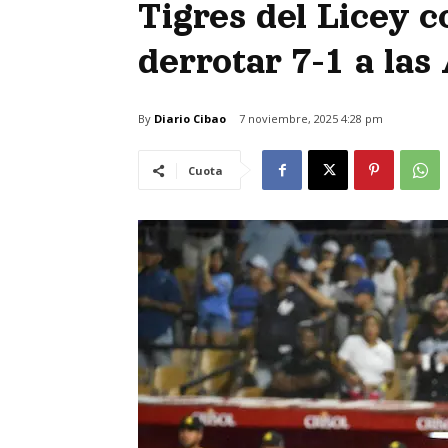
Tigres del Licey c
derrotar 7-1 a las
By
Diario Cibao
7 noviembre, 2025 4:28 pm
Cuota