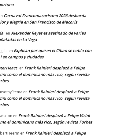
portuna
Carnaval Francomacorisano 2026 desborda
en
lor y alegría en San Francisco de Macorís
da
Alexander Reyes es asesinado de varias
en
ñaladas en La Vega
Explican por qué en el Cibao se habla con
gela
en
 i en campos y ciudades
terHeact
Frank Rainieri desplazó a Felipe
en
cini como el dominicano más rico, según revista
rbes
Frank Rainieri desplazó a Felipe
msothyEtema
en
cini como el dominicano más rico, según revista
rbes
Frank Rainieri desplazó a Felipe Vicini
wisdon
en
mo el dominicano más rico, según revista Forbes
Frank Rainieri desplazó a Felipe
bertHeerm
en