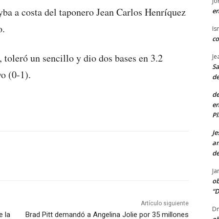
Jo
ba a costa del taponero Jean Carlos Henríquez
en
o.
Is
co
toleró un sencillo y dio dos bases en 3.2
Je
Sa
o (0-1).
de
de
en
Pl
Je
am
de
Ja
ob
“D
Artículo siguiente
Dn
e la
Brad Pitt demandó a Angelina Jolie por 35 millones