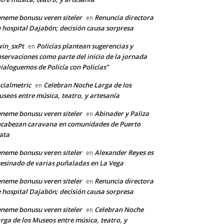
neme bonusu veren siteler
Renuncia directora
en
 hospital Dajabón; decisión causa sorpresa
in_sxPt
Policías plantean sugerencias y
en
servaciones como parte del inicio de la jornada
ialoguemos de Policía con Policías”
cialmetric
Celebran Noche Larga de los
en
seos entre música, teatro, y artesanía
neme bonusu veren siteler
Abinader y Paliza
en
cabezan caravana en comunidades de Puerto
ata
neme bonusu veren siteler
Alexander Reyes es
en
esinado de varias puñaladas en La Vega
neme bonusu veren siteler
Renuncia directora
en
 hospital Dajabón; decisión causa sorpresa
*
neme bonusu veren siteler
Celebran Noche
en
rga de los Museos entre música, teatro, y