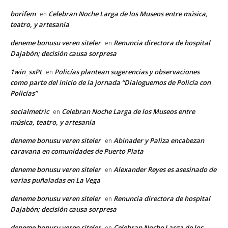
borifem
Celebran Noche Larga de los Museos entre música,
en
teatro, y artesanía
deneme bonusu veren siteler
Renuncia directora de hospital
en
Dajabón; decisión causa sorpresa
1win_sxPt
Policías plantean sugerencias y observaciones
en
como parte del inicio de la jornada “Dialoguemos de Policía con
Policías”
socialmetric
Celebran Noche Larga de los Museos entre
en
música, teatro, y artesanía
deneme bonusu veren siteler
Abinader y Paliza encabezan
en
caravana en comunidades de Puerto Plata
deneme bonusu veren siteler
Alexander Reyes es asesinado de
en
varias puñaladas en La Vega
deneme bonusu veren siteler
Renuncia directora de hospital
en
Dajabón; decisión causa sorpresa
deneme bonusu veren siteler
Celebran Noche Larga de los
en