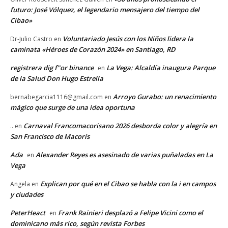
futuro: José Vólquez, el legendario mensajero del tiempo del
Cibao»
Voluntariado Jesús con los Niños lidera la
Dr-Julio Castro
en
caminata «Héroes de Corazón 2024» en Santiago, RD
registrera dig f"or binance
La Vega: Alcaldía inaugura Parque
en
de la Salud Don Hugo Estrella
Arroyo Gurabo: un renacimiento
bernabegarcia1116@gmail.com
en
mágico que surge de una idea oportuna
Carnaval Francomacorisano 2026 desborda color y alegría en
..
en
San Francisco de Macorís
Ada
Alexander Reyes es asesinado de varias puñaladas en La
en
Vega
Explican por qué en el Cibao se habla con la i en campos
Angela
en
y ciudades
PeterHeact
Frank Rainieri desplazó a Felipe Vicini como el
en
dominicano más rico, según revista Forbes