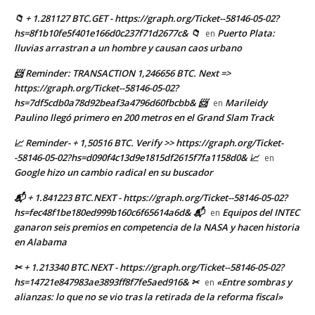
📁 + 1.281127 BTC.GET - https://graph.org/Ticket--58146-05-02?
hs=8f1b10fe5f401e166d0c237f71d2677c& 📁
Puerto Plata:
en
lluvias arrastran a un hombre y causan caos urbano
📨 Reminder: TRANSACTION 1,246656 BTC. Next =>
https://graph.org/Ticket--58146-05-02?
hs=7df5cdb0a78d92beaf3a4796d60fbcbb& 📨
Marileidy
en
Paulino llegó primero en 200 metros en el Grand Slam Track
📈 Reminder- + 1,50516 BTC. Verify >> https://graph.org/Ticket-
-58146-05-02?hs=d090f4c13d9e1815df2615f7fa1158d0& 📈
en
Google hizo un cambio radical en su buscador
📬 + 1.841223 BTC.NEXT - https://graph.org/Ticket--58146-05-02?
hs=fec48f1be180ed999b160c6f65614a6d& 📬
Equipos del INTEC
en
ganaron seis premios en competencia de la NASA y hacen historia
en Alabama
✂ + 1.213340 BTC.NEXT - https://graph.org/Ticket--58146-05-02?
hs=14721e847983ae3893ff8f7fe5aed916& ✂
«Entre sombras y
en
alianzas: lo que no se vio tras la retirada de la reforma fiscal»