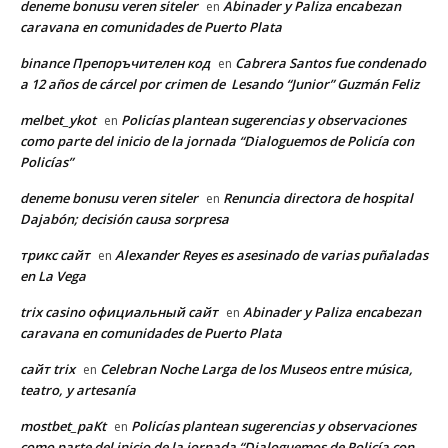
deneme bonusu veren siteler
Abinader y Paliza encabezan
en
caravana en comunidades de Puerto Plata
binance Препоръчителен код
Cabrera Santos fue condenado
en
a 12 años de cárcel por crimen de Lesando “Junior” Guzmán Feliz
melbet_ykot
Policías plantean sugerencias y observaciones
en
como parte del inicio de la jornada “Dialoguemos de Policía con
Policías”
deneme bonusu veren siteler
Renuncia directora de hospital
en
Dajabón; decisión causa sorpresa
трикс сайт
Alexander Reyes es asesinado de varias puñaladas
en
en La Vega
trix casino официальный сайт
Abinader y Paliza encabezan
en
caravana en comunidades de Puerto Plata
сайт trix
Celebran Noche Larga de los Museos entre música,
en
teatro, y artesanía
mostbet_paKt
Policías plantean sugerencias y observaciones
en
como parte del inicio de la jornada “Dialoguemos de Policía con