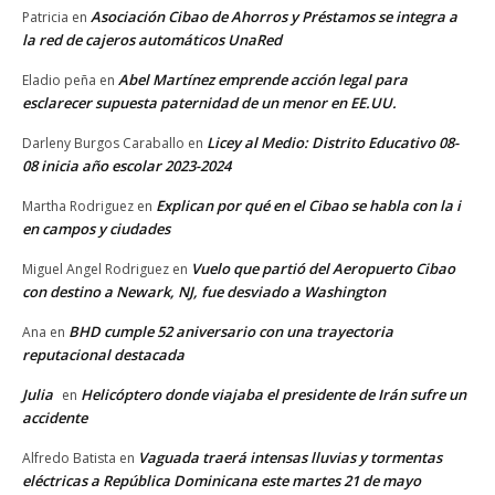
Asociación Cibao de Ahorros y Préstamos se integra a
Patricia
en
la red de cajeros automáticos UnaRed
Abel Martínez emprende acción legal para
Eladio peña
en
esclarecer supuesta paternidad de un menor en EE.UU.
Licey al Medio: Distrito Educativo 08-
Darleny Burgos Caraballo
en
08 inicia año escolar 2023-2024
Explican por qué en el Cibao se habla con la i
Martha Rodriguez
en
en campos y ciudades
Vuelo que partió del Aeropuerto Cibao
Miguel Angel Rodriguez
en
con destino a Newark, NJ, fue desviado a Washington
BHD cumple 52 aniversario con una trayectoria
Ana
en
reputacional destacada
Julia
Helicóptero donde viajaba el presidente de Irán sufre un
en
accidente
Vaguada traerá intensas lluvias y tormentas
Alfredo Batista
en
eléctricas a República Dominicana este martes 21 de mayo