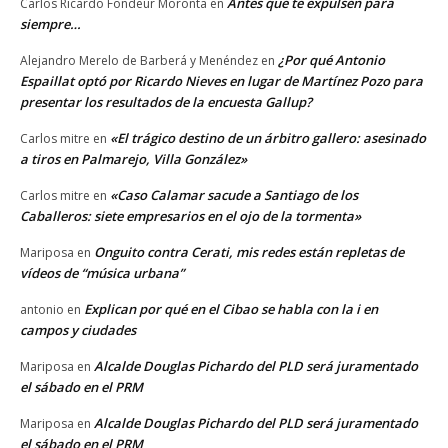
Antes que te expulsen para
Carlos Ricardo Fondeur Moronta
en
siempre…
¿Por qué Antonio
Alejandro Merelo de Barberá y Menéndez
en
Espaillat optó por Ricardo Nieves en lugar de Martínez Pozo para
presentar los resultados de la encuesta Gallup?
«El trágico destino de un árbitro gallero: asesinado
Carlos mitre
en
a tiros en Palmarejo, Villa González»
«Caso Calamar sacude a Santiago de los
Carlos mitre
en
Caballeros: siete empresarios en el ojo de la tormenta»
Onguito contra Cerati, mis redes están repletas de
Mariposa
en
vídeos de “música urbana”
Explican por qué en el Cibao se habla con la i en
antonio
en
campos y ciudades
Alcalde Douglas Pichardo del PLD será juramentado
Mariposa
en
el sábado en el PRM
Alcalde Douglas Pichardo del PLD será juramentado
Mariposa
en
el sábado en el PRM