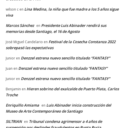
Lina Medina, la niña que fue madre a los 5 años sigue
wilson c
en
viva
Marcos Sánchez
Presidente Luis Abinader rendirá sus
en
memorias desde Santiago, el 16 de Agosto
Festival de la Cosecha Constanza 2022
José Miguel Candelario
en
sobrepasó las expectativas
Denzzel estrena nuevo sencillo titulado “FANTASY”
Junior
en
Denzzel estrena nuevo sencillo titulado “FANTASY”
Juan
en
Denzzel estrena nuevo sencillo titulado “FANTASY”
Junior
en
Hieren sobrino del exalcalde de Puerto Plata, Carlos
Benjamin
en
Troche
Enriquillo Amiama
Luis Abinader inicia construcción del
en
Museo de Arte Contemporáneo de Santiago
SILTRIAN
Tribunal condena agrimensor a 4 años de
en
suspensión por deslindes fraudulentos en Punta Rucia