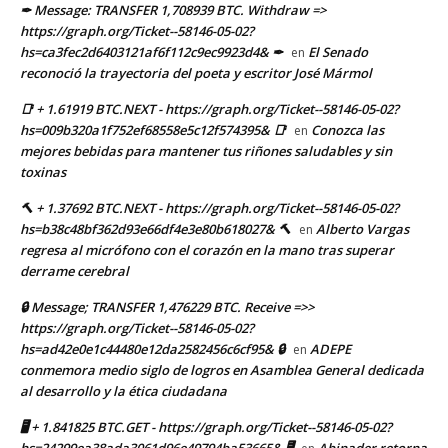
✒ Message: TRANSFER 1,708939 BTC. Withdraw =>
https://graph.org/Ticket--58146-05-02?
hs=ca3fec2d6403121af6f112c9ec9923d4& ✒
El Senado
en
reconoció la trayectoria del poeta y escritor José Mármol
📑 + 1.61919 BTC.NEXT - https://graph.org/Ticket--58146-05-02?
hs=009b320a1f752ef68558e5c12f574395& 📑
Conozca las
en
mejores bebidas para mantener tus riñones saludables y sin
toxinas
🔨 + 1.37692 BTC.NEXT - https://graph.org/Ticket--58146-05-02?
hs=b38c48bf362d93e66df4e3e80b618027& 🔨
Alberto Vargas
en
regresa al micrófono con el corazón en la mano tras superar
derrame cerebral
🔒 Message; TRANSFER 1,476229 BTC. Receive =>>
https://graph.org/Ticket--58146-05-02?
hs=ad42e0e1c44480e12da2582456c6cf95& 🔒
ADEPE
en
conmemora medio siglo de logros en Asamblea General dedicada
al desarrollo y la ética ciudadana
🖥 + 1.841825 BTC.GET - https://graph.org/Ticket--58146-05-02?
hs=24299ea38ada3061d96e49794ba53665& 🖥
Abinader retorna