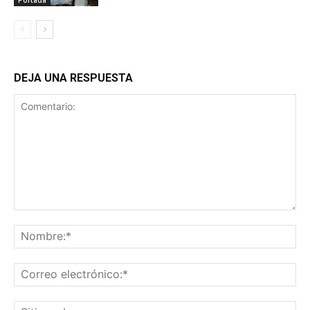
DEJA UNA RESPUESTA
Comentario:
No
Co
ele
Sit