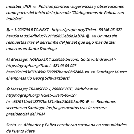
mostbet_dlOl
Policías plantean sugerencias y observaciones
en
como parte del inicio de la jornada “Dialoguemos de Policía con
Policías”
📃 + 1.926796 BTC.NEXT - https://graph.org/Ticket--58146-05-02?
hs=06a1a0d54dbd0c71211e9853eb0e3ab7& 📃
Un mes sin
en
respuestas tras el derrumbe del Jet Set que dejó más de 200
muertos en Santo Domingo
📜 Message; TRANSFER 1.238655 bitcoin. Go to withdrawal >
https://graph.org/Ticket--58146-05-02?
hs=c06e1e83d30149de586887baae0b6246& 📜
Santiago: Muere
en
el empresario Georg Schwarzbartl
⚙ Message; TRANSFER 1,266806 BTC. Withdraw =>
https://graph.org/Ticket--58146-05-02?
hs=d37611bd948867be131a3ec73059dab9& ⚙
Reuniones
en
secretas en Santiago: los juegos ocultos tras la carrera
presidencial del PRM
Serta
Abinader y Paliza encabezan caravana en comunidades
en
de Puerto Plata