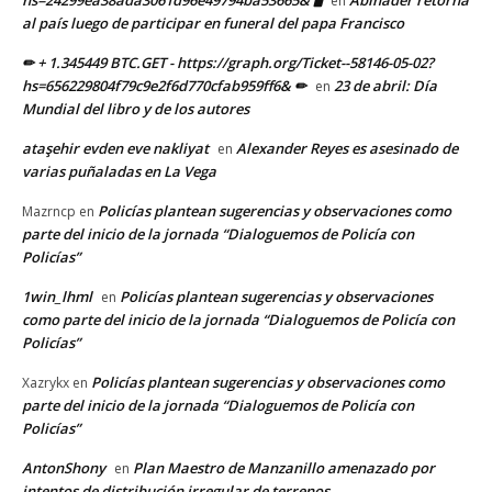
en
al país luego de participar en funeral del papa Francisco
✏ + 1.345449 BTC.GET - https://graph.org/Ticket--58146-05-02?
hs=656229804f79c9e2f6d770cfab959ff6& ✏
23 de abril: Día
en
Mundial del libro y de los autores
ataşehir evden eve nakliyat
Alexander Reyes es asesinado de
en
varias puñaladas en La Vega
Policías plantean sugerencias y observaciones como
Mazrncp
en
parte del inicio de la jornada “Dialoguemos de Policía con
Policías”
1win_lhml
Policías plantean sugerencias y observaciones
en
como parte del inicio de la jornada “Dialoguemos de Policía con
Policías”
Policías plantean sugerencias y observaciones como
Xazrykx
en
parte del inicio de la jornada “Dialoguemos de Policía con
Policías”
AntonShony
Plan Maestro de Manzanillo amenazado por
en
intentos de distribución irregular de terrenos