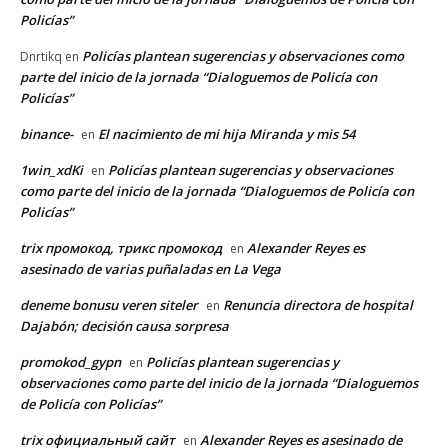
Policías”
Policías plantean sugerencias y observaciones como
Dnrtikq
en
parte del inicio de la jornada “Dialoguemos de Policía con
Policías”
binance-
El nacimiento de mi hija Miranda y mis 54
en
1win_xdKi
Policías plantean sugerencias y observaciones
en
como parte del inicio de la jornada “Dialoguemos de Policía con
Policías”
trix промокод, трикс промокод
Alexander Reyes es
en
asesinado de varias puñaladas en La Vega
deneme bonusu veren siteler
Renuncia directora de hospital
en
Dajabón; decisión causa sorpresa
promokod_gypn
Policías plantean sugerencias y
en
observaciones como parte del inicio de la jornada “Dialoguemos
de Policía con Policías”
trix официальный сайт
Alexander Reyes es asesinado de
en