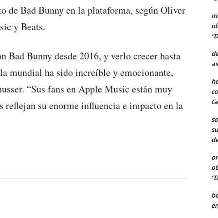
to de Bad Bunny en la plataforma, según Oliver
me
sic y Beats.
ob
“D
de
on Bad Bunny desde 2016, y verlo crecer hasta
as
lla mundial ha sido increíble y emocionante,
ho
chusser. “Sus fans en Apple Music están muy
co
Ge
s reflejan su enorme influencia e impacto en la
so
su
de
o
ob
“D
b
en