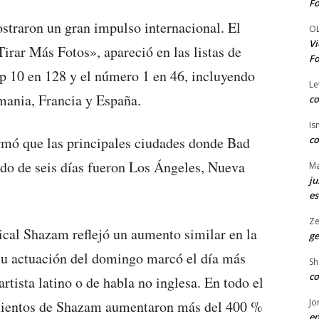
Fo
traron un gran impulso internacional. El
O
Vi
irar Más Fotos», apareció en las listas de
Fo
op 10 en 128 y el número 1 en 46, incluyendo
Le
mania, Francia y España.
co
Is
co
mó que las principales ciudades donde Bad
do de seis días fueron Los Ángeles, Nueva
Ma
ju
es
Ze
cal Shazam reflejó un aumento similar en la
ge
su actuación del domingo marcó el día más
Sh
co
tista latino o de habla no inglesa. En todo el
Jo
mientos de Shazam aumentaron más del 400 %
en