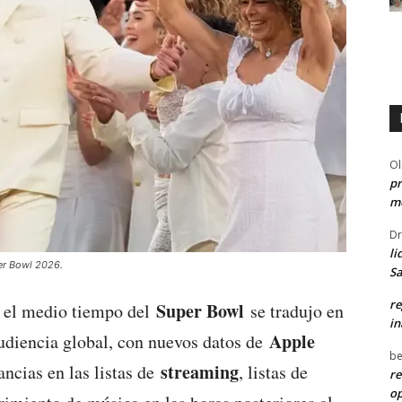
Ol
pr
me
Dr
li
er Bowl 2026.
Sa
re
Super Bowl
 el medio tiempo del
se tradujo en
in
Apple
udiencia global, con nuevos datos de
be
streaming
ncias en las listas de
, listas de
re
o