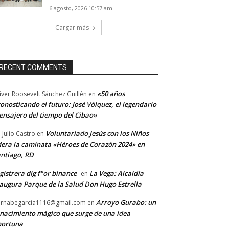
6 agosto, 2026 10:57 am
Cargar más
RECENT COMMENTS
«50 años
iver Roosevelt Sánchez Guillén
en
onosticando el futuro: José Vólquez, el legendario
nsajero del tiempo del Cibao»
Voluntariado Jesús con los Niños
-Julio Castro
en
dera la caminata «Héroes de Corazón 2024» en
ntiago, RD
gistrera dig f"or binance
La Vega: Alcaldía
en
augura Parque de la Salud Don Hugo Estrella
Arroyo Gurabo: un
rnabegarcia1116@gmail.com
en
nacimiento mágico que surge de una idea
portuna