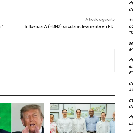
de
de
1w
Artículo siguiente
ob
r”
Influenza A (H3N2) circula activamente en RD
“D
so
Mu
de
en
Pl
de
as
de
de
de
La
ar