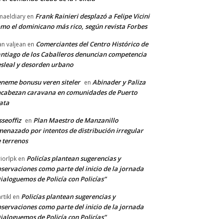
Frank Rainieri desplazó a Felipe Vicini
maeldiary
en
mo el dominicano más rico, según revista Forbes
Comerciantes del Centro Histórico de
an valjean
en
ntiago de los Caballeros denuncian competencia
sleal y desorden urbano
neme bonusu veren siteler
Abinader y Paliza
en
cabezan caravana en comunidades de Puerto
ata
sseoffiz
Plan Maestro de Manzanillo
en
enazado por intentos de distribución irregular
 terrenos
Policías plantean sugerencias y
riorlpk
en
servaciones como parte del inicio de la jornada
ialoguemos de Policía con Policías”
Policías plantean sugerencias y
rtikl
en
servaciones como parte del inicio de la jornada
ialoguemos de Policía con Policías”