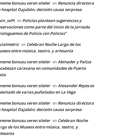
neme bonusu veren siteler
Renuncia directora
en
 hospital Dajabón; decisión causa sorpresa
in_sxPt
Policías plantean sugerencias y
en
servaciones como parte del inicio de la jornada
ialoguemos de Policía con Policías”
cialmetric
Celebran Noche Larga de los
en
seos entre música, teatro, y artesanía
neme bonusu veren siteler
Abinader y Paliza
en
cabezan caravana en comunidades de Puerto
ata
neme bonusu veren siteler
Alexander Reyes es
en
esinado de varias puñaladas en La Vega
neme bonusu veren siteler
Renuncia directora
en
 hospital Dajabón; decisión causa sorpresa
neme bonusu veren siteler
Celebran Noche
en
rga de los Museos entre música, teatro, y
tesanía