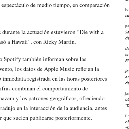
l espectáculo de medio tiempo, en comparación
Is
co
Je
urante la actuación estuvieron “Die with a
Sa
de
só a Hawaii”, con Ricky Martin.
de
en
o Spotify también informan sobre las
Pl
vento, los datos de Apple Music reflejan la
Je
am
 inmediata registrada en las horas posteriores
de
cifras combinan el comportamiento de
Ja
hazam y los patrones geográficos, ofreciendo
ob
“D
adujo en la interacción de la audiencia, antes
Dn
r que suelen publicarse posteriormente.
ob
“D