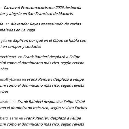
Carnaval Francomacorisano 2026 desborda
en
lor y alegría en San Francisco de Macorís
da
Alexander Reyes es asesinado de varias
en
ñaladas en La Vega
Explican por qué en el Cibao se habla con
gela
en
 i en campos y ciudades
terHeact
Frank Rainieri desplazó a Felipe
en
cini como el dominicano más rico, según revista
rbes
Frank Rainieri desplazó a Felipe
msothyEtema
en
cini como el dominicano más rico, según revista
rbes
Frank Rainieri desplazó a Felipe Vicini
wisdon
en
mo el dominicano más rico, según revista Forbes
Frank Rainieri desplazó a Felipe
bertHeerm
en
cini como el dominicano más rico, según revista