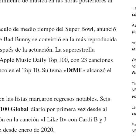
imiento de música en las horas posteriores al
..
co
A
áculo de medio tiempo del Super Bowl, anunció
pu
 de Bad Bunny se convirtió en la más reproducida
An
spués de la actuación. La superestrella
la
l Apple Music Daily Top 100, con 23 canciones
Pe
Vi
DtMF
nco en el Top 10. Su tema «
» alcanzó el
Fo
Ti
Vi
Fo
en las listas marcaron regresos notables. Seis
p 100 Global
Le
diario por primera vez desde al
co
n en la canción «I Like It» con Cardi B y J
Fo
ez desde enero de 2020.
Vi