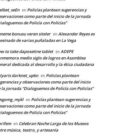
lbet_seEn
Policías plantean sugerencias y
en
servaciones como parte del inicio de la jornada
ialoguemos de Policía con Policías”
neme bonusu veren siteler
Alexander Reyes es
en
esinado de varias puñaladas en La Vega
w to take dapoxetine tablet
ADEPE
en
nmemora medio siglo de logros en Asamblea
neral dedicada al desarrollo y la ética ciudadana
lyaris darknet_upkn
Policías plantean
en
gerencias y observaciones como parte del inicio
 la jornada “Dialoguemos de Policía con Policías”
mgomg_mykl
Policías plantean sugerencias y
en
servaciones como parte del inicio de la jornada
ialoguemos de Policía con Policías”
orifem
Celebran Noche Larga de los Museos
en
tre música, teatro, y artesanía