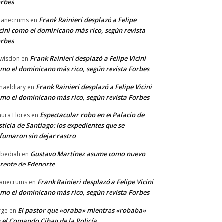
rbes
Frank Rainieri desplazó a Felipe
Lanecrums
en
cini como el dominicano más rico, según revista
rbes
Frank Rainieri desplazó a Felipe Vicini
wisdon
en
mo el dominicano más rico, según revista Forbes
Frank Rainieri desplazó a Felipe Vicini
maeldiary
en
mo el dominicano más rico, según revista Forbes
Espectacular robo en el Palacio de
ura Flores
en
sticia de Santiago: los expedientes que se
fumaron sin dejar rastro
Gustavo Martínez asume como nuevo
bediah
en
rente de Edenorte
Frank Rainieri desplazó a Felipe Vicini
anecrums
en
mo el dominicano más rico, según revista Forbes
El pastor que «oraba» mientras «robaba»
rge
en
 el Comando Cibao de la Policía