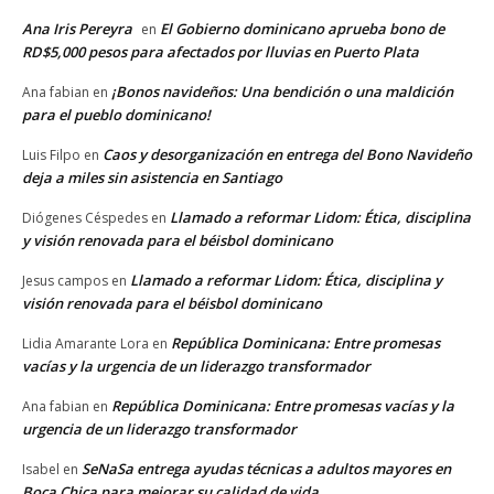
Ana Iris Pereyra
El Gobierno dominicano aprueba bono de
en
RD$5,000 pesos para afectados por lluvias en Puerto Plata
¡Bonos navideños: Una bendición o una maldición
Ana fabian
en
para el pueblo dominicano!
Caos y desorganización en entrega del Bono Navideño
Luis Filpo
en
deja a miles sin asistencia en Santiago
Llamado a reformar Lidom: Ética, disciplina
Diógenes Céspedes
en
y visión renovada para el béisbol dominicano
Llamado a reformar Lidom: Ética, disciplina y
Jesus campos
en
visión renovada para el béisbol dominicano
República Dominicana: Entre promesas
Lidia Amarante Lora
en
vacías y la urgencia de un liderazgo transformador
República Dominicana: Entre promesas vacías y la
Ana fabian
en
urgencia de un liderazgo transformador
SeNaSa entrega ayudas técnicas a adultos mayores en
Isabel
en
Boca Chica para mejorar su calidad de vida