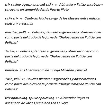
trix casino официальный сайт
Abinader y Paliza encabezan
en
caravana en comunidades de Puerto Plata
сайт trix
Celebran Noche Larga de los Museos entre música,
en
teatro, y artesanía
mostbet_paKt
Policías plantean sugerencias y observaciones
en
como parte del inicio de la jornada “Dialoguemos de Policía con
Policías”
Policías plantean sugerencias y observaciones como
Dnrtikq
en
parte del inicio de la jornada “Dialoguemos de Policía con
Policías”
binance-
El nacimiento de mi hija Miranda y mis 54
en
1win_xdKi
Policías plantean sugerencias y observaciones
en
como parte del inicio de la jornada “Dialoguemos de Policía con
Policías”
trix промокод, трикс промокод
Alexander Reyes es
en
asesinado de varias puñaladas en La Vega