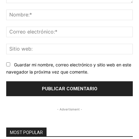
Comentario:
No
Co
ele
Sit
we
Guardar mi nombre, correo electrónico y sitio web en este
navegador la próxima vez que comente.
- Advertisment -
MOST POPULAR