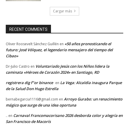
Cargar más
RECENT COMMENTS
«50 años pronosticando el
Oliver Roosevelt Sánchez Guillén
en
futuro: José Vólquez, el legendario mensajero del tiempo del
Cibao»
Voluntariado Jesús con los Niños lidera la
Dr-Julio Castro
en
caminata «Héroes de Corazón 2024» en Santiago, RD
registrera dig f"or binance
La Vega: Alcaldía inaugura Parque
en
de la Salud Don Hugo Estrella
Arroyo Gurabo: un renacimiento
bernabegarcia1116@gmail.com
en
mágico que surge de una idea oportuna
Carnaval Francomacorisano 2026 desborda color y alegría en
..
en
San Francisco de Macorís