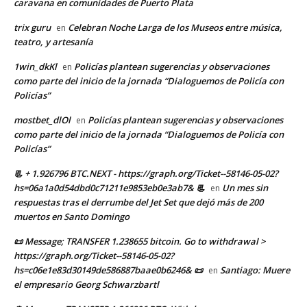
caravana en comunidades de Puerto Plata
trix guru
Celebran Noche Larga de los Museos entre música,
en
teatro, y artesanía
1win_dkKl
Policías plantean sugerencias y observaciones
en
como parte del inicio de la jornada “Dialoguemos de Policía con
Policías”
mostbet_dlOl
Policías plantean sugerencias y observaciones
en
como parte del inicio de la jornada “Dialoguemos de Policía con
Policías”
📃 + 1.926796 BTC.NEXT - https://graph.org/Ticket--58146-05-02?
hs=06a1a0d54dbd0c71211e9853eb0e3ab7& 📃
Un mes sin
en
respuestas tras el derrumbe del Jet Set que dejó más de 200
muertos en Santo Domingo
📜 Message; TRANSFER 1.238655 bitcoin. Go to withdrawal >
https://graph.org/Ticket--58146-05-02?
hs=c06e1e83d30149de586887baae0b6246& 📜
Santiago: Muere
en
el empresario Georg Schwarzbartl