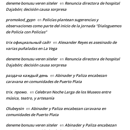
deneme bonusu veren siteler
Renuncia directora de hospital
en
Dajabón; decisión causa sorpresa
promokod_gypn
Policías plantean sugerencias y
en
observaciones como parte del inicio de la jornada “Dialoguemos
de Policía con Policías”
trix официальный сайт
Alexander Reyes es asesinado de
en
varias puñaladas en La Vega
deneme bonusu veren siteler
Renuncia directora de hospital
en
Dajabón; decisión causa sorpresa
раздача каждый день
Abinader y Paliza encabezan
en
caravana en comunidades de Puerto Plata
trix. промо.
Celebran Noche Larga de los Museos entre
en
música, teatro, y artesanía
Olubeysin
Abinader y Paliza encabezan caravana en
en
comunidades de Puerto Plata
deneme bonusu veren siteler
Abinader y Paliza encabezan
en