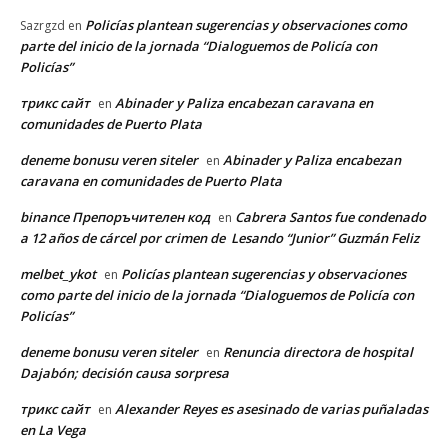
Policías plantean sugerencias y observaciones como
Sazrgzd
en
parte del inicio de la jornada “Dialoguemos de Policía con
Policías”
трикс сайт
Abinader y Paliza encabezan caravana en
en
comunidades de Puerto Plata
deneme bonusu veren siteler
Abinader y Paliza encabezan
en
caravana en comunidades de Puerto Plata
binance Препоръчителен код
Cabrera Santos fue condenado
en
a 12 años de cárcel por crimen de Lesando “Junior” Guzmán Feliz
melbet_ykot
Policías plantean sugerencias y observaciones
en
como parte del inicio de la jornada “Dialoguemos de Policía con
Policías”
deneme bonusu veren siteler
Renuncia directora de hospital
en
Dajabón; decisión causa sorpresa
трикс сайт
Alexander Reyes es asesinado de varias puñaladas
en
en La Vega