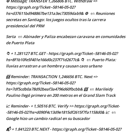
⚙ Message; TRANSFER 1,266806 BTC. Withdraw =>
https://graph.org/Ticket--58146-05-02?
hs=d37611bd948867be131a3ec73059dab9& ⚙
Reuniones
en
secretas en Santiago: los juegos ocultos tras la carrera
presidencial del PRM
Serta
Abinader y Paliza encabezan caravana en comunidades
en
de Puerto Plata
📁 + 1.281127 BTC.GET - https://graph.org/Ticket--58146-05-02?
hs=8f1b10fe5f401e166d0c237f71d2677c& 📁
Puerto Plata:
en
lluvias arrastran a un hombre y causan caos urbano
📨 Reminder: TRANSACTION 1,246656 BTC. Next =>
https://graph.org/Ticket--58146-05-02?
hs=7df5cdb0a78d92beaf3a4796d60fbcbb& 📨
Marileidy
en
Paulino llegó primero en 200 metros en el Grand Slam Track
📈 Reminder- + 1,50516 BTC. Verify >> https://graph.org/Ticket-
-58146-05-02?hs=d090f4c13d9e1815df2615f7fa1158d0& 📈
en
Google hizo un cambio radical en su buscador
📬 + 1.841223 BTC.NEXT - https://graph.org/Ticket--58146-05-02?