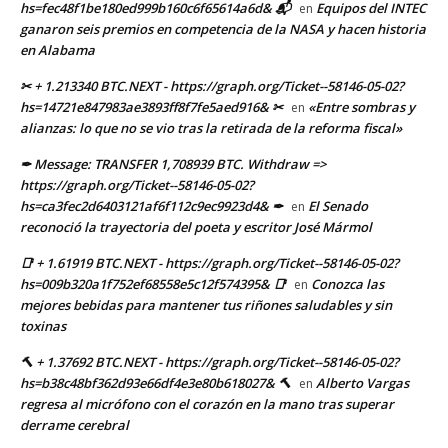
hs=fec48f1be180ed999b160c6f65614a6d& 📬
Equipos del INTEC
en
ganaron seis premios en competencia de la NASA y hacen historia
en Alabama
✂ + 1.213340 BTC.NEXT - https://graph.org/Ticket--58146-05-02?
hs=14721e847983ae3893ff8f7fe5aed916& ✂
«Entre sombras y
en
alianzas: lo que no se vio tras la retirada de la reforma fiscal»
✒ Message: TRANSFER 1,708939 BTC. Withdraw =>
https://graph.org/Ticket--58146-05-02?
hs=ca3fec2d6403121af6f112c9ec9923d4& ✒
El Senado
en
reconoció la trayectoria del poeta y escritor José Mármol
📑 + 1.61919 BTC.NEXT - https://graph.org/Ticket--58146-05-02?
hs=009b320a1f752ef68558e5c12f574395& 📑
Conozca las
en
mejores bebidas para mantener tus riñones saludables y sin
toxinas
🔨 + 1.37692 BTC.NEXT - https://graph.org/Ticket--58146-05-02?
hs=b38c48bf362d93e66df4e3e80b618027& 🔨
Alberto Vargas
en
regresa al micrófono con el corazón en la mano tras superar
derrame cerebral