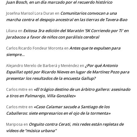
Juan Bosch, en un día marcado por el recuerdo histórico
Comunitarios convocan a una
Josefina Marisol Lora Duran
en
marcha contra el despojo ancestral en las tierras de Tavera-Bao
Exitosa 3ra edición del Maratón ‘5K Corriendo por Ti’ en
Liliana
en
Jarabacoa a favor de niños con parálisis cerebral
Antes que te expulsen para
Carlos Ricardo Fondeur Moronta
en
siempre…
¿Por qué Antonio
Alejandro Merelo de Barberá y Menéndez
en
Espaillat optó por Ricardo Nieves en lugar de Martínez Pozo para
presentar los resultados de la encuesta Gallup?
«El trágico destino de un árbitro gallero: asesinado
Carlos mitre
en
a tiros en Palmarejo, Villa González»
«Caso Calamar sacude a Santiago de los
Carlos mitre
en
Caballeros: siete empresarios en el ojo de la tormenta»
Onguito contra Cerati, mis redes están repletas de
Mariposa
en
vídeos de “música urbana”