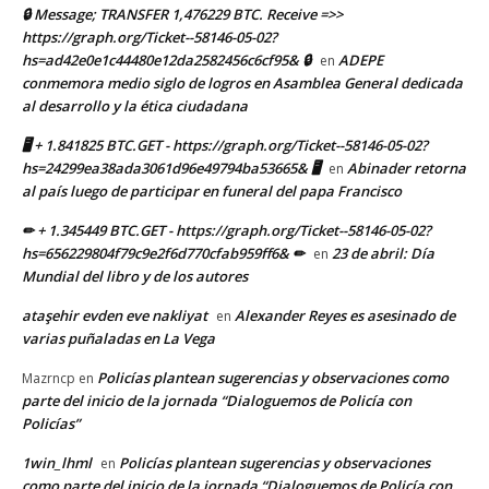
🔒 Message; TRANSFER 1,476229 BTC. Receive =>>
https://graph.org/Ticket--58146-05-02?
hs=ad42e0e1c44480e12da2582456c6cf95& 🔒
ADEPE
en
conmemora medio siglo de logros en Asamblea General dedicada
al desarrollo y la ética ciudadana
🖥 + 1.841825 BTC.GET - https://graph.org/Ticket--58146-05-02?
hs=24299ea38ada3061d96e49794ba53665& 🖥
Abinader retorna
en
al país luego de participar en funeral del papa Francisco
✏ + 1.345449 BTC.GET - https://graph.org/Ticket--58146-05-02?
hs=656229804f79c9e2f6d770cfab959ff6& ✏
23 de abril: Día
en
Mundial del libro y de los autores
ataşehir evden eve nakliyat
Alexander Reyes es asesinado de
en
varias puñaladas en La Vega
Policías plantean sugerencias y observaciones como
Mazrncp
en
parte del inicio de la jornada “Dialoguemos de Policía con
Policías”
1win_lhml
Policías plantean sugerencias y observaciones
en
como parte del inicio de la jornada “Dialoguemos de Policía con