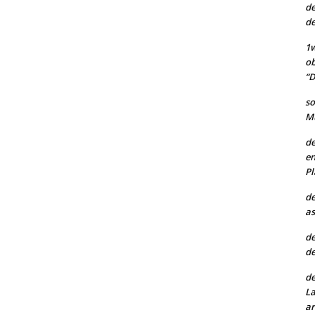
de
de
1w
ob
“D
so
Mu
de
en
Pl
de
as
de
de
de
La
ar