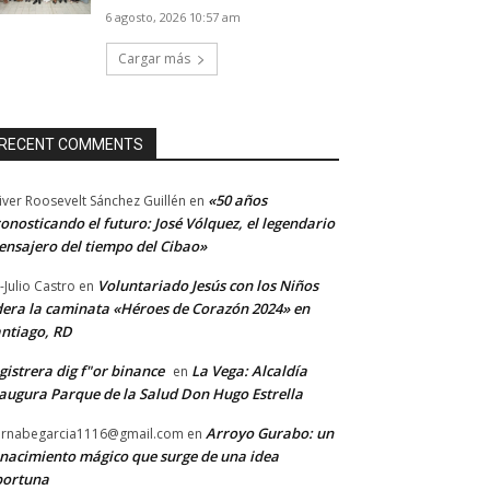
6 agosto, 2026 10:57 am
Cargar más
RECENT COMMENTS
«50 años
iver Roosevelt Sánchez Guillén
en
onosticando el futuro: José Vólquez, el legendario
nsajero del tiempo del Cibao»
Voluntariado Jesús con los Niños
-Julio Castro
en
dera la caminata «Héroes de Corazón 2024» en
ntiago, RD
gistrera dig f"or binance
La Vega: Alcaldía
en
augura Parque de la Salud Don Hugo Estrella
Arroyo Gurabo: un
rnabegarcia1116@gmail.com
en
nacimiento mágico que surge de una idea
portuna