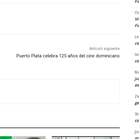
Fo
O
Vi
Fo
Le
co
Artículo siguiente
Is
Puerto Plata celebra 125 años del cine dominicano
co
Ma
ju
es
Ze
ge
Sh
co
Jo
en