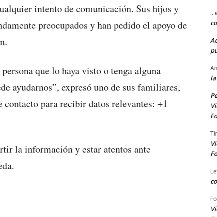
cualquier intento de comunicación. Sus hijos y
..
co
undamente preocupados y han pedido el apoyo de
n.
A
pu
An
persona que lo haya visto o tenga alguna
la
de ayudarnos”, expresó uno de sus familiares,
Pe
contacto para recibir datos relevantes: +1
Vi
Fo
Ti
Vi
tir la información y estar atentos ante
Fo
eda.
Le
co
Fo
Vi