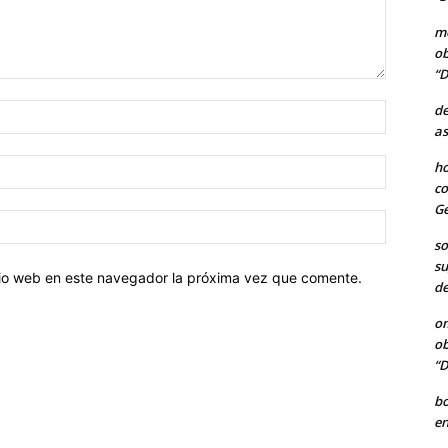
me
ob
“D
de
Nombre:
as
Correo
ho
electróni
co
Ge
Sitio
web:
so
su
itio web en este navegador la próxima vez que comente.
de
o
ob
“D
b
en