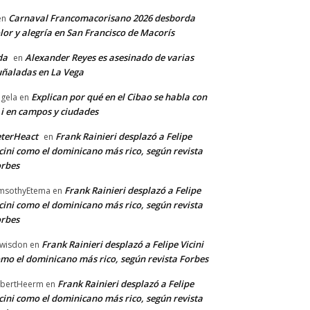
Carnaval Francomacorisano 2026 desborda
en
lor y alegría en San Francisco de Macorís
da
Alexander Reyes es asesinado de varias
en
ñaladas en La Vega
Explican por qué en el Cibao se habla con
gela
en
 i en campos y ciudades
terHeact
Frank Rainieri desplazó a Felipe
en
cini como el dominicano más rico, según revista
rbes
Frank Rainieri desplazó a Felipe
msothyEtema
en
cini como el dominicano más rico, según revista
rbes
Frank Rainieri desplazó a Felipe Vicini
wisdon
en
mo el dominicano más rico, según revista Forbes
Frank Rainieri desplazó a Felipe
bertHeerm
en
cini como el dominicano más rico, según revista