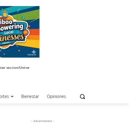
iciar seccion/Unirse
ortes
Bienestar
Opiniones
- Advertisment -