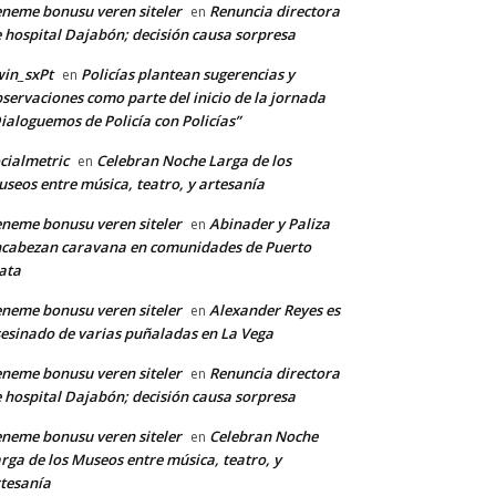
neme bonusu veren siteler
Renuncia directora
en
 hospital Dajabón; decisión causa sorpresa
in_sxPt
Policías plantean sugerencias y
en
servaciones como parte del inicio de la jornada
ialoguemos de Policía con Policías”
cialmetric
Celebran Noche Larga de los
en
seos entre música, teatro, y artesanía
neme bonusu veren siteler
Abinader y Paliza
en
cabezan caravana en comunidades de Puerto
ata
neme bonusu veren siteler
Alexander Reyes es
en
esinado de varias puñaladas en La Vega
neme bonusu veren siteler
Renuncia directora
en
 hospital Dajabón; decisión causa sorpresa
neme bonusu veren siteler
Celebran Noche
en
rga de los Museos entre música, teatro, y
tesanía