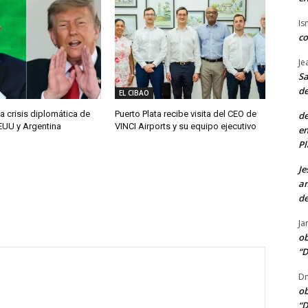
Is
co
Je
Sa
de
EL CIBAO
a crisis diplomática de
Puerto Plata recibe visita del CEO de
de
EUU y Argentina
VINCI Airports y su equipo ejecutivo
en
Pl
Je
am
de
Ja
ob
“D
Dn
ob
“D