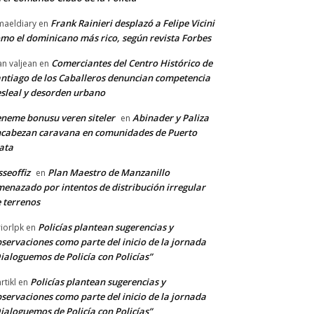
Frank Rainieri desplazó a Felipe Vicini
maeldiary
en
mo el dominicano más rico, según revista Forbes
Comerciantes del Centro Histórico de
an valjean
en
ntiago de los Caballeros denuncian competencia
sleal y desorden urbano
neme bonusu veren siteler
Abinader y Paliza
en
cabezan caravana en comunidades de Puerto
ata
sseoffiz
Plan Maestro de Manzanillo
en
enazado por intentos de distribución irregular
 terrenos
Policías plantean sugerencias y
riorlpk
en
servaciones como parte del inicio de la jornada
ialoguemos de Policía con Policías”
Policías plantean sugerencias y
rtikl
en
servaciones como parte del inicio de la jornada
ialoguemos de Policía con Policías”