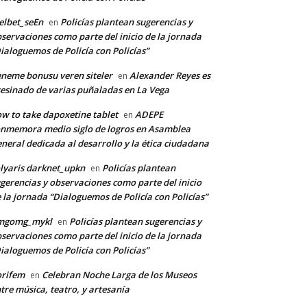
lbet_seEn
Policías plantean sugerencias y
en
servaciones como parte del inicio de la jornada
ialoguemos de Policía con Policías”
neme bonusu veren siteler
Alexander Reyes es
*
en
esinado de varias puñaladas en La Vega
w to take dapoxetine tablet
ADEPE
en
co:*
nmemora medio siglo de logros en Asamblea
neral dedicada al desarrollo y la ética ciudadana
lyaris darknet_upkn
Policías plantean
en
gerencias y observaciones como parte del inicio
 la jornada “Dialoguemos de Policía con Policías”
mgomg_mykl
Policías plantean sugerencias y
en
servaciones como parte del inicio de la jornada
ialoguemos de Policía con Policías”
orifem
Celebran Noche Larga de los Museos
en
tre música, teatro, y artesanía