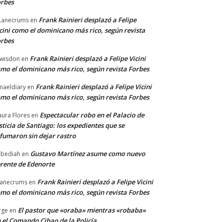
rbes
Frank Rainieri desplazó a Felipe
Lanecrums
en
cini como el dominicano más rico, según revista
rbes
Frank Rainieri desplazó a Felipe Vicini
wisdon
en
mo el dominicano más rico, según revista Forbes
Frank Rainieri desplazó a Felipe Vicini
maeldiary
en
mo el dominicano más rico, según revista Forbes
Espectacular robo en el Palacio de
ura Flores
en
sticia de Santiago: los expedientes que se
fumaron sin dejar rastro
Gustavo Martínez asume como nuevo
bediah
en
rente de Edenorte
Frank Rainieri desplazó a Felipe Vicini
anecrums
en
mo el dominicano más rico, según revista Forbes
El pastor que «oraba» mientras «robaba»
rge
en
 el Comando Cibao de la Policía