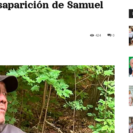
saparición de Samuel
424
0