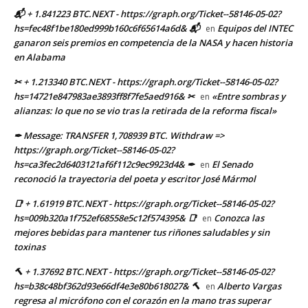
📬 + 1.841223 BTC.NEXT - https://graph.org/Ticket--58146-05-02?
hs=fec48f1be180ed999b160c6f65614a6d& 📬
Equipos del INTEC
en
ganaron seis premios en competencia de la NASA y hacen historia
en Alabama
✂ + 1.213340 BTC.NEXT - https://graph.org/Ticket--58146-05-02?
hs=14721e847983ae3893ff8f7fe5aed916& ✂
«Entre sombras y
en
alianzas: lo que no se vio tras la retirada de la reforma fiscal»
✒ Message: TRANSFER 1,708939 BTC. Withdraw =>
https://graph.org/Ticket--58146-05-02?
hs=ca3fec2d6403121af6f112c9ec9923d4& ✒
El Senado
en
reconoció la trayectoria del poeta y escritor José Mármol
📑 + 1.61919 BTC.NEXT - https://graph.org/Ticket--58146-05-02?
hs=009b320a1f752ef68558e5c12f574395& 📑
Conozca las
en
mejores bebidas para mantener tus riñones saludables y sin
toxinas
🔨 + 1.37692 BTC.NEXT - https://graph.org/Ticket--58146-05-02?
hs=b38c48bf362d93e66df4e3e80b618027& 🔨
Alberto Vargas
en
regresa al micrófono con el corazón en la mano tras superar