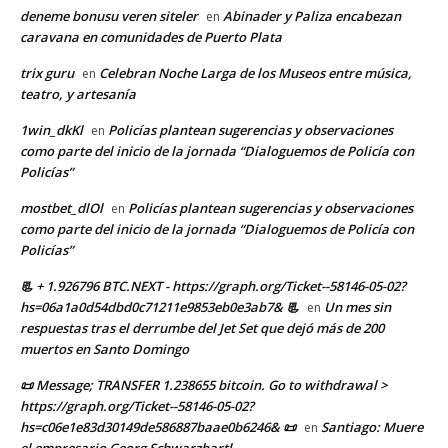
deneme bonusu veren siteler
Abinader y Paliza encabezan
en
caravana en comunidades de Puerto Plata
trix guru
Celebran Noche Larga de los Museos entre música,
en
teatro, y artesanía
1win_dkKl
Policías plantean sugerencias y observaciones
en
como parte del inicio de la jornada “Dialoguemos de Policía con
Policías”
mostbet_dlOl
Policías plantean sugerencias y observaciones
en
como parte del inicio de la jornada “Dialoguemos de Policía con
Policías”
📃 + 1.926796 BTC.NEXT - https://graph.org/Ticket--58146-05-02?
hs=06a1a0d54dbd0c71211e9853eb0e3ab7& 📃
Un mes sin
en
respuestas tras el derrumbe del Jet Set que dejó más de 200
muertos en Santo Domingo
📜 Message; TRANSFER 1.238655 bitcoin. Go to withdrawal >
https://graph.org/Ticket--58146-05-02?
hs=c06e1e83d30149de586887baae0b6246& 📜
Santiago: Muere
en
el empresario Georg Schwarzbartl