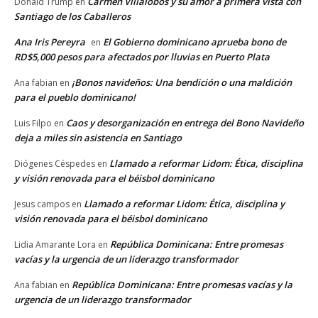
Carmen Villalobos y su amor a primera vista con
Donald Trump
en
Santiago de los Caballeros
Ana Iris Pereyra
El Gobierno dominicano aprueba bono de
en
RD$5,000 pesos para afectados por lluvias en Puerto Plata
¡Bonos navideños: Una bendición o una maldición
Ana fabian
en
para el pueblo dominicano!
Caos y desorganización en entrega del Bono Navideño
Luis Filpo
en
deja a miles sin asistencia en Santiago
Llamado a reformar Lidom: Ética, disciplina
Diógenes Céspedes
en
y visión renovada para el béisbol dominicano
Llamado a reformar Lidom: Ética, disciplina y
Jesus campos
en
visión renovada para el béisbol dominicano
República Dominicana: Entre promesas
Lidia Amarante Lora
en
vacías y la urgencia de un liderazgo transformador
República Dominicana: Entre promesas vacías y la
Ana fabian
en
urgencia de un liderazgo transformador