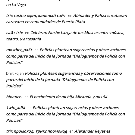
en La Vega
trix casino официальный сайт
Abinader y Paliza encabezan
en
caravana en comunidades de Puerto Plata
сайт trix
Celebran Noche Larga de los Museos entre música,
en
teatro, y artesanía
mostbet_paKt
Policías plantean sugerencias y observaciones
en
como parte del inicio de la jornada “Dialoguemos de Policía con
Policías”
Policías plantean sugerencias y observaciones como
Dnrtikq
en
parte del inicio de la jornada “Dialoguemos de Policía con
Policías”
binance-
El nacimiento de mi hija Miranda y mis 54
en
1win_xdKi
Policías plantean sugerencias y observaciones
en
como parte del inicio de la jornada “Dialoguemos de Policía con
Policías”
trix промокод, трикс промокод
Alexander Reyes es
en