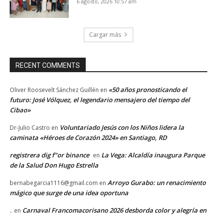
6 agosto, 2026 10:57 am
Cargar más
RECENT COMMENTS
«50 años pronosticando el
Oliver Roosevelt Sánchez Guillén
en
futuro: José Vólquez, el legendario mensajero del tiempo del
Cibao»
Voluntariado Jesús con los Niños lidera la
Dr-Julio Castro
en
caminata «Héroes de Corazón 2024» en Santiago, RD
registrera dig f"or binance
La Vega: Alcaldía inaugura Parque
en
de la Salud Don Hugo Estrella
Arroyo Gurabo: un renacimiento
bernabegarcia1116@gmail.com
en
mágico que surge de una idea oportuna
Carnaval Francomacorisano 2026 desborda color y alegría en
..
en