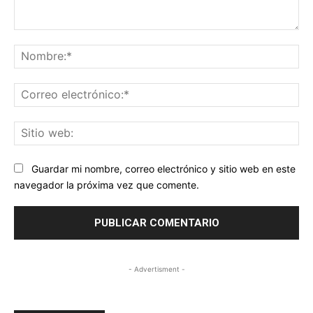
Comentario:
No
Co
ele
Sit
we
Guardar mi nombre, correo electrónico y sitio web en este
navegador la próxima vez que comente.
- Advertisment -