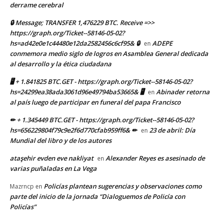
derrame cerebral
🔒 Message; TRANSFER 1,476229 BTC. Receive =>>
https://graph.org/Ticket--58146-05-02?
hs=ad42e0e1c44480e12da2582456c6cf95& 🔒
ADEPE
en
conmemora medio siglo de logros en Asamblea General dedicada
al desarrollo y la ética ciudadana
🖥 + 1.841825 BTC.GET - https://graph.org/Ticket--58146-05-02?
hs=24299ea38ada3061d96e49794ba53665& 🖥
Abinader retorna
en
al país luego de participar en funeral del papa Francisco
✏ + 1.345449 BTC.GET - https://graph.org/Ticket--58146-05-02?
hs=656229804f79c9e2f6d770cfab959ff6& ✏
23 de abril: Día
en
Mundial del libro y de los autores
ataşehir evden eve nakliyat
Alexander Reyes es asesinado de
en
varias puñaladas en La Vega
Policías plantean sugerencias y observaciones como
Mazrncp
en
parte del inicio de la jornada “Dialoguemos de Policía con
Policías”