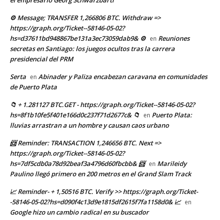
⚙ Message; TRANSFER 1,266806 BTC. Withdraw =>
https://graph.org/Ticket--58146-05-02?
hs=d37611bd948867be131a3ec73059dab9& ⚙
Reuniones
en
secretas en Santiago: los juegos ocultos tras la carrera
presidencial del PRM
Serta
Abinader y Paliza encabezan caravana en comunidades
en
de Puerto Plata
📁 + 1.281127 BTC.GET - https://graph.org/Ticket--58146-05-02?
hs=8f1b10fe5f401e166d0c237f71d2677c& 📁
Puerto Plata:
en
lluvias arrastran a un hombre y causan caos urbano
📨 Reminder: TRANSACTION 1,246656 BTC. Next =>
https://graph.org/Ticket--58146-05-02?
hs=7df5cdb0a78d92beaf3a4796d60fbcbb& 📨
Marileidy
en
Paulino llegó primero en 200 metros en el Grand Slam Track
📈 Reminder- + 1,50516 BTC. Verify >> https://graph.org/Ticket-
-58146-05-02?hs=d090f4c13d9e1815df2615f7fa1158d0& 📈
en
Google hizo un cambio radical en su buscador