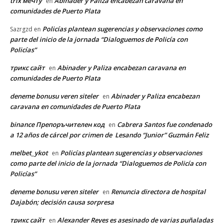
trix мечту
Abinader y Paliza encabezan caravana en
en
comunidades de Puerto Plata
Policías plantean sugerencias y observaciones como
Sazrgzd
en
parte del inicio de la jornada “Dialoguemos de Policía con
Policías”
трикс сайт
Abinader y Paliza encabezan caravana en
en
comunidades de Puerto Plata
deneme bonusu veren siteler
Abinader y Paliza encabezan
en
caravana en comunidades de Puerto Plata
binance Препоръчителен код
Cabrera Santos fue condenado
en
a 12 años de cárcel por crimen de Lesando “Junior” Guzmán Feliz
melbet_ykot
Policías plantean sugerencias y observaciones
en
como parte del inicio de la jornada “Dialoguemos de Policía con
Policías”
deneme bonusu veren siteler
Renuncia directora de hospital
en
Dajabón; decisión causa sorpresa
трикс сайт
Alexander Reyes es asesinado de varias puñaladas
en