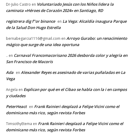
Voluntariado Jesús con los Niños lidera la
Dr-Julio Castro
en
caminata «Héroes de Corazón 2024» en Santiago, RD
registrera dig f"or binance
La Vega: Alcaldía inaugura Parque
en
de la Salud Don Hugo Estrella
Arroyo Gurabo: un renacimiento
bernabegarcia1116@gmail.com
en
mágico que surge de una idea oportuna
Carnaval Francomacorisano 2026 desborda color y alegría en
..
en
San Francisco de Macorís
Ada
Alexander Reyes es asesinado de varias puñaladas en La
en
Vega
Explican por qué en el Cibao se habla con la i en campos
Angela
en
y ciudades
PeterHeact
Frank Rainieri desplazó a Felipe Vicini como el
en
dominicano más rico, según revista Forbes
Frank Rainieri desplazó a Felipe Vicini como el
TimsothyEtema
en
dominicano más rico, según revista Forbes