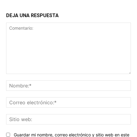
DEJA UNA RESPUESTA
Comentario:
No
Co
ele
Sit
we
Guardar mi nombre, correo electrónico y sitio web en este