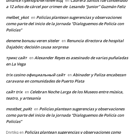
binance Препоръчителен код
Cabrera Santos fue condenado
en
a 12 años de cárcel por crimen de Lesando “Junior” Guzmán Feliz
melbet_ykot
Policías plantean sugerencias y observaciones
en
como parte del inicio de la jornada “Dialoguemos de Policía con
Policías”
deneme bonusu veren siteler
Renuncia directora de hospital
en
Dajabón; decisión causa sorpresa
трикс сайт
Alexander Reyes es asesinado de varias puñaladas
en
en La Vega
trix casino официальный сайт
Abinader y Paliza encabezan
en
caravana en comunidades de Puerto Plata
сайт trix
Celebran Noche Larga de los Museos entre música,
en
teatro, y artesanía
mostbet_paKt
Policías plantean sugerencias y observaciones
en
como parte del inicio de la jornada “Dialoguemos de Policía con
Policías”
Policías plantean sugerencias y observaciones como
Dnrtikq
en