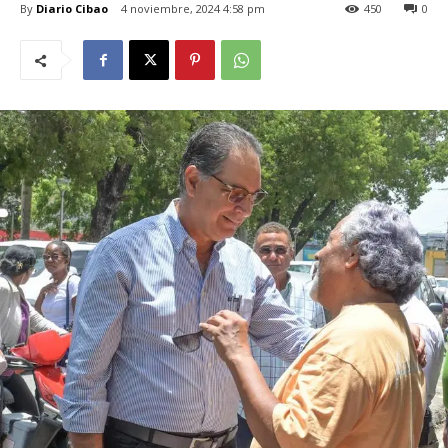
By
Diario Cibao
4 noviembre, 2024 4:58 pm
450
0