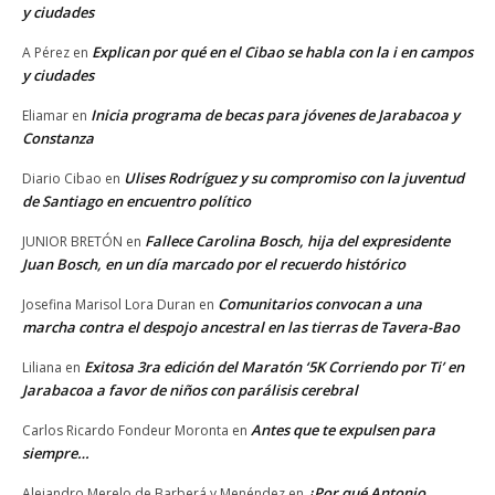
y ciudades
Explican por qué en el Cibao se habla con la i en campos
A Pérez
en
y ciudades
Inicia programa de becas para jóvenes de Jarabacoa y
Eliamar
en
Constanza
Ulises Rodríguez y su compromiso con la juventud
Diario Cibao
en
de Santiago en encuentro político
Fallece Carolina Bosch, hija del expresidente
JUNIOR BRETÓN
en
Juan Bosch, en un día marcado por el recuerdo histórico
Comunitarios convocan a una
Josefina Marisol Lora Duran
en
marcha contra el despojo ancestral en las tierras de Tavera-Bao
Exitosa 3ra edición del Maratón ‘5K Corriendo por Ti’ en
Liliana
en
Jarabacoa a favor de niños con parálisis cerebral
Antes que te expulsen para
Carlos Ricardo Fondeur Moronta
en
siempre…
¿Por qué Antonio
Alejandro Merelo de Barberá y Menéndez
en