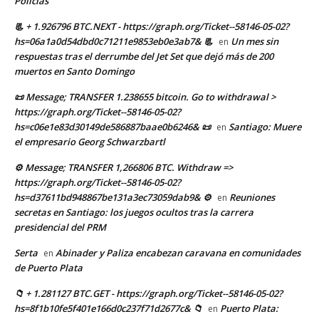
Policías”
📃 + 1.926796 BTC.NEXT - https://graph.org/Ticket--58146-05-02?
hs=06a1a0d54dbd0c71211e9853eb0e3ab7& 📃
Un mes sin
en
respuestas tras el derrumbe del Jet Set que dejó más de 200
muertos en Santo Domingo
📜 Message; TRANSFER 1.238655 bitcoin. Go to withdrawal >
https://graph.org/Ticket--58146-05-02?
hs=c06e1e83d30149de586887baae0b6246& 📜
Santiago: Muere
en
el empresario Georg Schwarzbartl
⚙ Message; TRANSFER 1,266806 BTC. Withdraw =>
https://graph.org/Ticket--58146-05-02?
hs=d37611bd948867be131a3ec73059dab9& ⚙
Reuniones
en
secretas en Santiago: los juegos ocultos tras la carrera
presidencial del PRM
Serta
Abinader y Paliza encabezan caravana en comunidades
en
de Puerto Plata
📁 + 1.281127 BTC.GET - https://graph.org/Ticket--58146-05-02?
hs=8f1b10fe5f401e166d0c237f71d2677c& 📁
Puerto Plata:
en