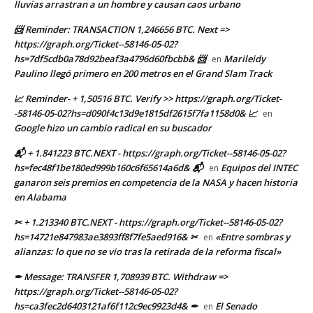
lluvias arrastran a un hombre y causan caos urbano
📨 Reminder: TRANSACTION 1,246656 BTC. Next =>
https://graph.org/Ticket--58146-05-02?
hs=7df5cdb0a78d92beaf3a4796d60fbcbb& 📨
Marileidy
en
Paulino llegó primero en 200 metros en el Grand Slam Track
📈 Reminder- + 1,50516 BTC. Verify >> https://graph.org/Ticket-
-58146-05-02?hs=d090f4c13d9e1815df2615f7fa1158d0& 📈
en
Google hizo un cambio radical en su buscador
📬 + 1.841223 BTC.NEXT - https://graph.org/Ticket--58146-05-02?
hs=fec48f1be180ed999b160c6f65614a6d& 📬
Equipos del INTEC
en
ganaron seis premios en competencia de la NASA y hacen historia
en Alabama
✂ + 1.213340 BTC.NEXT - https://graph.org/Ticket--58146-05-02?
hs=14721e847983ae3893ff8f7fe5aed916& ✂
«Entre sombras y
en
alianzas: lo que no se vio tras la retirada de la reforma fiscal»
✒ Message: TRANSFER 1,708939 BTC. Withdraw =>
https://graph.org/Ticket--58146-05-02?
hs=ca3fec2d6403121af6f112c9ec9923d4& ✒
El Senado
en