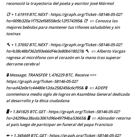
reconoció la trayectoria del poeta y escritor José Mármol
📑 + 1.61919 BTC.NEXT - https://graph.org/Ticket--58146-05-02?
hs=009b320a1f752ef68558e5c12f574395& 📑
Conozca las
en
mejores bebidas para mantener tus riñones saludables y sin
toxinas
🔨 + 1.37692 BTC.NEXT - https://graph.org/Ticket--58146-05-02?
hs=b38c48bf362d93e66df4e3e80b618027& 🔨
Alberto Vargas
en
regresa al micrófono con el corazón en la mano tras superar
derrame cerebral
🔒 Message; TRANSFER 1,476229 BTC. Receive =>>
https://graph.org/Ticket--58146-05-02?
hs=ad42e0e1c44480e12da2582456c6cf95& 🔒
ADEPE
en
conmemora medio siglo de logros en Asamblea General dedicada
al desarrollo y la ética ciudadana
🖥 + 1.841825 BTC.GET - https://graph.org/Ticket--58146-05-02?
hs=24299ea38ada3061d96e49794ba53665& 🖥
Abinader retorna
en
al país luego de participar en funeral del papa Francisco
✏ + 1.345449 BTC.GET - https://graph.org/Ticket--58146-05-02?