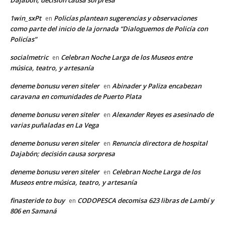
1win_sxPt
Policías plantean sugerencias y observaciones
en
como parte del inicio de la jornada “Dialoguemos de Policía con
Policías”
socialmetric
Celebran Noche Larga de los Museos entre
en
música, teatro, y artesanía
deneme bonusu veren siteler
Abinader y Paliza encabezan
en
caravana en comunidades de Puerto Plata
deneme bonusu veren siteler
Alexander Reyes es asesinado de
en
varias puñaladas en La Vega
deneme bonusu veren siteler
Renuncia directora de hospital
en
Dajabón; decisión causa sorpresa
deneme bonusu veren siteler
Celebran Noche Larga de los
en
Museos entre música, teatro, y artesanía
finasteride to buy
CODOPESCA decomisa 623 libras de Lambí y
en
806 en Samaná