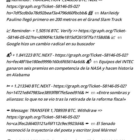
https://graph.org/Ticket--58146-05-02?
hs=7df5cdb0a78d92beaf3a4796d60fbcbb& 📨
Marileidy
en
Paulino llegó primero en 200 metros en el Grand Slam Track
📈 Reminder- + 1,50516 BTC. Verify >> https://graph.org/Ticket-
-58146-05-02?hs=d090f4c13d9e1815df2615f7fa1158d0& 📈
en
Google hizo un cambio radical en su buscador
📬 + 1.841223 BTC.NEXT - https://graph.org/Ticket--58146-05-02?
hs=fec48f1be180ed999b160c6f65614a6d& 📬
Equipos del INTEC
en
ganaron seis premios en competencia de la NASA y hacen historia
en Alabama
✂ + 1.213340 BTC.NEXT - https://graph.org/Ticket--58146-05-02?
hs=14721e847983ae3893ff8f7fe5aed916& ✂
«Entre sombras y
en
alianzas: lo que no se vio tras la retirada de la reforma fiscal»
✒ Message: TRANSFER 1,708939 BTC. Withdraw =>
https://graph.org/Ticket--58146-05-02?
hs=ca3fec2d6403121af6f112c9ec9923d4& ✒
El Senado
en
reconoció la trayectoria del poeta y escritor José Mármol