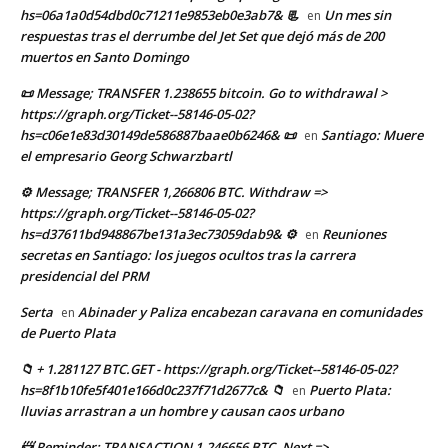
hs=06a1a0d54dbd0c71211e9853eb0e3ab7& 📃
Un mes sin
en
respuestas tras el derrumbe del Jet Set que dejó más de 200
muertos en Santo Domingo
📜 Message; TRANSFER 1.238655 bitcoin. Go to withdrawal >
https://graph.org/Ticket--58146-05-02?
hs=c06e1e83d30149de586887baae0b6246& 📜
Santiago: Muere
en
el empresario Georg Schwarzbartl
⚙ Message; TRANSFER 1,266806 BTC. Withdraw =>
https://graph.org/Ticket--58146-05-02?
hs=d37611bd948867be131a3ec73059dab9& ⚙
Reuniones
en
secretas en Santiago: los juegos ocultos tras la carrera
presidencial del PRM
Serta
Abinader y Paliza encabezan caravana en comunidades
en
de Puerto Plata
📁 + 1.281127 BTC.GET - https://graph.org/Ticket--58146-05-02?
hs=8f1b10fe5f401e166d0c237f71d2677c& 📁
Puerto Plata:
en
lluvias arrastran a un hombre y causan caos urbano
📨 Reminder: TRANSACTION 1,246656 BTC. Next =>