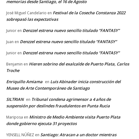
memorias desde Santiago, el 16 de Agosto
Festival de la Cosecha Constanza 2022
José Miguel Candelario
en
sobrepasó las expectativas
Denzzel estrena nuevo sencillo titulado “FANTASY”
Junior
en
Denzzel estrena nuevo sencillo titulado “FANTASY”
Juan
en
Denzzel estrena nuevo sencillo titulado “FANTASY”
Junior
en
Hieren sobrino del exalcalde de Puerto Plata, Carlos
Benjamin
en
Troche
Enriquillo Amiama
Luis Abinader inicia construcción del
en
Museo de Arte Contemporáneo de Santiago
SILTRIAN
Tribunal condena agrimensor a 4 años de
en
suspensión por deslindes fraudulentos en Punta Rucia
Ministro de Medio Ambiente visita Puerto Plata
Mariposa
en
donde gobierno ejecuta 31 proyectos
Santiago: Atracan a un doctor mientras
YENSELL NÚÑEZ
en