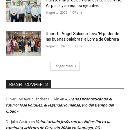
Puerto Plata recibe visita del CEO de VINCI
Airports y su equipo ejecutivo
6 agosto, 2026 11:07 am
Roberto Ángel Salcedo lleva ‘El poder de
las buenas palabras’ a Loma de Cabrera
6 agosto, 2026 10:57 am
Cargar más
RECENT COMMENTS
«50 años pronosticando el
Oliver Roosevelt Sánchez Guillén
en
futuro: José Vólquez, el legendario mensajero del tiempo del
Cibao»
Voluntariado Jesús con los Niños lidera la
Dr-Julio Castro
en
caminata «Héroes de Corazón 2024» en Santiago, RD