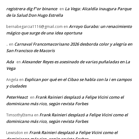
registrera dig f"or binance
La Vega: Alcaldía inaugura Parque
en
de la Salud Don Hugo Estrella
Arroyo Gurabo: un renacimiento
bernabegarcia1116@gmail.com
en
mágico que surge de una idea oportuna
Carnaval Francomacorisano 2026 desborda color y alegría en
..
en
San Francisco de Macorís
Ada
Alexander Reyes es asesinado de varias puñaladas en La
en
Vega
Explican por qué en el Cibao se habla con la i en campos
Angela
en
y ciudades
PeterHeact
Frank Rainieri desplazó a Felipe Vicini como el
en
dominicano más rico, según revista Forbes
Frank Rainieri desplazó a Felipe Vicini como el
TimsothyEtema
en
dominicano más rico, según revista Forbes
Frank Rainieri desplazó a Felipe Vicini como el
Lewisdon
en
dominicano más rico, según revista Forbes