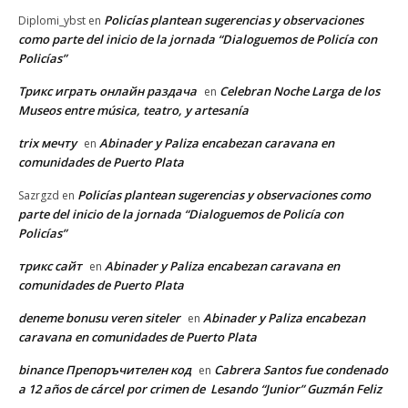
Policías plantean sugerencias y observaciones
Diplomi_ybst
en
como parte del inicio de la jornada “Dialoguemos de Policía con
Policías”
Трикс играть онлайн раздача
Celebran Noche Larga de los
en
Museos entre música, teatro, y artesanía
trix мечту
Abinader y Paliza encabezan caravana en
en
comunidades de Puerto Plata
Policías plantean sugerencias y observaciones como
Sazrgzd
en
parte del inicio de la jornada “Dialoguemos de Policía con
Policías”
трикс сайт
Abinader y Paliza encabezan caravana en
en
comunidades de Puerto Plata
deneme bonusu veren siteler
Abinader y Paliza encabezan
en
caravana en comunidades de Puerto Plata
binance Препоръчителен код
Cabrera Santos fue condenado
en
a 12 años de cárcel por crimen de Lesando “Junior” Guzmán Feliz