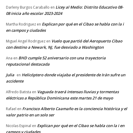
Licey al Medio: Distrito Educativo 08-
Darleny Burgos Caraballo
en
08 inicia año escolar 2023-2024
Explican por qué en el Cibao se habla con la i
Martha Rodriguez
en
en campos y ciudades
Vuelo que partió del Aeropuerto Cibao
Miguel Angel Rodriguez
en
con destino a Newark, NJ, fue desviado a Washington
BHD cumple 52 aniversario con una trayectoria
Ana
en
reputacional destacada
Julia
Helicóptero donde viajaba el presidente de Irán sufre un
en
accidente
Vaguada traerá intensas lluvias y tormentas
Alfredo Batista
en
eléctricas a República Dominicana este martes 21 de mayo
Francisco Alberto Caamaño es la conciencia histórica y el
Rafael
en
valor patrio en un solo ser
Explican por qué en el Cibao se habla con la i en
Nicolas Espinal
en
campos y ciudades