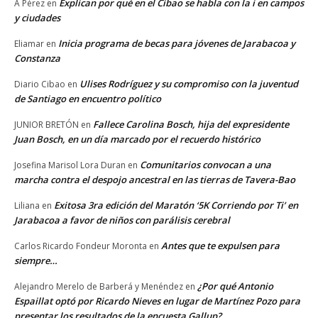
Explican por qué en el Cibao se habla con la i en campos
A Pérez
en
y ciudades
Inicia programa de becas para jóvenes de Jarabacoa y
Eliamar
en
Constanza
Ulises Rodríguez y su compromiso con la juventud
Diario Cibao
en
de Santiago en encuentro político
Fallece Carolina Bosch, hija del expresidente
JUNIOR BRETÓN
en
Juan Bosch, en un día marcado por el recuerdo histórico
Comunitarios convocan a una
Josefina Marisol Lora Duran
en
marcha contra el despojo ancestral en las tierras de Tavera-Bao
Exitosa 3ra edición del Maratón ‘5K Corriendo por Ti’ en
Liliana
en
Jarabacoa a favor de niños con parálisis cerebral
Antes que te expulsen para
Carlos Ricardo Fondeur Moronta
en
siempre…
¿Por qué Antonio
Alejandro Merelo de Barberá y Menéndez
en
Espaillat optó por Ricardo Nieves en lugar de Martínez Pozo para
presentar los resultados de la encuesta Gallup?