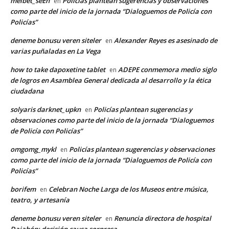
melbet_seEn
Policías plantean sugerencias y observaciones
en
como parte del inicio de la jornada “Dialoguemos de Policía con
Policías”
deneme bonusu veren siteler
Alexander Reyes es asesinado de
en
varias puñaladas en La Vega
how to take dapoxetine tablet
ADEPE conmemora medio siglo
en
de logros en Asamblea General dedicada al desarrollo y la ética
ciudadana
solyaris darknet_upkn
Policías plantean sugerencias y
en
observaciones como parte del inicio de la jornada “Dialoguemos
de Policía con Policías”
omgomg_mykl
Policías plantean sugerencias y observaciones
en
como parte del inicio de la jornada “Dialoguemos de Policía con
Policías”
borifem
Celebran Noche Larga de los Museos entre música,
en
teatro, y artesanía
deneme bonusu veren siteler
Renuncia directora de hospital
en
Dajabón; decisión causa sorpresa