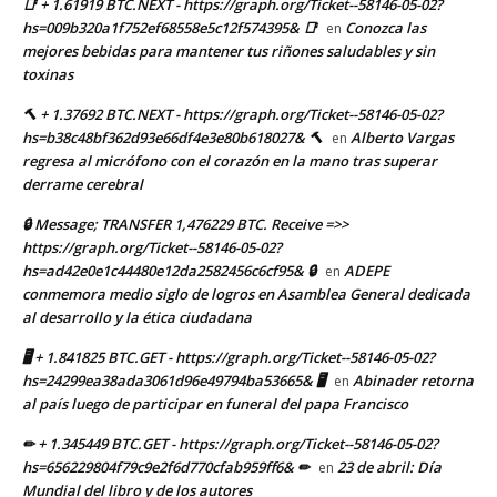
📑 + 1.61919 BTC.NEXT - https://graph.org/Ticket--58146-05-02?
hs=009b320a1f752ef68558e5c12f574395& 📑
Conozca las
en
mejores bebidas para mantener tus riñones saludables y sin
toxinas
🔨 + 1.37692 BTC.NEXT - https://graph.org/Ticket--58146-05-02?
hs=b38c48bf362d93e66df4e3e80b618027& 🔨
Alberto Vargas
en
regresa al micrófono con el corazón en la mano tras superar
derrame cerebral
🔒 Message; TRANSFER 1,476229 BTC. Receive =>>
https://graph.org/Ticket--58146-05-02?
hs=ad42e0e1c44480e12da2582456c6cf95& 🔒
ADEPE
en
conmemora medio siglo de logros en Asamblea General dedicada
al desarrollo y la ética ciudadana
🖥 + 1.841825 BTC.GET - https://graph.org/Ticket--58146-05-02?
hs=24299ea38ada3061d96e49794ba53665& 🖥
Abinader retorna
en
al país luego de participar en funeral del papa Francisco
✏ + 1.345449 BTC.GET - https://graph.org/Ticket--58146-05-02?
hs=656229804f79c9e2f6d770cfab959ff6& ✏
23 de abril: Día
en
Mundial del libro y de los autores