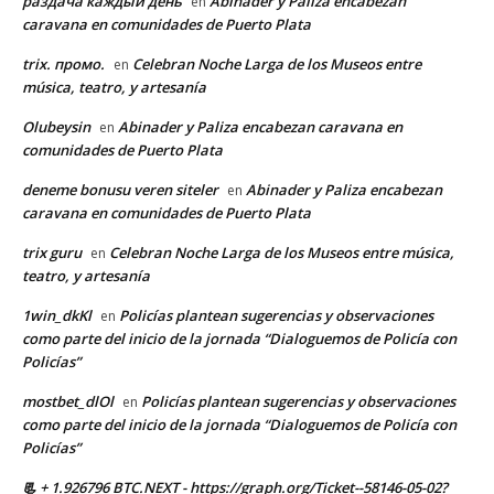
раздача каждый день
Abinader y Paliza encabezan
en
caravana en comunidades de Puerto Plata
trix. промо.
Celebran Noche Larga de los Museos entre
en
música, teatro, y artesanía
Olubeysin
Abinader y Paliza encabezan caravana en
en
comunidades de Puerto Plata
deneme bonusu veren siteler
Abinader y Paliza encabezan
en
caravana en comunidades de Puerto Plata
trix guru
Celebran Noche Larga de los Museos entre música,
en
teatro, y artesanía
1win_dkKl
Policías plantean sugerencias y observaciones
en
como parte del inicio de la jornada “Dialoguemos de Policía con
Policías”
mostbet_dlOl
Policías plantean sugerencias y observaciones
en
como parte del inicio de la jornada “Dialoguemos de Policía con
Policías”
📃 + 1.926796 BTC.NEXT - https://graph.org/Ticket--58146-05-02?