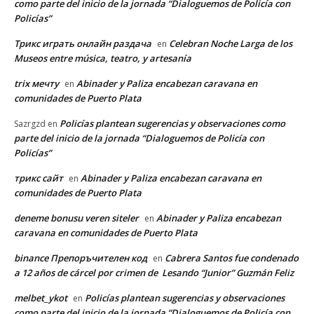
como parte del inicio de la jornada “Dialoguemos de Policía con
Policías”
Трикс играть онлайн раздача
Celebran Noche Larga de los
en
Museos entre música, teatro, y artesanía
trix мечту
Abinader y Paliza encabezan caravana en
en
comunidades de Puerto Plata
Policías plantean sugerencias y observaciones como
Sazrgzd
en
parte del inicio de la jornada “Dialoguemos de Policía con
Policías”
трикс сайт
Abinader y Paliza encabezan caravana en
en
comunidades de Puerto Plata
deneme bonusu veren siteler
Abinader y Paliza encabezan
en
caravana en comunidades de Puerto Plata
binance Препоръчителен код
Cabrera Santos fue condenado
en
a 12 años de cárcel por crimen de Lesando “Junior” Guzmán Feliz
melbet_ykot
Policías plantean sugerencias y observaciones
en
como parte del inicio de la jornada “Dialoguemos de Policía con