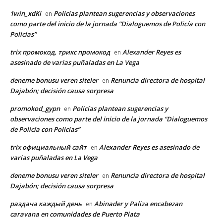
1win_xdKi
Policías plantean sugerencias y observaciones
en
como parte del inicio de la jornada “Dialoguemos de Policía con
Policías”
trix промокод, трикс промокод
Alexander Reyes es
en
asesinado de varias puñaladas en La Vega
deneme bonusu veren siteler
Renuncia directora de hospital
en
Dajabón; decisión causa sorpresa
promokod_gypn
Policías plantean sugerencias y
en
observaciones como parte del inicio de la jornada “Dialoguemos
de Policía con Policías”
trix официальный сайт
Alexander Reyes es asesinado de
en
varias puñaladas en La Vega
deneme bonusu veren siteler
Renuncia directora de hospital
en
Dajabón; decisión causa sorpresa
раздача каждый день
Abinader y Paliza encabezan
en
caravana en comunidades de Puerto Plata