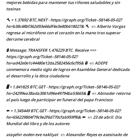
mejores bebidas para mantener tus riñones saludables y sin
toxinas
🔨 + 1.37692 BTC.NEXT - https://graph.org/Ticket--58146-05-02?
hs=b38c48bf362d93e66df4e3e80b618027& 🔨
Alberto Vargas
en
regresa al micrófono con el corazón en la mano tras superar
derrame cerebral
🔒 Message; TRANSFER 1,476229 BTC. Receive =>>
https://graph.org/Ticket--58146-05-02?
hs=ad42e0e1c44480e12da2582456c6cf95& 🔒
ADEPE
en
conmemora medio siglo de logros en Asamblea General dedicada
al desarrollo y la ética ciudadana
🖥 + 1.841825 BTC.GET - https://graph.org/Ticket--58146-05-02?
hs=24299ea38ada3061d96e49794ba53665& 🖥
Abinader retorna
en
al país luego de participar en funeral del papa Francisco
✏ + 1.345449 BTC.GET - https://graph.org/Ticket--58146-05-02?
hs=656229804f79c9e2f6d770cfab959ff6& ✏
23 de abril: Día
en
Mundial del libro y de los autores
ataşehir evden eve nakliyat
Alexander Reyes es asesinado de
en