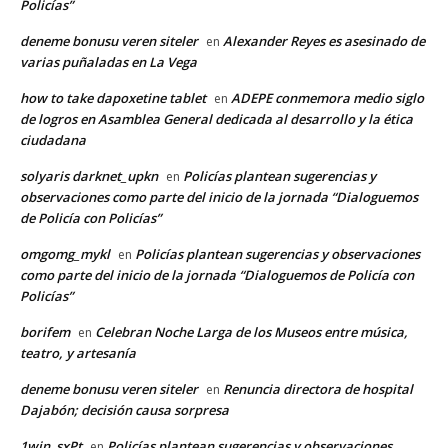
Policías”
deneme bonusu veren siteler
Alexander Reyes es asesinado de
en
varias puñaladas en La Vega
how to take dapoxetine tablet
ADEPE conmemora medio siglo
en
de logros en Asamblea General dedicada al desarrollo y la ética
ciudadana
solyaris darknet_upkn
Policías plantean sugerencias y
en
observaciones como parte del inicio de la jornada “Dialoguemos
de Policía con Policías”
omgomg_mykl
Policías plantean sugerencias y observaciones
en
como parte del inicio de la jornada “Dialoguemos de Policía con
Policías”
borifem
Celebran Noche Larga de los Museos entre música,
en
teatro, y artesanía
deneme bonusu veren siteler
Renuncia directora de hospital
en
Dajabón; decisión causa sorpresa
1win_sxPt
Policías plantean sugerencias y observaciones
en