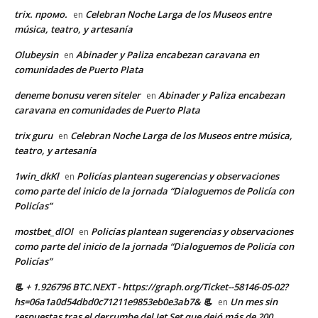
trix. промо.
Celebran Noche Larga de los Museos entre
en
música, teatro, y artesanía
Olubeysin
Abinader y Paliza encabezan caravana en
en
comunidades de Puerto Plata
deneme bonusu veren siteler
Abinader y Paliza encabezan
en
caravana en comunidades de Puerto Plata
trix guru
Celebran Noche Larga de los Museos entre música,
en
teatro, y artesanía
1win_dkKl
Policías plantean sugerencias y observaciones
en
como parte del inicio de la jornada “Dialoguemos de Policía con
Policías”
mostbet_dlOl
Policías plantean sugerencias y observaciones
en
como parte del inicio de la jornada “Dialoguemos de Policía con
Policías”
📃 + 1.926796 BTC.NEXT - https://graph.org/Ticket--58146-05-02?
hs=06a1a0d54dbd0c71211e9853eb0e3ab7& 📃
Un mes sin
en
respuestas tras el derrumbe del Jet Set que dejó más de 200