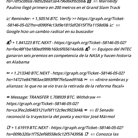
hs=7df5cdb0a78d92beaf3a4796d60fbcbb& 📨
Marileidy
en
Paulino llegó primero en 200 metros en el Grand Slam Track
📈 Reminder- + 1,50516 BTC. Verify >> https://graph.org/Ticket-
-58146-05-02?hs=d090f4c13d9e1815df2615f7fa1158d0& 📈
en
Google hizo un cambio radical en su buscador
📬 + 1.841223 BTC.NEXT - https://graph.org/Ticket--58146-05-02?
hs=fec48f1be180ed999b160c6f65614a6d& 📬
Equipos del INTEC
en
ganaron seis premios en competencia de la NASA y hacen historia
en Alabama
✂ + 1.213340 BTC.NEXT - https://graph.org/Ticket--58146-05-02?
hs=14721e847983ae3893ff8f7fe5aed916& ✂
«Entre sombras y
en
alianzas: lo que no se vio tras la retirada de la reforma fiscal»
✒ Message: TRANSFER 1,708939 BTC. Withdraw =>
https://graph.org/Ticket--58146-05-02?
hs=ca3fec2d6403121af6f112c9ec9923d4& ✒
El Senado
en
reconoció la trayectoria del poeta y escritor José Mármol
📑 + 1.61919 BTC.NEXT - https://graph.org/Ticket--58146-05-02?
hs=009b320a1f752ef68558e5c12f574395& 📑
Conozca las
en