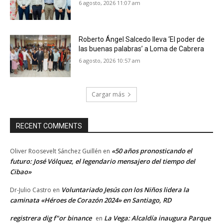
6 agosto, 2026 11:07 am
Roberto Ángel Salcedo lleva ‘El poder de
las buenas palabras’ a Loma de Cabrera
6 agosto, 2026 10:57 am
Cargar más
RECENT COMMENTS
«50 años pronosticando el
Oliver Roosevelt Sánchez Guillén
en
futuro: José Vólquez, el legendario mensajero del tiempo del
Cibao»
Voluntariado Jesús con los Niños lidera la
Dr-Julio Castro
en
caminata «Héroes de Corazón 2024» en Santiago, RD
registrera dig f"or binance
La Vega: Alcaldía inaugura Parque
en