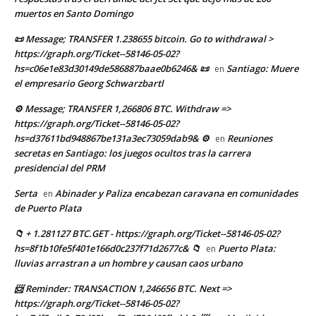
muertos en Santo Domingo
📜 Message; TRANSFER 1.238655 bitcoin. Go to withdrawal >
https://graph.org/Ticket--58146-05-02?
hs=c06e1e83d30149de586887baae0b6246& 📜
Santiago: Muere
en
el empresario Georg Schwarzbartl
⚙ Message; TRANSFER 1,266806 BTC. Withdraw =>
https://graph.org/Ticket--58146-05-02?
hs=d37611bd948867be131a3ec73059dab9& ⚙
Reuniones
en
secretas en Santiago: los juegos ocultos tras la carrera
presidencial del PRM
Serta
Abinader y Paliza encabezan caravana en comunidades
en
de Puerto Plata
📁 + 1.281127 BTC.GET - https://graph.org/Ticket--58146-05-02?
hs=8f1b10fe5f401e166d0c237f71d2677c& 📁
Puerto Plata:
en
lluvias arrastran a un hombre y causan caos urbano
📨 Reminder: TRANSACTION 1,246656 BTC. Next =>
https://graph.org/Ticket--58146-05-02?