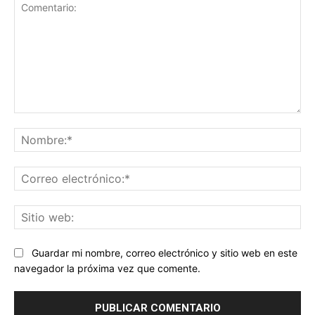
Comentario:
No
Co
ele
Sit
we
Guardar mi nombre, correo electrónico y sitio web en este
navegador la próxima vez que comente.