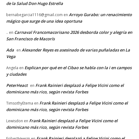
de la Salud Don Hugo Estrella
Arroyo Gurabo: un renacimiento
bernabegarcia1116@gmail.com
en
mágico que surge de una idea oportuna
Carnaval Francomacorisano 2026 desborda color y alegría en
..
en
San Francisco de Macorís
Ada
Alexander Reyes es asesinado de varias puñaladas en La
en
Vega
Explican por qué en el Cibao se habla con la i en campos
Angela
en
y ciudades
PeterHeact
Frank Rainieri desplazó a Felipe Vicini como el
en
dominicano más rico, según revista Forbes
Frank Rainieri desplazó a Felipe Vicini como el
TimsothyEtema
en
dominicano más rico, según revista Forbes
Frank Rainieri desplazó a Felipe Vicini como el
Lewisdon
en
dominicano más rico, según revista Forbes
Frank Rainieri desplazó a Felipe Vicini como el
FobertHeerm
en