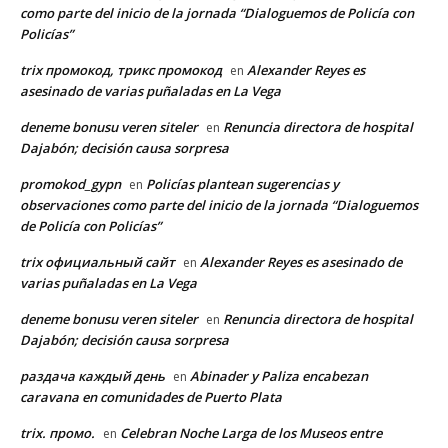
como parte del inicio de la jornada “Dialoguemos de Policía con
Policías”
trix промокод, трикс промокод
Alexander Reyes es
en
asesinado de varias puñaladas en La Vega
deneme bonusu veren siteler
Renuncia directora de hospital
en
Dajabón; decisión causa sorpresa
promokod_gypn
Policías plantean sugerencias y
en
observaciones como parte del inicio de la jornada “Dialoguemos
de Policía con Policías”
trix официальный сайт
Alexander Reyes es asesinado de
en
varias puñaladas en La Vega
deneme bonusu veren siteler
Renuncia directora de hospital
en
Dajabón; decisión causa sorpresa
раздача каждый день
Abinader y Paliza encabezan
en
caravana en comunidades de Puerto Plata
trix. промо.
Celebran Noche Larga de los Museos entre
en