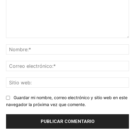
Comentario:
No
Co
ele
Sit
we
Guardar mi nombre, correo electrónico y sitio web en este
navegador la próxima vez que comente.