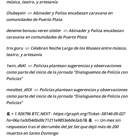
música, teatro, y artesanía
Olubeysin
Abinader y Paliza encabezan caravana en
en
comunidades de Puerto Plata
deneme bonusu veren siteler
Abinader y Paliza encabezan
en
caravana en comunidades de Puerto Plata
trix guru
Celebran Noche Larga de los Museos entre música,
en
teatro, y artesanía
1win_dkKl
Policías plantean sugerencias y observaciones
en
como parte del inicio de la jornada “Dialoguemos de Policía con
Policías”
mostbet_dlOl
Policías plantean sugerencias y observaciones
en
como parte del inicio de la jornada “Dialoguemos de Policía con
Policías”
📃 + 1.926796 BTC.NEXT - https://graph.org/Ticket--58146-05-02?
hs=06a1a0d54dbd0c71211e9853eb0e3ab7& 📃
Un mes sin
en
respuestas tras el derrumbe del Jet Set que dejó más de 200
muertos en Santo Domingo