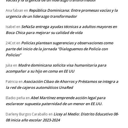
vacías y la urgencia de un liderazgo transformador
República Dominicana: Entre promesas vacías y la
Ana fabian
en
urgencia de un liderazgo transformador
SeNaSa entrega ayudas técnicas a adultos mayores en
Isabel
en
Boca Chica para mejorar su calidad de vida
Policías plantean sugerencias y observaciones como
24Cot
en
parte del inicio de la jornada “Dialoguemos de Policía con
Policías”
Madre dominicana solicita visa humanitaria para
Julia
en
acompañar a su hijo en coma en EE UU
Asociación Cibao de Ahorros y Préstamos se integra a
Patricia
en
la red de cajeros automáticos UnaRed
Abel Martínez emprende acción legal para
Eladio peña
en
esclarecer supuesta paternidad de un menor en EE.UU.
Licey al Medio: Distrito Educativo 08-
Darleny Burgos Caraballo
en
08 inicia año escolar 2023-2024