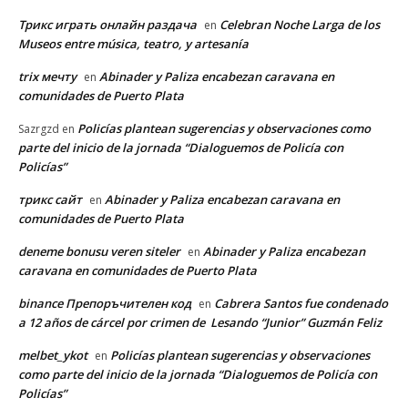
Трикс играть онлайн раздача
Celebran Noche Larga de los
en
Museos entre música, teatro, y artesanía
trix мечту
Abinader y Paliza encabezan caravana en
en
comunidades de Puerto Plata
Policías plantean sugerencias y observaciones como
Sazrgzd
en
parte del inicio de la jornada “Dialoguemos de Policía con
Policías”
трикс сайт
Abinader y Paliza encabezan caravana en
en
comunidades de Puerto Plata
deneme bonusu veren siteler
Abinader y Paliza encabezan
en
caravana en comunidades de Puerto Plata
binance Препоръчителен код
Cabrera Santos fue condenado
en
a 12 años de cárcel por crimen de Lesando “Junior” Guzmán Feliz
melbet_ykot
Policías plantean sugerencias y observaciones
en
como parte del inicio de la jornada “Dialoguemos de Policía con
Policías”