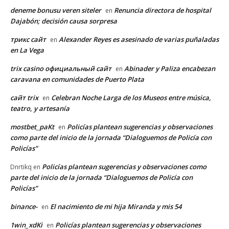
deneme bonusu veren siteler
Renuncia directora de hospital
en
Dajabón; decisión causa sorpresa
трикс сайт
Alexander Reyes es asesinado de varias puñaladas
en
en La Vega
trix casino официальный сайт
Abinader y Paliza encabezan
en
caravana en comunidades de Puerto Plata
сайт trix
Celebran Noche Larga de los Museos entre música,
en
teatro, y artesanía
mostbet_paKt
Policías plantean sugerencias y observaciones
en
como parte del inicio de la jornada “Dialoguemos de Policía con
Policías”
Policías plantean sugerencias y observaciones como
Dnrtikq
en
parte del inicio de la jornada “Dialoguemos de Policía con
Policías”
binance-
El nacimiento de mi hija Miranda y mis 54
en
1win_xdKi
Policías plantean sugerencias y observaciones
en