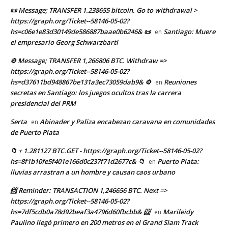
📜 Message; TRANSFER 1.238655 bitcoin. Go to withdrawal >
https://graph.org/Ticket--58146-05-02?
hs=c06e1e83d30149de586887baae0b6246& 📜
Santiago: Muere
en
el empresario Georg Schwarzbartl
⚙ Message; TRANSFER 1,266806 BTC. Withdraw =>
https://graph.org/Ticket--58146-05-02?
hs=d37611bd948867be131a3ec73059dab9& ⚙
Reuniones
en
secretas en Santiago: los juegos ocultos tras la carrera
presidencial del PRM
Serta
Abinader y Paliza encabezan caravana en comunidades
en
de Puerto Plata
📁 + 1.281127 BTC.GET - https://graph.org/Ticket--58146-05-02?
hs=8f1b10fe5f401e166d0c237f71d2677c& 📁
Puerto Plata:
en
lluvias arrastran a un hombre y causan caos urbano
📨 Reminder: TRANSACTION 1,246656 BTC. Next =>
https://graph.org/Ticket--58146-05-02?
hs=7df5cdb0a78d92beaf3a4796d60fbcbb& 📨
Marileidy
en
Paulino llegó primero en 200 metros en el Grand Slam Track