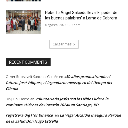
Roberto Ángel Salcedo lleva ‘El poder de
las buenas palabras’ a Loma de Cabrera
6 agosto, 2026 10:57 am
Cargar más
RECENT COMMENTS
«50 años pronosticando el
Oliver Roosevelt Sánchez Guillén
en
futuro: José Vólquez, el legendario mensajero del tiempo del
Cibao»
Voluntariado Jesús con los Niños lidera la
Dr-Julio Castro
en
caminata «Héroes de Corazón 2024» en Santiago, RD
registrera dig f"or binance
La Vega: Alcaldía inaugura Parque
en
de la Salud Don Hugo Estrella