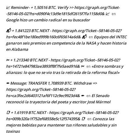
📈 Reminder- + 1,50516 BTC. Verify >> https://graph.org/Ticket-
-58146-05-02?hs=d090f4c13d9e1815df2615f7fa1158d0& 📈
en
Google hizo un cambio radical en su buscador
📬 + 1.841223 BTC.NEXT - https://graph.org/Ticket--58146-05-02?
hs=fec48f1be180ed999b160c6f65614a6d& 📬
Equipos del INTEC
en
ganaron seis premios en competencia de la NASA y hacen historia
en Alabama
✂ + 1.213340 BTC.NEXT - https://graph.org/Ticket--58146-05-02?
hs=14721e847983ae3893ff8f7fe5aed916& ✂
«Entre sombras y
en
alianzas: lo que no se vio tras la retirada de la reforma fiscal»
✒ Message: TRANSFER 1,708939 BTC. Withdraw =>
https://graph.org/Ticket--58146-05-02?
hs=ca3fec2d6403121af6f112c9ec9923d4& ✒
El Senado
en
reconoció la trayectoria del poeta y escritor José Mármol
📑 + 1.61919 BTC.NEXT - https://graph.org/Ticket--58146-05-02?
hs=009b320a1f752ef68558e5c12f574395& 📑
Conozca las
en
mejores bebidas para mantener tus riñones saludables y sin
toxinas