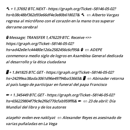
🔨 + 1.37692 BTC.NEXT - https://graph.org/Ticket--58146-05-02?
hs=b38c48bf362d93e66df4e3e80b618027& 🔨
Alberto Vargas
en
regresa al micrófono con el corazón en la mano tras superar
derrame cerebral
🔒 Message; TRANSFER 1,476229 BTC. Receive =>>
https://graph.org/Ticket--58146-05-02?
hs=ad42e0e1c44480e12da2582456c6cf95& 🔒
ADEPE
en
conmemora medio siglo de logros en Asamblea General dedicada
al desarrollo y la ética ciudadana
🖥 + 1.841825 BTC.GET - https://graph.org/Ticket--58146-05-02?
hs=24299ea38ada3061d96e49794ba53665& 🖥
Abinader retorna
en
al país luego de participar en funeral del papa Francisco
✏ + 1.345449 BTC.GET - https://graph.org/Ticket--58146-05-02?
hs=656229804f79c9e2f6d770cfab959ff6& ✏
23 de abril: Día
en
Mundial del libro y de los autores
ataşehir evden eve nakliyat
Alexander Reyes es asesinado de
en
varias puñaladas en La Vega