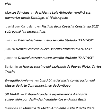
viva
Marcos Sánchez
Presidente Luis Abinader rendirá sus
en
memorias desde Santiago, el 16 de Agosto
Festival de la Cosecha Constanza 2022
José Miguel Candelario
en
sobrepasó las expectativas
Denzzel estrena nuevo sencillo titulado “FANTASY”
Junior
en
Denzzel estrena nuevo sencillo titulado “FANTASY”
Juan
en
Denzzel estrena nuevo sencillo titulado “FANTASY”
Junior
en
Hieren sobrino del exalcalde de Puerto Plata, Carlos
Benjamin
en
Troche
Enriquillo Amiama
Luis Abinader inicia construcción del
en
Museo de Arte Contemporáneo de Santiago
SILTRIAN
Tribunal condena agrimensor a 4 años de
en
suspensión por deslindes fraudulentos en Punta Rucia
Ministro de Medio Ambiente visita Puerto Plata
Mariposa
en