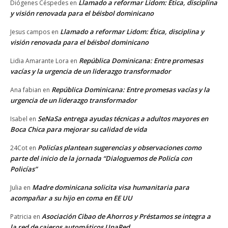
Llamado a reformar Lidom: Ética, disciplina
Diógenes Céspedes
en
y visión renovada para el béisbol dominicano
Llamado a reformar Lidom: Ética, disciplina y
Jesus campos
en
visión renovada para el béisbol dominicano
República Dominicana: Entre promesas
Lidia Amarante Lora
en
vacías y la urgencia de un liderazgo transformador
República Dominicana: Entre promesas vacías y la
Ana fabian
en
urgencia de un liderazgo transformador
SeNaSa entrega ayudas técnicas a adultos mayores en
Isabel
en
Boca Chica para mejorar su calidad de vida
Policías plantean sugerencias y observaciones como
24Cot
en
parte del inicio de la jornada “Dialoguemos de Policía con
Policías”
Madre dominicana solicita visa humanitaria para
Julia
en
acompañar a su hijo en coma en EE UU
Asociación Cibao de Ahorros y Préstamos se integra a
Patricia
en
la red de cajeros automáticos UnaRed