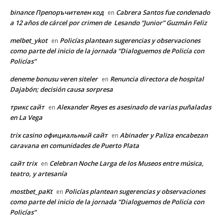
binance Препоръчителен код
Cabrera Santos fue condenado
en
a 12 años de cárcel por crimen de Lesando “Junior” Guzmán Feliz
melbet_ykot
Policías plantean sugerencias y observaciones
en
como parte del inicio de la jornada “Dialoguemos de Policía con
Policías”
deneme bonusu veren siteler
Renuncia directora de hospital
en
Dajabón; decisión causa sorpresa
трикс сайт
Alexander Reyes es asesinado de varias puñaladas
en
en La Vega
trix casino официальный сайт
Abinader y Paliza encabezan
en
caravana en comunidades de Puerto Plata
сайт trix
Celebran Noche Larga de los Museos entre música,
en
teatro, y artesanía
mostbet_paKt
Policías plantean sugerencias y observaciones
en
como parte del inicio de la jornada “Dialoguemos de Policía con
Policías”