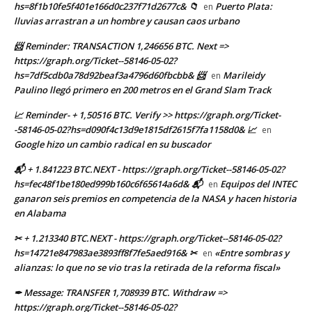
hs=8f1b10fe5f401e166d0c237f71d2677c& 📁
Puerto Plata:
en
lluvias arrastran a un hombre y causan caos urbano
📨 Reminder: TRANSACTION 1,246656 BTC. Next =>
https://graph.org/Ticket--58146-05-02?
hs=7df5cdb0a78d92beaf3a4796d60fbcbb& 📨
Marileidy
en
Paulino llegó primero en 200 metros en el Grand Slam Track
📈 Reminder- + 1,50516 BTC. Verify >> https://graph.org/Ticket-
-58146-05-02?hs=d090f4c13d9e1815df2615f7fa1158d0& 📈
en
Google hizo un cambio radical en su buscador
📬 + 1.841223 BTC.NEXT - https://graph.org/Ticket--58146-05-02?
hs=fec48f1be180ed999b160c6f65614a6d& 📬
Equipos del INTEC
en
ganaron seis premios en competencia de la NASA y hacen historia
en Alabama
✂ + 1.213340 BTC.NEXT - https://graph.org/Ticket--58146-05-02?
hs=14721e847983ae3893ff8f7fe5aed916& ✂
«Entre sombras y
en
alianzas: lo que no se vio tras la retirada de la reforma fiscal»
✒ Message: TRANSFER 1,708939 BTC. Withdraw =>
https://graph.org/Ticket--58146-05-02?