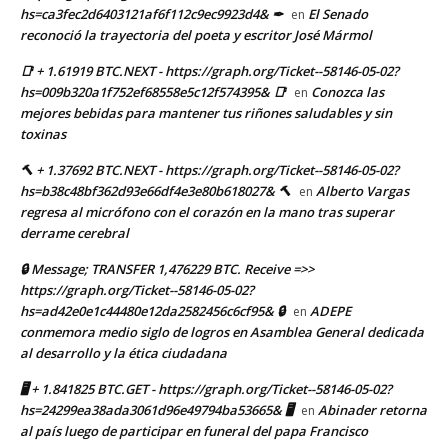
hs=ca3fec2d6403121af6f112c9ec9923d4& ✒
El Senado
en
reconoció la trayectoria del poeta y escritor José Mármol
📑 + 1.61919 BTC.NEXT - https://graph.org/Ticket--58146-05-02?
hs=009b320a1f752ef68558e5c12f574395& 📑
Conozca las
en
mejores bebidas para mantener tus riñones saludables y sin
toxinas
🔨 + 1.37692 BTC.NEXT - https://graph.org/Ticket--58146-05-02?
hs=b38c48bf362d93e66df4e3e80b618027& 🔨
Alberto Vargas
en
regresa al micrófono con el corazón en la mano tras superar
derrame cerebral
🔒 Message; TRANSFER 1,476229 BTC. Receive =>>
https://graph.org/Ticket--58146-05-02?
hs=ad42e0e1c44480e12da2582456c6cf95& 🔒
ADEPE
en
conmemora medio siglo de logros en Asamblea General dedicada
al desarrollo y la ética ciudadana
🖥 + 1.841825 BTC.GET - https://graph.org/Ticket--58146-05-02?
hs=24299ea38ada3061d96e49794ba53665& 🖥
Abinader retorna
en
al país luego de participar en funeral del papa Francisco