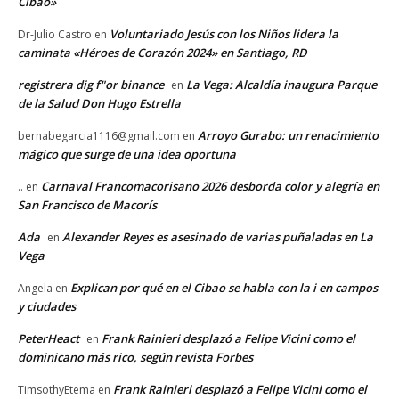
Cibao»
Voluntariado Jesús con los Niños lidera la
Dr-Julio Castro
en
caminata «Héroes de Corazón 2024» en Santiago, RD
registrera dig f"or binance
La Vega: Alcaldía inaugura Parque
en
de la Salud Don Hugo Estrella
Arroyo Gurabo: un renacimiento
bernabegarcia1116@gmail.com
en
mágico que surge de una idea oportuna
Carnaval Francomacorisano 2026 desborda color y alegría en
..
en
San Francisco de Macorís
Ada
Alexander Reyes es asesinado de varias puñaladas en La
en
Vega
Explican por qué en el Cibao se habla con la i en campos
Angela
en
y ciudades
PeterHeact
Frank Rainieri desplazó a Felipe Vicini como el
en
dominicano más rico, según revista Forbes
Frank Rainieri desplazó a Felipe Vicini como el
TimsothyEtema
en