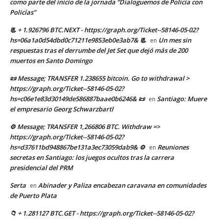
como parte del inicio de la jornada “Dialoguemos de Policía con
Policías”
📃 + 1.926796 BTC.NEXT - https://graph.org/Ticket--58146-05-02?
hs=06a1a0d54dbd0c71211e9853eb0e3ab7& 📃
Un mes sin
en
respuestas tras el derrumbe del Jet Set que dejó más de 200
muertos en Santo Domingo
📜 Message; TRANSFER 1.238655 bitcoin. Go to withdrawal >
https://graph.org/Ticket--58146-05-02?
hs=c06e1e83d30149de586887baae0b6246& 📜
Santiago: Muere
en
el empresario Georg Schwarzbartl
⚙ Message; TRANSFER 1,266806 BTC. Withdraw =>
https://graph.org/Ticket--58146-05-02?
hs=d37611bd948867be131a3ec73059dab9& ⚙
Reuniones
en
secretas en Santiago: los juegos ocultos tras la carrera
presidencial del PRM
Serta
Abinader y Paliza encabezan caravana en comunidades
en
de Puerto Plata
📁 + 1.281127 BTC.GET - https://graph.org/Ticket--58146-05-02?