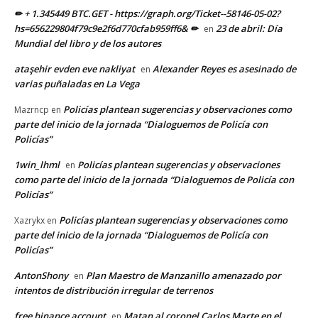
✏ + 1.345449 BTC.GET - https://graph.org/Ticket--58146-05-02?
hs=656229804f79c9e2f6d770cfab959ff6& ✏
23 de abril: Día
en
Mundial del libro y de los autores
ataşehir evden eve nakliyat
Alexander Reyes es asesinado de
en
varias puñaladas en La Vega
Policías plantean sugerencias y observaciones como
Mazrncp
en
parte del inicio de la jornada “Dialoguemos de Policía con
Policías”
1win_lhml
Policías plantean sugerencias y observaciones
en
como parte del inicio de la jornada “Dialoguemos de Policía con
Policías”
Policías plantean sugerencias y observaciones como
Xazrykx
en
parte del inicio de la jornada “Dialoguemos de Policía con
Policías”
AntonShony
Plan Maestro de Manzanillo amenazado por
en
intentos de distribución irregular de terrenos
free binance account
Matan al coronel Carlos Marte en el
en