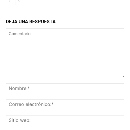
DEJA UNA RESPUESTA
Comentario:
No
Co
ele
Sit
we