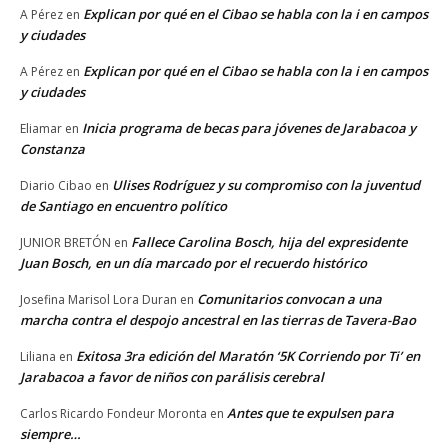
Explican por qué en el Cibao se habla con la i en campos
A Pérez
en
y ciudades
Explican por qué en el Cibao se habla con la i en campos
A Pérez
en
y ciudades
Inicia programa de becas para jóvenes de Jarabacoa y
Eliamar
en
Constanza
Ulises Rodríguez y su compromiso con la juventud
Diario Cibao
en
de Santiago en encuentro político
Fallece Carolina Bosch, hija del expresidente
JUNIOR BRETÓN
en
Juan Bosch, en un día marcado por el recuerdo histórico
Comunitarios convocan a una
Josefina Marisol Lora Duran
en
marcha contra el despojo ancestral en las tierras de Tavera-Bao
Exitosa 3ra edición del Maratón ‘5K Corriendo por Ti’ en
Liliana
en
Jarabacoa a favor de niños con parálisis cerebral
Antes que te expulsen para
Carlos Ricardo Fondeur Moronta
en
siempre…