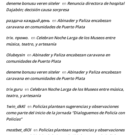
deneme bonusu veren siteler
Renuncia directora de hospital
en
Dajabón; decisión causa sorpresa
раздача каждый день
Abinader y Paliza encabezan
en
caravana en comunidades de Puerto Plata
trix. промо.
Celebran Noche Larga de los Museos entre
en
música, teatro, y artesanía
Olubeysin
Abinader y Paliza encabezan caravana en
en
comunidades de Puerto Plata
deneme bonusu veren siteler
Abinader y Paliza encabezan
en
caravana en comunidades de Puerto Plata
trix guru
Celebran Noche Larga de los Museos entre música,
en
teatro, y artesanía
1win_dkKl
Policías plantean sugerencias y observaciones
en
como parte del inicio de la jornada “Dialoguemos de Policía con
Policías”
mostbet_dlOl
Policías plantean sugerencias y observaciones
en