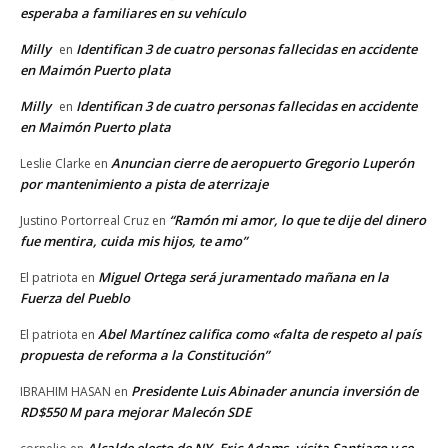
esperaba a familiares en su vehículo
Milly
Identifican 3 de cuatro personas fallecidas en accidente
en
en Maimón Puerto plata
Milly
Identifican 3 de cuatro personas fallecidas en accidente
en
en Maimón Puerto plata
Anuncian cierre de aeropuerto Gregorio Luperón
Leslie Clarke
en
por mantenimiento a pista de aterrizaje
“Ramón mi amor, lo que te dije del dinero
Justino Portorreal Cruz
en
fue mentira, cuida mis hijos, te amo”
Miguel Ortega será juramentado mañana en la
El patriota
en
Fuerza del Pueblo
Abel Martínez califica como «falta de respeto al país
El patriota
en
propuesta de reforma a la Constitución”
Presidente Luis Abinader anuncia inversión de
IBRAHIM HASAN
en
RD$550 M para mejorar Malecón SDE
Alcalde electo de NY, Eric Adams, visita Santiago y se