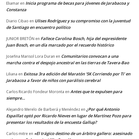
Inicia programa de becas para jóvenes de Jarabacoa y
Eliamar
en
Constanza
Ulises Rodríguez y su compromiso con la juventud
Diario Cibao
en
de Santiago en encuentro político
Fallece Carolina Bosch, hija del expresidente
JUNIOR BRETÓN
en
Juan Bosch, en un día marcado por el recuerdo histórico
Comunitarios convocan a una
Josefina Marisol Lora Duran
en
marcha contra el despojo ancestral en las tierras de Tavera-Bao
Exitosa 3ra edición del Maratón ‘5K Corriendo por Ti’ en
Liliana
en
Jarabacoa a favor de niños con parálisis cerebral
Antes que te expulsen para
Carlos Ricardo Fondeur Moronta
en
siempre…
¿Por qué Antonio
Alejandro Merelo de Barberá y Menéndez
en
Espaillat optó por Ricardo Nieves en lugar de Martínez Pozo para
presentar los resultados de la encuesta Gallup?
«El trágico destino de un árbitro gallero: asesinado
Carlos mitre
en