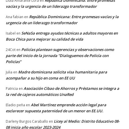
República Dominicana: Entre promesas
Lidia Amarante Lora
en
vacías y la urgencia de un liderazgo transformador
República Dominicana: Entre promesas vacías y la
Ana fabian
en
urgencia de un liderazgo transformador
SeNaSa entrega ayudas técnicas a adultos mayores en
Isabel
en
Boca Chica para mejorar su calidad de vida
Policías plantean sugerencias y observaciones como
24Cot
en
parte del inicio de la jornada “Dialoguemos de Policía con
Policías”
Madre dominicana solicita visa humanitaria para
Julia
en
acompañar a su hijo en coma en EE UU
Asociación Cibao de Ahorros y Préstamos se integra a
Patricia
en
la red de cajeros automáticos UnaRed
Abel Martínez emprende acción legal para
Eladio peña
en
esclarecer supuesta paternidad de un menor en EE.UU.
Licey al Medio: Distrito Educativo 08-
Darleny Burgos Caraballo
en
08 inicia año escolar 2023-2024