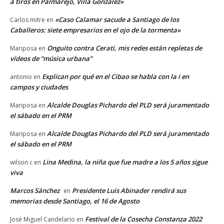
a tiros en Palmarejo, Villa González»
«Caso Calamar sacude a Santiago de los
Carlos mitre
en
Caballeros: siete empresarios en el ojo de la tormenta»
Onguito contra Cerati, mis redes están repletas de
Mariposa
en
vídeos de “música urbana”
Explican por qué en el Cibao se habla con la i en
antonio
en
campos y ciudades
Alcalde Douglas Pichardo del PLD será juramentado
Mariposa
en
el sábado en el PRM
Alcalde Douglas Pichardo del PLD será juramentado
Mariposa
en
el sábado en el PRM
Lina Medina, la niña que fue madre a los 5 años sigue
wilson c
en
viva
Marcos Sánchez
Presidente Luis Abinader rendirá sus
en
memorias desde Santiago, el 16 de Agosto
Festival de la Cosecha Constanza 2022
José Miguel Candelario
en