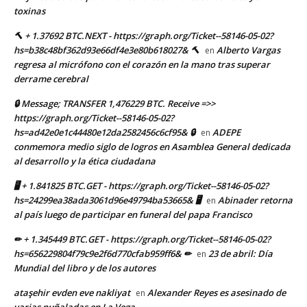
toxinas
🔨 + 1.37692 BTC.NEXT - https://graph.org/Ticket--58146-05-02?
hs=b38c48bf362d93e66df4e3e80b618027& 🔨
Alberto Vargas
en
regresa al micrófono con el corazón en la mano tras superar
derrame cerebral
🔒 Message; TRANSFER 1,476229 BTC. Receive =>>
https://graph.org/Ticket--58146-05-02?
hs=ad42e0e1c44480e12da2582456c6cf95& 🔒
ADEPE
en
conmemora medio siglo de logros en Asamblea General dedicada
al desarrollo y la ética ciudadana
🖥 + 1.841825 BTC.GET - https://graph.org/Ticket--58146-05-02?
hs=24299ea38ada3061d96e49794ba53665& 🖥
Abinader retorna
en
al país luego de participar en funeral del papa Francisco
✏ + 1.345449 BTC.GET - https://graph.org/Ticket--58146-05-02?
hs=656229804f79c9e2f6d770cfab959ff6& ✏
23 de abril: Día
en
Mundial del libro y de los autores
ataşehir evden eve nakliyat
Alexander Reyes es asesinado de
en
varias puñaladas en La Vega