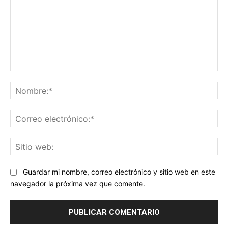
Comentario:
No
Co
ele
Sit
we
Guardar mi nombre, correo electrónico y sitio web en este
navegador la próxima vez que comente.