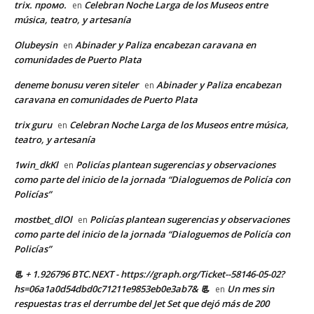
trix. промо.
Celebran Noche Larga de los Museos entre
en
música, teatro, y artesanía
Olubeysin
Abinader y Paliza encabezan caravana en
en
comunidades de Puerto Plata
deneme bonusu veren siteler
Abinader y Paliza encabezan
en
caravana en comunidades de Puerto Plata
trix guru
Celebran Noche Larga de los Museos entre música,
en
teatro, y artesanía
1win_dkKl
Policías plantean sugerencias y observaciones
en
como parte del inicio de la jornada “Dialoguemos de Policía con
Policías”
mostbet_dlOl
Policías plantean sugerencias y observaciones
en
como parte del inicio de la jornada “Dialoguemos de Policía con
Policías”
📃 + 1.926796 BTC.NEXT - https://graph.org/Ticket--58146-05-02?
hs=06a1a0d54dbd0c71211e9853eb0e3ab7& 📃
Un mes sin
en
respuestas tras el derrumbe del Jet Set que dejó más de 200