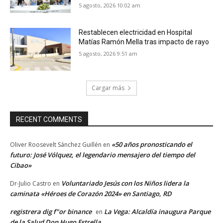
5 agosto, 2026 10:02 am
Restablecen electricidad en Hospital
Matías Ramón Mella tras impacto de rayo
5 agosto, 2026 9:51 am
Cargar más
RECENT COMMENTS
«50 años pronosticando el
Oliver Roosevelt Sánchez Guillén
en
futuro: José Vólquez, el legendario mensajero del tiempo del
Cibao»
Voluntariado Jesús con los Niños lidera la
Dr-Julio Castro
en
caminata «Héroes de Corazón 2024» en Santiago, RD
registrera dig f"or binance
La Vega: Alcaldía inaugura Parque
en
de la Salud Don Hugo Estrella