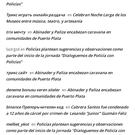
Policías”
Трикс играть онлайн раздача
Celebran Noche Larga de los
en
Museos entre música, teatro, y artesanía
trix мечту
Abinader y Paliza encabezan caravana en
en
comunidades de Puerto Plata
Policías plantean sugerencias y observaciones como
Sazrgzd
en
parte del inicio de la jornada “Dialoguemos de Policía con
Policías”
трикс сайт
Abinader y Paliza encabezan caravana en
en
comunidades de Puerto Plata
deneme bonusu veren siteler
Abinader y Paliza encabezan
en
caravana en comunidades de Puerto Plata
binance Препоръчителен код
Cabrera Santos fue condenado
en
a 12 años de cárcel por crimen de Lesando “Junior” Guzmán Feliz
melbet_ykot
Policías plantean sugerencias y observaciones
en
como parte del inicio de la jornada “Dialoguemos de Policía con