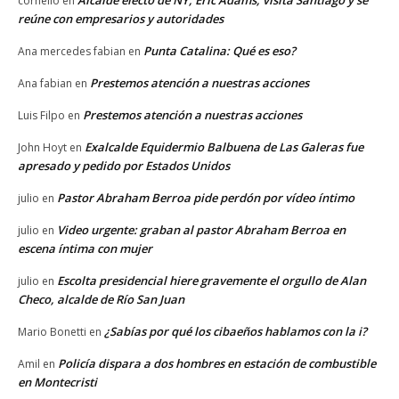
cornelio
en
reúne con empresarios y autoridades
Punta Catalina: Qué es eso?
Ana mercedes fabian
en
Prestemos atención a nuestras acciones
Ana fabian
en
Prestemos atención a nuestras acciones
Luis Filpo
en
Exalcalde Equidermio Balbuena de Las Galeras fue
John Hoyt
en
apresado y pedido por Estados Unidos
Pastor Abraham Berroa pide perdón por vídeo íntimo
julio
en
Video urgente: graban al pastor Abraham Berroa en
julio
en
escena íntima con mujer
Escolta presidencial hiere gravemente el orgullo de Alan
julio
en
Checo, alcalde de Río San Juan
¿Sabías por qué los cibaeños hablamos con la i?
Mario Bonetti
en
Policía dispara a dos hombres en estación de combustible
Amil
en
en Montecristi