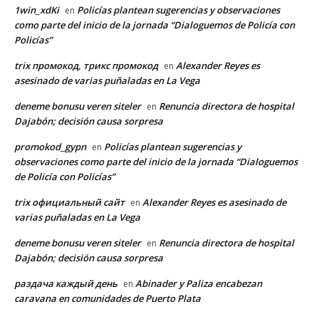
1win_xdKi
Policías plantean sugerencias y observaciones
en
como parte del inicio de la jornada “Dialoguemos de Policía con
Policías”
trix промокод, трикс промокод
Alexander Reyes es
en
asesinado de varias puñaladas en La Vega
deneme bonusu veren siteler
Renuncia directora de hospital
en
Dajabón; decisión causa sorpresa
promokod_gypn
Policías plantean sugerencias y
en
observaciones como parte del inicio de la jornada “Dialoguemos
de Policía con Policías”
trix официальный сайт
Alexander Reyes es asesinado de
en
varias puñaladas en La Vega
deneme bonusu veren siteler
Renuncia directora de hospital
en
Dajabón; decisión causa sorpresa
раздача каждый день
Abinader y Paliza encabezan
en
caravana en comunidades de Puerto Plata