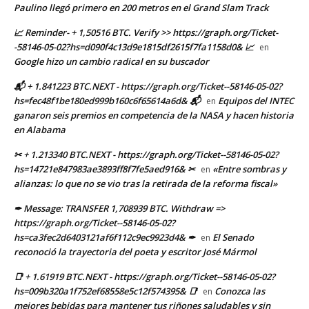
Paulino llegó primero en 200 metros en el Grand Slam Track
📈 Reminder- + 1,50516 BTC. Verify >> https://graph.org/Ticket-
-58146-05-02?hs=d090f4c13d9e1815df2615f7fa1158d0& 📈
en
Google hizo un cambio radical en su buscador
📬 + 1.841223 BTC.NEXT - https://graph.org/Ticket--58146-05-02?
hs=fec48f1be180ed999b160c6f65614a6d& 📬
Equipos del INTEC
en
ganaron seis premios en competencia de la NASA y hacen historia
en Alabama
✂ + 1.213340 BTC.NEXT - https://graph.org/Ticket--58146-05-02?
hs=14721e847983ae3893ff8f7fe5aed916& ✂
«Entre sombras y
en
alianzas: lo que no se vio tras la retirada de la reforma fiscal»
✒ Message: TRANSFER 1,708939 BTC. Withdraw =>
https://graph.org/Ticket--58146-05-02?
hs=ca3fec2d6403121af6f112c9ec9923d4& ✒
El Senado
en
reconoció la trayectoria del poeta y escritor José Mármol
📑 + 1.61919 BTC.NEXT - https://graph.org/Ticket--58146-05-02?
hs=009b320a1f752ef68558e5c12f574395& 📑
Conozca las
en
mejores bebidas para mantener tus riñones saludables y sin