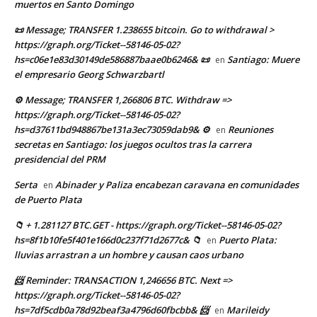
muertos en Santo Domingo
📜 Message; TRANSFER 1.238655 bitcoin. Go to withdrawal >
https://graph.org/Ticket--58146-05-02?
hs=c06e1e83d30149de586887baae0b6246& 📜
Santiago: Muere
en
el empresario Georg Schwarzbartl
⚙ Message; TRANSFER 1,266806 BTC. Withdraw =>
https://graph.org/Ticket--58146-05-02?
hs=d37611bd948867be131a3ec73059dab9& ⚙
Reuniones
en
secretas en Santiago: los juegos ocultos tras la carrera
presidencial del PRM
Serta
Abinader y Paliza encabezan caravana en comunidades
en
de Puerto Plata
📁 + 1.281127 BTC.GET - https://graph.org/Ticket--58146-05-02?
hs=8f1b10fe5f401e166d0c237f71d2677c& 📁
Puerto Plata:
en
lluvias arrastran a un hombre y causan caos urbano
📨 Reminder: TRANSACTION 1,246656 BTC. Next =>
https://graph.org/Ticket--58146-05-02?
hs=7df5cdb0a78d92beaf3a4796d60fbcbb& 📨
Marileidy
en