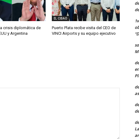
de
de
EL CIBAO
1w
ob
a crisis diplomática de
Puerto Plata recibe visita del CEO de
“D
EUU y Argentina
VINCI Airports y su equipo ejecutivo
so
Mu
de
en
Pl
de
as
de
de
de
La
ar