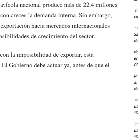
a avícola nacional produce más de 22.4 millones
Is
a con creces la demanda interna. Sin embargo,
co
a exportación hacia mercados internacionales
Je
Sa
sibilidades de crecimiento del sector.
de
de
con la imposibilidad de exportar, está
en
 El Gobierno debe actuar ya, antes de que el
Pl
Je
am
de
Ja
ob
“D
Dn
ob
“D