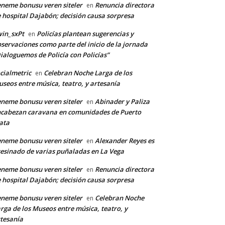
neme bonusu veren siteler
Renuncia directora
en
 hospital Dajabón; decisión causa sorpresa
in_sxPt
Policías plantean sugerencias y
en
servaciones como parte del inicio de la jornada
ialoguemos de Policía con Policías”
cialmetric
Celebran Noche Larga de los
en
seos entre música, teatro, y artesanía
neme bonusu veren siteler
Abinader y Paliza
en
cabezan caravana en comunidades de Puerto
ata
neme bonusu veren siteler
Alexander Reyes es
en
esinado de varias puñaladas en La Vega
neme bonusu veren siteler
Renuncia directora
en
 hospital Dajabón; decisión causa sorpresa
neme bonusu veren siteler
Celebran Noche
en
rga de los Museos entre música, teatro, y
tesanía