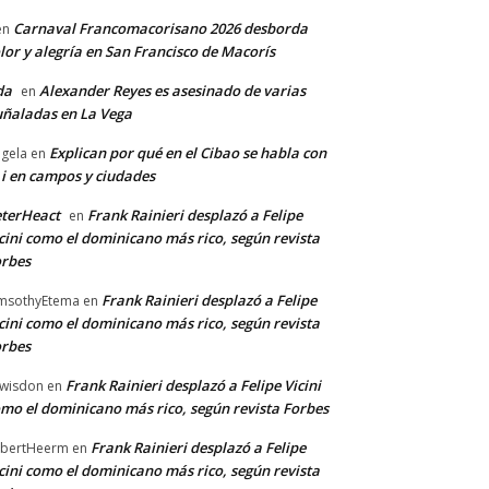
Carnaval Francomacorisano 2026 desborda
en
lor y alegría en San Francisco de Macorís
da
Alexander Reyes es asesinado de varias
en
ñaladas en La Vega
Explican por qué en el Cibao se habla con
gela
en
 i en campos y ciudades
terHeact
Frank Rainieri desplazó a Felipe
en
cini como el dominicano más rico, según revista
rbes
Frank Rainieri desplazó a Felipe
msothyEtema
en
cini como el dominicano más rico, según revista
rbes
Frank Rainieri desplazó a Felipe Vicini
wisdon
en
mo el dominicano más rico, según revista Forbes
Frank Rainieri desplazó a Felipe
bertHeerm
en
cini como el dominicano más rico, según revista