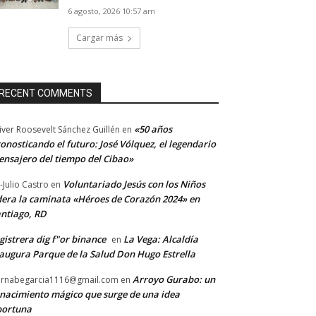
6 agosto, 2026 10:57 am
Cargar más
RECENT COMMENTS
«50 años
iver Roosevelt Sánchez Guillén
en
onosticando el futuro: José Vólquez, el legendario
nsajero del tiempo del Cibao»
Voluntariado Jesús con los Niños
-Julio Castro
en
dera la caminata «Héroes de Corazón 2024» en
ntiago, RD
gistrera dig f"or binance
La Vega: Alcaldía
en
augura Parque de la Salud Don Hugo Estrella
Arroyo Gurabo: un
rnabegarcia1116@gmail.com
en
nacimiento mágico que surge de una idea
portuna