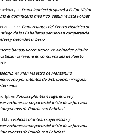
Frank Rainieri desplazó a Felipe Vicini
maeldiary
en
mo el dominicano más rico, según revista Forbes
Comerciantes del Centro Histórico de
an valjean
en
ntiago de los Caballeros denuncian competencia
sleal y desorden urbano
neme bonusu veren siteler
Abinader y Paliza
en
cabezan caravana en comunidades de Puerto
ata
sseoffiz
Plan Maestro de Manzanillo
en
enazado por intentos de distribución irregular
 terrenos
Policías plantean sugerencias y
riorlpk
en
servaciones como parte del inicio de la jornada
ialoguemos de Policía con Policías”
Policías plantean sugerencias y
rtikl
en
servaciones como parte del inicio de la jornada
ialoguemos de Policía con Policías”