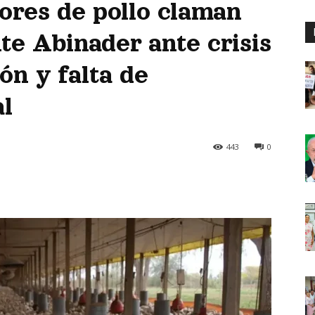
res de pollo claman
nte Abinader ante crisis
ón y falta de
al
443
0