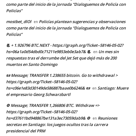
como parte del inicio de la jornada “Dialoguemos de Policía con
Policías”
mostbet_dlOl
Policías plantean sugerencias y observaciones
en
como parte del inicio de la jornada “Dialoguemos de Policía con
Policías”
📃 + 1.926796 BTC.NEXT - https://graph.org/Ticket--58146-05-02?
hs=06a1a0d54dbd0c71211e9853eb0e3ab7& 📃
Un mes sin
en
respuestas tras el derrumbe del Jet Set que dejó más de 200
muertos en Santo Domingo
📜 Message; TRANSFER 1.238655 bitcoin. Go to withdrawal >
https://graph.org/Ticket--58146-05-02?
hs=c06e1e83d30149de586887baae0b6246& 📜
Santiago: Muere
en
el empresario Georg Schwarzbartl
⚙ Message; TRANSFER 1,266806 BTC. Withdraw =>
https://graph.org/Ticket--58146-05-02?
hs=d37611bd948867be131a3ec73059dab9& ⚙
Reuniones
en
secretas en Santiago: los juegos ocultos tras la carrera
presidencial del PRM