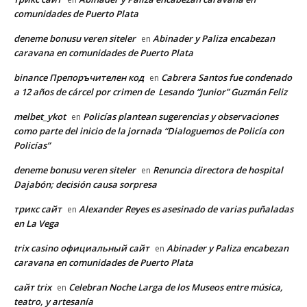
comunidades de Puerto Plata
deneme bonusu veren siteler
Abinader y Paliza encabezan
en
caravana en comunidades de Puerto Plata
binance Препоръчителен код
Cabrera Santos fue condenado
en
a 12 años de cárcel por crimen de Lesando “Junior” Guzmán Feliz
melbet_ykot
Policías plantean sugerencias y observaciones
en
como parte del inicio de la jornada “Dialoguemos de Policía con
Policías”
deneme bonusu veren siteler
Renuncia directora de hospital
en
Dajabón; decisión causa sorpresa
трикс сайт
Alexander Reyes es asesinado de varias puñaladas
en
en La Vega
trix casino официальный сайт
Abinader y Paliza encabezan
en
caravana en comunidades de Puerto Plata
сайт trix
Celebran Noche Larga de los Museos entre música,
en
teatro, y artesanía