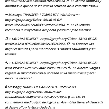
hs=14721e847983ae3893ff8f7fe5aed916& ✂
«Entre sombras y
en
alianzas: lo que no se vio tras la retirada de la reforma fiscal»
✒ Message: TRANSFER 1,708939 BTC. Withdraw =>
https://graph.org/Ticket--58146-05-02?
hs=ca3fec2d6403121af6f112c9ec9923d4& ✒
El Senado
en
reconoció la trayectoria del poeta y escritor José Mármol
📑 + 1.61919 BTC.NEXT - https://graph.org/Ticket--58146-05-02?
hs=009b320a1f752ef68558e5c12f574395& 📑
Conozca las
en
mejores bebidas para mantener tus riñones saludables y sin
toxinas
🔨 + 1.37692 BTC.NEXT - https://graph.org/Ticket--58146-05-02?
hs=b38c48bf362d93e66df4e3e80b618027& 🔨
Alberto Vargas
en
regresa al micrófono con el corazón en la mano tras superar
derrame cerebral
🔒 Message; TRANSFER 1,476229 BTC. Receive =>>
https://graph.org/Ticket--58146-05-02?
hs=ad42e0e1c44480e12da2582456c6cf95& 🔒
ADEPE
en
conmemora medio siglo de logros en Asamblea General dedicada
al desarrollo y la ética ciudadana