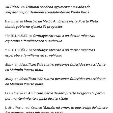
SILTRIAN
Tribunal condena agrimensor a 4 años de
en
suspensión por deslindes fraudulentos en Punta Rucia
Ministro de Medio Ambiente visita Puerto Plata
Mariposa
en
donde gobierno ejecuta 31 proyectos
Santiago: Atracan a un doctor mientras
YENSELL NÚÑEZ
en
esperaba a familiares en su vehículo
Santiago: Atracan a un doctor mientras
YENSELL NÚÑEZ
en
esperaba a familiares en su vehículo
Milly
Identifican 3 de cuatro personas fallecidas en accidente
en
en Maimón Puerto plata
Milly
Identifican 3 de cuatro personas fallecidas en accidente
en
en Maimón Puerto plata
Anuncian cierre de aeropuerto Gregorio Luperón
Leslie Clarke
en
por mantenimiento a pista de aterrizaje
“Ramón mi amor, lo que te dije del dinero
Justino Portorreal Cruz
en
fue mentira, cuida mis hijos, te amo”