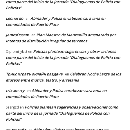
como parte del inicio de la jornada “Dialoguemos de Policía con
Policías”
Leonardo
Abinader y Paliza encabezan caravana en
en
comunidades de Puerto Plata
JamesOceam
Plan Maestro de Manzanillo amenazado por
en
intentos de distribución irregular de terrenos
Policías plantean sugerencias y observaciones
Diplomi_ybst
en
como parte del inicio de la jornada “Dialoguemos de Policía con
Policías”
Трикс играть онлайн раздача
Celebran Noche Larga de los
en
Museos entre música, teatro, y artesanía
trix мечту
Abinader y Paliza encabezan caravana en
en
comunidades de Puerto Plata
Policías plantean sugerencias y observaciones como
Sazrgzd
en
parte del inicio de la jornada “Dialoguemos de Policía con
Policías”
трикс сайт
Abinader y Paliza encabezan caravana en
en