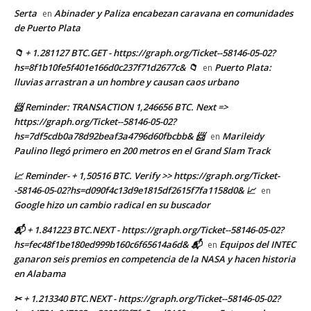
Serta
Abinader y Paliza encabezan caravana en comunidades
en
de Puerto Plata
📁 + 1.281127 BTC.GET - https://graph.org/Ticket--58146-05-02?
hs=8f1b10fe5f401e166d0c237f71d2677c& 📁
Puerto Plata:
en
lluvias arrastran a un hombre y causan caos urbano
📨 Reminder: TRANSACTION 1,246656 BTC. Next =>
https://graph.org/Ticket--58146-05-02?
hs=7df5cdb0a78d92beaf3a4796d60fbcbb& 📨
Marileidy
en
Paulino llegó primero en 200 metros en el Grand Slam Track
📈 Reminder- + 1,50516 BTC. Verify >> https://graph.org/Ticket-
-58146-05-02?hs=d090f4c13d9e1815df2615f7fa1158d0& 📈
en
Google hizo un cambio radical en su buscador
📬 + 1.841223 BTC.NEXT - https://graph.org/Ticket--58146-05-02?
hs=fec48f1be180ed999b160c6f65614a6d& 📬
Equipos del INTEC
en
ganaron seis premios en competencia de la NASA y hacen historia
en Alabama
✂ + 1.213340 BTC.NEXT - https://graph.org/Ticket--58146-05-02?