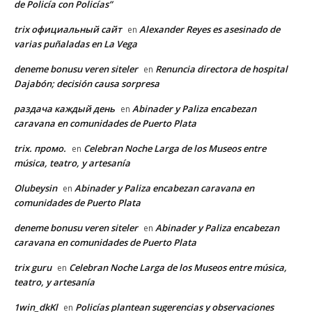
de Policía con Policías”
trix официальный сайт
Alexander Reyes es asesinado de
en
varias puñaladas en La Vega
deneme bonusu veren siteler
Renuncia directora de hospital
en
Dajabón; decisión causa sorpresa
раздача каждый день
Abinader y Paliza encabezan
en
caravana en comunidades de Puerto Plata
trix. промо.
Celebran Noche Larga de los Museos entre
en
música, teatro, y artesanía
Olubeysin
Abinader y Paliza encabezan caravana en
en
comunidades de Puerto Plata
deneme bonusu veren siteler
Abinader y Paliza encabezan
en
caravana en comunidades de Puerto Plata
trix guru
Celebran Noche Larga de los Museos entre música,
en
teatro, y artesanía
1win_dkKl
Policías plantean sugerencias y observaciones
en