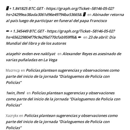
🖥 + 1.841825 BTC.GET - https://graph.org/Ticket--58146-05-02?
hs=24299ea38ada3061d96e49794ba53665& 🖥
Abinader retorna
en
al país luego de participar en funeral del papa Francisco
✏ + 1.345449 BTC.GET - https://graph.org/Ticket--58146-05-02?
hs=656229804f79c9e2f6d770cfab959ff6& ✏
23 de abril: Día
en
Mundial del libro y de los autores
ataşehir evden eve nakliyat
Alexander Reyes es asesinado de
en
varias puñaladas en La Vega
Policías plantean sugerencias y observaciones como
Mazrncp
en
parte del inicio de la jornada “Dialoguemos de Policía con
Policías”
1win_lhml
Policías plantean sugerencias y observaciones
en
como parte del inicio de la jornada “Dialoguemos de Policía con
Policías”
Policías plantean sugerencias y observaciones como
Xazrykx
en
parte del inicio de la jornada “Dialoguemos de Policía con
Policías”