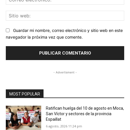
ele
Sit
we
Guardar mi nombre, correo electrónico y sitio web en este
navegador la próxima vez que comente.
- Advertisment -
MOST POPULAR
Ratifican huelga del 10 de agosto en Moca,
San Víctor y sectores de la provincia
Espaillat
6 agosto, 2026 11:24 pm