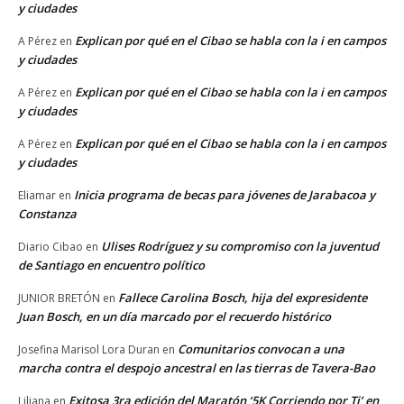
y ciudades
Explican por qué en el Cibao se habla con la i en campos
A Pérez
en
y ciudades
Explican por qué en el Cibao se habla con la i en campos
A Pérez
en
y ciudades
Explican por qué en el Cibao se habla con la i en campos
A Pérez
en
y ciudades
Inicia programa de becas para jóvenes de Jarabacoa y
Eliamar
en
Constanza
Ulises Rodríguez y su compromiso con la juventud
Diario Cibao
en
de Santiago en encuentro político
Fallece Carolina Bosch, hija del expresidente
JUNIOR BRETÓN
en
Juan Bosch, en un día marcado por el recuerdo histórico
Comunitarios convocan a una
Josefina Marisol Lora Duran
en
marcha contra el despojo ancestral en las tierras de Tavera-Bao
Exitosa 3ra edición del Maratón ‘5K Corriendo por Ti’ en
Liliana
en