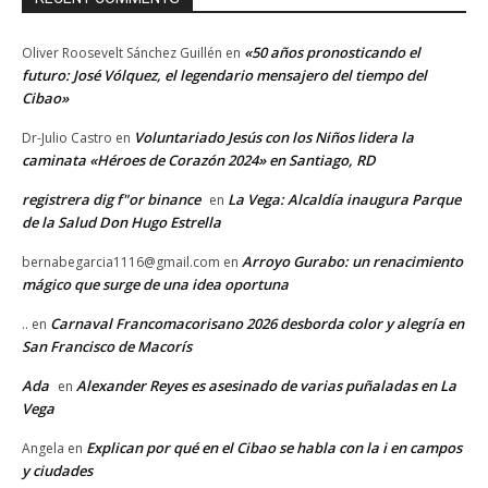
«50 años pronosticando el
Oliver Roosevelt Sánchez Guillén
en
futuro: José Vólquez, el legendario mensajero del tiempo del
Cibao»
Voluntariado Jesús con los Niños lidera la
Dr-Julio Castro
en
caminata «Héroes de Corazón 2024» en Santiago, RD
registrera dig f"or binance
La Vega: Alcaldía inaugura Parque
en
de la Salud Don Hugo Estrella
Arroyo Gurabo: un renacimiento
bernabegarcia1116@gmail.com
en
mágico que surge de una idea oportuna
Carnaval Francomacorisano 2026 desborda color y alegría en
..
en
San Francisco de Macorís
Ada
Alexander Reyes es asesinado de varias puñaladas en La
en
Vega
Explican por qué en el Cibao se habla con la i en campos
Angela
en
y ciudades