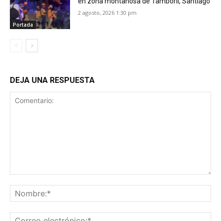
en zona montañosa de Tamboril, Santiago
2 agosto, 2026 1:30 pm
Portada
DEJA UNA RESPUESTA
Comentario:
No
Co