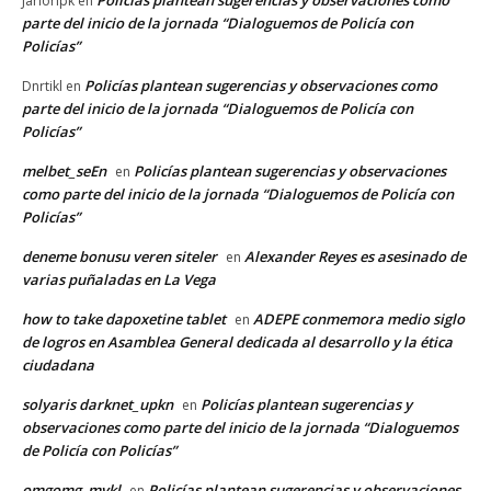
Policías plantean sugerencias y observaciones como
Jariorlpk
en
parte del inicio de la jornada “Dialoguemos de Policía con
Policías”
Policías plantean sugerencias y observaciones como
Dnrtikl
en
parte del inicio de la jornada “Dialoguemos de Policía con
Policías”
melbet_seEn
Policías plantean sugerencias y observaciones
en
como parte del inicio de la jornada “Dialoguemos de Policía con
Policías”
deneme bonusu veren siteler
Alexander Reyes es asesinado de
en
varias puñaladas en La Vega
how to take dapoxetine tablet
ADEPE conmemora medio siglo
en
de logros en Asamblea General dedicada al desarrollo y la ética
ciudadana
solyaris darknet_upkn
Policías plantean sugerencias y
en
observaciones como parte del inicio de la jornada “Dialoguemos
de Policía con Policías”
omgomg_mykl
Policías plantean sugerencias y observaciones
en