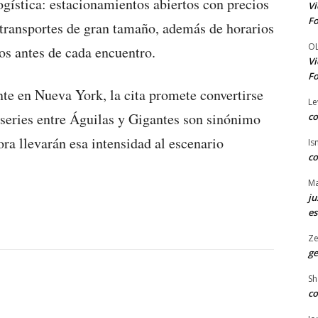
logística: estacionamientos abiertos con precios
Vi
Fo
 transportes de gran tamaño, además de horarios
O
os antes de cada encuentro.
Vi
Fo
te en Nueva York, la cita promete convertirse
Le
s series entre Águilas y Gigantes son sinónimo
co
ora llevarán esa intensidad al escenario
Is
co
Ma
ju
es
Ze
ge
Sh
co