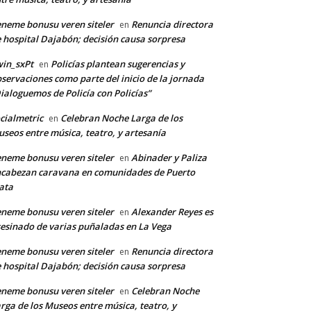
neme bonusu veren siteler
Renuncia directora
en
*
 hospital Dajabón; decisión causa sorpresa
in_sxPt
Policías plantean sugerencias y
en
servaciones como parte del inicio de la jornada
co:*
ialoguemos de Policía con Policías”
cialmetric
Celebran Noche Larga de los
en
seos entre música, teatro, y artesanía
neme bonusu veren siteler
Abinader y Paliza
en
cabezan caravana en comunidades de Puerto
ata
neme bonusu veren siteler
Alexander Reyes es
en
esinado de varias puñaladas en La Vega
neme bonusu veren siteler
Renuncia directora
en
 hospital Dajabón; decisión causa sorpresa
neme bonusu veren siteler
Celebran Noche
en
rga de los Museos entre música, teatro, y