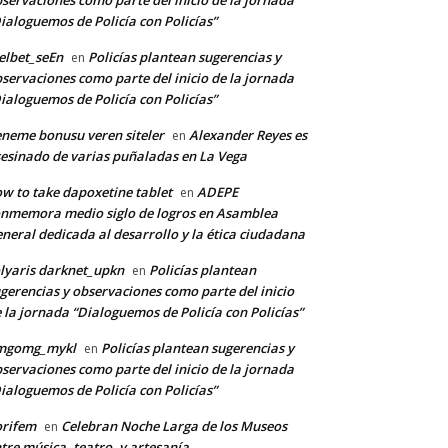
servaciones como parte del inicio de la jornada
ialoguemos de Policía con Policías”
lbet_seEn
Policías plantean sugerencias y
en
servaciones como parte del inicio de la jornada
ialoguemos de Policía con Policías”
neme bonusu veren siteler
Alexander Reyes es
en
esinado de varias puñaladas en La Vega
w to take dapoxetine tablet
ADEPE
en
nmemora medio siglo de logros en Asamblea
neral dedicada al desarrollo y la ética ciudadana
lyaris darknet_upkn
Policías plantean
en
gerencias y observaciones como parte del inicio
 la jornada “Dialoguemos de Policía con Policías”
mgomg_mykl
Policías plantean sugerencias y
en
servaciones como parte del inicio de la jornada
ialoguemos de Policía con Policías”
orifem
Celebran Noche Larga de los Museos
en
tre música, teatro, y artesanía