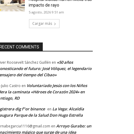
impacto de rayo
5 agosto, 2026 9:51 am
Cargar más
RECENT COMMENTS
«50 años
iver Roosevelt Sánchez Guillén
en
onosticando el futuro: José Vólquez, el legendario
nsajero del tiempo del Cibao»
Voluntariado Jesús con los Niños
-Julio Castro
en
dera la caminata «Héroes de Corazón 2024» en
ntiago, RD
gistrera dig f"or binance
La Vega: Alcaldía
en
augura Parque de la Salud Don Hugo Estrella
Arroyo Gurabo: un
rnabegarcia1116@gmail.com
en
nacimiento mágico que surge de una idea