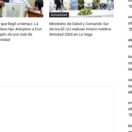
ob
“D
Actualidad
me
ob
que llegó a tiempo: La
Ministerio de Salud y Comando Sur
“D
ara Hijo Adoptivo a Don
de los EE.UU realizan misión médica
mplo de una vida de
Amistad 2026 en La Vega
de
gnidad
as
ho
co
Ge
so
su
de
o
ob
“D
b
en