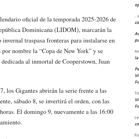
o
..
alendario oficial de la temporada 2025-2026 de
co
 República Dominicana (LIDOM), marcarán la
A
invernal traspasa fronteras para instalarse en
pu
rá por nombre la “Copa de New York” y se
An
la
a dedicada al inmortal de Cooperstown, Juan
Pe
Vi
Fo
7, los Gigantes abrirán la serie frente a las
Ti
Vi
ente, sábado 8, se invertirá el orden, con las
Fo
 horas. El domingo 9, nuevamente a las 16:00
Le
tamiento.
co
Fo