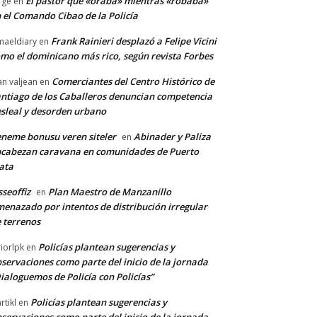
El pastor que «oraba» mientras «robaba»
rge
en
 el Comando Cibao de la Policía
Frank Rainieri desplazó a Felipe Vicini
maeldiary
en
mo el dominicano más rico, según revista Forbes
Comerciantes del Centro Histórico de
an valjean
en
ntiago de los Caballeros denuncian competencia
sleal y desorden urbano
neme bonusu veren siteler
Abinader y Paliza
en
cabezan caravana en comunidades de Puerto
ata
sseoffiz
Plan Maestro de Manzanillo
en
enazado por intentos de distribución irregular
 terrenos
Policías plantean sugerencias y
riorlpk
en
servaciones como parte del inicio de la jornada
ialoguemos de Policía con Policías”
Policías plantean sugerencias y
rtikl
en