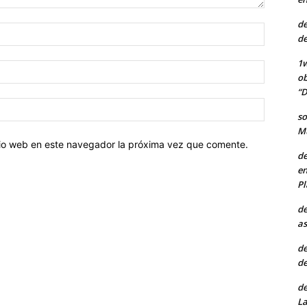
de
Nombre:
de
1w
Correo
ob
electróni
“D
Sitio
so
web:
Mu
itio web en este navegador la próxima vez que comente.
de
en
Pl
de
as
de
de
de
La