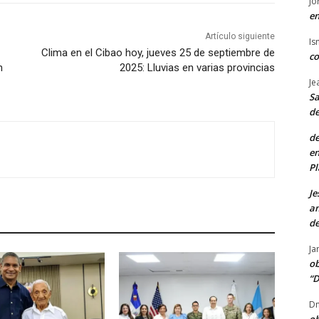
Jo
en
Artículo siguiente
Is
Clima en el Cibao hoy, jueves 25 de septiembre de
co
n
2025: Lluvias en varias provincias
Je
Sa
de
de
en
Pl
Je
am
de
Ja
ob
“D
Dn