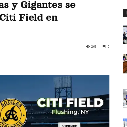
as y Gigantes se
Citi Field en
268
0