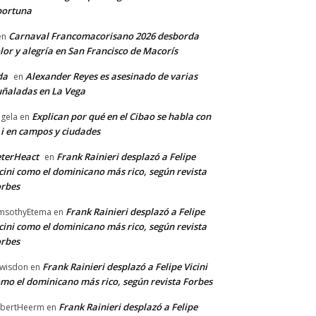
portuna
Carnaval Francomacorisano 2026 desborda
en
lor y alegría en San Francisco de Macorís
da
Alexander Reyes es asesinado de varias
en
ñaladas en La Vega
Explican por qué en el Cibao se habla con
gela
en
 i en campos y ciudades
terHeact
Frank Rainieri desplazó a Felipe
en
cini como el dominicano más rico, según revista
rbes
Frank Rainieri desplazó a Felipe
msothyEtema
en
cini como el dominicano más rico, según revista
rbes
Frank Rainieri desplazó a Felipe Vicini
wisdon
en
mo el dominicano más rico, según revista Forbes
Frank Rainieri desplazó a Felipe
bertHeerm
en