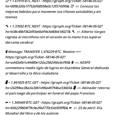
📑 + 1.61919 BTC.NEXT - https://graph.org/Ticket--58146-05-02?
hs=009b320a1f752ef68558e5c12f574395& 📑
Conozca las
en
mejores bebidas para mantener tus riñones saludables y sin
toxinas
🔨 + 1.37692 BTC.NEXT - https://graph.org/Ticket--58146-05-02?
hs=b38c48bf362d93e66df4e3e80b618027& 🔨
Alberto Vargas
en
regresa al micrófono con el corazón en la mano tras superar
derrame cerebral
🔒 Message; TRANSFER 1,476229 BTC. Receive =>>
https://graph.org/Ticket--58146-05-02?
hs=ad42e0e1c44480e12da2582456c6cf95& 🔒
ADEPE
en
conmemora medio siglo de logros en Asamblea General dedicada
al desarrollo y la ética ciudadana
🖥 + 1.841825 BTC.GET - https://graph.org/Ticket--58146-05-02?
hs=24299ea38ada3061d96e49794ba53665& 🖥
Abinader retorna
en
al país luego de participar en funeral del papa Francisco
✏ + 1.345449 BTC.GET - https://graph.org/Ticket--58146-05-02?
hs=656229804f79c9e2f6d770cfab959ff6& ✏
23 de abril: Día
en
Mundial del libro y de los autores