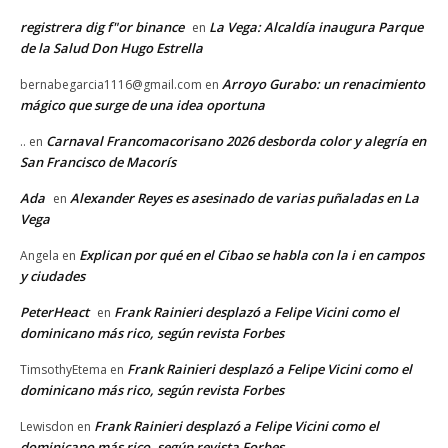
registrera dig f"or binance
La Vega: Alcaldía inaugura Parque
en
de la Salud Don Hugo Estrella
Arroyo Gurabo: un renacimiento
bernabegarcia1116@gmail.com
en
mágico que surge de una idea oportuna
Carnaval Francomacorisano 2026 desborda color y alegría en
..
en
San Francisco de Macorís
Ada
Alexander Reyes es asesinado de varias puñaladas en La
en
Vega
Explican por qué en el Cibao se habla con la i en campos
Angela
en
y ciudades
PeterHeact
Frank Rainieri desplazó a Felipe Vicini como el
en
dominicano más rico, según revista Forbes
Frank Rainieri desplazó a Felipe Vicini como el
TimsothyEtema
en
dominicano más rico, según revista Forbes
Frank Rainieri desplazó a Felipe Vicini como el
Lewisdon
en
dominicano más rico, según revista Forbes