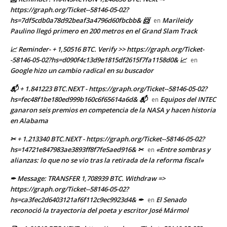
https://graph.org/Ticket--58146-05-02?
hs=7df5cdb0a78d92beaf3a4796d60fbcbb& 📨
Marileidy
en
Paulino llegó primero en 200 metros en el Grand Slam Track
📈 Reminder- + 1,50516 BTC. Verify >> https://graph.org/Ticket-
-58146-05-02?hs=d090f4c13d9e1815df2615f7fa1158d0& 📈
en
Google hizo un cambio radical en su buscador
📬 + 1.841223 BTC.NEXT - https://graph.org/Ticket--58146-05-02?
hs=fec48f1be180ed999b160c6f65614a6d& 📬
Equipos del INTEC
en
ganaron seis premios en competencia de la NASA y hacen historia
en Alabama
✂ + 1.213340 BTC.NEXT - https://graph.org/Ticket--58146-05-02?
hs=14721e847983ae3893ff8f7fe5aed916& ✂
«Entre sombras y
en
alianzas: lo que no se vio tras la retirada de la reforma fiscal»
✒ Message: TRANSFER 1,708939 BTC. Withdraw =>
https://graph.org/Ticket--58146-05-02?
hs=ca3fec2d6403121af6f112c9ec9923d4& ✒
El Senado
en
reconoció la trayectoria del poeta y escritor José Mármol