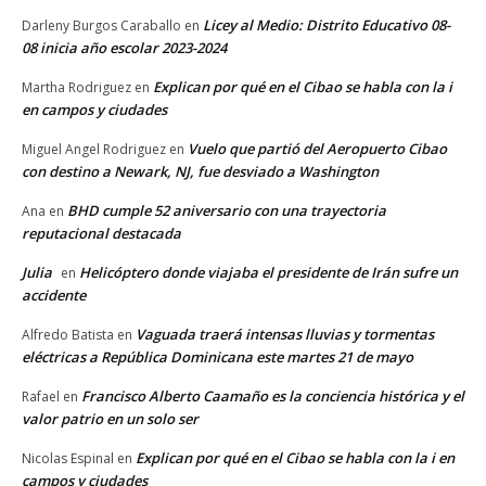
Licey al Medio: Distrito Educativo 08-
Darleny Burgos Caraballo
en
08 inicia año escolar 2023-2024
Explican por qué en el Cibao se habla con la i
Martha Rodriguez
en
en campos y ciudades
Vuelo que partió del Aeropuerto Cibao
Miguel Angel Rodriguez
en
con destino a Newark, NJ, fue desviado a Washington
BHD cumple 52 aniversario con una trayectoria
Ana
en
reputacional destacada
Julia
Helicóptero donde viajaba el presidente de Irán sufre un
en
accidente
Vaguada traerá intensas lluvias y tormentas
Alfredo Batista
en
eléctricas a República Dominicana este martes 21 de mayo
Francisco Alberto Caamaño es la conciencia histórica y el
Rafael
en
valor patrio en un solo ser
Explican por qué en el Cibao se habla con la i en
Nicolas Espinal
en
campos y ciudades