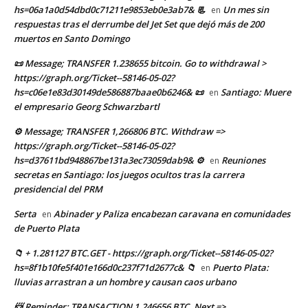
hs=06a1a0d54dbd0c71211e9853eb0e3ab7& 📃
Un mes sin
en
respuestas tras el derrumbe del Jet Set que dejó más de 200
muertos en Santo Domingo
📜 Message; TRANSFER 1.238655 bitcoin. Go to withdrawal >
https://graph.org/Ticket--58146-05-02?
hs=c06e1e83d30149de586887baae0b6246& 📜
Santiago: Muere
en
el empresario Georg Schwarzbartl
⚙ Message; TRANSFER 1,266806 BTC. Withdraw =>
https://graph.org/Ticket--58146-05-02?
hs=d37611bd948867be131a3ec73059dab9& ⚙
Reuniones
en
secretas en Santiago: los juegos ocultos tras la carrera
presidencial del PRM
Serta
Abinader y Paliza encabezan caravana en comunidades
en
de Puerto Plata
📁 + 1.281127 BTC.GET - https://graph.org/Ticket--58146-05-02?
hs=8f1b10fe5f401e166d0c237f71d2677c& 📁
Puerto Plata:
en
lluvias arrastran a un hombre y causan caos urbano
📨 Reminder: TRANSACTION 1,246656 BTC. Next =>