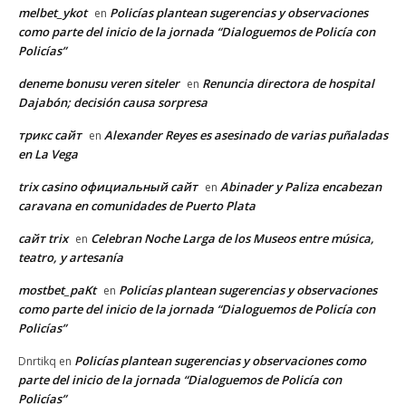
melbet_ykot
Policías plantean sugerencias y observaciones
en
como parte del inicio de la jornada “Dialoguemos de Policía con
Policías”
deneme bonusu veren siteler
Renuncia directora de hospital
en
Dajabón; decisión causa sorpresa
трикс сайт
Alexander Reyes es asesinado de varias puñaladas
en
en La Vega
trix casino официальный сайт
Abinader y Paliza encabezan
en
caravana en comunidades de Puerto Plata
сайт trix
Celebran Noche Larga de los Museos entre música,
en
teatro, y artesanía
mostbet_paKt
Policías plantean sugerencias y observaciones
en
como parte del inicio de la jornada “Dialoguemos de Policía con
Policías”
Policías plantean sugerencias y observaciones como
Dnrtikq
en
parte del inicio de la jornada “Dialoguemos de Policía con
Policías”