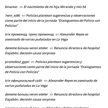
binance-
El nacimiento de mi hija Miranda y mis 54
en
1win_xdKi
Policías plantean sugerencias y observaciones
en
como parte del inicio de la jornada “Dialoguemos de Policía con
Policías”
trix промокод, трикс промокод
Alexander Reyes es
en
asesinado de varias puñaladas en La Vega
deneme bonusu veren siteler
Renuncia directora de hospital
en
Dajabón; decisión causa sorpresa
promokod_gypn
Policías plantean sugerencias y
en
observaciones como parte del inicio de la jornada “Dialoguemos
de Policía con Policías”
trix официальный сайт
Alexander Reyes es asesinado de
en
varias puñaladas en La Vega
deneme bonusu veren siteler
Renuncia directora de hospital
en
Dajabón; decisión causa sorpresa
раздача каждый день
Abinader y Paliza encabezan