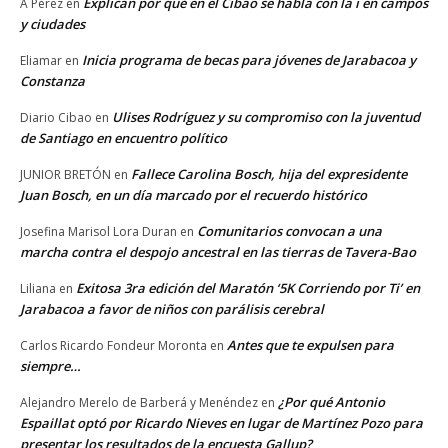
Explican por qué en el Cibao se habla con la i en campos
A Pérez
en
y ciudades
Inicia programa de becas para jóvenes de Jarabacoa y
Eliamar
en
Constanza
Ulises Rodríguez y su compromiso con la juventud
Diario Cibao
en
de Santiago en encuentro político
Fallece Carolina Bosch, hija del expresidente
JUNIOR BRETÓN
en
Juan Bosch, en un día marcado por el recuerdo histórico
Comunitarios convocan a una
Josefina Marisol Lora Duran
en
marcha contra el despojo ancestral en las tierras de Tavera-Bao
Exitosa 3ra edición del Maratón ‘5K Corriendo por Ti’ en
Liliana
en
Jarabacoa a favor de niños con parálisis cerebral
Antes que te expulsen para
Carlos Ricardo Fondeur Moronta
en
siempre…
¿Por qué Antonio
Alejandro Merelo de Barberá y Menéndez
en
Espaillat optó por Ricardo Nieves en lugar de Martínez Pozo para
presentar los resultados de la encuesta Gallup?