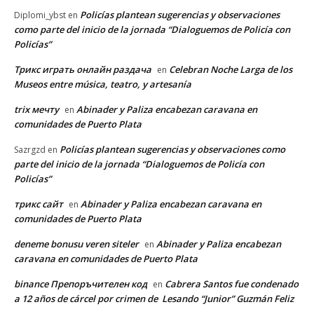
Policías plantean sugerencias y observaciones
Diplomi_ybst
en
como parte del inicio de la jornada “Dialoguemos de Policía con
Policías”
Трикс играть онлайн раздача
Celebran Noche Larga de los
en
Museos entre música, teatro, y artesanía
trix мечту
Abinader y Paliza encabezan caravana en
en
comunidades de Puerto Plata
Policías plantean sugerencias y observaciones como
Sazrgzd
en
parte del inicio de la jornada “Dialoguemos de Policía con
Policías”
трикс сайт
Abinader y Paliza encabezan caravana en
en
comunidades de Puerto Plata
deneme bonusu veren siteler
Abinader y Paliza encabezan
en
caravana en comunidades de Puerto Plata
binance Препоръчителен код
Cabrera Santos fue condenado
en
a 12 años de cárcel por crimen de Lesando “Junior” Guzmán Feliz