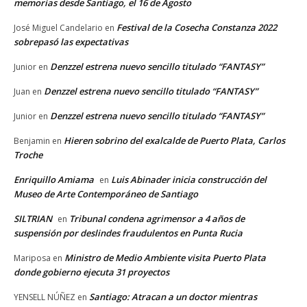
memorias desde Santiago, el 16 de Agosto
Festival de la Cosecha Constanza 2022
José Miguel Candelario
en
sobrepasó las expectativas
Denzzel estrena nuevo sencillo titulado “FANTASY”
Junior
en
Denzzel estrena nuevo sencillo titulado “FANTASY”
Juan
en
Denzzel estrena nuevo sencillo titulado “FANTASY”
Junior
en
Hieren sobrino del exalcalde de Puerto Plata, Carlos
Benjamin
en
Troche
Enriquillo Amiama
Luis Abinader inicia construcción del
en
Museo de Arte Contemporáneo de Santiago
SILTRIAN
Tribunal condena agrimensor a 4 años de
en
suspensión por deslindes fraudulentos en Punta Rucia
Ministro de Medio Ambiente visita Puerto Plata
Mariposa
en
donde gobierno ejecuta 31 proyectos
Santiago: Atracan a un doctor mientras
YENSELL NÚÑEZ
en