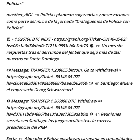
Policías”
mostbet_dlOl
Policías plantean sugerencias y observaciones
en
como parte del inicio de la jornada “Dialoguemos de Policía con
Policías”
📃 + 1.926796 BTC.NEXT - https://graph.org/Ticket--58146-05-02?
hs=06a1a0d54dbd0c71211e9853eb0e3ab7& 📃
Un mes sin
en
respuestas tras el derrumbe del Jet Set que dejó más de 200
muertos en Santo Domingo
📜 Message; TRANSFER 1.238655 bitcoin. Go to withdrawal >
https://graph.org/Ticket--58146-05-02?
hs=c06e1e83d30149de586887baae0b6246& 📜
Santiago: Muere
en
el empresario Georg Schwarzbartl
⚙ Message; TRANSFER 1,266806 BTC. Withdraw =>
https://graph.org/Ticket--58146-05-02?
hs=d37611bd948867be131a3ec73059dab9& ⚙
Reuniones
en
secretas en Santiago: los juegos ocultos tras la carrera
presidencial del PRM
Serta
Abinader y Paliza encabezan caravana en comunidades
en