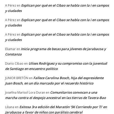
Explican por qué en el Cibao se habla con la i en campos
A Pérez
en
y ciudades
Explican por qué en el Cibao se habla con la i en campos
A Pérez
en
y ciudades
Explican por qué en el Cibao se habla con la i en campos
A Pérez
en
y ciudades
Inicia programa de becas para jóvenes de Jarabacoa y
Eliamar
en
Constanza
Ulises Rodríguez y su compromiso con la juventud
Diario Cibao
en
de Santiago en encuentro político
Fallece Carolina Bosch, hija del expresidente
JUNIOR BRETÓN
en
Juan Bosch, en un día marcado por el recuerdo histórico
Comunitarios convocan a una
Josefina Marisol Lora Duran
en
marcha contra el despojo ancestral en las tierras de Tavera-Bao
Exitosa 3ra edición del Maratón ‘5K Corriendo por Ti’ en
Liliana
en
Jarabacoa a favor de niños con parálisis cerebral