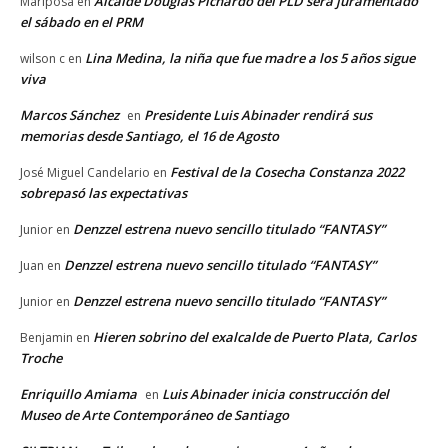
Alcalde Douglas Pichardo del PLD será juramentado
Mariposa
en
el sábado en el PRM
Lina Medina, la niña que fue madre a los 5 años sigue
wilson c
en
viva
Marcos Sánchez
Presidente Luis Abinader rendirá sus
en
memorias desde Santiago, el 16 de Agosto
Festival de la Cosecha Constanza 2022
José Miguel Candelario
en
sobrepasó las expectativas
Denzzel estrena nuevo sencillo titulado “FANTASY”
Junior
en
Denzzel estrena nuevo sencillo titulado “FANTASY”
Juan
en
Denzzel estrena nuevo sencillo titulado “FANTASY”
Junior
en
Hieren sobrino del exalcalde de Puerto Plata, Carlos
Benjamin
en
Troche
Enriquillo Amiama
Luis Abinader inicia construcción del
en
Museo de Arte Contemporáneo de Santiago