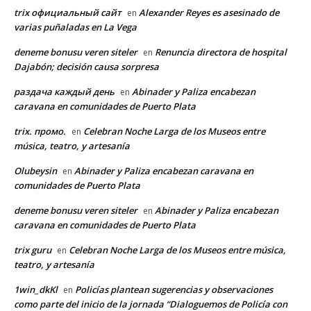
trix официальный сайт
Alexander Reyes es asesinado de
en
varias puñaladas en La Vega
deneme bonusu veren siteler
Renuncia directora de hospital
en
Dajabón; decisión causa sorpresa
раздача каждый день
Abinader y Paliza encabezan
en
caravana en comunidades de Puerto Plata
trix. промо.
Celebran Noche Larga de los Museos entre
en
música, teatro, y artesanía
Olubeysin
Abinader y Paliza encabezan caravana en
en
comunidades de Puerto Plata
deneme bonusu veren siteler
Abinader y Paliza encabezan
en
caravana en comunidades de Puerto Plata
trix guru
Celebran Noche Larga de los Museos entre música,
en
teatro, y artesanía
1win_dkKl
Policías plantean sugerencias y observaciones
en
como parte del inicio de la jornada “Dialoguemos de Policía con