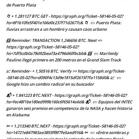
de Puerto Plata
📁 + 1.281127 BTC.GET - https://graph.org/Ticket--58146-05-02?
hs=8f1b10fe5f401e166d0c237f71d2677c& 📁
Puerto Plata:
en
lluvias arrastran a un hombre y causan caos urbano
📨 Reminder: TRANSACTION 1,246656 BTC. Next =>
https://graph.org/Ticket--58146-05-02?
hs=7df5cdb0a78d92beaf3a4796d60fbcbb& 📨
Marileidy
en
Paulino llegó primero en 200 metros en el Grand Slam Track
📈 Reminder- + 1,50516 BTC. Verify >> https://graph.org/Ticket-
-58146-05-02?hs=d090f4c13d9e1815df2615f7fa1158d0& 📈
en
Google hizo un cambio radical en su buscador
📬 + 1.841223 BTC.NEXT - https://graph.org/Ticket--58146-05-02?
hs=fec48f1be180ed999b160c6f65614a6d& 📬
Equipos del INTEC
en
ganaron seis premios en competencia de la NASA y hacen historia
en Alabama
✂ + 1.213340 BTC.NEXT - https://graph.org/Ticket--58146-05-02?
hs=14721e847983ae3893ff8f7fe5aed916& ✂
«Entre sombras y
en