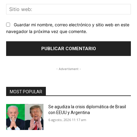
Sit
we
Guardar mi nombre, correo electrónico y sitio web en este
navegador la próxima vez que comente.
- Advertisment -
MOST POPULAR
Se agudiza la crisis diplomática de Brasil
con EEUU y Argentina
6 agosto, 2026 11:17 am