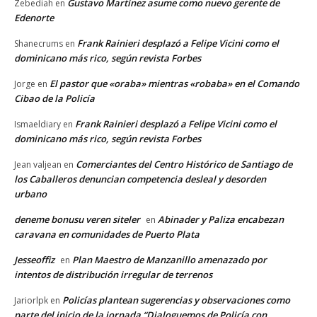
Gustavo Martínez asume como nuevo gerente de
Zebediah
en
Edenorte
Frank Rainieri desplazó a Felipe Vicini como el
Shanecrums
en
dominicano más rico, según revista Forbes
El pastor que «oraba» mientras «robaba» en el Comando
Jorge
en
Cibao de la Policía
Frank Rainieri desplazó a Felipe Vicini como el
Ismaeldiary
en
dominicano más rico, según revista Forbes
Comerciantes del Centro Histórico de Santiago de
Jean valjean
en
los Caballeros denuncian competencia desleal y desorden
urbano
deneme bonusu veren siteler
Abinader y Paliza encabezan
en
caravana en comunidades de Puerto Plata
Jesseoffiz
Plan Maestro de Manzanillo amenazado por
en
intentos de distribución irregular de terrenos
Policías plantean sugerencias y observaciones como
Jariorlpk
en
parte del inicio de la jornada “Dialoguemos de Policía con