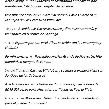
AntonShony
Plan Maestro de Manzanillo amenazado por
en
intentos de distribución irregular de terrenos
free binance account
Matan al coronel Carlos Marte en el
en
«Callejón de Los Perros» en Villa Faro
Avenida Las Carreras reabre y dinamiza economía y
Henry
en
transporte en el centro de Santiago
Explican por qué en el Cibao se habla con la i en campos y
Ken
en
ciudades
Fermin sanchez
Haciendo América Grande de Nuevo: Un hito
en
mundial en tiempos de cambio
Carmen Villalobos y su amor a primera vista con
Donald Trump
en
Santiago de los Caballeros
Ana Iris Pereyra
El Gobierno dominicano aprueba bono de
en
RD$5,000 pesos para afectados por lluvias en Puerto Plata
¡Bonos navideños: Una bendición o una maldición
Ana fabian
en
para el pueblo dominicano!