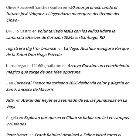
«50 años pronosticando el
Oliver Roosevelt Sánchez Guillén
en
futuro: José Vólquez, el legendario mensajero del tiempo del
Cibao»
Voluntariado Jesús con los Niños lidera la
Dr-Julio Castro
en
caminata «Héroes de Corazón 2024» en Santiago, RD
registrera dig f"or binance
La Vega: Alcaldía inaugura Parque
en
de la Salud Don Hugo Estrella
Arroyo Gurabo: un renacimiento
bernabegarcia1116@gmail.com
en
mágico que surge de una idea oportuna
Carnaval Francomacorisano 2026 desborda color y alegría en
..
en
San Francisco de Macorís
Ada
Alexander Reyes es asesinado de varias puñaladas en La
en
Vega
Explican por qué en el Cibao se habla con la i en campos
Angela
en
y ciudades
PeterHeact
Frank Rainieri desplazó a Felipe Vicini como el
en