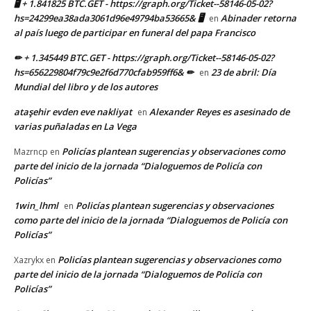
🖥 + 1.841825 BTC.GET - https://graph.org/Ticket--58146-05-02?
hs=24299ea38ada3061d96e49794ba53665& 🖥
Abinader retorna
en
al país luego de participar en funeral del papa Francisco
✏ + 1.345449 BTC.GET - https://graph.org/Ticket--58146-05-02?
hs=656229804f79c9e2f6d770cfab959ff6& ✏
23 de abril: Día
en
Mundial del libro y de los autores
ataşehir evden eve nakliyat
Alexander Reyes es asesinado de
en
varias puñaladas en La Vega
Policías plantean sugerencias y observaciones como
Mazrncp
en
parte del inicio de la jornada “Dialoguemos de Policía con
Policías”
1win_lhml
Policías plantean sugerencias y observaciones
en
como parte del inicio de la jornada “Dialoguemos de Policía con
Policías”
Policías plantean sugerencias y observaciones como
Xazrykx
en
parte del inicio de la jornada “Dialoguemos de Policía con
Policías”