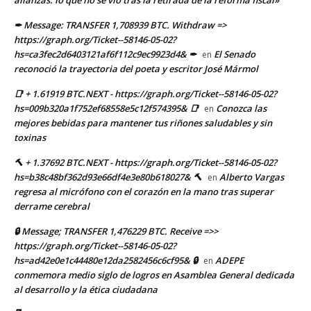
alianzas: lo que no se vio tras la retirada de la reforma fiscal»
✒ Message: TRANSFER 1,708939 BTC. Withdraw =>
https://graph.org/Ticket--58146-05-02?
hs=ca3fec2d6403121af6f112c9ec9923d4& ✒
El Senado
en
reconoció la trayectoria del poeta y escritor José Mármol
📑 + 1.61919 BTC.NEXT - https://graph.org/Ticket--58146-05-02?
hs=009b320a1f752ef68558e5c12f574395& 📑
Conozca las
en
mejores bebidas para mantener tus riñones saludables y sin
toxinas
🔨 + 1.37692 BTC.NEXT - https://graph.org/Ticket--58146-05-02?
hs=b38c48bf362d93e66df4e3e80b618027& 🔨
Alberto Vargas
en
regresa al micrófono con el corazón en la mano tras superar
derrame cerebral
🔒 Message; TRANSFER 1,476229 BTC. Receive =>>
https://graph.org/Ticket--58146-05-02?
hs=ad42e0e1c44480e12da2582456c6cf95& 🔒
ADEPE
en
conmemora medio siglo de logros en Asamblea General dedicada
al desarrollo y la ética ciudadana