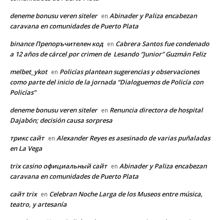
deneme bonusu veren siteler
Abinader y Paliza encabezan
en
caravana en comunidades de Puerto Plata
binance Препоръчителен код
Cabrera Santos fue condenado
en
a 12 años de cárcel por crimen de Lesando “Junior” Guzmán Feliz
melbet_ykot
Policías plantean sugerencias y observaciones
en
como parte del inicio de la jornada “Dialoguemos de Policía con
Policías”
deneme bonusu veren siteler
Renuncia directora de hospital
en
Dajabón; decisión causa sorpresa
трикс сайт
Alexander Reyes es asesinado de varias puñaladas
en
en La Vega
trix casino официальный сайт
Abinader y Paliza encabezan
en
caravana en comunidades de Puerto Plata
сайт trix
Celebran Noche Larga de los Museos entre música,
en
teatro, y artesanía