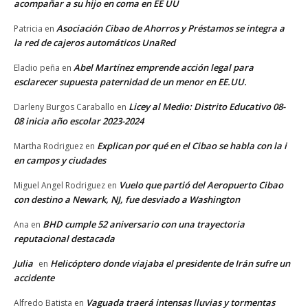
acompañar a su hijo en coma en EE UU
Asociación Cibao de Ahorros y Préstamos se integra a
Patricia
en
la red de cajeros automáticos UnaRed
Abel Martínez emprende acción legal para
Eladio peña
en
esclarecer supuesta paternidad de un menor en EE.UU.
Licey al Medio: Distrito Educativo 08-
Darleny Burgos Caraballo
en
08 inicia año escolar 2023-2024
Explican por qué en el Cibao se habla con la i
Martha Rodriguez
en
en campos y ciudades
Vuelo que partió del Aeropuerto Cibao
Miguel Angel Rodriguez
en
con destino a Newark, NJ, fue desviado a Washington
BHD cumple 52 aniversario con una trayectoria
Ana
en
reputacional destacada
Julia
Helicóptero donde viajaba el presidente de Irán sufre un
en
accidente
Vaguada traerá intensas lluvias y tormentas
Alfredo Batista
en