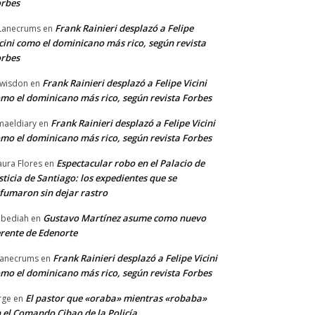
rbes
Frank Rainieri desplazó a Felipe
Lanecrums
en
cini como el dominicano más rico, según revista
rbes
Frank Rainieri desplazó a Felipe Vicini
wisdon
en
mo el dominicano más rico, según revista Forbes
Frank Rainieri desplazó a Felipe Vicini
maeldiary
en
mo el dominicano más rico, según revista Forbes
Espectacular robo en el Palacio de
ura Flores
en
sticia de Santiago: los expedientes que se
fumaron sin dejar rastro
Gustavo Martínez asume como nuevo
bediah
en
rente de Edenorte
Frank Rainieri desplazó a Felipe Vicini
anecrums
en
mo el dominicano más rico, según revista Forbes
El pastor que «oraba» mientras «robaba»
rge
en
 el Comando Cibao de la Policía