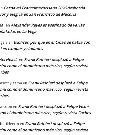
Carnaval Francomacorisano 2026 desborda
en
lor y alegría en San Francisco de Macorís
da
Alexander Reyes es asesinado de varias
en
ñaladas en La Vega
Explican por qué en el Cibao se habla con
gela
en
 i en campos y ciudades
terHeact
Frank Rainieri desplazó a Felipe
en
cini como el dominicano más rico, según revista
rbes
Frank Rainieri desplazó a Felipe
msothyEtema
en
cini como el dominicano más rico, según revista
rbes
Frank Rainieri desplazó a Felipe Vicini
wisdon
en
mo el dominicano más rico, según revista Forbes
Frank Rainieri desplazó a Felipe
bertHeerm
en
cini como el dominicano más rico, según revista