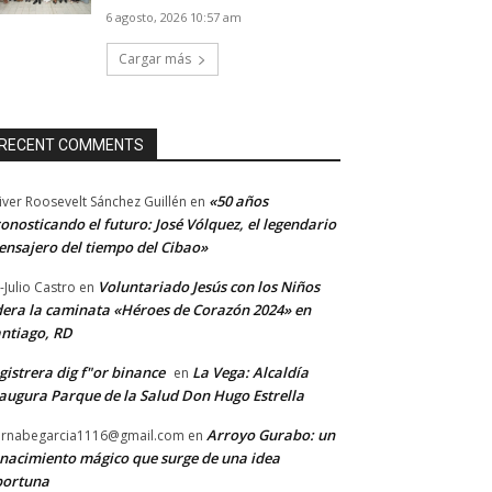
6 agosto, 2026 10:57 am
Cargar más
RECENT COMMENTS
«50 años
iver Roosevelt Sánchez Guillén
en
onosticando el futuro: José Vólquez, el legendario
nsajero del tiempo del Cibao»
Voluntariado Jesús con los Niños
-Julio Castro
en
dera la caminata «Héroes de Corazón 2024» en
ntiago, RD
gistrera dig f"or binance
La Vega: Alcaldía
en
augura Parque de la Salud Don Hugo Estrella
Arroyo Gurabo: un
rnabegarcia1116@gmail.com
en
nacimiento mágico que surge de una idea
portuna