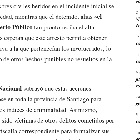
Fo
 tres civiles heridos en el incidente inicial se
O
«el
edad, mientras que el detenido, alias
Vi
erio Público
Fo
tan pronto reciba el alta
es esperan que este arresto permita obtener
Le
co
iva a la que pertenecían los involucrados, lo
Is
 de otros hechos punibles no resueltos en la
co
Ma
ju
es
 Nacional
subrayó que estas acciones
Ze
se en toda la provincia de Santiago para
ge
 los índices de criminalidad. Asimismo,
Sh
 sido víctimas de otros delitos cometidos por
co
 fiscalía correspondiente para formalizar sus
Jo
en