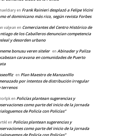
Frank Rainieri desplazó a Felipe Vicini
maeldiary
en
mo el dominicano más rico, según revista Forbes
Comerciantes del Centro Histórico de
an valjean
en
ntiago de los Caballeros denuncian competencia
sleal y desorden urbano
neme bonusu veren siteler
Abinader y Paliza
en
cabezan caravana en comunidades de Puerto
ata
sseoffiz
Plan Maestro de Manzanillo
en
enazado por intentos de distribución irregular
 terrenos
Policías plantean sugerencias y
riorlpk
en
servaciones como parte del inicio de la jornada
ialoguemos de Policía con Policías”
Policías plantean sugerencias y
rtikl
en
servaciones como parte del inicio de la jornada
ialoguemos de Policía con Policías”