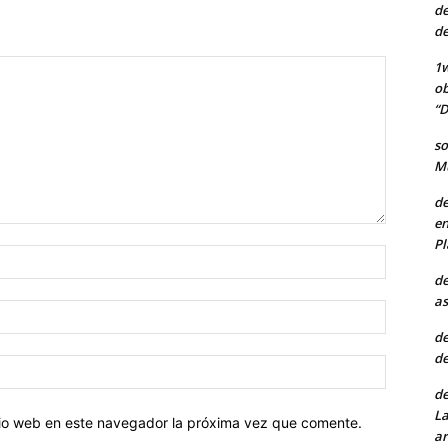
de
de
1w
ob
“D
so
Mu
de
en
Pl
Nombre:
de
as
Correo
electróni
de
de
Sitio
web:
de
La
itio web en este navegador la próxima vez que comente.
ar