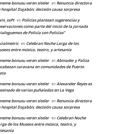
neme bonusu veren siteler
Renuncia directora
en
 hospital Dajabón; decisión causa sorpresa
in_sxPt
Policías plantean sugerencias y
en
servaciones como parte del inicio de la jornada
ialoguemos de Policía con Policías”
cialmetric
Celebran Noche Larga de los
en
seos entre música, teatro, y artesanía
neme bonusu veren siteler
Abinader y Paliza
en
cabezan caravana en comunidades de Puerto
ata
*
neme bonusu veren siteler
Alexander Reyes es
en
esinado de varias puñaladas en La Vega
co:*
neme bonusu veren siteler
Renuncia directora
en
 hospital Dajabón; decisión causa sorpresa
neme bonusu veren siteler
Celebran Noche
en
rga de los Museos entre música, teatro, y
tesanía