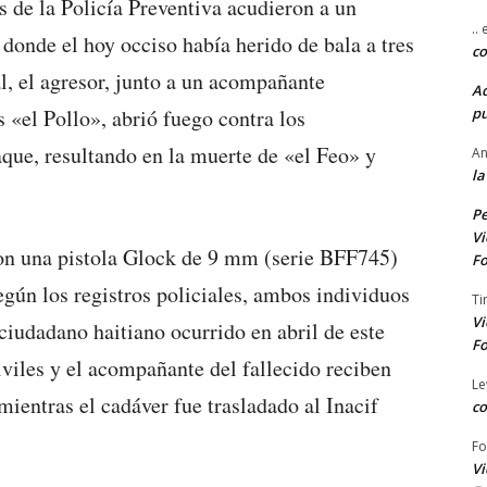
s de la Policía Preventiva acudieron a un
..
 donde el hoy occiso había herido de bala a tres
co
al, el agresor, junto a un acompañante
A
pu
 «el Pollo», abrió fuego contra los
aque, resultando en la muerte de «el Feo» y
An
la
Pe
Vi
ron una pistola Glock de 9 mm (serie BFF745)
Fo
egún los registros policiales, ambos individuos
Ti
Vi
ciudadano haitiano ocurrido en abril de este
Fo
iviles y el acompañante del fallecido reciben
Le
mientras el cadáver fue trasladado al Inacif
co
Fo
Vi