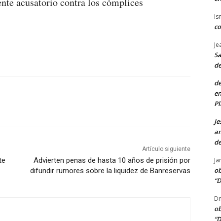
ente acusatorio contra los cómplices
Is
co
Je
Sa
de
de
en
Pl
Je
am
de
Artículo siguiente
Ja
te
Advierten penas de hasta 10 años de prisión por
ob
difundir rumores sobre la liquidez de Banreservas
“D
Dn
ob
“D