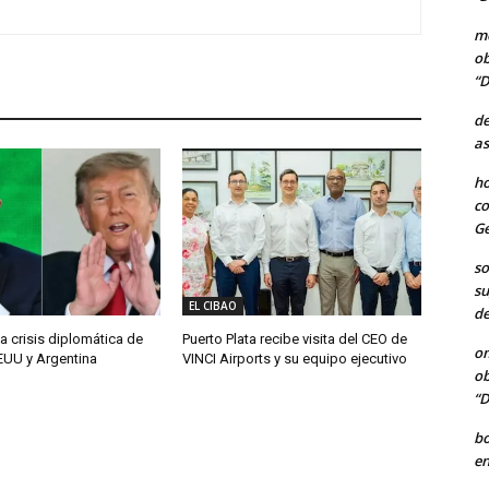
me
ob
“D
de
as
ho
co
Ge
so
su
EL CIBAO
de
a crisis diplomática de
Puerto Plata recibe visita del CEO de
o
EUU y Argentina
VINCI Airports y su equipo ejecutivo
ob
“D
b
en