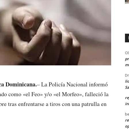
Ol
pr
me
Dr
li
ica Dominicana.
– La Policía Nacional informó
Sa
cado como «el Feo» y/o «el Morfeo», falleció la
re
 tras enfrentarse a tiros con una patrulla en
in
be
re
o