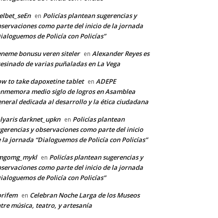
lbet_seEn
Policías plantean sugerencias y
en
servaciones como parte del inicio de la jornada
ialoguemos de Policía con Policías”
neme bonusu veren siteler
Alexander Reyes es
en
esinado de varias puñaladas en La Vega
w to take dapoxetine tablet
ADEPE
en
nmemora medio siglo de logros en Asamblea
neral dedicada al desarrollo y la ética ciudadana
lyaris darknet_upkn
Policías plantean
en
gerencias y observaciones como parte del inicio
 la jornada “Dialoguemos de Policía con Policías”
mgomg_mykl
Policías plantean sugerencias y
en
servaciones como parte del inicio de la jornada
ialoguemos de Policía con Policías”
orifem
Celebran Noche Larga de los Museos
en
tre música, teatro, y artesanía