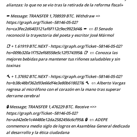
alianzas: lo que no se vio tras la retirada de la reforma fiscal»
✒ Message: TRANSFER 1,708939 BTC. Withdraw =>
https://graph.org/Ticket--58146-05-02?
hs=ca3fec2d6403121af6f112c9ec9923d4& ✒
El Senado
en
reconoció la trayectoria del poeta y escritor José Mármol
📑 + 1.61919 BTC.NEXT - https://graph.org/Ticket--58146-05-02?
hs=009b320a1f752ef68558e5c12f574395& 📑
Conozca las
en
mejores bebidas para mantener tus riñones saludables y sin
toxinas
🔨 + 1.37692 BTC.NEXT - https://graph.org/Ticket--58146-05-02?
hs=b38c48bf362d93e66df4e3e80b618027& 🔨
Alberto Vargas
en
regresa al micrófono con el corazón en la mano tras superar
derrame cerebral
🔒 Message; TRANSFER 1,476229 BTC. Receive =>>
https://graph.org/Ticket--58146-05-02?
hs=ad42e0e1c44480e12da2582456c6cf95& 🔒
ADEPE
en
conmemora medio siglo de logros en Asamblea General dedicada
al desarrollo y la ética ciudadana