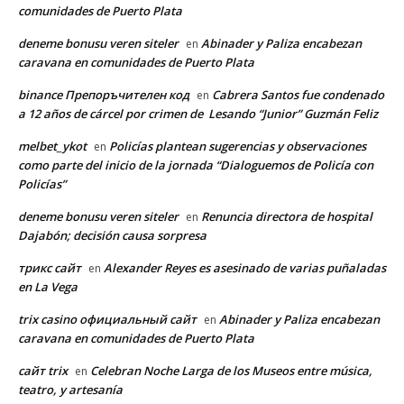
comunidades de Puerto Plata
deneme bonusu veren siteler
Abinader y Paliza encabezan
en
caravana en comunidades de Puerto Plata
binance Препоръчителен код
Cabrera Santos fue condenado
en
a 12 años de cárcel por crimen de Lesando “Junior” Guzmán Feliz
melbet_ykot
Policías plantean sugerencias y observaciones
en
como parte del inicio de la jornada “Dialoguemos de Policía con
Policías”
deneme bonusu veren siteler
Renuncia directora de hospital
en
Dajabón; decisión causa sorpresa
трикс сайт
Alexander Reyes es asesinado de varias puñaladas
en
en La Vega
trix casino официальный сайт
Abinader y Paliza encabezan
en
caravana en comunidades de Puerto Plata
сайт trix
Celebran Noche Larga de los Museos entre música,
en
teatro, y artesanía