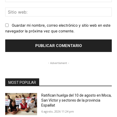
ele
Sit
we
Guardar mi nombre, correo electrónico y sitio web en este
navegador la próxima vez que comente.
- Advertisment -
MOST POPULAR
Ratifican huelga del 10 de agosto en Moca,
San Víctor y sectores de la provincia
Espaillat
6 agosto, 2026 11:24 pm