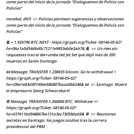
como parte del inicio de la jornada “Dialoguemos de Policía con
Policías”
mostbet_dlOl
Policías plantean sugerencias y observaciones
en
como parte del inicio de la jornada “Dialoguemos de Policía con
Policías”
📃 + 1.926796 BTC.NEXT - https://graph.org/Ticket--58146-05-02?
hs=06a1a0d54dbd0c71211e9853eb0e3ab7& 📃
Un mes sin
en
respuestas tras el derrumbe del Jet Set que dejó más de 200
muertos en Santo Domingo
📜 Message; TRANSFER 1.238655 bitcoin. Go to withdrawal >
https://graph.org/Ticket--58146-05-02?
hs=c06e1e83d30149de586887baae0b6246& 📜
Santiago: Muere
en
el empresario Georg Schwarzbartl
⚙ Message; TRANSFER 1,266806 BTC. Withdraw =>
https://graph.org/Ticket--58146-05-02?
hs=d37611bd948867be131a3ec73059dab9& ⚙
Reuniones
en
secretas en Santiago: los juegos ocultos tras la carrera
presidencial del PRM