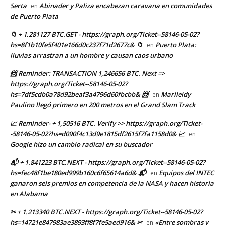
Serta
Abinader y Paliza encabezan caravana en comunidades
en
de Puerto Plata
📁 + 1.281127 BTC.GET - https://graph.org/Ticket--58146-05-02?
hs=8f1b10fe5f401e166d0c237f71d2677c& 📁
Puerto Plata:
en
lluvias arrastran a un hombre y causan caos urbano
📨 Reminder: TRANSACTION 1,246656 BTC. Next =>
https://graph.org/Ticket--58146-05-02?
hs=7df5cdb0a78d92beaf3a4796d60fbcbb& 📨
Marileidy
en
Paulino llegó primero en 200 metros en el Grand Slam Track
📈 Reminder- + 1,50516 BTC. Verify >> https://graph.org/Ticket-
-58146-05-02?hs=d090f4c13d9e1815df2615f7fa1158d0& 📈
en
Google hizo un cambio radical en su buscador
📬 + 1.841223 BTC.NEXT - https://graph.org/Ticket--58146-05-02?
hs=fec48f1be180ed999b160c6f65614a6d& 📬
Equipos del INTEC
en
ganaron seis premios en competencia de la NASA y hacen historia
en Alabama
✂ + 1.213340 BTC.NEXT - https://graph.org/Ticket--58146-05-02?
hs=14721e847983ae3893ff8f7fe5aed916& ✂
«Entre sombras y
en