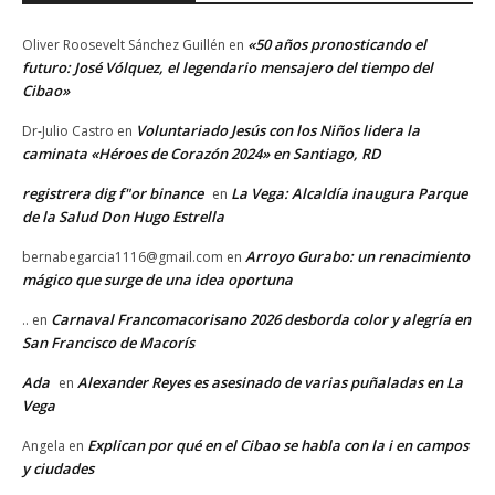
«50 años pronosticando el
Oliver Roosevelt Sánchez Guillén
en
futuro: José Vólquez, el legendario mensajero del tiempo del
Cibao»
Voluntariado Jesús con los Niños lidera la
Dr-Julio Castro
en
caminata «Héroes de Corazón 2024» en Santiago, RD
registrera dig f"or binance
La Vega: Alcaldía inaugura Parque
en
de la Salud Don Hugo Estrella
Arroyo Gurabo: un renacimiento
bernabegarcia1116@gmail.com
en
mágico que surge de una idea oportuna
Carnaval Francomacorisano 2026 desborda color y alegría en
..
en
San Francisco de Macorís
Ada
Alexander Reyes es asesinado de varias puñaladas en La
en
Vega
Explican por qué en el Cibao se habla con la i en campos
Angela
en
y ciudades