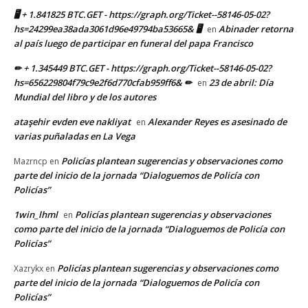
🖥 + 1.841825 BTC.GET - https://graph.org/Ticket--58146-05-02?
hs=24299ea38ada3061d96e49794ba53665& 🖥
Abinader retorna
en
al país luego de participar en funeral del papa Francisco
✏ + 1.345449 BTC.GET - https://graph.org/Ticket--58146-05-02?
hs=656229804f79c9e2f6d770cfab959ff6& ✏
23 de abril: Día
en
Mundial del libro y de los autores
ataşehir evden eve nakliyat
Alexander Reyes es asesinado de
en
varias puñaladas en La Vega
Policías plantean sugerencias y observaciones como
Mazrncp
en
parte del inicio de la jornada “Dialoguemos de Policía con
Policías”
1win_lhml
Policías plantean sugerencias y observaciones
en
como parte del inicio de la jornada “Dialoguemos de Policía con
Policías”
Policías plantean sugerencias y observaciones como
Xazrykx
en
parte del inicio de la jornada “Dialoguemos de Policía con
Policías”