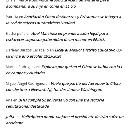
Madre dominicana solicita visa humanitaria para
Julia
en
acompañar a su hijo en coma en EE UU
Asociación Cibao de Ahorros y Préstamos se integra a
Patricia
en
la red de cajeros automáticos UnaRed
Abel Martínez emprende acción legal para
Eladio peña
en
esclarecer supuesta paternidad de un menor en EE.UU.
Licey al Medio: Distrito Educativo 08-
Darleny Burgos Caraballo
en
08 inicia año escolar 2023-2024
Explican por qué en el Cibao se habla con la i
Martha Rodriguez
en
en campos y ciudades
Vuelo que partió del Aeropuerto Cibao
Miguel Angel Rodriguez
en
con destino a Newark, NJ, fue desviado a Washington
BHD cumple 52 aniversario con una trayectoria
Ana
en
reputacional destacada
Julia
Helicóptero donde viajaba el presidente de Irán sufre un
en
accidente