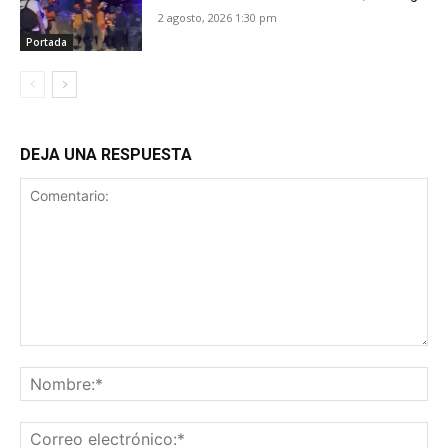
2 agosto, 2026 1:30 pm
Portada
DEJA UNA RESPUESTA
Comentario:
No
Co