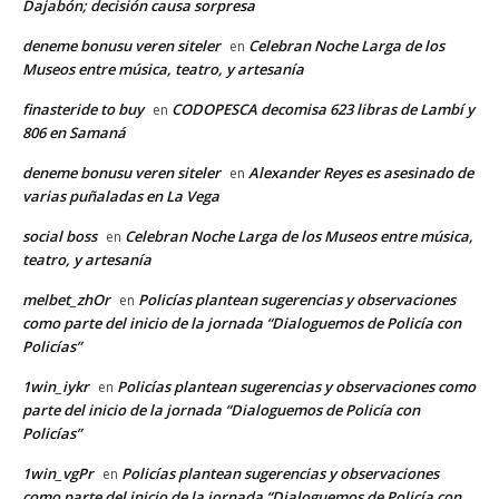
Dajabón; decisión causa sorpresa
deneme bonusu veren siteler
Celebran Noche Larga de los
en
Museos entre música, teatro, y artesanía
finasteride to buy
CODOPESCA decomisa 623 libras de Lambí y
en
806 en Samaná
deneme bonusu veren siteler
Alexander Reyes es asesinado de
en
varias puñaladas en La Vega
social boss
Celebran Noche Larga de los Museos entre música,
en
teatro, y artesanía
melbet_zhOr
Policías plantean sugerencias y observaciones
en
como parte del inicio de la jornada “Dialoguemos de Policía con
Policías”
1win_iykr
Policías plantean sugerencias y observaciones como
en
parte del inicio de la jornada “Dialoguemos de Policía con
Policías”
1win_vgPr
Policías plantean sugerencias y observaciones
en
como parte del inicio de la jornada “Dialoguemos de Policía con