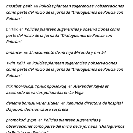
mostbet_paKt
Policías plantean sugerencias y observaciones
en
como parte del inicio de la jornada “Dialoguemos de Policía con
Policías”
Policías plantean sugerencias y observaciones como
Dnrtikq
en
parte del inicio de la jornada “Dialoguemos de Policía con
Policías”
binance-
El nacimiento de mi hija Miranda y mis 54
en
1win_xdKi
Policías plantean sugerencias y observaciones
en
como parte del inicio de la jornada “Dialoguemos de Policía con
Policías”
trix промокод, трикс промокод
Alexander Reyes es
en
asesinado de varias puñaladas en La Vega
deneme bonusu veren siteler
Renuncia directora de hospital
en
Dajabón; decisión causa sorpresa
promokod_gypn
Policías plantean sugerencias y
en
observaciones como parte del inicio de la jornada “Dialoguemos
de Policía con Policías”