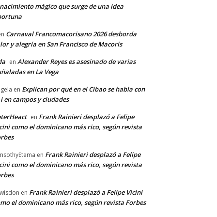
nacimiento mágico que surge de una idea
portuna
Carnaval Francomacorisano 2026 desborda
en
lor y alegría en San Francisco de Macorís
da
Alexander Reyes es asesinado de varias
en
ñaladas en La Vega
Explican por qué en el Cibao se habla con
gela
en
 i en campos y ciudades
terHeact
Frank Rainieri desplazó a Felipe
en
cini como el dominicano más rico, según revista
rbes
Frank Rainieri desplazó a Felipe
msothyEtema
en
cini como el dominicano más rico, según revista
rbes
Frank Rainieri desplazó a Felipe Vicini
wisdon
en
mo el dominicano más rico, según revista Forbes