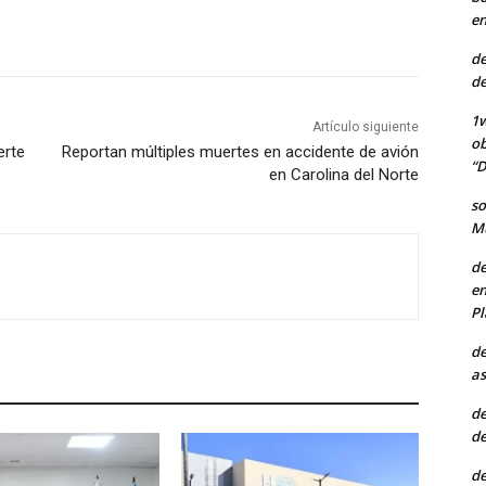
en
de
de
1w
Artículo siguiente
ob
erte
Reportan múltiples muertes en accidente de avión
“D
en Carolina del Norte
so
Mu
de
en
Pl
de
as
de
de
de