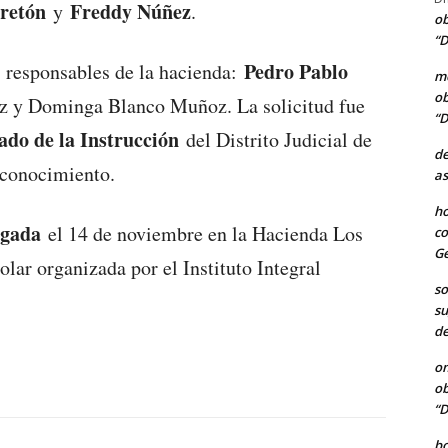
retón
Freddy Núñez
y
.
ob
“D
Pedro Pablo
s responsables de la hacienda:
me
ob
z y Dominga Blanco Muñoz. La solicitud fue
“D
ado de la Instrucción
del Distrito Judicial de
de
e conocimiento.
as
ho
ogada
el 14 de noviembre en la Hacienda Los
co
Ge
lar organizada por el Instituto Integral
so
su
de
o
ob
“D
b