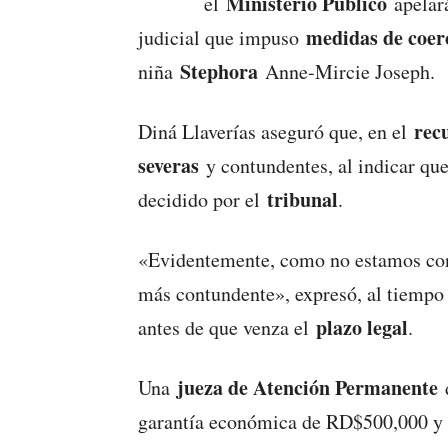
Ministerio Público
el
apelará
medidas de coer
judicial que impuso
Stephora
niña
Anne-Mircie Joseph.
rec
Diná Llaverías aseguró que, en el
severas
y contundentes, al indicar qu
tribunal
decidido por el
.
«Evidentemente, como no estamos con
más contundente», expresó, al tiempo 
plazo legal
antes de que venza el
.
jueza de Atención Permanente
Una
d
garantía económica de RD$500,000 y pr