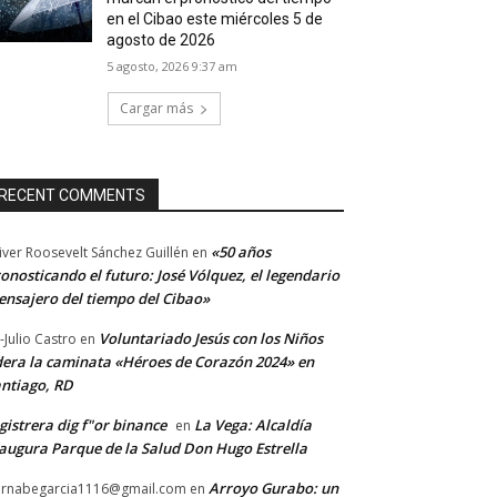
en el Cibao este miércoles 5 de
agosto de 2026
5 agosto, 2026 9:37 am
Cargar más
RECENT COMMENTS
«50 años
iver Roosevelt Sánchez Guillén
en
onosticando el futuro: José Vólquez, el legendario
nsajero del tiempo del Cibao»
Voluntariado Jesús con los Niños
-Julio Castro
en
dera la caminata «Héroes de Corazón 2024» en
ntiago, RD
gistrera dig f"or binance
La Vega: Alcaldía
en
augura Parque de la Salud Don Hugo Estrella
Arroyo Gurabo: un
rnabegarcia1116@gmail.com
en