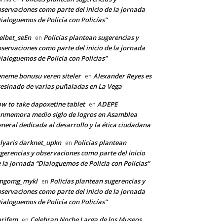
servaciones como parte del inicio de la jornada
ialoguemos de Policía con Policías”
lbet_seEn
Policías plantean sugerencias y
en
servaciones como parte del inicio de la jornada
ialoguemos de Policía con Policías”
neme bonusu veren siteler
Alexander Reyes es
en
esinado de varias puñaladas en La Vega
w to take dapoxetine tablet
ADEPE
en
nmemora medio siglo de logros en Asamblea
neral dedicada al desarrollo y la ética ciudadana
lyaris darknet_upkn
Policías plantean
en
gerencias y observaciones como parte del inicio
 la jornada “Dialoguemos de Policía con Policías”
mgomg_mykl
Policías plantean sugerencias y
en
servaciones como parte del inicio de la jornada
ialoguemos de Policía con Policías”
orifem
Celebran Noche Larga de los Museos
en