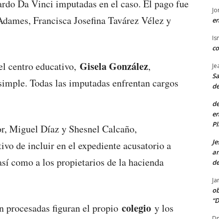
ardo Da Vinci imputadas en el caso. El pago fue
Jo
Adames, Francisca Josefina Tavárez Vélez y
en
Is
co
Gisela González
el centro educativo,
,
Je
Sa
imple. Todas las imputadas enfrentan cargos
de
de
en
Pl
or, Miguel Díaz y Shesnel Calcaño,
Je
tivo de incluir en el expediente acusatorio a
am
 así como a los propietarios de la hacienda
de
Ja
ob
“D
colegio
n procesadas figuran el propio
y los
Dn