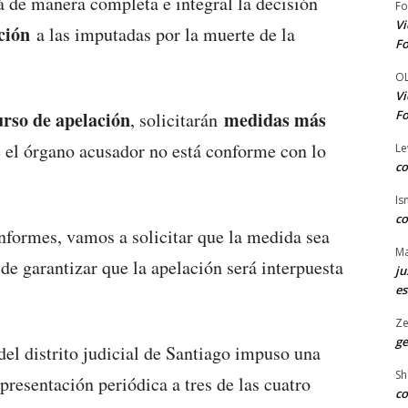
 de manera completa e integral la decisión
Fo
Vi
ción
a las imputadas por la muerte de la
Fo
O
Vi
Fo
urso de apelación
medidas más
, solicitarán
e el órgano acusador no está conforme con lo
Le
co
Is
co
formes, vamos a solicitar que la medida sea
Ma
de garantizar que la apelación será interpuesta
ju
es
Ze
ge
el distrito judicial de Santiago impuso una
Sh
esentación periódica a tres de las cuatro
co