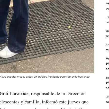
re
o
..
co
A
pu
An
la
Pe
Vi
Fo
vidad escolar meses antes del trágico incidente ocurrido en la hacienda
Ti
Vi
Fo
iná Llaverías
, responsable de la Dirección
Le
lescentes y Familia, informó este jueves que
co