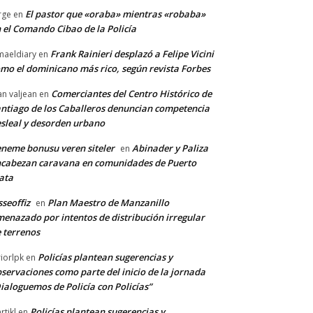
El pastor que «oraba» mientras «robaba»
rge
en
 el Comando Cibao de la Policía
Frank Rainieri desplazó a Felipe Vicini
maeldiary
en
mo el dominicano más rico, según revista Forbes
Comerciantes del Centro Histórico de
an valjean
en
ntiago de los Caballeros denuncian competencia
sleal y desorden urbano
neme bonusu veren siteler
Abinader y Paliza
en
cabezan caravana en comunidades de Puerto
ata
sseoffiz
Plan Maestro de Manzanillo
en
enazado por intentos de distribución irregular
 terrenos
Policías plantean sugerencias y
riorlpk
en
servaciones como parte del inicio de la jornada
ialoguemos de Policía con Policías”
Policías plantean sugerencias y
rtikl
en