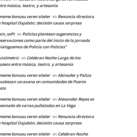
tre música, teatro, y artesanía
neme bonusu veren siteler
Renuncia directora
en
 hospital Dajabón; decisión causa sorpresa
in_sxPt
Policías plantean sugerencias y
en
servaciones como parte del inicio de la jornada
ialoguemos de Policía con Policías”
cialmetric
Celebran Noche Larga de los
en
seos entre música, teatro, y artesanía
neme bonusu veren siteler
Abinader y Paliza
en
cabezan caravana en comunidades de Puerto
ata
neme bonusu veren siteler
Alexander Reyes es
en
esinado de varias puñaladas en La Vega
neme bonusu veren siteler
Renuncia directora
en
 hospital Dajabón; decisión causa sorpresa
neme bonusu veren siteler
Celebran Noche
en