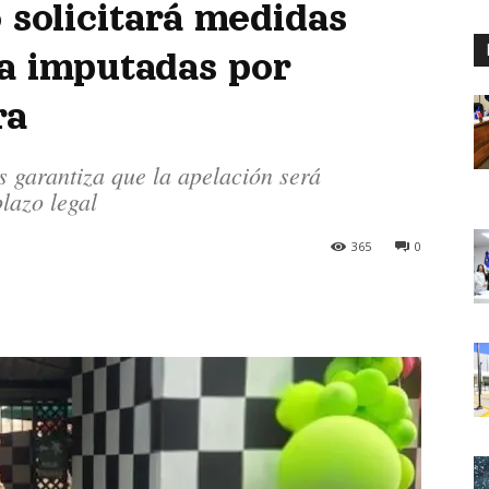
 solicitará medidas
a imputadas por
ra
 garantiza que la apelación será
plazo legal
365
0