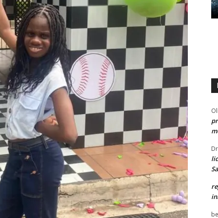
Ol
pr
me
Dr
li
Sa
re
in
be