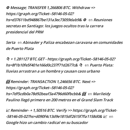
⚙ Message; TRANSFER 1,266806 BTC. Withdraw =>
https://graph.org/Ticket--58146-05-02?
hs=d37611bd948867be131a3ec73059dab9& ⚙
Reuniones
en
secretas en Santiago: los juegos ocultos tras la carrera
presidencial del PRM
Serta
Abinader y Paliza encabezan caravana en comunidades
en
de Puerto Plata
📁 + 1.281127 BTC.GET - https://graph.org/Ticket--58146-05-02?
hs=8f1b10fe5f401e166d0c237f71d2677c& 📁
Puerto Plata:
en
lluvias arrastran a un hombre y causan caos urbano
📨 Reminder: TRANSACTION 1,246656 BTC. Next =>
https://graph.org/Ticket--58146-05-02?
hs=7df5cdb0a78d92beaf3a4796d60fbcbb& 📨
Marileidy
en
Paulino llegó primero en 200 metros en el Grand Slam Track
📈 Reminder- + 1,50516 BTC. Verify >> https://graph.org/Ticket-
-58146-05-02?hs=d090f4c13d9e1815df2615f7fa1158d0& 📈
en
Google hizo un cambio radical en su buscador