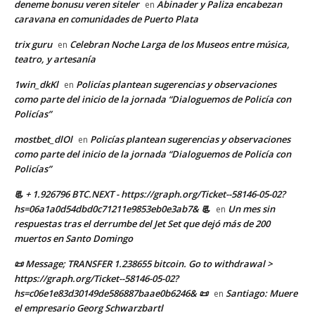
deneme bonusu veren siteler
Abinader y Paliza encabezan
en
caravana en comunidades de Puerto Plata
trix guru
Celebran Noche Larga de los Museos entre música,
en
teatro, y artesanía
1win_dkKl
Policías plantean sugerencias y observaciones
en
como parte del inicio de la jornada “Dialoguemos de Policía con
Policías”
mostbet_dlOl
Policías plantean sugerencias y observaciones
en
como parte del inicio de la jornada “Dialoguemos de Policía con
Policías”
📃 + 1.926796 BTC.NEXT - https://graph.org/Ticket--58146-05-02?
hs=06a1a0d54dbd0c71211e9853eb0e3ab7& 📃
Un mes sin
en
respuestas tras el derrumbe del Jet Set que dejó más de 200
muertos en Santo Domingo
📜 Message; TRANSFER 1.238655 bitcoin. Go to withdrawal >
https://graph.org/Ticket--58146-05-02?
hs=c06e1e83d30149de586887baae0b6246& 📜
Santiago: Muere
en
el empresario Georg Schwarzbartl