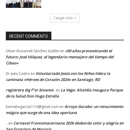
Cargar más
RECENT COMMENTS
«50 años pronosticando el
Oliver Roosevelt Sánchez Guillén
en
futuro: José Vólquez, el legendario mensajero del tiempo del
Cibao»
Voluntariado Jesús con los Niños lidera la
Dr-Julio Castro
en
caminata «Héroes de Corazón 2024» en Santiago, RD
registrera dig f"or binance
La Vega: Alcaldía inaugura Parque
en
de la Salud Don Hugo Estrella
Arroyo Gurabo: un renacimiento
bernabegarcia1116@gmail.com
en
mágico que surge de una idea oportuna
Carnaval Francomacorisano 2026 desborda color y alegría en
..
en
San Francisco de Macorís