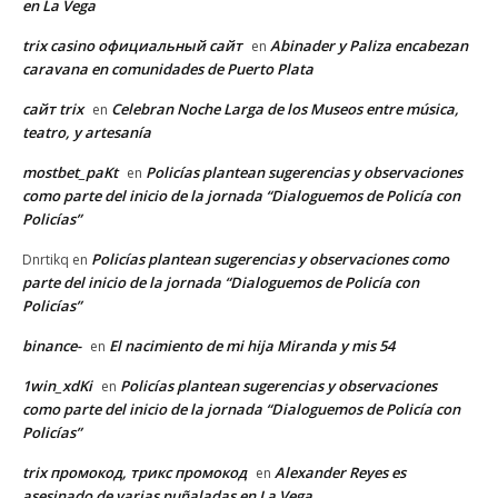
en La Vega
trix casino официальный сайт
Abinader y Paliza encabezan
en
caravana en comunidades de Puerto Plata
сайт trix
Celebran Noche Larga de los Museos entre música,
en
teatro, y artesanía
mostbet_paKt
Policías plantean sugerencias y observaciones
en
como parte del inicio de la jornada “Dialoguemos de Policía con
Policías”
Policías plantean sugerencias y observaciones como
Dnrtikq
en
parte del inicio de la jornada “Dialoguemos de Policía con
Policías”
binance-
El nacimiento de mi hija Miranda y mis 54
en
1win_xdKi
Policías plantean sugerencias y observaciones
en
como parte del inicio de la jornada “Dialoguemos de Policía con
Policías”
trix промокод, трикс промокод
Alexander Reyes es
en
asesinado de varias puñaladas en La Vega