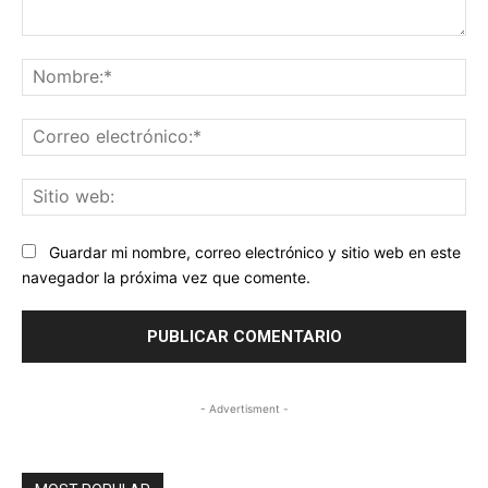
Comentario:
No
Co
ele
Sit
we
Guardar mi nombre, correo electrónico y sitio web en este
navegador la próxima vez que comente.
- Advertisment -