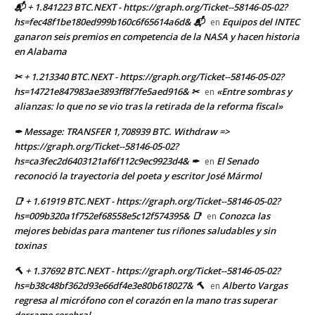
📬 + 1.841223 BTC.NEXT - https://graph.org/Ticket--58146-05-02?
hs=fec48f1be180ed999b160c6f65614a6d& 📬
Equipos del INTEC
en
ganaron seis premios en competencia de la NASA y hacen historia
en Alabama
✂ + 1.213340 BTC.NEXT - https://graph.org/Ticket--58146-05-02?
hs=14721e847983ae3893ff8f7fe5aed916& ✂
«Entre sombras y
en
alianzas: lo que no se vio tras la retirada de la reforma fiscal»
✒ Message: TRANSFER 1,708939 BTC. Withdraw =>
https://graph.org/Ticket--58146-05-02?
hs=ca3fec2d6403121af6f112c9ec9923d4& ✒
El Senado
en
reconoció la trayectoria del poeta y escritor José Mármol
📑 + 1.61919 BTC.NEXT - https://graph.org/Ticket--58146-05-02?
hs=009b320a1f752ef68558e5c12f574395& 📑
Conozca las
en
mejores bebidas para mantener tus riñones saludables y sin
toxinas
🔨 + 1.37692 BTC.NEXT - https://graph.org/Ticket--58146-05-02?
hs=b38c48bf362d93e66df4e3e80b618027& 🔨
Alberto Vargas
en
regresa al micrófono con el corazón en la mano tras superar
derrame cerebral