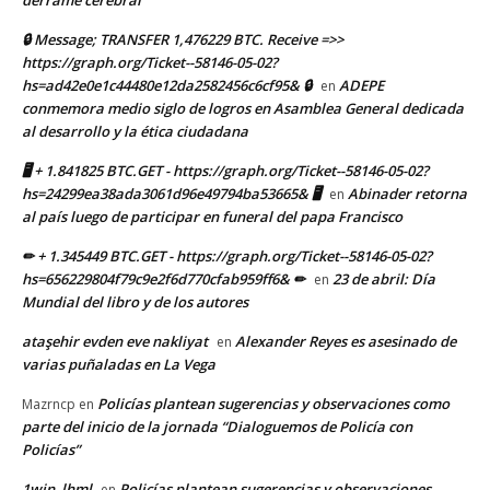
🔒 Message; TRANSFER 1,476229 BTC. Receive =>>
https://graph.org/Ticket--58146-05-02?
hs=ad42e0e1c44480e12da2582456c6cf95& 🔒
ADEPE
en
conmemora medio siglo de logros en Asamblea General dedicada
al desarrollo y la ética ciudadana
🖥 + 1.841825 BTC.GET - https://graph.org/Ticket--58146-05-02?
hs=24299ea38ada3061d96e49794ba53665& 🖥
Abinader retorna
en
al país luego de participar en funeral del papa Francisco
✏ + 1.345449 BTC.GET - https://graph.org/Ticket--58146-05-02?
hs=656229804f79c9e2f6d770cfab959ff6& ✏
23 de abril: Día
en
Mundial del libro y de los autores
ataşehir evden eve nakliyat
Alexander Reyes es asesinado de
en
varias puñaladas en La Vega
Policías plantean sugerencias y observaciones como
Mazrncp
en
parte del inicio de la jornada “Dialoguemos de Policía con
Policías”
1win_lhml
Policías plantean sugerencias y observaciones
en