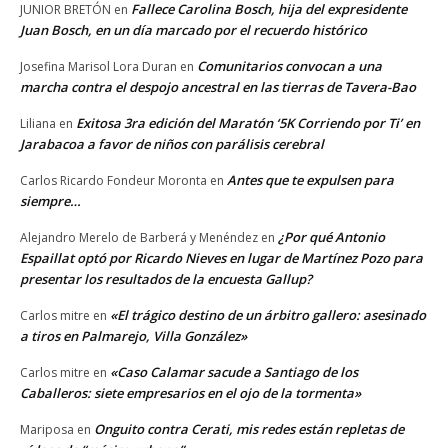
Fallece Carolina Bosch, hija del expresidente
JUNIOR BRETÓN
en
Juan Bosch, en un día marcado por el recuerdo histórico
Comunitarios convocan a una
Josefina Marisol Lora Duran
en
marcha contra el despojo ancestral en las tierras de Tavera-Bao
Exitosa 3ra edición del Maratón ‘5K Corriendo por Ti’ en
Liliana
en
Jarabacoa a favor de niños con parálisis cerebral
Antes que te expulsen para
Carlos Ricardo Fondeur Moronta
en
siempre…
¿Por qué Antonio
Alejandro Merelo de Barberá y Menéndez
en
Espaillat optó por Ricardo Nieves en lugar de Martínez Pozo para
presentar los resultados de la encuesta Gallup?
«El trágico destino de un árbitro gallero: asesinado
Carlos mitre
en
a tiros en Palmarejo, Villa González»
«Caso Calamar sacude a Santiago de los
Carlos mitre
en
Caballeros: siete empresarios en el ojo de la tormenta»
Onguito contra Cerati, mis redes están repletas de
Mariposa
en