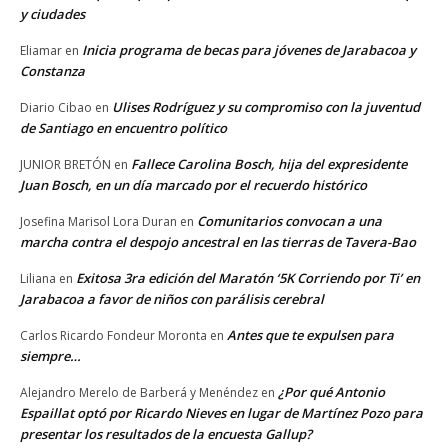
y ciudades
Inicia programa de becas para jóvenes de Jarabacoa y
Eliamar
en
Constanza
Ulises Rodríguez y su compromiso con la juventud
Diario Cibao
en
de Santiago en encuentro político
Fallece Carolina Bosch, hija del expresidente
JUNIOR BRETÓN
en
Juan Bosch, en un día marcado por el recuerdo histórico
Comunitarios convocan a una
Josefina Marisol Lora Duran
en
marcha contra el despojo ancestral en las tierras de Tavera-Bao
Exitosa 3ra edición del Maratón ‘5K Corriendo por Ti’ en
Liliana
en
Jarabacoa a favor de niños con parálisis cerebral
Antes que te expulsen para
Carlos Ricardo Fondeur Moronta
en
siempre…
¿Por qué Antonio
Alejandro Merelo de Barberá y Menéndez
en
Espaillat optó por Ricardo Nieves en lugar de Martínez Pozo para
presentar los resultados de la encuesta Gallup?