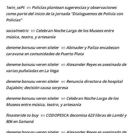
1win_sxPt
Policías plantean sugerencias y observaciones
en
como parte del inicio de la jornada “Dialoguemos de Policía con
Policías”
socialmetric
Celebran Noche Larga de los Museos entre
en
música, teatro, y artesanía
deneme bonusu veren siteler
Abinader y Paliza encabezan
en
caravana en comunidades de Puerto Plata
deneme bonusu veren siteler
Alexander Reyes es asesinado de
en
varias puñaladas en La Vega
deneme bonusu veren siteler
Renuncia directora de hospital
en
Dajabón; decisión causa sorpresa
deneme bonusu veren siteler
Celebran Noche Larga de los
en
Museos entre música, teatro, y artesanía
finasteride to buy
CODOPESCA decomisa 623 libras de Lambí y
en
806 en Samaná
deneme bonusu veren siteler
Alexander Reyes es asesinado de
en