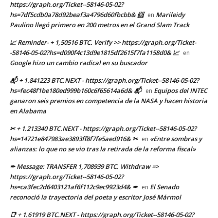
https://graph.org/Ticket--58146-05-02?
hs=7df5cdb0a78d92beaf3a4796d60fbcbb& 📨
Marileidy
en
Paulino llegó primero en 200 metros en el Grand Slam Track
📈 Reminder- + 1,50516 BTC. Verify >> https://graph.org/Ticket-
-58146-05-02?hs=d090f4c13d9e1815df2615f7fa1158d0& 📈
en
Google hizo un cambio radical en su buscador
📬 + 1.841223 BTC.NEXT - https://graph.org/Ticket--58146-05-02?
hs=fec48f1be180ed999b160c6f65614a6d& 📬
Equipos del INTEC
en
ganaron seis premios en competencia de la NASA y hacen historia
en Alabama
✂ + 1.213340 BTC.NEXT - https://graph.org/Ticket--58146-05-02?
hs=14721e847983ae3893ff8f7fe5aed916& ✂
«Entre sombras y
en
alianzas: lo que no se vio tras la retirada de la reforma fiscal»
✒ Message: TRANSFER 1,708939 BTC. Withdraw =>
https://graph.org/Ticket--58146-05-02?
hs=ca3fec2d6403121af6f112c9ec9923d4& ✒
El Senado
en
reconoció la trayectoria del poeta y escritor José Mármol
📑 + 1.61919 BTC.NEXT - https://graph.org/Ticket--58146-05-02?