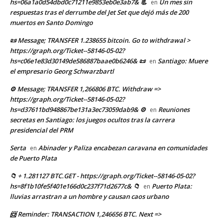
hs=06a1a0d54dbd0c71211e9853eb0e3ab7& 📃
Un mes sin
en
respuestas tras el derrumbe del Jet Set que dejó más de 200
muertos en Santo Domingo
📜 Message; TRANSFER 1.238655 bitcoin. Go to withdrawal >
https://graph.org/Ticket--58146-05-02?
hs=c06e1e83d30149de586887baae0b6246& 📜
Santiago: Muere
en
el empresario Georg Schwarzbartl
⚙ Message; TRANSFER 1,266806 BTC. Withdraw =>
https://graph.org/Ticket--58146-05-02?
hs=d37611bd948867be131a3ec73059dab9& ⚙
Reuniones
en
secretas en Santiago: los juegos ocultos tras la carrera
presidencial del PRM
Serta
Abinader y Paliza encabezan caravana en comunidades
en
de Puerto Plata
📁 + 1.281127 BTC.GET - https://graph.org/Ticket--58146-05-02?
hs=8f1b10fe5f401e166d0c237f71d2677c& 📁
Puerto Plata:
en
lluvias arrastran a un hombre y causan caos urbano
📨 Reminder: TRANSACTION 1,246656 BTC. Next =>