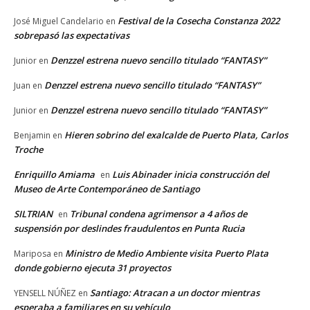
Festival de la Cosecha Constanza 2022
José Miguel Candelario
en
sobrepasó las expectativas
Denzzel estrena nuevo sencillo titulado “FANTASY”
Junior
en
Denzzel estrena nuevo sencillo titulado “FANTASY”
Juan
en
Denzzel estrena nuevo sencillo titulado “FANTASY”
Junior
en
Hieren sobrino del exalcalde de Puerto Plata, Carlos
Benjamin
en
Troche
Enriquillo Amiama
Luis Abinader inicia construcción del
en
Museo de Arte Contemporáneo de Santiago
SILTRIAN
Tribunal condena agrimensor a 4 años de
en
suspensión por deslindes fraudulentos en Punta Rucia
Ministro de Medio Ambiente visita Puerto Plata
Mariposa
en
donde gobierno ejecuta 31 proyectos
Santiago: Atracan a un doctor mientras
YENSELL NÚÑEZ
en
esperaba a familiares en su vehículo