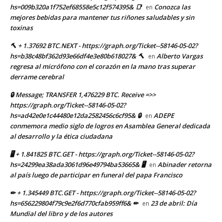
hs=009b320a1f752ef68558e5c12f574395& 📑
Conozca las
en
mejores bebidas para mantener tus riñones saludables y sin
toxinas
🔨 + 1.37692 BTC.NEXT - https://graph.org/Ticket--58146-05-02?
hs=b38c48bf362d93e66df4e3e80b618027& 🔨
Alberto Vargas
en
regresa al micrófono con el corazón en la mano tras superar
derrame cerebral
🔒 Message; TRANSFER 1,476229 BTC. Receive =>>
https://graph.org/Ticket--58146-05-02?
hs=ad42e0e1c44480e12da2582456c6cf95& 🔒
ADEPE
en
conmemora medio siglo de logros en Asamblea General dedicada
al desarrollo y la ética ciudadana
🖥 + 1.841825 BTC.GET - https://graph.org/Ticket--58146-05-02?
hs=24299ea38ada3061d96e49794ba53665& 🖥
Abinader retorna
en
al país luego de participar en funeral del papa Francisco
✏ + 1.345449 BTC.GET - https://graph.org/Ticket--58146-05-02?
hs=656229804f79c9e2f6d770cfab959ff6& ✏
23 de abril: Día
en
Mundial del libro y de los autores