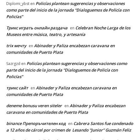
Policías plantean sugerencias y observaciones
Diplomi_ybst
en
como parte del inicio de la jornada “Dialoguemos de Policía con
Policías”
Трикс играть онлайн раздача
Celebran Noche Larga de los
en
Museos entre música, teatro, y artesanía
trix мечту
Abinader y Paliza encabezan caravana en
en
comunidades de Puerto Plata
Policías plantean sugerencias y observaciones como
Sazrgzd
en
parte del inicio de la jornada “Dialoguemos de Policía con
Policías”
трикс сайт
Abinader y Paliza encabezan caravana en
en
comunidades de Puerto Plata
deneme bonusu veren siteler
Abinader y Paliza encabezan
en
caravana en comunidades de Puerto Plata
binance Препоръчителен код
Cabrera Santos fue condenado
en
a 12 años de cárcel por crimen de Lesando “Junior” Guzmán Feliz