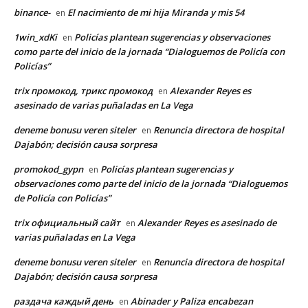
binance-
El nacimiento de mi hija Miranda y mis 54
en
1win_xdKi
Policías plantean sugerencias y observaciones
en
como parte del inicio de la jornada “Dialoguemos de Policía con
Policías”
trix промокод, трикс промокод
Alexander Reyes es
en
asesinado de varias puñaladas en La Vega
deneme bonusu veren siteler
Renuncia directora de hospital
en
Dajabón; decisión causa sorpresa
promokod_gypn
Policías plantean sugerencias y
en
observaciones como parte del inicio de la jornada “Dialoguemos
de Policía con Policías”
trix официальный сайт
Alexander Reyes es asesinado de
en
varias puñaladas en La Vega
deneme bonusu veren siteler
Renuncia directora de hospital
en
Dajabón; decisión causa sorpresa
раздача каждый день
Abinader y Paliza encabezan
en