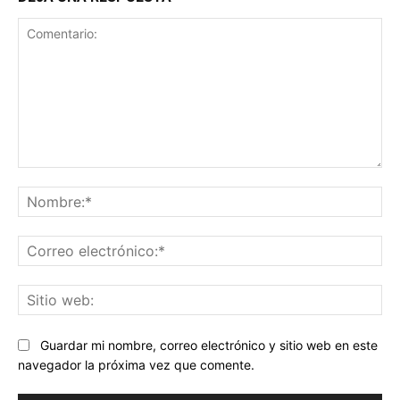
Comentario:
No
Co
ele
Sit
we
Guardar mi nombre, correo electrónico y sitio web en este
navegador la próxima vez que comente.