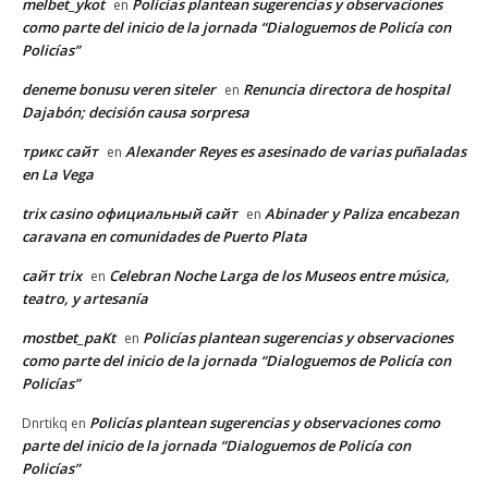
melbet_ykot
Policías plantean sugerencias y observaciones
en
como parte del inicio de la jornada “Dialoguemos de Policía con
Policías”
deneme bonusu veren siteler
Renuncia directora de hospital
en
Dajabón; decisión causa sorpresa
трикс сайт
Alexander Reyes es asesinado de varias puñaladas
en
en La Vega
trix casino официальный сайт
Abinader y Paliza encabezan
en
caravana en comunidades de Puerto Plata
сайт trix
Celebran Noche Larga de los Museos entre música,
en
teatro, y artesanía
mostbet_paKt
Policías plantean sugerencias y observaciones
en
como parte del inicio de la jornada “Dialoguemos de Policía con
Policías”
Policías plantean sugerencias y observaciones como
Dnrtikq
en
parte del inicio de la jornada “Dialoguemos de Policía con
Policías”