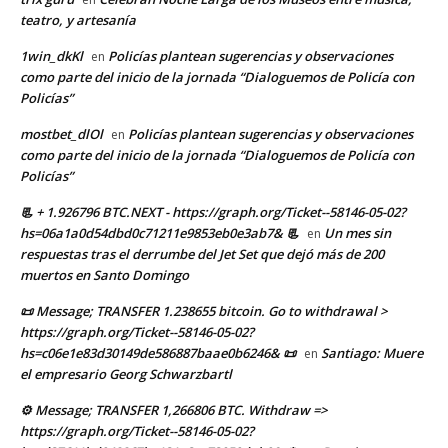
teatro, y artesanía
1win_dkKl
Policías plantean sugerencias y observaciones
en
como parte del inicio de la jornada “Dialoguemos de Policía con
Policías”
mostbet_dlOl
Policías plantean sugerencias y observaciones
en
como parte del inicio de la jornada “Dialoguemos de Policía con
Policías”
📃 + 1.926796 BTC.NEXT - https://graph.org/Ticket--58146-05-02?
hs=06a1a0d54dbd0c71211e9853eb0e3ab7& 📃
Un mes sin
en
respuestas tras el derrumbe del Jet Set que dejó más de 200
muertos en Santo Domingo
📜 Message; TRANSFER 1.238655 bitcoin. Go to withdrawal >
https://graph.org/Ticket--58146-05-02?
hs=c06e1e83d30149de586887baae0b6246& 📜
Santiago: Muere
en
el empresario Georg Schwarzbartl
⚙ Message; TRANSFER 1,266806 BTC. Withdraw =>
https://graph.org/Ticket--58146-05-02?