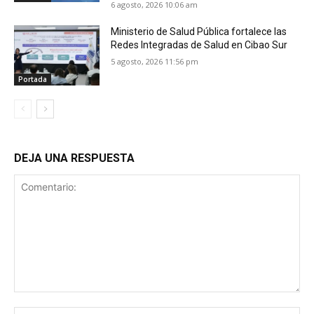
6 agosto, 2026 10:06 am
Ministerio de Salud Pública fortalece las
Redes Integradas de Salud en Cibao Sur
5 agosto, 2026 11:56 pm
Portada
DEJA UNA RESPUESTA
Comentario:
No