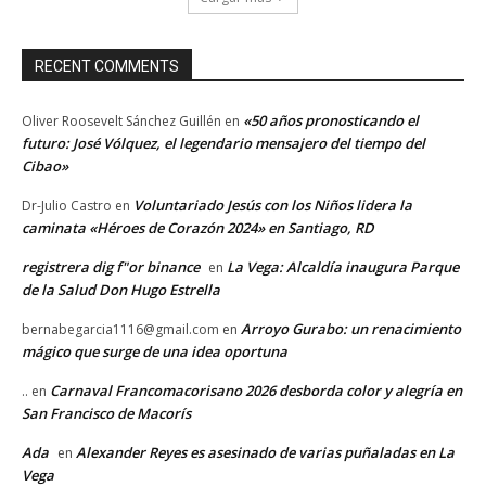
RECENT COMMENTS
«50 años pronosticando el
Oliver Roosevelt Sánchez Guillén
en
futuro: José Vólquez, el legendario mensajero del tiempo del
Cibao»
Voluntariado Jesús con los Niños lidera la
Dr-Julio Castro
en
caminata «Héroes de Corazón 2024» en Santiago, RD
registrera dig f"or binance
La Vega: Alcaldía inaugura Parque
en
de la Salud Don Hugo Estrella
Arroyo Gurabo: un renacimiento
bernabegarcia1116@gmail.com
en
mágico que surge de una idea oportuna
Carnaval Francomacorisano 2026 desborda color y alegría en
..
en
San Francisco de Macorís
Ada
Alexander Reyes es asesinado de varias puñaladas en La
en
Vega