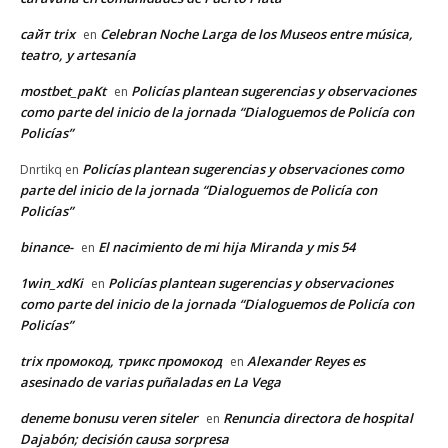
сайт trix
Celebran Noche Larga de los Museos entre música,
en
teatro, y artesanía
mostbet_paKt
Policías plantean sugerencias y observaciones
en
como parte del inicio de la jornada “Dialoguemos de Policía con
Policías”
Policías plantean sugerencias y observaciones como
Dnrtikq
en
parte del inicio de la jornada “Dialoguemos de Policía con
Policías”
binance-
El nacimiento de mi hija Miranda y mis 54
en
1win_xdKi
Policías plantean sugerencias y observaciones
en
como parte del inicio de la jornada “Dialoguemos de Policía con
Policías”
trix промокод, трикс промокод
Alexander Reyes es
en
asesinado de varias puñaladas en La Vega
deneme bonusu veren siteler
Renuncia directora de hospital
en
Dajabón; decisión causa sorpresa