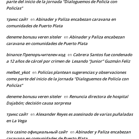
parte del inicio de la jornada “Dialoguemos de Policía con
Policías”
трикс сайт
Abinader y Paliza encabezan caravana en
en
comunidades de Puerto Plata
deneme bonusu veren siteler
Abinader y Paliza encabezan
en
caravana en comunidades de Puerto Plata
binance Препоръчителен код
Cabrera Santos fue condenado
en
a 12 años de cárcel por crimen de Lesando “Junior” Guzmán Feliz
melbet_ykot
Policías plantean sugerencias y observaciones
en
como parte del inicio de la jornada “Dialoguemos de Policía con
Policías”
deneme bonusu veren siteler
Renuncia directora de hospital
en
Dajabón; decisión causa sorpresa
трикс сайт
Alexander Reyes es asesinado de varias puñaladas
en
en La Vega
trix casino официальный сайт
Abinader y Paliza encabezan
en
caravana en comunidades de Puerto Plata