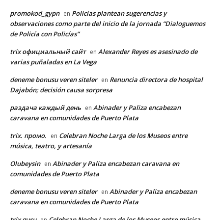
promokod_gypn
Policías plantean sugerencias y
en
observaciones como parte del inicio de la jornada “Dialoguemos
de Policía con Policías”
trix официальный сайт
Alexander Reyes es asesinado de
en
varias puñaladas en La Vega
deneme bonusu veren siteler
Renuncia directora de hospital
en
Dajabón; decisión causa sorpresa
раздача каждый день
Abinader y Paliza encabezan
en
caravana en comunidades de Puerto Plata
trix. промо.
Celebran Noche Larga de los Museos entre
en
música, teatro, y artesanía
Olubeysin
Abinader y Paliza encabezan caravana en
en
comunidades de Puerto Plata
deneme bonusu veren siteler
Abinader y Paliza encabezan
en
caravana en comunidades de Puerto Plata
trix guru
Celebran Noche Larga de los Museos entre música,
en