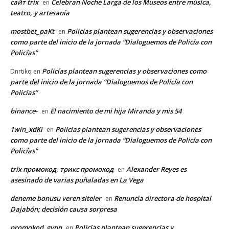
сайт trix
Celebran Noche Larga de los Museos entre música,
en
teatro, y artesanía
mostbet_paKt
Policías plantean sugerencias y observaciones
en
como parte del inicio de la jornada “Dialoguemos de Policía con
Policías”
Policías plantean sugerencias y observaciones como
Dnrtikq
en
parte del inicio de la jornada “Dialoguemos de Policía con
Policías”
binance-
El nacimiento de mi hija Miranda y mis 54
en
1win_xdKi
Policías plantean sugerencias y observaciones
en
como parte del inicio de la jornada “Dialoguemos de Policía con
Policías”
trix промокод, трикс промокод
Alexander Reyes es
en
asesinado de varias puñaladas en La Vega
deneme bonusu veren siteler
Renuncia directora de hospital
en
Dajabón; decisión causa sorpresa
promokod_gypn
Policías plantean sugerencias y
en