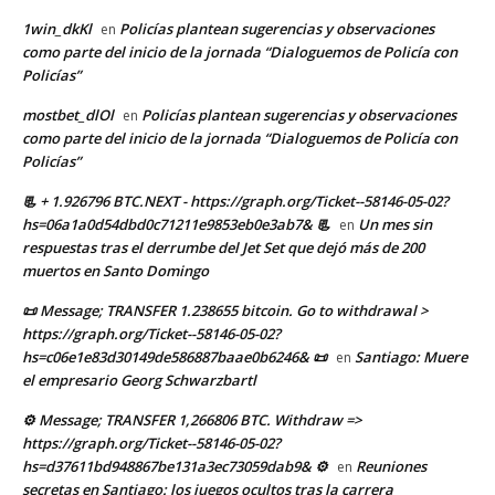
1win_dkKl
Policías plantean sugerencias y observaciones
en
como parte del inicio de la jornada “Dialoguemos de Policía con
Policías”
mostbet_dlOl
Policías plantean sugerencias y observaciones
en
como parte del inicio de la jornada “Dialoguemos de Policía con
Policías”
📃 + 1.926796 BTC.NEXT - https://graph.org/Ticket--58146-05-02?
hs=06a1a0d54dbd0c71211e9853eb0e3ab7& 📃
Un mes sin
en
respuestas tras el derrumbe del Jet Set que dejó más de 200
muertos en Santo Domingo
📜 Message; TRANSFER 1.238655 bitcoin. Go to withdrawal >
https://graph.org/Ticket--58146-05-02?
hs=c06e1e83d30149de586887baae0b6246& 📜
Santiago: Muere
en
el empresario Georg Schwarzbartl
⚙ Message; TRANSFER 1,266806 BTC. Withdraw =>
https://graph.org/Ticket--58146-05-02?
hs=d37611bd948867be131a3ec73059dab9& ⚙
Reuniones
en
secretas en Santiago: los juegos ocultos tras la carrera