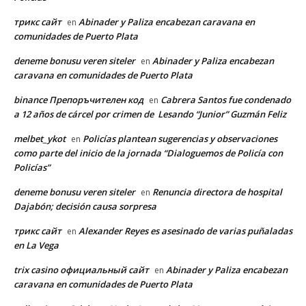
трикс сайт
Abinader y Paliza encabezan caravana en
en
comunidades de Puerto Plata
deneme bonusu veren siteler
Abinader y Paliza encabezan
en
caravana en comunidades de Puerto Plata
binance Препоръчителен код
Cabrera Santos fue condenado
en
a 12 años de cárcel por crimen de Lesando “Junior” Guzmán Feliz
melbet_ykot
Policías plantean sugerencias y observaciones
en
como parte del inicio de la jornada “Dialoguemos de Policía con
Policías”
deneme bonusu veren siteler
Renuncia directora de hospital
en
Dajabón; decisión causa sorpresa
трикс сайт
Alexander Reyes es asesinado de varias puñaladas
en
en La Vega
trix casino официальный сайт
Abinader y Paliza encabezan
en
caravana en comunidades de Puerto Plata