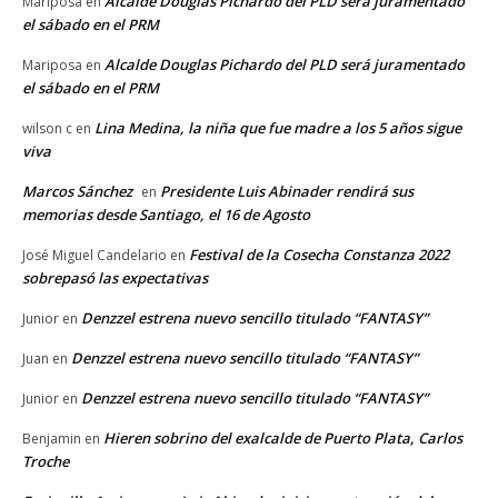
Alcalde Douglas Pichardo del PLD será juramentado
Mariposa
en
el sábado en el PRM
Alcalde Douglas Pichardo del PLD será juramentado
Mariposa
en
el sábado en el PRM
Lina Medina, la niña que fue madre a los 5 años sigue
wilson c
en
viva
Marcos Sánchez
Presidente Luis Abinader rendirá sus
en
memorias desde Santiago, el 16 de Agosto
Festival de la Cosecha Constanza 2022
José Miguel Candelario
en
sobrepasó las expectativas
Denzzel estrena nuevo sencillo titulado “FANTASY”
Junior
en
Denzzel estrena nuevo sencillo titulado “FANTASY”
Juan
en
Denzzel estrena nuevo sencillo titulado “FANTASY”
Junior
en
Hieren sobrino del exalcalde de Puerto Plata, Carlos
Benjamin
en
Troche