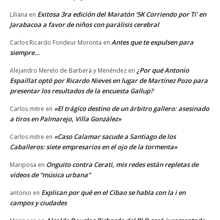
Exitosa 3ra edición del Maratón ‘5K Corriendo por Ti’ en
Liliana
en
Jarabacoa a favor de niños con parálisis cerebral
Antes que te expulsen para
Carlos Ricardo Fondeur Moronta
en
siempre…
¿Por qué Antonio
Alejandro Merelo de Barberá y Menéndez
en
Espaillat optó por Ricardo Nieves en lugar de Martínez Pozo para
presentar los resultados de la encuesta Gallup?
«El trágico destino de un árbitro gallero: asesinado
Carlos mitre
en
a tiros en Palmarejo, Villa González»
«Caso Calamar sacude a Santiago de los
Carlos mitre
en
Caballeros: siete empresarios en el ojo de la tormenta»
Onguito contra Cerati, mis redes están repletas de
Mariposa
en
vídeos de “música urbana”
Explican por qué en el Cibao se habla con la i en
antonio
en
campos y ciudades