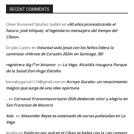
RECENT COMMENTS
«50 años pronosticando el
Oliver Roosevelt Sánchez Guillén
en
futuro: José Vólquez, el legendario mensajero del tiempo del
Cibao»
Voluntariado Jesús con los Niños lidera la
Dr-Julio Castro
en
caminata «Héroes de Corazón 2024» en Santiago, RD
registrera dig f"or binance
La Vega: Alcaldía inaugura Parque
en
de la Salud Don Hugo Estrella
Arroyo Gurabo: un renacimiento
bernabegarcia1116@gmail.com
en
mágico que surge de una idea oportuna
Carnaval Francomacorisano 2026 desborda color y alegría en
..
en
San Francisco de Macorís
Ada
Alexander Reyes es asesinado de varias puñaladas en La
en
Vega
Explican por qué en el Cibao se habla con la i en campos
Angela
en