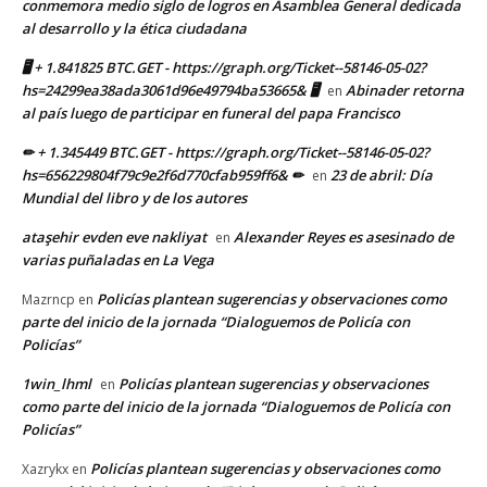
conmemora medio siglo de logros en Asamblea General dedicada
al desarrollo y la ética ciudadana
🖥 + 1.841825 BTC.GET - https://graph.org/Ticket--58146-05-02?
hs=24299ea38ada3061d96e49794ba53665& 🖥
Abinader retorna
en
al país luego de participar en funeral del papa Francisco
✏ + 1.345449 BTC.GET - https://graph.org/Ticket--58146-05-02?
hs=656229804f79c9e2f6d770cfab959ff6& ✏
23 de abril: Día
en
Mundial del libro y de los autores
ataşehir evden eve nakliyat
Alexander Reyes es asesinado de
en
varias puñaladas en La Vega
Policías plantean sugerencias y observaciones como
Mazrncp
en
parte del inicio de la jornada “Dialoguemos de Policía con
Policías”
1win_lhml
Policías plantean sugerencias y observaciones
en
como parte del inicio de la jornada “Dialoguemos de Policía con
Policías”
Policías plantean sugerencias y observaciones como
Xazrykx
en