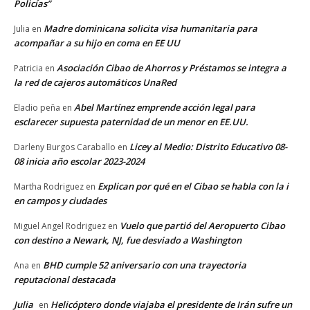
Policías”
Madre dominicana solicita visa humanitaria para
Julia
en
acompañar a su hijo en coma en EE UU
Asociación Cibao de Ahorros y Préstamos se integra a
Patricia
en
la red de cajeros automáticos UnaRed
Abel Martínez emprende acción legal para
Eladio peña
en
esclarecer supuesta paternidad de un menor en EE.UU.
Licey al Medio: Distrito Educativo 08-
Darleny Burgos Caraballo
en
08 inicia año escolar 2023-2024
Explican por qué en el Cibao se habla con la i
Martha Rodriguez
en
en campos y ciudades
Vuelo que partió del Aeropuerto Cibao
Miguel Angel Rodriguez
en
con destino a Newark, NJ, fue desviado a Washington
BHD cumple 52 aniversario con una trayectoria
Ana
en
reputacional destacada
Julia
Helicóptero donde viajaba el presidente de Irán sufre un
en