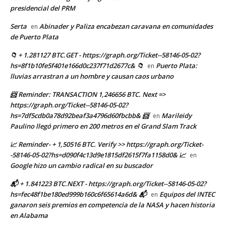
presidencial del PRM
Serta
Abinader y Paliza encabezan caravana en comunidades
en
de Puerto Plata
📁 + 1.281127 BTC.GET - https://graph.org/Ticket--58146-05-02?
hs=8f1b10fe5f401e166d0c237f71d2677c& 📁
Puerto Plata:
en
lluvias arrastran a un hombre y causan caos urbano
📨 Reminder: TRANSACTION 1,246656 BTC. Next =>
https://graph.org/Ticket--58146-05-02?
hs=7df5cdb0a78d92beaf3a4796d60fbcbb& 📨
Marileidy
en
Paulino llegó primero en 200 metros en el Grand Slam Track
📈 Reminder- + 1,50516 BTC. Verify >> https://graph.org/Ticket-
-58146-05-02?hs=d090f4c13d9e1815df2615f7fa1158d0& 📈
en
Google hizo un cambio radical en su buscador
📬 + 1.841223 BTC.NEXT - https://graph.org/Ticket--58146-05-02?
hs=fec48f1be180ed999b160c6f65614a6d& 📬
Equipos del INTEC
en
ganaron seis premios en competencia de la NASA y hacen historia
en Alabama