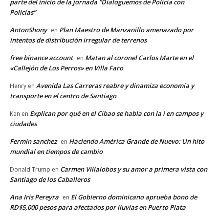
parte del inicio de la jornada “Dialoguemos de Policía con
Policías”
AntonShony
Plan Maestro de Manzanillo amenazado por
en
intentos de distribución irregular de terrenos
free binance account
Matan al coronel Carlos Marte en el
en
«Callejón de Los Perros» en Villa Faro
Avenida Las Carreras reabre y dinamiza economía y
Henry
en
transporte en el centro de Santiago
Explican por qué en el Cibao se habla con la i en campos y
Ken
en
ciudades
Fermin sanchez
Haciendo América Grande de Nuevo: Un hito
en
mundial en tiempos de cambio
Carmen Villalobos y su amor a primera vista con
Donald Trump
en
Santiago de los Caballeros
Ana Iris Pereyra
El Gobierno dominicano aprueba bono de
en
RD$5,000 pesos para afectados por lluvias en Puerto Plata