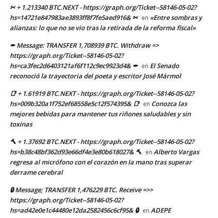
✂ + 1.213340 BTC.NEXT - https://graph.org/Ticket--58146-05-02?
hs=14721e847983ae3893ff8f7fe5aed916& ✂
«Entre sombras y
en
alianzas: lo que no se vio tras la retirada de la reforma fiscal»
✒ Message: TRANSFER 1,708939 BTC. Withdraw =>
https://graph.org/Ticket--58146-05-02?
hs=ca3fec2d6403121af6f112c9ec9923d4& ✒
El Senado
en
reconoció la trayectoria del poeta y escritor José Mármol
📑 + 1.61919 BTC.NEXT - https://graph.org/Ticket--58146-05-02?
hs=009b320a1f752ef68558e5c12f574395& 📑
Conozca las
en
mejores bebidas para mantener tus riñones saludables y sin
toxinas
🔨 + 1.37692 BTC.NEXT - https://graph.org/Ticket--58146-05-02?
hs=b38c48bf362d93e66df4e3e80b618027& 🔨
Alberto Vargas
en
regresa al micrófono con el corazón en la mano tras superar
derrame cerebral
🔒 Message; TRANSFER 1,476229 BTC. Receive =>>
https://graph.org/Ticket--58146-05-02?
hs=ad42e0e1c44480e12da2582456c6cf95& 🔒
ADEPE
en