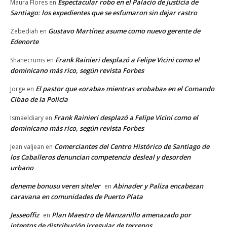
Espectacular robo en el Palacio de justicia de
Maura Flores
en
Santiago: los expedientes que se esfumaron sin dejar rastro
Gustavo Martínez asume como nuevo gerente de
Zebediah
en
Edenorte
Frank Rainieri desplazó a Felipe Vicini como el
Shanecrums
en
dominicano más rico, según revista Forbes
El pastor que «oraba» mientras «robaba» en el Comando
Jorge
en
Cibao de la Policía
Frank Rainieri desplazó a Felipe Vicini como el
Ismaeldiary
en
dominicano más rico, según revista Forbes
Comerciantes del Centro Histórico de Santiago de
Jean valjean
en
los Caballeros denuncian competencia desleal y desorden
urbano
deneme bonusu veren siteler
Abinader y Paliza encabezan
en
caravana en comunidades de Puerto Plata
Jesseoffiz
Plan Maestro de Manzanillo amenazado por
en
intentos de distribución irregular de terrenos