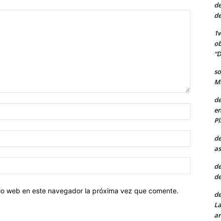
de
de
1w
ob
“D
so
Mu
de
Nombre:
en
Pl
Correo
de
electróni
as
Sitio
de
web:
de
itio web en este navegador la próxima vez que comente.
de
La
ar