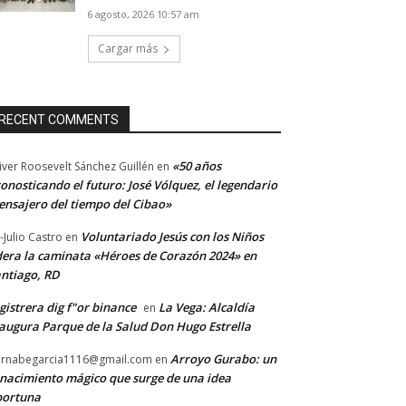
6 agosto, 2026 10:57 am
Cargar más
RECENT COMMENTS
«50 años
iver Roosevelt Sánchez Guillén
en
onosticando el futuro: José Vólquez, el legendario
nsajero del tiempo del Cibao»
Voluntariado Jesús con los Niños
-Julio Castro
en
dera la caminata «Héroes de Corazón 2024» en
ntiago, RD
gistrera dig f"or binance
La Vega: Alcaldía
en
augura Parque de la Salud Don Hugo Estrella
Arroyo Gurabo: un
rnabegarcia1116@gmail.com
en
nacimiento mágico que surge de una idea
portuna