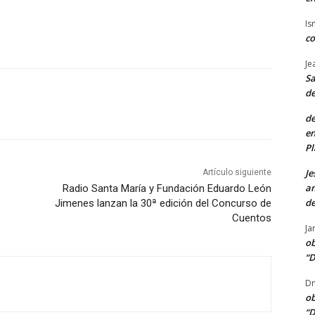
Is
co
Je
Sa
de
de
en
Pl
Je
Artículo siguiente
am
Radio Santa María y Fundación Eduardo León
de
Jimenes lanzan la 30ª edición del Concurso de
Cuentos
Ja
ob
“D
Dn
ob
“D