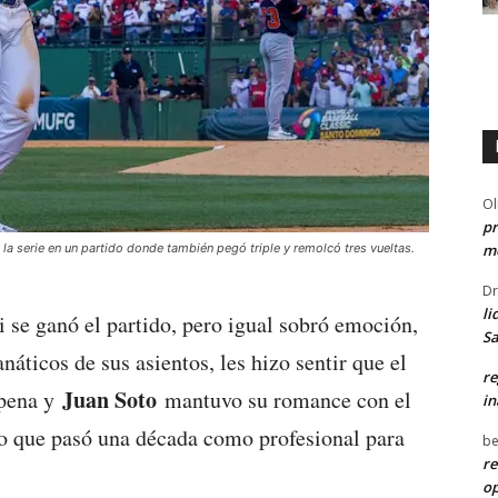
Ol
pr
me
la serie en un partido donde también pegó triple y remolcó tres vueltas.
Dr
li
 ni se ganó el partido, pero igual sobró emoción,
Sa
náticos de sus asientos, les hizo sentir que el
re
Juan Soto
 pena y
mantuvo su romance con el
in
ro que pasó una década como profesional para
be
re
o