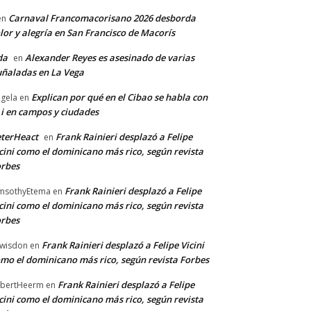
Carnaval Francomacorisano 2026 desborda
en
lor y alegría en San Francisco de Macorís
da
Alexander Reyes es asesinado de varias
en
ñaladas en La Vega
Explican por qué en el Cibao se habla con
gela
en
 i en campos y ciudades
terHeact
Frank Rainieri desplazó a Felipe
en
cini como el dominicano más rico, según revista
rbes
Frank Rainieri desplazó a Felipe
msothyEtema
en
cini como el dominicano más rico, según revista
rbes
Frank Rainieri desplazó a Felipe Vicini
wisdon
en
mo el dominicano más rico, según revista Forbes
Frank Rainieri desplazó a Felipe
bertHeerm
en
cini como el dominicano más rico, según revista