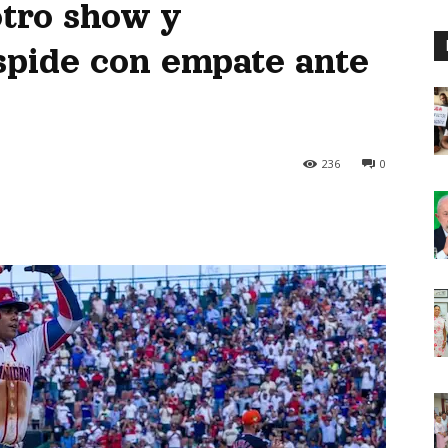
tro show y
spide con empate ante
236
0