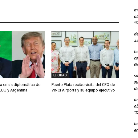
me
ob
“D
de
as
ho
co
Ge
so
EL CIBAO
su
a crisis diplomática de
Puerto Plata recibe visita del CEO de
de
EUU y Argentina
VINCI Airports y su equipo ejecutivo
o
ob
“D
b
en