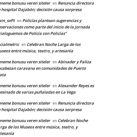
neme bonusu veren siteler
Renuncia directora
en
 hospital Dajabón; decisión causa sorpresa
in_sxPt
Policías plantean sugerencias y
en
servaciones como parte del inicio de la jornada
ialoguemos de Policía con Policías”
cialmetric
Celebran Noche Larga de los
en
seos entre música, teatro, y artesanía
neme bonusu veren siteler
Abinader y Paliza
en
*
cabezan caravana en comunidades de Puerto
ata
neme bonusu veren siteler
Alexander Reyes es
en
co:*
esinado de varias puñaladas en La Vega
neme bonusu veren siteler
Renuncia directora
en
 hospital Dajabón; decisión causa sorpresa
neme bonusu veren siteler
Celebran Noche
en
rga de los Museos entre música, teatro, y
tesanía