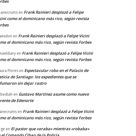
rbes
Frank Rainieri desplazó a Felipe
Lanecrums
en
cini como el dominicano más rico, según revista
rbes
Frank Rainieri desplazó a Felipe Vicini
wisdon
en
mo el dominicano más rico, según revista Forbes
Frank Rainieri desplazó a Felipe Vicini
maeldiary
en
mo el dominicano más rico, según revista Forbes
Espectacular robo en el Palacio de
ura Flores
en
sticia de Santiago: los expedientes que se
fumaron sin dejar rastro
Gustavo Martínez asume como nuevo
bediah
en
rente de Edenorte
Frank Rainieri desplazó a Felipe Vicini
anecrums
en
mo el dominicano más rico, según revista Forbes
El pastor que «oraba» mientras «robaba»
rge
en
 el Comando Cibao de la Policía