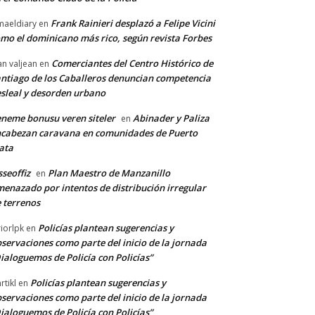
Frank Rainieri desplazó a Felipe Vicini
maeldiary
en
mo el dominicano más rico, según revista Forbes
Comerciantes del Centro Histórico de
an valjean
en
ntiago de los Caballeros denuncian competencia
sleal y desorden urbano
neme bonusu veren siteler
Abinader y Paliza
en
cabezan caravana en comunidades de Puerto
ata
sseoffiz
Plan Maestro de Manzanillo
en
enazado por intentos de distribución irregular
 terrenos
Policías plantean sugerencias y
riorlpk
en
servaciones como parte del inicio de la jornada
ialoguemos de Policía con Policías”
Policías plantean sugerencias y
rtikl
en
servaciones como parte del inicio de la jornada
ialoguemos de Policía con Policías”