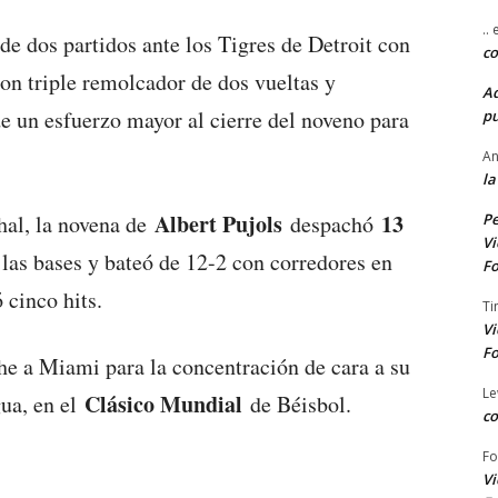
..
de dos partidos ante los Tigres de Detroit con
co
on triple remolcador de dos vueltas y
A
de un esfuerzo mayor al cierre del noveno para
pu
An
la
Albert Pujols
13
Pe
al, la novena de
despachó
Vi
 las bases y bateó de 12-2 con corredores en
Fo
 cinco hits.
Ti
Vi
Fo
he a Miami para la concentración de cara a su
Le
Clásico Mundial
gua, en el
de Béisbol.
co
Fo
Vi