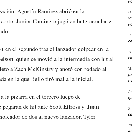
Fo
neación. Agustín Ramírez abrió en la
O
Vi
corto, Junior Caminero jugó en la tercera base
Fo
ado.
Le
co
lo
en el segundo tras el lanzador golpear en la
Is
elson
, quien se movió a la intermedia con hit al
co
boleto a Zach McKinstry y anotó con rodado al
Ma
ju
a en la que Bello tiró mal a la inicial.
es
Ze
a la pizarra en el tercero luego de
ge
Juan
 pegaran de hit ante Scott Effross y
Sh
co
emolcador de dos al nuevo lanzador, Tyler
Jo
en