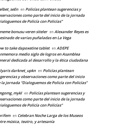
lbet_seEn
Policías plantean sugerencias y
en
servaciones como parte del inicio de la jornada
ialoguemos de Policía con Policías”
neme bonusu veren siteler
Alexander Reyes es
en
esinado de varias puñaladas en La Vega
w to take dapoxetine tablet
ADEPE
en
nmemora medio siglo de logros en Asamblea
neral dedicada al desarrollo y la ética ciudadana
lyaris darknet_upkn
Policías plantean
en
gerencias y observaciones como parte del inicio
 la jornada “Dialoguemos de Policía con Policías”
mgomg_mykl
Policías plantean sugerencias y
en
servaciones como parte del inicio de la jornada
ialoguemos de Policía con Policías”
orifem
Celebran Noche Larga de los Museos
en
tre música, teatro, y artesanía