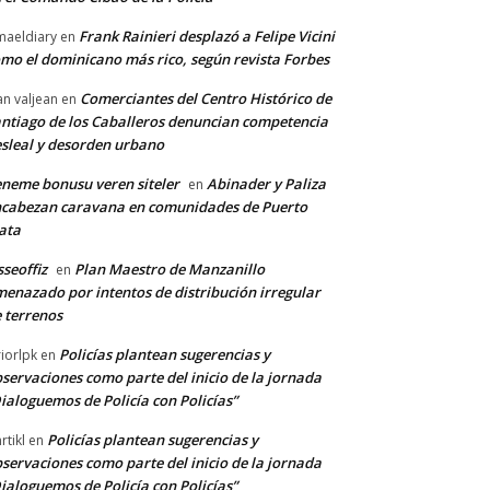
Frank Rainieri desplazó a Felipe Vicini
maeldiary
en
mo el dominicano más rico, según revista Forbes
Comerciantes del Centro Histórico de
an valjean
en
ntiago de los Caballeros denuncian competencia
sleal y desorden urbano
neme bonusu veren siteler
Abinader y Paliza
en
cabezan caravana en comunidades de Puerto
ata
sseoffiz
Plan Maestro de Manzanillo
en
enazado por intentos de distribución irregular
 terrenos
Policías plantean sugerencias y
riorlpk
en
servaciones como parte del inicio de la jornada
ialoguemos de Policía con Policías”
Policías plantean sugerencias y
rtikl
en
servaciones como parte del inicio de la jornada
ialoguemos de Policía con Policías”