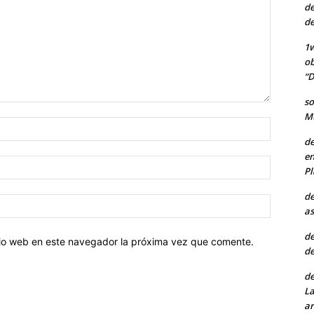
de
de
1w
ob
“D
so
Mu
Nombre:
de
en
Correo
Pl
electróni
de
Sitio
as
web:
de
itio web en este navegador la próxima vez que comente.
de
de
La
ar