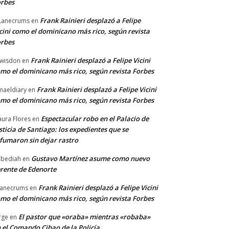
rbes
Frank Rainieri desplazó a Felipe
Lanecrums
en
cini como el dominicano más rico, según revista
rbes
Frank Rainieri desplazó a Felipe Vicini
wisdon
en
mo el dominicano más rico, según revista Forbes
Frank Rainieri desplazó a Felipe Vicini
maeldiary
en
mo el dominicano más rico, según revista Forbes
Espectacular robo en el Palacio de
ura Flores
en
sticia de Santiago: los expedientes que se
fumaron sin dejar rastro
Gustavo Martínez asume como nuevo
bediah
en
rente de Edenorte
Frank Rainieri desplazó a Felipe Vicini
anecrums
en
mo el dominicano más rico, según revista Forbes
El pastor que «oraba» mientras «robaba»
rge
en
 el Comando Cibao de la Policía