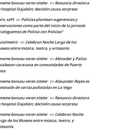
neme bonusu veren siteler
Renuncia directora
en
 hospital Dajabón; decisión causa sorpresa
in_sxPt
Policías plantean sugerencias y
en
servaciones como parte del inicio de la jornada
ialoguemos de Policía con Policías”
cialmetric
Celebran Noche Larga de los
en
seos entre música, teatro, y artesanía
*
neme bonusu veren siteler
Abinader y Paliza
en
cabezan caravana en comunidades de Puerto
ata
co:*
neme bonusu veren siteler
Alexander Reyes es
en
esinado de varias puñaladas en La Vega
neme bonusu veren siteler
Renuncia directora
en
 hospital Dajabón; decisión causa sorpresa
neme bonusu veren siteler
Celebran Noche
en
rga de los Museos entre música, teatro, y
tesanía