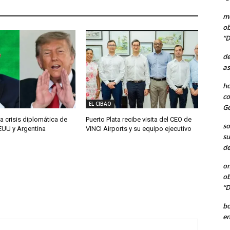
me
ob
“D
de
as
ho
co
EL CIBAO
Ge
a crisis diplomática de
Puerto Plata recibe visita del CEO de
so
EUU y Argentina
VINCI Airports y su equipo ejecutivo
su
de
o
ob
“D
b
en