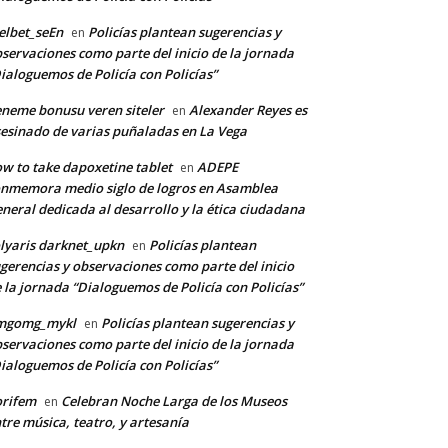
lbet_seEn
Policías plantean sugerencias y
en
servaciones como parte del inicio de la jornada
ialoguemos de Policía con Policías”
neme bonusu veren siteler
Alexander Reyes es
en
esinado de varias puñaladas en La Vega
w to take dapoxetine tablet
ADEPE
en
nmemora medio siglo de logros en Asamblea
neral dedicada al desarrollo y la ética ciudadana
lyaris darknet_upkn
Policías plantean
en
gerencias y observaciones como parte del inicio
 la jornada “Dialoguemos de Policía con Policías”
mgomg_mykl
Policías plantean sugerencias y
en
servaciones como parte del inicio de la jornada
ialoguemos de Policía con Policías”
orifem
Celebran Noche Larga de los Museos
en
tre música, teatro, y artesanía