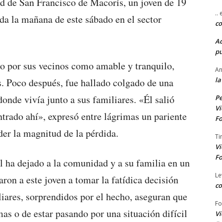
 de San Francisco de Macorís, un joven de 19
..
ida la mañana de este sábado en el sector
co
A
pu
to por sus vecinos como amable y tranquilo,
An
la
s. Poco después, fue hallado colgado de una
donde vivía junto a sus familiares. «Él salió
Pe
Vi
trado ahí», expresó entre lágrimas un pariente
Fo
er la magnitud de la pérdida.
Ti
Vi
Fo
 ha dejado a la comunidad y a su familia en un
Le
ron a este joven a tomar la fatídica decisión
co
iares, sorprendidos por el hecho, aseguran que
Fo
as o de estar pasando por una situación difícil
Vi