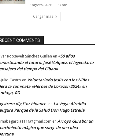
6 agosto, 2026 10:57 am
Cargar más
RECENT COMMENTS
«50 años
iver Roosevelt Sánchez Guillén
en
onosticando el futuro: José Vólquez, el legendario
nsajero del tiempo del Cibao»
Voluntariado Jesús con los Niños
-Julio Castro
en
dera la caminata «Héroes de Corazón 2024» en
ntiago, RD
gistrera dig f"or binance
La Vega: Alcaldía
en
augura Parque de la Salud Don Hugo Estrella
Arroyo Gurabo: un
rnabegarcia1116@gmail.com
en
nacimiento mágico que surge de una idea
portuna