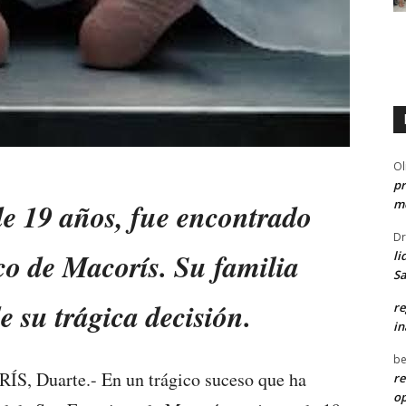
Ol
pr
me
e 19 años, fue encontrado
Dr
o de Macorís. Su familia
li
Sa
e su trágica decisión.
re
in
be
Duarte.- En un trágico suceso que ha
re
o