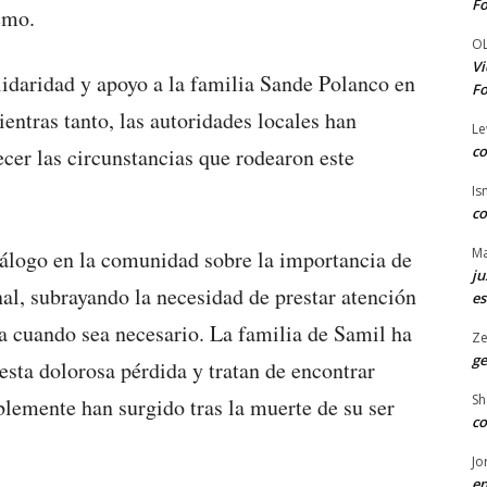
Fo
emo.
O
Vi
idaridad y apoyo a la familia Sande Polanco en
Fo
ntras tanto, las autoridades locales han
Le
co
ecer las circunstancias que rodearon este
Is
co
Ma
diálogo en la comunidad sobre la importancia de
ju
al, subrayando la necesidad de prestar atención
es
da cuando sea necesario. La familia de Samil ha
Ze
ge
esta dolorosa pérdida y tratan de encontrar
Sh
blemente han surgido tras la muerte de su ser
co
Jo
en