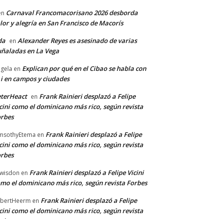
Carnaval Francomacorisano 2026 desborda
en
lor y alegría en San Francisco de Macorís
da
Alexander Reyes es asesinado de varias
en
ñaladas en La Vega
Explican por qué en el Cibao se habla con
gela
en
 i en campos y ciudades
terHeact
Frank Rainieri desplazó a Felipe
en
cini como el dominicano más rico, según revista
rbes
Frank Rainieri desplazó a Felipe
msothyEtema
en
cini como el dominicano más rico, según revista
rbes
Frank Rainieri desplazó a Felipe Vicini
wisdon
en
mo el dominicano más rico, según revista Forbes
Frank Rainieri desplazó a Felipe
bertHeerm
en
cini como el dominicano más rico, según revista