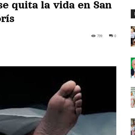
e quita la vida en San
rís
739
0