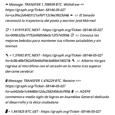
✒ Message: TRANSFER 1,708939 BTC. Withdraw =>
https://graph.org/Ticket--58146-05-02?
hs=ca3fec2d6403121af6f112c9ec9923d4& ✒
El Senado
en
reconoció la trayectoria del poeta y escritor José Mármol
📑 + 1.61919 BTC.NEXT - https://graph.org/Ticket--58146-05-02?
hs=009b320a1f752ef68558e5c12f574395& 📑
Conozca las
en
mejores bebidas para mantener tus riñones saludables y sin
toxinas
🔨 + 1.37692 BTC.NEXT - https://graph.org/Ticket--58146-05-02?
hs=b38c48bf362d93e66df4e3e80b618027& 🔨
Alberto Vargas
en
regresa al micrófono con el corazón en la mano tras superar
derrame cerebral
🔒 Message; TRANSFER 1,476229 BTC. Receive =>>
https://graph.org/Ticket--58146-05-02?
hs=ad42e0e1c44480e12da2582456c6cf95& 🔒
ADEPE
en
conmemora medio siglo de logros en Asamblea General dedicada
al desarrollo y la ética ciudadana
🖥 + 1.841825 BTC.GET - https://graph.org/Ticket--58146-05-02?