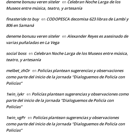
deneme bonusu veren siteler
Celebran Noche Larga de los
en
Museos entre música, teatro, y artesanía
finasteride to buy
CODOPESCA decomisa 623 libras de Lambí y
en
806 en Samaná
deneme bonusu veren siteler
Alexander Reyes es asesinado de
en
varias puñaladas en La Vega
social boss
Celebran Noche Larga de los Museos entre música,
en
teatro, y artesanía
melbet_zhOr
Policías plantean sugerencias y observaciones
en
como parte del inicio de la jornada “Dialoguemos de Policía con
Policías”
1win_iykr
Policías plantean sugerencias y observaciones como
en
parte del inicio de la jornada “Dialoguemos de Policía con
Policías”
1win_vgPr
Policías plantean sugerencias y observaciones
en
como parte del inicio de la jornada “Dialoguemos de Policía con
Policías”