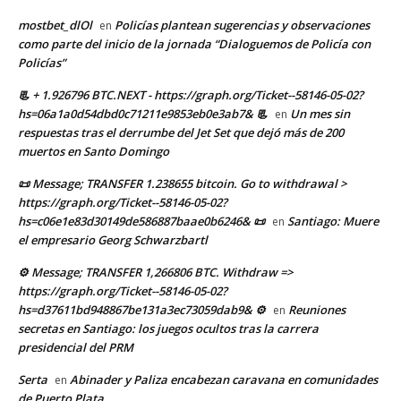
mostbet_dlOl
Policías plantean sugerencias y observaciones
en
como parte del inicio de la jornada “Dialoguemos de Policía con
Policías”
📃 + 1.926796 BTC.NEXT - https://graph.org/Ticket--58146-05-02?
hs=06a1a0d54dbd0c71211e9853eb0e3ab7& 📃
Un mes sin
en
respuestas tras el derrumbe del Jet Set que dejó más de 200
muertos en Santo Domingo
📜 Message; TRANSFER 1.238655 bitcoin. Go to withdrawal >
https://graph.org/Ticket--58146-05-02?
hs=c06e1e83d30149de586887baae0b6246& 📜
Santiago: Muere
en
el empresario Georg Schwarzbartl
⚙ Message; TRANSFER 1,266806 BTC. Withdraw =>
https://graph.org/Ticket--58146-05-02?
hs=d37611bd948867be131a3ec73059dab9& ⚙
Reuniones
en
secretas en Santiago: los juegos ocultos tras la carrera
presidencial del PRM
Serta
Abinader y Paliza encabezan caravana en comunidades
en
de Puerto Plata