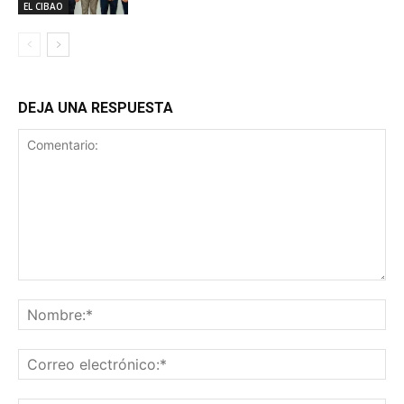
EL CIBAO
DEJA UNA RESPUESTA
Comentario:
No
Co
ele