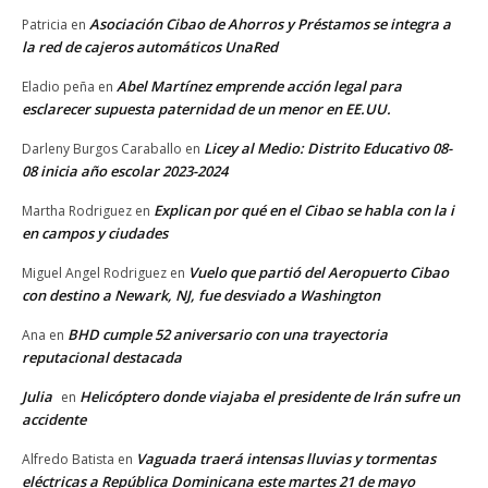
Asociación Cibao de Ahorros y Préstamos se integra a
Patricia
en
la red de cajeros automáticos UnaRed
Abel Martínez emprende acción legal para
Eladio peña
en
esclarecer supuesta paternidad de un menor en EE.UU.
Licey al Medio: Distrito Educativo 08-
Darleny Burgos Caraballo
en
08 inicia año escolar 2023-2024
Explican por qué en el Cibao se habla con la i
Martha Rodriguez
en
en campos y ciudades
Vuelo que partió del Aeropuerto Cibao
Miguel Angel Rodriguez
en
con destino a Newark, NJ, fue desviado a Washington
BHD cumple 52 aniversario con una trayectoria
Ana
en
reputacional destacada
Julia
Helicóptero donde viajaba el presidente de Irán sufre un
en
accidente
Vaguada traerá intensas lluvias y tormentas
Alfredo Batista
en
eléctricas a República Dominicana este martes 21 de mayo