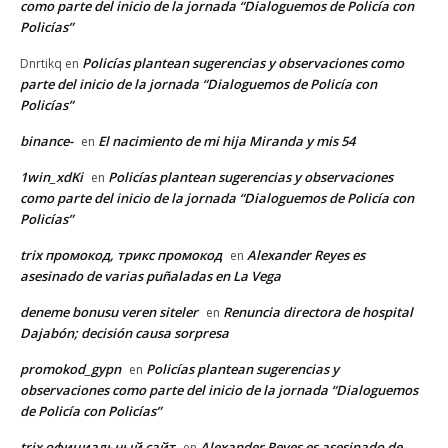
como parte del inicio de la jornada “Dialoguemos de Policía con
Policías”
Policías plantean sugerencias y observaciones como
Dnrtikq
en
parte del inicio de la jornada “Dialoguemos de Policía con
Policías”
binance-
El nacimiento de mi hija Miranda y mis 54
en
1win_xdKi
Policías plantean sugerencias y observaciones
en
como parte del inicio de la jornada “Dialoguemos de Policía con
Policías”
trix промокод, трикс промокод
Alexander Reyes es
en
asesinado de varias puñaladas en La Vega
deneme bonusu veren siteler
Renuncia directora de hospital
en
Dajabón; decisión causa sorpresa
promokod_gypn
Policías plantean sugerencias y
en
observaciones como parte del inicio de la jornada “Dialoguemos
de Policía con Policías”
trix официальный сайт
Alexander Reyes es asesinado de
en