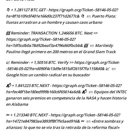
📁 + 1.281127 BTC.GET - https://graph.org/Ticket--58146-05-02?
hs=8f1b10fe5f401e166d0c237f71d2677c& 📁
Puerto Plata:
en
lluvias arrastran a un hombre y causan caos urbano
📨 Reminder: TRANSACTION 1,246656 BTC. Next =>
https://graph.org/Ticket--58146-05-02?
hs=7df5cdb0a78d92beaf3a4796d60fbcbb& 📨
Marileidy
en
Paulino llegó primero en 200 metros en el Grand Slam Track
📈 Reminder- + 1,50516 BTC. Verify >> https://graph.org/Ticket-
-58146-05-02?hs=d090f4c13d9e1815df2615f7fa1158d0& 📈
en
Google hizo un cambio radical en su buscador
📬 + 1.841223 BTC.NEXT - https://graph.org/Ticket--58146-05-02?
hs=fec48f1be180ed999b160c6f65614a6d& 📬
Equipos del INTEC
en
ganaron seis premios en competencia de la NASA y hacen historia
en Alabama
✂ + 1.213340 BTC.NEXT - https://graph.org/Ticket--58146-05-02?
hs=14721e847983ae3893ff8f7fe5aed916& ✂
«Entre sombras y
en
alianzas: lo que no se vio tras la retirada de la reforma fiscal»