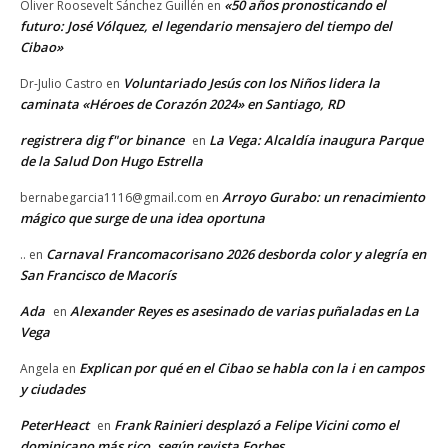
«50 años pronosticando el
Oliver Roosevelt Sánchez Guillén
en
futuro: José Vólquez, el legendario mensajero del tiempo del
Cibao»
Voluntariado Jesús con los Niños lidera la
Dr-Julio Castro
en
caminata «Héroes de Corazón 2024» en Santiago, RD
registrera dig f"or binance
La Vega: Alcaldía inaugura Parque
en
de la Salud Don Hugo Estrella
Arroyo Gurabo: un renacimiento
bernabegarcia1116@gmail.com
en
mágico que surge de una idea oportuna
Carnaval Francomacorisano 2026 desborda color y alegría en
..
en
San Francisco de Macorís
Ada
Alexander Reyes es asesinado de varias puñaladas en La
en
Vega
Explican por qué en el Cibao se habla con la i en campos
Angela
en
y ciudades
PeterHeact
Frank Rainieri desplazó a Felipe Vicini como el
en
dominicano más rico, según revista Forbes