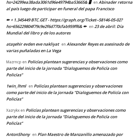
hs=24299ea38ada3061d96e49794ba53665& 🖥
Abinader retorna
en
al país luego de participar en funeral del papa Francisco
✏ + 1.345449 BTC.GET - https://graph.org/Ticket--58146-05-02?
hs=656229804f79c9e2f6d770cfab959ff6& ✏
23 de abril: Día
en
Mundial del libro y de los autores
ataşehir evden eve nakliyat
Alexander Reyes es asesinado de
en
varias puñaladas en La Vega
Policías plantean sugerencias y observaciones como
Mazrncp
en
parte del inicio de la jornada “Dialoguemos de Policía con
Policías”
1win_lhml
Policías plantean sugerencias y observaciones
en
como parte del inicio de la jornada “Dialoguemos de Policía con
Policías”
Policías plantean sugerencias y observaciones como
Xazrykx
en
parte del inicio de la jornada “Dialoguemos de Policía con
Policías”
AntonShony
Plan Maestro de Manzanillo amenazado por
en