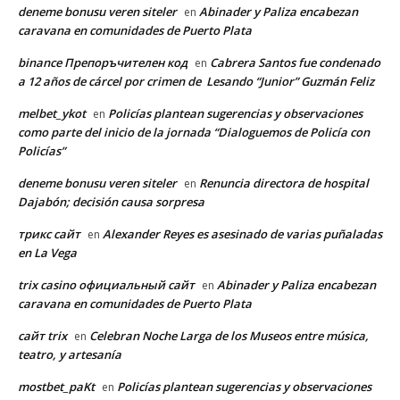
deneme bonusu veren siteler
Abinader y Paliza encabezan
en
caravana en comunidades de Puerto Plata
binance Препоръчителен код
Cabrera Santos fue condenado
en
a 12 años de cárcel por crimen de Lesando “Junior” Guzmán Feliz
melbet_ykot
Policías plantean sugerencias y observaciones
en
como parte del inicio de la jornada “Dialoguemos de Policía con
Policías”
deneme bonusu veren siteler
Renuncia directora de hospital
en
Dajabón; decisión causa sorpresa
трикс сайт
Alexander Reyes es asesinado de varias puñaladas
en
en La Vega
trix casino официальный сайт
Abinader y Paliza encabezan
en
caravana en comunidades de Puerto Plata
сайт trix
Celebran Noche Larga de los Museos entre música,
en
teatro, y artesanía
mostbet_paKt
Policías plantean sugerencias y observaciones
en