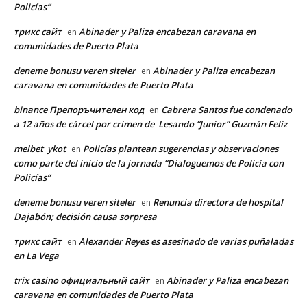
Policías”
трикс сайт
Abinader y Paliza encabezan caravana en
en
comunidades de Puerto Plata
deneme bonusu veren siteler
Abinader y Paliza encabezan
en
caravana en comunidades de Puerto Plata
binance Препоръчителен код
Cabrera Santos fue condenado
en
a 12 años de cárcel por crimen de Lesando “Junior” Guzmán Feliz
melbet_ykot
Policías plantean sugerencias y observaciones
en
como parte del inicio de la jornada “Dialoguemos de Policía con
Policías”
deneme bonusu veren siteler
Renuncia directora de hospital
en
Dajabón; decisión causa sorpresa
трикс сайт
Alexander Reyes es asesinado de varias puñaladas
en
en La Vega
trix casino официальный сайт
Abinader y Paliza encabezan
en
caravana en comunidades de Puerto Plata