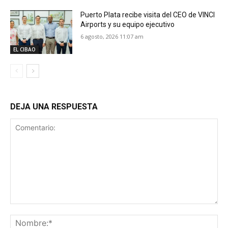
Puerto Plata recibe visita del CEO de VINCI
Airports y su equipo ejecutivo
6 agosto, 2026 11:07 am
EL CIBAO
DEJA UNA RESPUESTA
Comentario:
No