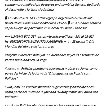
conmemora medio siglo de logros en Asamblea General dedicada
al desarrollo y la ética ciudadana
🖥 + 1.841825 BTC.GET - https://graph.org/Ticket--58146-05-02?
hs=24299ea38ada3061d96e49794ba53665& 🖥
Abinader retorna
en
al país luego de participar en funeral del papa Francisco
✏ + 1.345449 BTC.GET - https://graph.org/Ticket--58146-05-02?
hs=656229804f79c9e2f6d770cfab959ff6& ✏
23 de abril: Día
en
Mundial del libro y de los autores
ataşehir evden eve nakliyat
Alexander Reyes es asesinado de
en
varias puñaladas en La Vega
Policías plantean sugerencias y observaciones como
Mazrncp
en
parte del inicio de la jornada “Dialoguemos de Policía con
Policías”
1win_lhml
Policías plantean sugerencias y observaciones
en
como parte del inicio de la jornada “Dialoguemos de Policía con
Policías”
Policías plantean sugerencias y observaciones como
Xazrykx
en