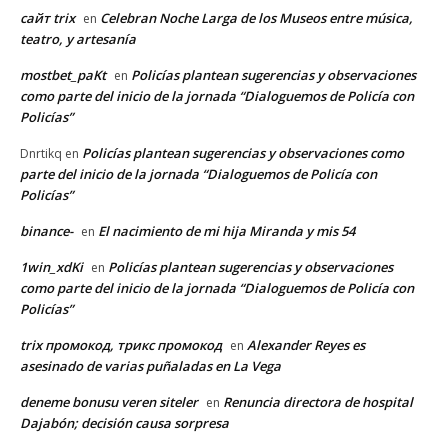
сайт trix
Celebran Noche Larga de los Museos entre música,
en
teatro, y artesanía
mostbet_paKt
Policías plantean sugerencias y observaciones
en
como parte del inicio de la jornada “Dialoguemos de Policía con
Policías”
Policías plantean sugerencias y observaciones como
Dnrtikq
en
parte del inicio de la jornada “Dialoguemos de Policía con
Policías”
binance-
El nacimiento de mi hija Miranda y mis 54
en
1win_xdKi
Policías plantean sugerencias y observaciones
en
como parte del inicio de la jornada “Dialoguemos de Policía con
Policías”
trix промокод, трикс промокод
Alexander Reyes es
en
asesinado de varias puñaladas en La Vega
deneme bonusu veren siteler
Renuncia directora de hospital
en
Dajabón; decisión causa sorpresa