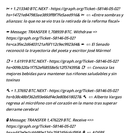
✂ + 1.213340 BTC.NEXT - https://graph.org/Ticket--58146-05-02?
hs=14721e847983ae3893ff8f7fe5aed916& ✂
«Entre sombras y
en
alianzas: lo que no se vio tras la retirada de la reforma fiscal»
✒ Message: TRANSFER 1,708939 BTC. Withdraw =>
https://graph.org/Ticket--58146-05-02?
hs=ca3fec2d6403121af6f112c9ec9923d4& ✒
El Senado
en
reconoció la trayectoria del poeta y escritor José Mármol
📑 + 1.61919 BTC.NEXT - https://graph.org/Ticket--58146-05-02?
hs=009b320a1f752ef68558e5c12f574395& 📑
Conozca las
en
mejores bebidas para mantener tus riñones saludables y sin
toxinas
🔨 + 1.37692 BTC.NEXT - https://graph.org/Ticket--58146-05-02?
hs=b38c48bf362d93e66df4e3e80b618027& 🔨
Alberto Vargas
en
regresa al micrófono con el corazón en la mano tras superar
derrame cerebral
🔒 Message; TRANSFER 1,476229 BTC. Receive =>>
https://graph.org/Ticket--58146-05-02?
hs=ad42e0e1c44480e12da2582456c6cf95& 🔒
ADEPE
en