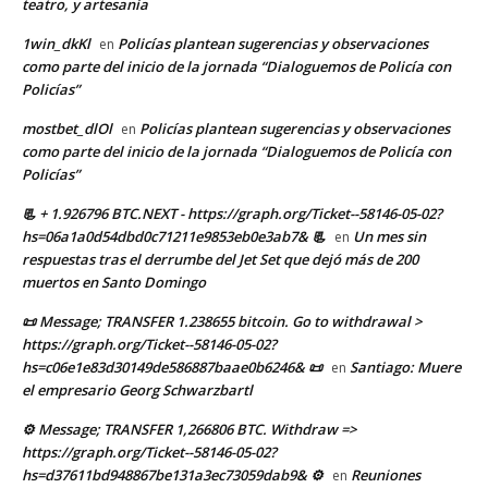
teatro, y artesanía
1win_dkKl
Policías plantean sugerencias y observaciones
en
como parte del inicio de la jornada “Dialoguemos de Policía con
Policías”
mostbet_dlOl
Policías plantean sugerencias y observaciones
en
como parte del inicio de la jornada “Dialoguemos de Policía con
Policías”
📃 + 1.926796 BTC.NEXT - https://graph.org/Ticket--58146-05-02?
hs=06a1a0d54dbd0c71211e9853eb0e3ab7& 📃
Un mes sin
en
respuestas tras el derrumbe del Jet Set que dejó más de 200
muertos en Santo Domingo
📜 Message; TRANSFER 1.238655 bitcoin. Go to withdrawal >
https://graph.org/Ticket--58146-05-02?
hs=c06e1e83d30149de586887baae0b6246& 📜
Santiago: Muere
en
el empresario Georg Schwarzbartl
⚙ Message; TRANSFER 1,266806 BTC. Withdraw =>
https://graph.org/Ticket--58146-05-02?
hs=d37611bd948867be131a3ec73059dab9& ⚙
Reuniones
en