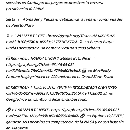
secretas en Santiago: los juegos ocultos tras la carrera
presidencial del PRM
Serta
Abinader y Paliza encabezan caravana en comunidades
en
de Puerto Plata
📁 + 1.281127 BTC.GET - https://graph.org/Ticket--58146-05-02?
hs=8f1b10fe5f401e166d0c237f71d2677c& 📁
Puerto Plata:
en
lluvias arrastran a un hombre y causan caos urbano
📨 Reminder: TRANSACTION 1,246656 BTC. Next =>
https://graph.org/Ticket--58146-05-02?
hs=7df5cdb0a78d92beaf3a4796d60fbcbb& 📨
Marileidy
en
Paulino llegó primero en 200 metros en el Grand Slam Track
📈 Reminder- + 1,50516 BTC. Verify >> https://graph.org/Ticket-
-58146-05-02?hs=d090f4c13d9e1815df2615f7fa1158d0& 📈
en
Google hizo un cambio radical en su buscador
📬 + 1.841223 BTC.NEXT - https://graph.org/Ticket--58146-05-02?
hs=fec48f1be180ed999b160c6f65614a6d& 📬
Equipos del INTEC
en
ganaron seis premios en competencia de la NASA y hacen historia
en Alabama