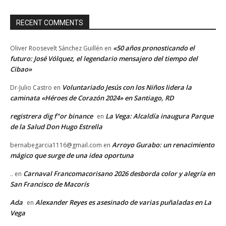
RECENT COMMENTS
«50 años pronosticando el
Oliver Roosevelt Sánchez Guillén
en
futuro: José Vólquez, el legendario mensajero del tiempo del
Cibao»
Voluntariado Jesús con los Niños lidera la
Dr-Julio Castro
en
caminata «Héroes de Corazón 2024» en Santiago, RD
registrera dig f"or binance
La Vega: Alcaldía inaugura Parque
en
de la Salud Don Hugo Estrella
Arroyo Gurabo: un renacimiento
bernabegarcia1116@gmail.com
en
mágico que surge de una idea oportuna
Carnaval Francomacorisano 2026 desborda color y alegría en
..
en
San Francisco de Macorís
Ada
Alexander Reyes es asesinado de varias puñaladas en La
en
Vega