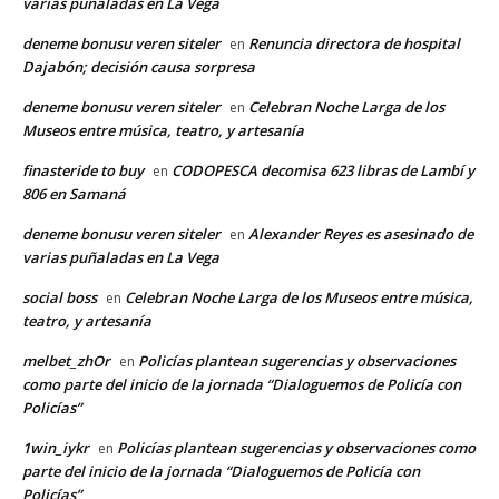
varias puñaladas en La Vega
deneme bonusu veren siteler
Renuncia directora de hospital
en
Dajabón; decisión causa sorpresa
deneme bonusu veren siteler
Celebran Noche Larga de los
en
Museos entre música, teatro, y artesanía
finasteride to buy
CODOPESCA decomisa 623 libras de Lambí y
en
806 en Samaná
deneme bonusu veren siteler
Alexander Reyes es asesinado de
en
varias puñaladas en La Vega
social boss
Celebran Noche Larga de los Museos entre música,
en
teatro, y artesanía
melbet_zhOr
Policías plantean sugerencias y observaciones
en
como parte del inicio de la jornada “Dialoguemos de Policía con
Policías”
1win_iykr
Policías plantean sugerencias y observaciones como
en
parte del inicio de la jornada “Dialoguemos de Policía con
Policías”