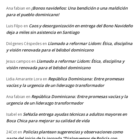
¡Bonos navideños: Una bendición o una maldición
Ana fabian
en
para el pueblo dominicano!
Caos y desorganización en entrega del Bono Navideño
Luis Filpo
en
deja a miles sin asistencia en Santiago
Llamado a reformar Lidom: Ética, disciplina
Diógenes Céspedes
en
y visión renovada para el béisbol dominicano
Llamado a reformar Lidom: Ética, disciplina y
Jesus campos
en
visión renovada para el béisbol dominicano
República Dominicana: Entre promesas
Lidia Amarante Lora
en
vacías y la urgencia de un liderazgo transformador
República Dominicana: Entre promesas vacías y la
Ana fabian
en
urgencia de un liderazgo transformador
SeNaSa entrega ayudas técnicas a adultos mayores en
Isabel
en
Boca Chica para mejorar su calidad de vida
Policías plantean sugerencias y observaciones como
24Cot
en
parte del inicio de la jornada “Dialoguemos de Policía con