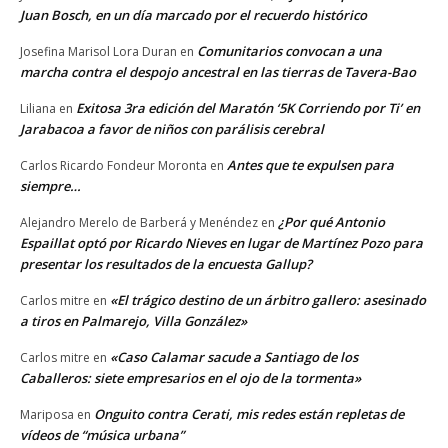
Juan Bosch, en un día marcado por el recuerdo histórico
Comunitarios convocan a una
Josefina Marisol Lora Duran
en
marcha contra el despojo ancestral en las tierras de Tavera-Bao
Exitosa 3ra edición del Maratón ‘5K Corriendo por Ti’ en
Liliana
en
Jarabacoa a favor de niños con parálisis cerebral
Antes que te expulsen para
Carlos Ricardo Fondeur Moronta
en
siempre…
¿Por qué Antonio
Alejandro Merelo de Barberá y Menéndez
en
Espaillat optó por Ricardo Nieves en lugar de Martínez Pozo para
presentar los resultados de la encuesta Gallup?
«El trágico destino de un árbitro gallero: asesinado
Carlos mitre
en
a tiros en Palmarejo, Villa González»
«Caso Calamar sacude a Santiago de los
Carlos mitre
en
Caballeros: siete empresarios en el ojo de la tormenta»
Onguito contra Cerati, mis redes están repletas de
Mariposa
en
vídeos de “música urbana”