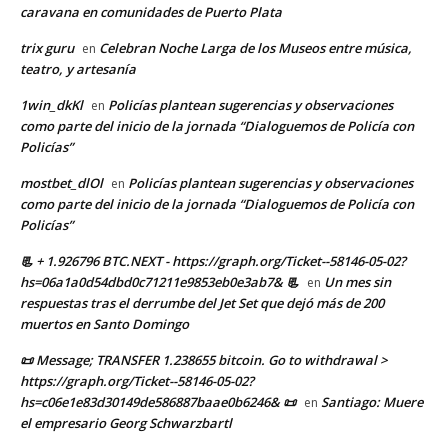
caravana en comunidades de Puerto Plata
trix guru
Celebran Noche Larga de los Museos entre música,
en
teatro, y artesanía
1win_dkKl
Policías plantean sugerencias y observaciones
en
como parte del inicio de la jornada “Dialoguemos de Policía con
Policías”
mostbet_dlOl
Policías plantean sugerencias y observaciones
en
como parte del inicio de la jornada “Dialoguemos de Policía con
Policías”
📃 + 1.926796 BTC.NEXT - https://graph.org/Ticket--58146-05-02?
hs=06a1a0d54dbd0c71211e9853eb0e3ab7& 📃
Un mes sin
en
respuestas tras el derrumbe del Jet Set que dejó más de 200
muertos en Santo Domingo
📜 Message; TRANSFER 1.238655 bitcoin. Go to withdrawal >
https://graph.org/Ticket--58146-05-02?
hs=c06e1e83d30149de586887baae0b6246& 📜
Santiago: Muere
en
el empresario Georg Schwarzbartl