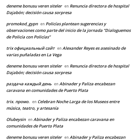
deneme bonusu veren siteler
Renuncia directora de hospital
en
Dajabón; decisión causa sorpresa
promokod_gypn
Policías plantean sugerencias y
en
observaciones como parte del inicio de la jornada “Dialoguemos
de Policía con Policías”
trix официальный сайт
Alexander Reyes es asesinado de
en
varias puñaladas en La Vega
deneme bonusu veren siteler
Renuncia directora de hospital
en
Dajabón; decisión causa sorpresa
раздача каждый день
Abinader y Paliza encabezan
en
caravana en comunidades de Puerto Plata
trix. промо.
Celebran Noche Larga de los Museos entre
en
música, teatro, y artesanía
Olubeysin
Abinader y Paliza encabezan caravana en
en
comunidades de Puerto Plata
deneme bonusu veren siteler
Abinader y Paliza encabezan
en