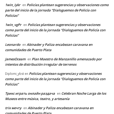
1win_iykr
Policías plantean sugerencias y observaciones como
en
parte del inicio de la jornada “Dialoguemos de Policía con
Policías”
1win_vgPr
Policías plantean sugerencias y observaciones
en
como parte del inicio de la jornada “Dialoguemos de Policía con
Policías”
Leonardo
Abinader y Paliza encabezan caravana en
en
comunidades de Puerto Plata
JamesOceam
Plan Maestro de Manzanillo amenazado por
en
intentos de distribución irregular de terrenos
Policías plantean sugerencias y observaciones
Diplomi_ybst
en
como parte del inicio de la jornada “Dialoguemos de Policía con
Policías”
Трикс играть онлайн раздача
Celebran Noche Larga de los
en
Museos entre música, teatro, y artesanía
trix мечту
Abinader y Paliza encabezan caravana en
en
comunidades de Puerto Plata