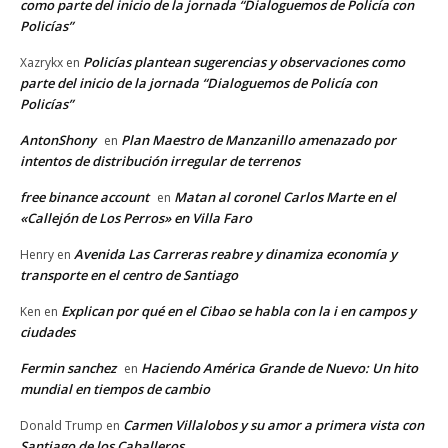
como parte del inicio de la jornada “Dialoguemos de Policía con
Policías”
Policías plantean sugerencias y observaciones como
Xazrykx
en
parte del inicio de la jornada “Dialoguemos de Policía con
Policías”
AntonShony
Plan Maestro de Manzanillo amenazado por
en
intentos de distribución irregular de terrenos
free binance account
Matan al coronel Carlos Marte en el
en
«Callejón de Los Perros» en Villa Faro
Avenida Las Carreras reabre y dinamiza economía y
Henry
en
transporte en el centro de Santiago
Explican por qué en el Cibao se habla con la i en campos y
Ken
en
ciudades
Fermin sanchez
Haciendo América Grande de Nuevo: Un hito
en
mundial en tiempos de cambio
Carmen Villalobos y su amor a primera vista con
Donald Trump
en
Santiago de los Caballeros