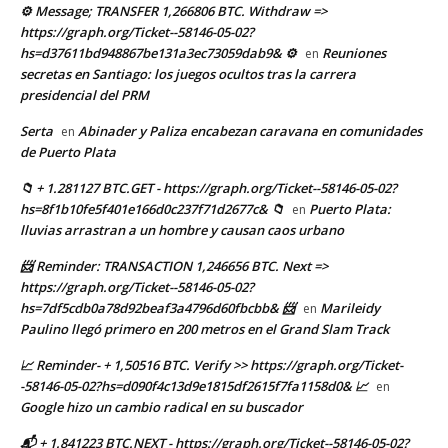
⚙ Message; TRANSFER 1,266806 BTC. Withdraw =>
https://graph.org/Ticket--58146-05-02?
hs=d37611bd948867be131a3ec73059dab9& ⚙
Reuniones
en
secretas en Santiago: los juegos ocultos tras la carrera
presidencial del PRM
Serta
Abinader y Paliza encabezan caravana en comunidades
en
de Puerto Plata
📁 + 1.281127 BTC.GET - https://graph.org/Ticket--58146-05-02?
hs=8f1b10fe5f401e166d0c237f71d2677c& 📁
Puerto Plata:
en
lluvias arrastran a un hombre y causan caos urbano
📨 Reminder: TRANSACTION 1,246656 BTC. Next =>
https://graph.org/Ticket--58146-05-02?
hs=7df5cdb0a78d92beaf3a4796d60fbcbb& 📨
Marileidy
en
Paulino llegó primero en 200 metros en el Grand Slam Track
📈 Reminder- + 1,50516 BTC. Verify >> https://graph.org/Ticket-
-58146-05-02?hs=d090f4c13d9e1815df2615f7fa1158d0& 📈
en
Google hizo un cambio radical en su buscador
📬 + 1.841223 BTC.NEXT - https://graph.org/Ticket--58146-05-02?