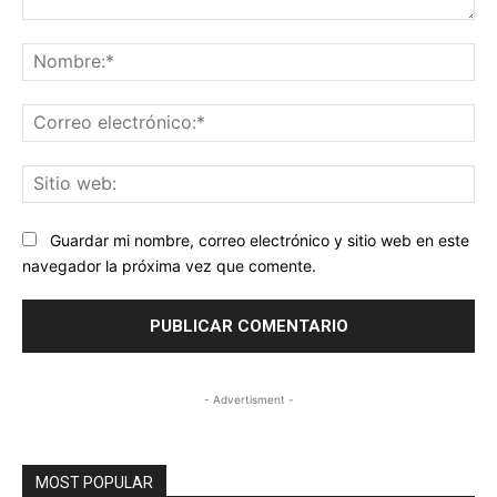
Comentario:
No
Co
ele
Sit
we
Guardar mi nombre, correo electrónico y sitio web en este
navegador la próxima vez que comente.
- Advertisment -
MOST POPULAR