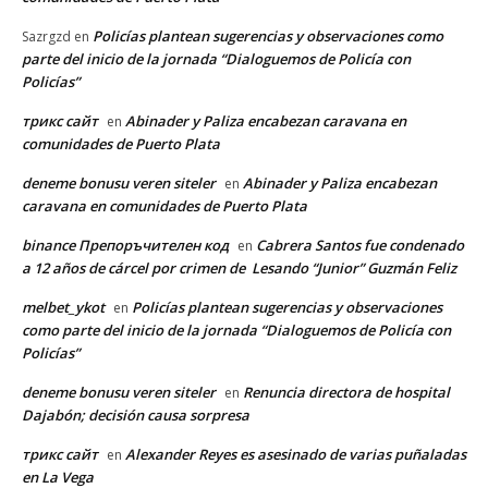
Policías plantean sugerencias y observaciones como
Sazrgzd
en
parte del inicio de la jornada “Dialoguemos de Policía con
Policías”
трикс сайт
Abinader y Paliza encabezan caravana en
en
comunidades de Puerto Plata
deneme bonusu veren siteler
Abinader y Paliza encabezan
en
caravana en comunidades de Puerto Plata
binance Препоръчителен код
Cabrera Santos fue condenado
en
a 12 años de cárcel por crimen de Lesando “Junior” Guzmán Feliz
melbet_ykot
Policías plantean sugerencias y observaciones
en
como parte del inicio de la jornada “Dialoguemos de Policía con
Policías”
deneme bonusu veren siteler
Renuncia directora de hospital
en
Dajabón; decisión causa sorpresa
трикс сайт
Alexander Reyes es asesinado de varias puñaladas
en
en La Vega