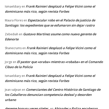
Frank Rainieri desplazó a Felipe Vicini como el
Ismaeldiary
en
dominicano más rico, según revista Forbes
Espectacular robo en el Palacio de justicia de
Maura Flores
en
Santiago: los expedientes que se esfumaron sin dejar rastro
Gustavo Martínez asume como nuevo gerente de
Zebediah
en
Edenorte
Frank Rainieri desplazó a Felipe Vicini como el
Shanecrums
en
dominicano más rico, según revista Forbes
El pastor que «oraba» mientras «robaba» en el Comando
Jorge
en
Cibao de la Policía
Frank Rainieri desplazó a Felipe Vicini como el
Ismaeldiary
en
dominicano más rico, según revista Forbes
Comerciantes del Centro Histórico de Santiago de
Jean valjean
en
los Caballeros denuncian competencia desleal y desorden
urbano
deneme bonusu veren siteler
Abinader y Paliza encabezan
en