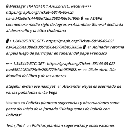
🔒 Message; TRANSFER 1,476229 BTC. Receive =>>
https://graph.org/Ticket--58146-05-02?
hs=ad42e0e1c44480e12da2582456c6cf95& 🔒
ADEPE
en
conmemora medio siglo de logros en Asamblea General dedicada
al desarrollo y la ética ciudadana
🖥 + 1.841825 BTC.GET - https://graph.org/Ticket--58146-05-02?
hs=24299ea38ada3061d96e49794ba53665& 🖥
Abinader retorna
en
al país luego de participar en funeral del papa Francisco
✏ + 1.345449 BTC.GET - https://graph.org/Ticket--58146-05-02?
hs=656229804f79c9e2f6d770cfab959ff6& ✏
23 de abril: Día
en
Mundial del libro y de los autores
ataşehir evden eve nakliyat
Alexander Reyes es asesinado de
en
varias puñaladas en La Vega
Policías plantean sugerencias y observaciones como
Mazrncp
en
parte del inicio de la jornada “Dialoguemos de Policía con
Policías”
1win_lhml
Policías plantean sugerencias y observaciones
en