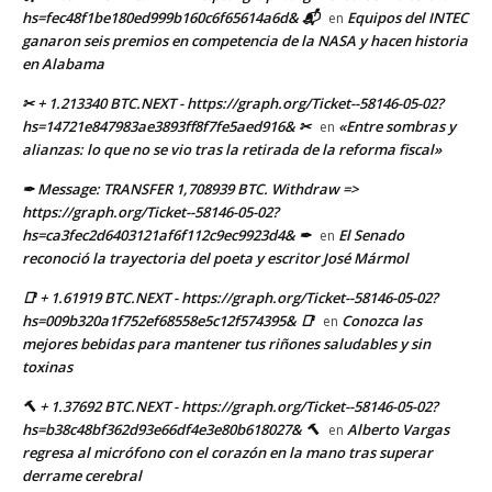
hs=fec48f1be180ed999b160c6f65614a6d& 📬
Equipos del INTEC
en
ganaron seis premios en competencia de la NASA y hacen historia
en Alabama
✂ + 1.213340 BTC.NEXT - https://graph.org/Ticket--58146-05-02?
hs=14721e847983ae3893ff8f7fe5aed916& ✂
«Entre sombras y
en
alianzas: lo que no se vio tras la retirada de la reforma fiscal»
✒ Message: TRANSFER 1,708939 BTC. Withdraw =>
https://graph.org/Ticket--58146-05-02?
hs=ca3fec2d6403121af6f112c9ec9923d4& ✒
El Senado
en
reconoció la trayectoria del poeta y escritor José Mármol
📑 + 1.61919 BTC.NEXT - https://graph.org/Ticket--58146-05-02?
hs=009b320a1f752ef68558e5c12f574395& 📑
Conozca las
en
mejores bebidas para mantener tus riñones saludables y sin
toxinas
🔨 + 1.37692 BTC.NEXT - https://graph.org/Ticket--58146-05-02?
hs=b38c48bf362d93e66df4e3e80b618027& 🔨
Alberto Vargas
en
regresa al micrófono con el corazón en la mano tras superar
derrame cerebral