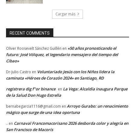
Cargar más
RECENT COMMENTS
«50 años pronosticando el
Oliver Roosevelt Sánchez Guillén
en
futuro: José Vólquez, el legendario mensajero del tiempo del
Cibao»
Voluntariado Jesús con los Niños lidera la
Dr-Julio Castro
en
caminata «Héroes de Corazón 2024» en Santiago, RD
registrera dig f"or binance
La Vega: Alcaldía inaugura Parque
en
de la Salud Don Hugo Estrella
Arroyo Gurabo: un renacimiento
bernabegarcia1116@gmail.com
en
mágico que surge de una idea oportuna
Carnaval Francomacorisano 2026 desborda color y alegría en
..
en
San Francisco de Macorís