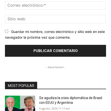
Co
ele
Sit
we
Guardar mi nombre, correo electrónico y sitio web en este
navegador la próxima vez que comente.
- Advertisment -
MOST POPULAR
Se agudiza la crisis diplomática de Brasil
con EEUU y Argentina
6 agosto, 2026 11:17 am