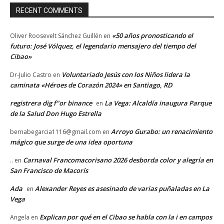
RECENT COMMENTS
«50 años pronosticando el
Oliver Roosevelt Sánchez Guillén
en
futuro: José Vólquez, el legendario mensajero del tiempo del
Cibao»
Voluntariado Jesús con los Niños lidera la
Dr-Julio Castro
en
caminata «Héroes de Corazón 2024» en Santiago, RD
registrera dig f"or binance
La Vega: Alcaldía inaugura Parque
en
de la Salud Don Hugo Estrella
Arroyo Gurabo: un renacimiento
bernabegarcia1116@gmail.com
en
mágico que surge de una idea oportuna
Carnaval Francomacorisano 2026 desborda color y alegría en
..
en
San Francisco de Macorís
Ada
Alexander Reyes es asesinado de varias puñaladas en La
en
Vega
Explican por qué en el Cibao se habla con la i en campos
Angela
en