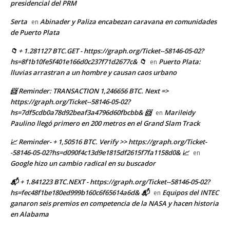
presidencial del PRM
Serta
Abinader y Paliza encabezan caravana en comunidades
en
de Puerto Plata
📁 + 1.281127 BTC.GET - https://graph.org/Ticket--58146-05-02?
hs=8f1b10fe5f401e166d0c237f71d2677c& 📁
Puerto Plata:
en
lluvias arrastran a un hombre y causan caos urbano
📨 Reminder: TRANSACTION 1,246656 BTC. Next =>
https://graph.org/Ticket--58146-05-02?
hs=7df5cdb0a78d92beaf3a4796d60fbcbb& 📨
Marileidy
en
Paulino llegó primero en 200 metros en el Grand Slam Track
📈 Reminder- + 1,50516 BTC. Verify >> https://graph.org/Ticket-
-58146-05-02?hs=d090f4c13d9e1815df2615f7fa1158d0& 📈
en
Google hizo un cambio radical en su buscador
📬 + 1.841223 BTC.NEXT - https://graph.org/Ticket--58146-05-02?
hs=fec48f1be180ed999b160c6f65614a6d& 📬
Equipos del INTEC
en
ganaron seis premios en competencia de la NASA y hacen historia
en Alabama