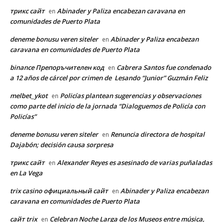
трикс сайт
Abinader y Paliza encabezan caravana en
en
comunidades de Puerto Plata
deneme bonusu veren siteler
Abinader y Paliza encabezan
en
caravana en comunidades de Puerto Plata
binance Препоръчителен код
Cabrera Santos fue condenado
en
a 12 años de cárcel por crimen de Lesando “Junior” Guzmán Feliz
melbet_ykot
Policías plantean sugerencias y observaciones
en
como parte del inicio de la jornada “Dialoguemos de Policía con
Policías”
deneme bonusu veren siteler
Renuncia directora de hospital
en
Dajabón; decisión causa sorpresa
трикс сайт
Alexander Reyes es asesinado de varias puñaladas
en
en La Vega
trix casino официальный сайт
Abinader y Paliza encabezan
en
caravana en comunidades de Puerto Plata
сайт trix
Celebran Noche Larga de los Museos entre música,
en