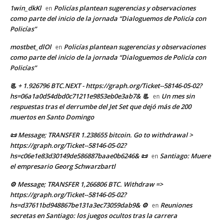
1win_dkKl
Policías plantean sugerencias y observaciones
en
como parte del inicio de la jornada “Dialoguemos de Policía con
Policías”
mostbet_dlOl
Policías plantean sugerencias y observaciones
en
como parte del inicio de la jornada “Dialoguemos de Policía con
Policías”
📃 + 1.926796 BTC.NEXT - https://graph.org/Ticket--58146-05-02?
hs=06a1a0d54dbd0c71211e9853eb0e3ab7& 📃
Un mes sin
en
respuestas tras el derrumbe del Jet Set que dejó más de 200
muertos en Santo Domingo
📜 Message; TRANSFER 1.238655 bitcoin. Go to withdrawal >
https://graph.org/Ticket--58146-05-02?
hs=c06e1e83d30149de586887baae0b6246& 📜
Santiago: Muere
en
el empresario Georg Schwarzbartl
⚙ Message; TRANSFER 1,266806 BTC. Withdraw =>
https://graph.org/Ticket--58146-05-02?
hs=d37611bd948867be131a3ec73059dab9& ⚙
Reuniones
en
secretas en Santiago: los juegos ocultos tras la carrera