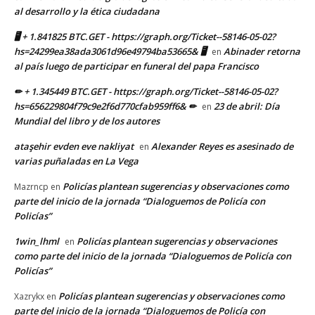
al desarrollo y la ética ciudadana
🖥 + 1.841825 BTC.GET - https://graph.org/Ticket--58146-05-02?
hs=24299ea38ada3061d96e49794ba53665& 🖥
Abinader retorna
en
al país luego de participar en funeral del papa Francisco
✏ + 1.345449 BTC.GET - https://graph.org/Ticket--58146-05-02?
hs=656229804f79c9e2f6d770cfab959ff6& ✏
23 de abril: Día
en
Mundial del libro y de los autores
ataşehir evden eve nakliyat
Alexander Reyes es asesinado de
en
varias puñaladas en La Vega
Policías plantean sugerencias y observaciones como
Mazrncp
en
parte del inicio de la jornada “Dialoguemos de Policía con
Policías”
1win_lhml
Policías plantean sugerencias y observaciones
en
como parte del inicio de la jornada “Dialoguemos de Policía con
Policías”
Policías plantean sugerencias y observaciones como
Xazrykx
en
parte del inicio de la jornada “Dialoguemos de Policía con