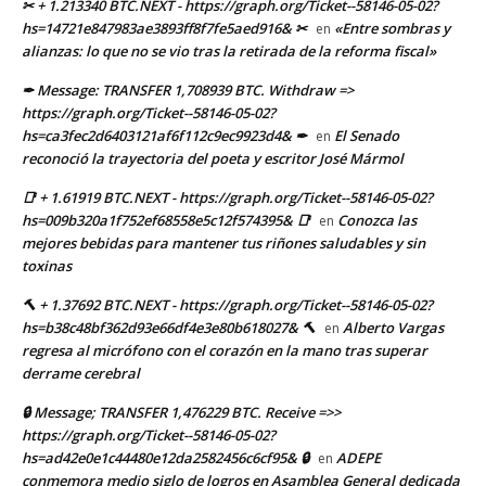
✂ + 1.213340 BTC.NEXT - https://graph.org/Ticket--58146-05-02?
hs=14721e847983ae3893ff8f7fe5aed916& ✂
«Entre sombras y
en
alianzas: lo que no se vio tras la retirada de la reforma fiscal»
✒ Message: TRANSFER 1,708939 BTC. Withdraw =>
https://graph.org/Ticket--58146-05-02?
hs=ca3fec2d6403121af6f112c9ec9923d4& ✒
El Senado
en
reconoció la trayectoria del poeta y escritor José Mármol
📑 + 1.61919 BTC.NEXT - https://graph.org/Ticket--58146-05-02?
hs=009b320a1f752ef68558e5c12f574395& 📑
Conozca las
en
mejores bebidas para mantener tus riñones saludables y sin
toxinas
🔨 + 1.37692 BTC.NEXT - https://graph.org/Ticket--58146-05-02?
hs=b38c48bf362d93e66df4e3e80b618027& 🔨
Alberto Vargas
en
regresa al micrófono con el corazón en la mano tras superar
derrame cerebral
🔒 Message; TRANSFER 1,476229 BTC. Receive =>>
https://graph.org/Ticket--58146-05-02?
hs=ad42e0e1c44480e12da2582456c6cf95& 🔒
ADEPE
en
conmemora medio siglo de logros en Asamblea General dedicada