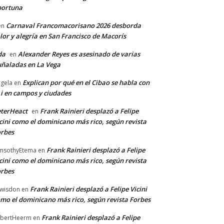
portuna
Carnaval Francomacorisano 2026 desborda
en
lor y alegría en San Francisco de Macorís
da
Alexander Reyes es asesinado de varias
en
ñaladas en La Vega
Explican por qué en el Cibao se habla con
gela
en
 i en campos y ciudades
terHeact
Frank Rainieri desplazó a Felipe
en
cini como el dominicano más rico, según revista
rbes
Frank Rainieri desplazó a Felipe
msothyEtema
en
cini como el dominicano más rico, según revista
rbes
Frank Rainieri desplazó a Felipe Vicini
wisdon
en
mo el dominicano más rico, según revista Forbes
Frank Rainieri desplazó a Felipe
bertHeerm
en