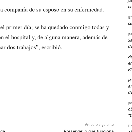
Jo
en
 la compañía de su esposo en su enfermedad.
Is
co
 el primer día; se ha quedado conmigo todas y
Je
en el hospital y, de alguna manera, además de
Sa
ar dos trabajos”, escribió.
de
de
en
Pl
Je
am
de
Ja
ob
“D
Artículo siguiente
Dn
ada
Preservar lo que funciona