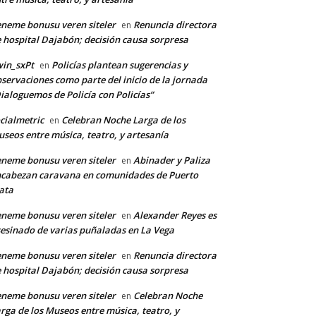
neme bonusu veren siteler
Renuncia directora
en
 hospital Dajabón; decisión causa sorpresa
in_sxPt
Policías plantean sugerencias y
en
servaciones como parte del inicio de la jornada
ialoguemos de Policía con Policías”
cialmetric
Celebran Noche Larga de los
en
seos entre música, teatro, y artesanía
neme bonusu veren siteler
Abinader y Paliza
en
cabezan caravana en comunidades de Puerto
ata
neme bonusu veren siteler
Alexander Reyes es
en
esinado de varias puñaladas en La Vega
neme bonusu veren siteler
Renuncia directora
en
*
 hospital Dajabón; decisión causa sorpresa
neme bonusu veren siteler
Celebran Noche
en
rga de los Museos entre música, teatro, y