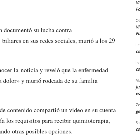
Vi
Fo
O
Vi
en documentó su lucha contra
Fo
biliares en sus redes sociales, murió a los 29
Le
co
Is
onocer la noticia y reveló que la enfermedad
co
a dolor» y murió rodeada de su familia
Ma
ju
es
Ze
 de contenido compartió un video en su cuenta
ge
a los requisitos para recibir quimioterapia,
Sh
co
ndo otras posibles opciones.