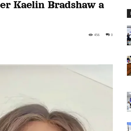
cer Kaelin Bradshaw a
456
0