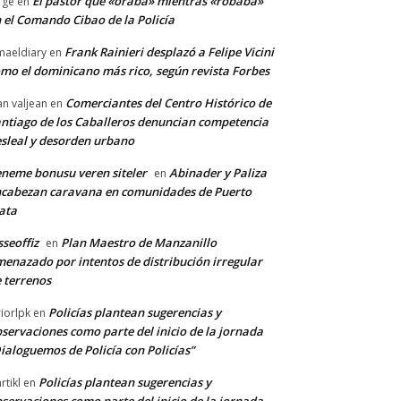
El pastor que «oraba» mientras «robaba»
rge
en
 el Comando Cibao de la Policía
Frank Rainieri desplazó a Felipe Vicini
maeldiary
en
mo el dominicano más rico, según revista Forbes
Comerciantes del Centro Histórico de
an valjean
en
ntiago de los Caballeros denuncian competencia
sleal y desorden urbano
neme bonusu veren siteler
Abinader y Paliza
en
cabezan caravana en comunidades de Puerto
ata
sseoffiz
Plan Maestro de Manzanillo
en
enazado por intentos de distribución irregular
 terrenos
Policías plantean sugerencias y
riorlpk
en
servaciones como parte del inicio de la jornada
ialoguemos de Policía con Policías”
Policías plantean sugerencias y
rtikl
en