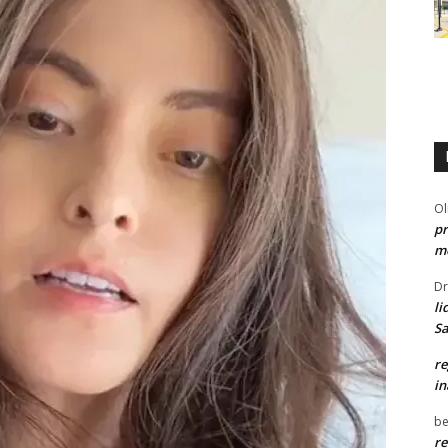
Ol
pr
me
Dr
li
Sa
re
in
be
re