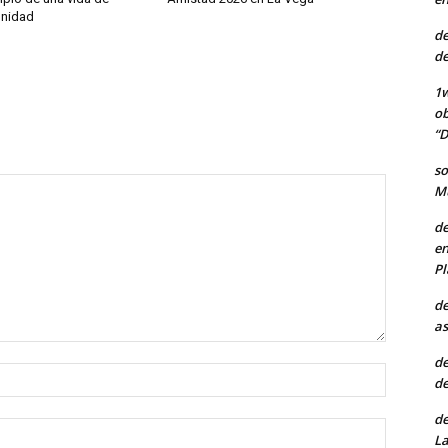
gnidad
de
de
1w
ob
“D
so
Mu
de
en
Pl
de
as
de
Nombre:
de
de
Correo
La