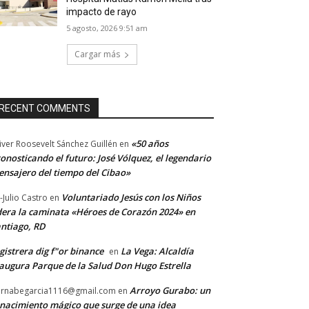
impacto de rayo
5 agosto, 2026 9:51 am
Cargar más
RECENT COMMENTS
«50 años
iver Roosevelt Sánchez Guillén
en
onosticando el futuro: José Vólquez, el legendario
nsajero del tiempo del Cibao»
Voluntariado Jesús con los Niños
-Julio Castro
en
dera la caminata «Héroes de Corazón 2024» en
ntiago, RD
gistrera dig f"or binance
La Vega: Alcaldía
en
augura Parque de la Salud Don Hugo Estrella
Arroyo Gurabo: un
rnabegarcia1116@gmail.com
en
nacimiento mágico que surge de una idea