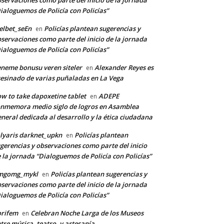
servaciones como parte del inicio de la jornada
ialoguemos de Policía con Policías”
lbet_seEn
Policías plantean sugerencias y
en
servaciones como parte del inicio de la jornada
ialoguemos de Policía con Policías”
neme bonusu veren siteler
Alexander Reyes es
en
esinado de varias puñaladas en La Vega
w to take dapoxetine tablet
ADEPE
en
nmemora medio siglo de logros en Asamblea
neral dedicada al desarrollo y la ética ciudadana
lyaris darknet_upkn
Policías plantean
en
gerencias y observaciones como parte del inicio
 la jornada “Dialoguemos de Policía con Policías”
mgomg_mykl
Policías plantean sugerencias y
en
servaciones como parte del inicio de la jornada
ialoguemos de Policía con Policías”
orifem
Celebran Noche Larga de los Museos
en
tre música, teatro, y artesanía