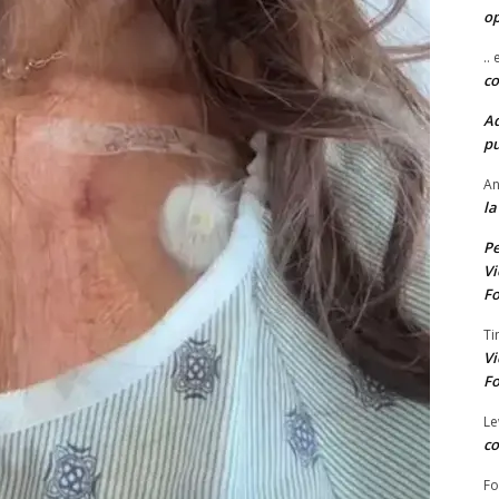
o
..
co
A
pu
An
la
Pe
Vi
Fo
Ti
Vi
Fo
Le
co
Fo