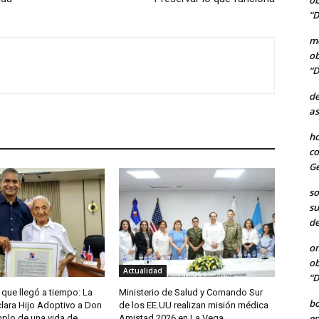
ob
“D
me
ob
“D
de
as
ho
co
Ge
so
su
de
o
ob
Actualidad
“D
que llegó a tiempo: La
Ministerio de Salud y Comando Sur
b
ara Hijo Adoptivo a Don
de los EE.UU realizan misión médica
en
mplo de una vida de
Amistad 2026 en La Vega