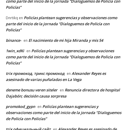
como parte del inicio de la jornada “Dialoguemos de Policía con
Policías”
Policías plantean sugerencias y observaciones como
Dnrtikq
en
parte del inicio de la jornada “Dialoguemos de Policía con
Policías”
binance-
El nacimiento de mi hija Miranda y mis 54
en
1win_xdKi
Policías plantean sugerencias y observaciones
en
como parte del inicio de la jornada “Dialoguemos de Policía con
Policías”
trix промокод, трикс промокод
Alexander Reyes es
en
asesinado de varias puñaladas en La Vega
deneme bonusu veren siteler
Renuncia directora de hospital
en
Dajabón; decisión causa sorpresa
promokod_gypn
Policías plantean sugerencias y
en
observaciones como parte del inicio de la jornada “Dialoguemos
de Policía con Policías”
trix официальный сайт
Alexander Reyes es asesinado de
en