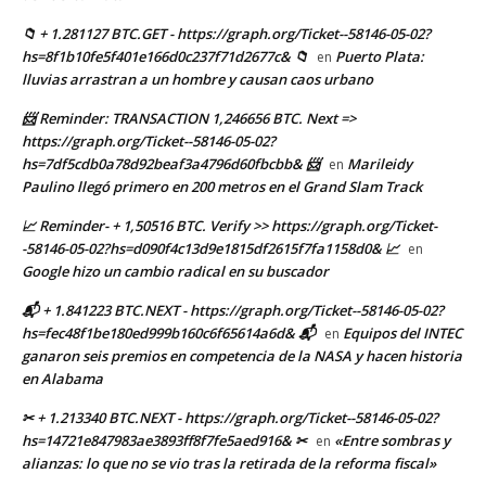
📁 + 1.281127 BTC.GET - https://graph.org/Ticket--58146-05-02?
hs=8f1b10fe5f401e166d0c237f71d2677c& 📁
Puerto Plata:
en
lluvias arrastran a un hombre y causan caos urbano
📨 Reminder: TRANSACTION 1,246656 BTC. Next =>
https://graph.org/Ticket--58146-05-02?
hs=7df5cdb0a78d92beaf3a4796d60fbcbb& 📨
Marileidy
en
Paulino llegó primero en 200 metros en el Grand Slam Track
📈 Reminder- + 1,50516 BTC. Verify >> https://graph.org/Ticket-
-58146-05-02?hs=d090f4c13d9e1815df2615f7fa1158d0& 📈
en
Google hizo un cambio radical en su buscador
📬 + 1.841223 BTC.NEXT - https://graph.org/Ticket--58146-05-02?
hs=fec48f1be180ed999b160c6f65614a6d& 📬
Equipos del INTEC
en
ganaron seis premios en competencia de la NASA y hacen historia
en Alabama
✂ + 1.213340 BTC.NEXT - https://graph.org/Ticket--58146-05-02?
hs=14721e847983ae3893ff8f7fe5aed916& ✂
«Entre sombras y
en
alianzas: lo que no se vio tras la retirada de la reforma fiscal»