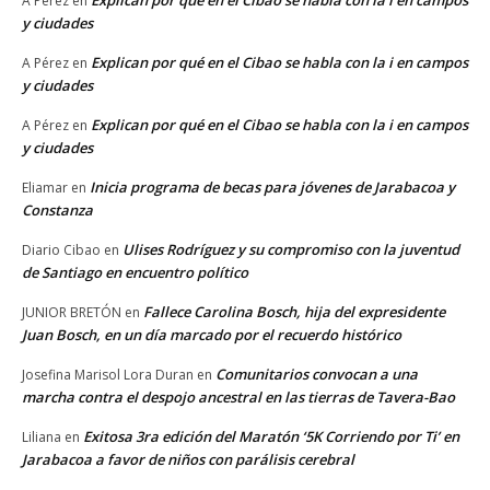
A Pérez
en
y ciudades
Explican por qué en el Cibao se habla con la i en campos
A Pérez
en
y ciudades
Explican por qué en el Cibao se habla con la i en campos
A Pérez
en
y ciudades
Inicia programa de becas para jóvenes de Jarabacoa y
Eliamar
en
Constanza
Ulises Rodríguez y su compromiso con la juventud
Diario Cibao
en
de Santiago en encuentro político
Fallece Carolina Bosch, hija del expresidente
JUNIOR BRETÓN
en
Juan Bosch, en un día marcado por el recuerdo histórico
Comunitarios convocan a una
Josefina Marisol Lora Duran
en
marcha contra el despojo ancestral en las tierras de Tavera-Bao
Exitosa 3ra edición del Maratón ‘5K Corriendo por Ti’ en
Liliana
en
Jarabacoa a favor de niños con parálisis cerebral