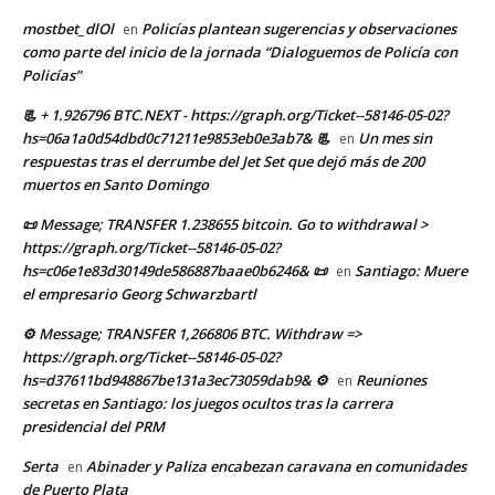
mostbet_dlOl
Policías plantean sugerencias y observaciones
en
como parte del inicio de la jornada “Dialoguemos de Policía con
Policías”
📃 + 1.926796 BTC.NEXT - https://graph.org/Ticket--58146-05-02?
hs=06a1a0d54dbd0c71211e9853eb0e3ab7& 📃
Un mes sin
en
respuestas tras el derrumbe del Jet Set que dejó más de 200
muertos en Santo Domingo
📜 Message; TRANSFER 1.238655 bitcoin. Go to withdrawal >
https://graph.org/Ticket--58146-05-02?
hs=c06e1e83d30149de586887baae0b6246& 📜
Santiago: Muere
en
el empresario Georg Schwarzbartl
⚙ Message; TRANSFER 1,266806 BTC. Withdraw =>
https://graph.org/Ticket--58146-05-02?
hs=d37611bd948867be131a3ec73059dab9& ⚙
Reuniones
en
secretas en Santiago: los juegos ocultos tras la carrera
presidencial del PRM
Serta
Abinader y Paliza encabezan caravana en comunidades
en
de Puerto Plata