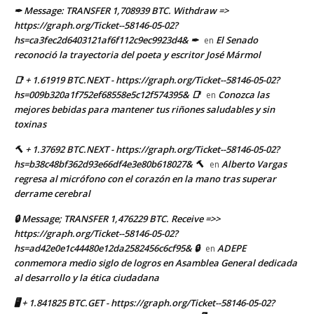
✒ Message: TRANSFER 1,708939 BTC. Withdraw =>
https://graph.org/Ticket--58146-05-02?
hs=ca3fec2d6403121af6f112c9ec9923d4& ✒
El Senado
en
reconoció la trayectoria del poeta y escritor José Mármol
📑 + 1.61919 BTC.NEXT - https://graph.org/Ticket--58146-05-02?
hs=009b320a1f752ef68558e5c12f574395& 📑
Conozca las
en
mejores bebidas para mantener tus riñones saludables y sin
toxinas
🔨 + 1.37692 BTC.NEXT - https://graph.org/Ticket--58146-05-02?
hs=b38c48bf362d93e66df4e3e80b618027& 🔨
Alberto Vargas
en
regresa al micrófono con el corazón en la mano tras superar
derrame cerebral
🔒 Message; TRANSFER 1,476229 BTC. Receive =>>
https://graph.org/Ticket--58146-05-02?
hs=ad42e0e1c44480e12da2582456c6cf95& 🔒
ADEPE
en
conmemora medio siglo de logros en Asamblea General dedicada
al desarrollo y la ética ciudadana
🖥 + 1.841825 BTC.GET - https://graph.org/Ticket--58146-05-02?