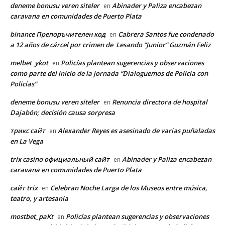
deneme bonusu veren siteler
Abinader y Paliza encabezan
en
caravana en comunidades de Puerto Plata
binance Препоръчителен код
Cabrera Santos fue condenado
en
a 12 años de cárcel por crimen de Lesando “Junior” Guzmán Feliz
melbet_ykot
Policías plantean sugerencias y observaciones
en
como parte del inicio de la jornada “Dialoguemos de Policía con
Policías”
deneme bonusu veren siteler
Renuncia directora de hospital
en
Dajabón; decisión causa sorpresa
трикс сайт
Alexander Reyes es asesinado de varias puñaladas
en
en La Vega
trix casino официальный сайт
Abinader y Paliza encabezan
en
caravana en comunidades de Puerto Plata
сайт trix
Celebran Noche Larga de los Museos entre música,
en
teatro, y artesanía
mostbet_paKt
Policías plantean sugerencias y observaciones
en