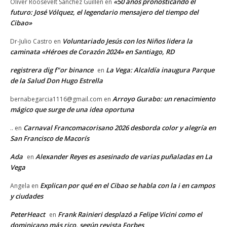
«50 años pronosticando el
Oliver Roosevelt Sánchez Guillén
en
futuro: José Vólquez, el legendario mensajero del tiempo del
Cibao»
Voluntariado Jesús con los Niños lidera la
Dr-Julio Castro
en
caminata «Héroes de Corazón 2024» en Santiago, RD
registrera dig f"or binance
La Vega: Alcaldía inaugura Parque
en
de la Salud Don Hugo Estrella
Arroyo Gurabo: un renacimiento
bernabegarcia1116@gmail.com
en
mágico que surge de una idea oportuna
Carnaval Francomacorisano 2026 desborda color y alegría en
..
en
San Francisco de Macorís
Ada
Alexander Reyes es asesinado de varias puñaladas en La
en
Vega
Explican por qué en el Cibao se habla con la i en campos
Angela
en
y ciudades
PeterHeact
Frank Rainieri desplazó a Felipe Vicini como el
en
dominicano más rico, según revista Forbes