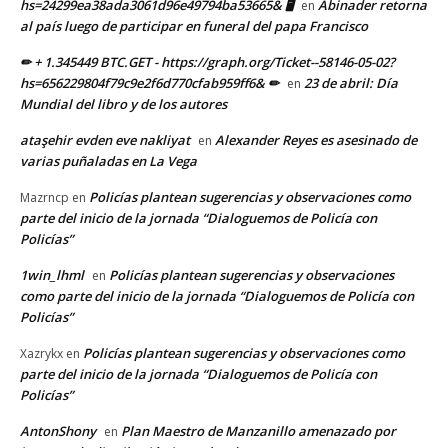
hs=24299ea38ada3061d96e49794ba53665& 🖥
Abinader retorna
en
al país luego de participar en funeral del papa Francisco
✏ + 1.345449 BTC.GET - https://graph.org/Ticket--58146-05-02?
hs=656229804f79c9e2f6d770cfab959ff6& ✏
23 de abril: Día
en
Mundial del libro y de los autores
ataşehir evden eve nakliyat
Alexander Reyes es asesinado de
en
varias puñaladas en La Vega
Policías plantean sugerencias y observaciones como
Mazrncp
en
parte del inicio de la jornada “Dialoguemos de Policía con
Policías”
1win_lhml
Policías plantean sugerencias y observaciones
en
como parte del inicio de la jornada “Dialoguemos de Policía con
Policías”
Policías plantean sugerencias y observaciones como
Xazrykx
en
parte del inicio de la jornada “Dialoguemos de Policía con
Policías”
AntonShony
Plan Maestro de Manzanillo amenazado por
en