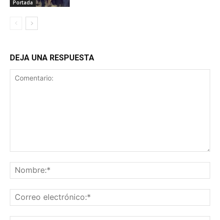
Portada
DEJA UNA RESPUESTA
Comentario:
No
Co
ele