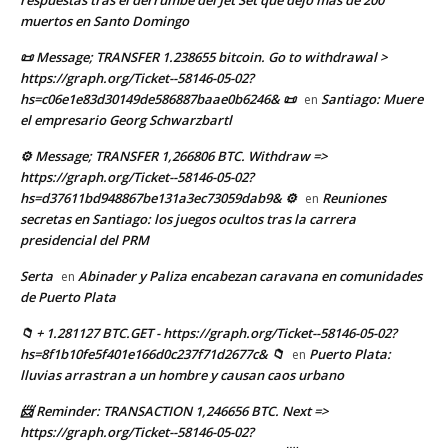
muertos en Santo Domingo
📜 Message; TRANSFER 1.238655 bitcoin. Go to withdrawal >
https://graph.org/Ticket--58146-05-02?
hs=c06e1e83d30149de586887baae0b6246& 📜
Santiago: Muere
en
el empresario Georg Schwarzbartl
⚙ Message; TRANSFER 1,266806 BTC. Withdraw =>
https://graph.org/Ticket--58146-05-02?
hs=d37611bd948867be131a3ec73059dab9& ⚙
Reuniones
en
secretas en Santiago: los juegos ocultos tras la carrera
presidencial del PRM
Serta
Abinader y Paliza encabezan caravana en comunidades
en
de Puerto Plata
📁 + 1.281127 BTC.GET - https://graph.org/Ticket--58146-05-02?
hs=8f1b10fe5f401e166d0c237f71d2677c& 📁
Puerto Plata:
en
lluvias arrastran a un hombre y causan caos urbano
📨 Reminder: TRANSACTION 1,246656 BTC. Next =>
https://graph.org/Ticket--58146-05-02?