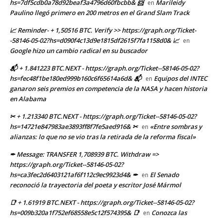
hs=7df5cdb0a78d92beaf3a4796d60fbcbb& 📨
Marileidy
en
Paulino llegó primero en 200 metros en el Grand Slam Track
📈 Reminder- + 1,50516 BTC. Verify >> https://graph.org/Ticket-
-58146-05-02?hs=d090f4c13d9e1815df2615f7fa1158d0& 📈
en
Google hizo un cambio radical en su buscador
📬 + 1.841223 BTC.NEXT - https://graph.org/Ticket--58146-05-02?
hs=fec48f1be180ed999b160c6f65614a6d& 📬
Equipos del INTEC
en
ganaron seis premios en competencia de la NASA y hacen historia
en Alabama
✂ + 1.213340 BTC.NEXT - https://graph.org/Ticket--58146-05-02?
hs=14721e847983ae3893ff8f7fe5aed916& ✂
«Entre sombras y
en
alianzas: lo que no se vio tras la retirada de la reforma fiscal»
✒ Message: TRANSFER 1,708939 BTC. Withdraw =>
https://graph.org/Ticket--58146-05-02?
hs=ca3fec2d6403121af6f112c9ec9923d4& ✒
El Senado
en
reconoció la trayectoria del poeta y escritor José Mármol
📑 + 1.61919 BTC.NEXT - https://graph.org/Ticket--58146-05-02?
hs=009b320a1f752ef68558e5c12f574395& 📑
Conozca las
en