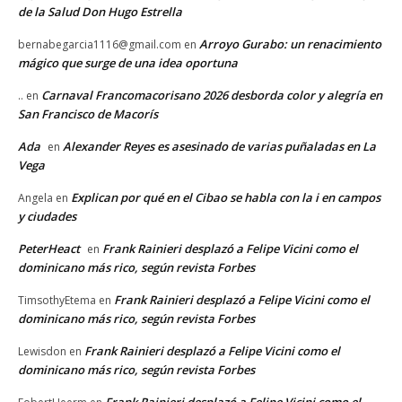
de la Salud Don Hugo Estrella
Arroyo Gurabo: un renacimiento
bernabegarcia1116@gmail.com
en
mágico que surge de una idea oportuna
Carnaval Francomacorisano 2026 desborda color y alegría en
..
en
San Francisco de Macorís
Ada
Alexander Reyes es asesinado de varias puñaladas en La
en
Vega
Explican por qué en el Cibao se habla con la i en campos
Angela
en
y ciudades
PeterHeact
Frank Rainieri desplazó a Felipe Vicini como el
en
dominicano más rico, según revista Forbes
Frank Rainieri desplazó a Felipe Vicini como el
TimsothyEtema
en
dominicano más rico, según revista Forbes
Frank Rainieri desplazó a Felipe Vicini como el
Lewisdon
en
dominicano más rico, según revista Forbes
Frank Rainieri desplazó a Felipe Vicini como el