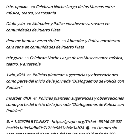
trix. промо.
Celebran Noche Larga de los Museos entre
en
música, teatro, y artesanía
Olubeysin
Abinader y Paliza encabezan caravana en
en
comunidades de Puerto Plata
deneme bonusu veren siteler
Abinader y Paliza encabezan
en
caravana en comunidades de Puerto Plata
trix guru
Celebran Noche Larga de los Museos entre música,
en
teatro, y artesanía
1win_dkKl
Policías plantean sugerencias y observaciones
en
como parte del inicio de la jornada “Dialoguemos de Policía con
Policías”
mostbet_dlOl
Policías plantean sugerencias y observaciones
en
como parte del inicio de la jornada “Dialoguemos de Policía con
Policías”
📃 + 1.926796 BTC.NEXT - https://graph.org/Ticket--58146-05-02?
hs=06a1a0d54dbd0c71211e9853eb0e3ab7& 📃
Un mes sin
en
respuestas tras el derrumbe del Jet Set que dejó más de 200