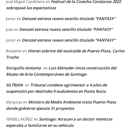
Festival de la Cosecha Constanza 2022
José Miguel Candelario
en
sobrepasó las expectativas
Denzzel estrena nuevo sencillo titulado “FANTASY”
Junior
en
Denzzel estrena nuevo sencillo titulado “FANTASY”
Juan
en
Denzzel estrena nuevo sencillo titulado “FANTASY”
Junior
en
Hieren sobrino del exalcalde de Puerto Plata, Carlos
Benjamin
en
Troche
Enriquillo Amiama
Luis Abinader inicia construcción del
en
Museo de Arte Contemporáneo de Santiago
SILTRIAN
Tribunal condena agrimensor a 4 años de
en
suspensión por deslindes fraudulentos en Punta Rucia
Ministro de Medio Ambiente visita Puerto Plata
Mariposa
en
donde gobierno ejecuta 31 proyectos
Santiago: Atracan a un doctor mientras
YENSELL NÚÑEZ
en
esperaba a familiares en su vehículo