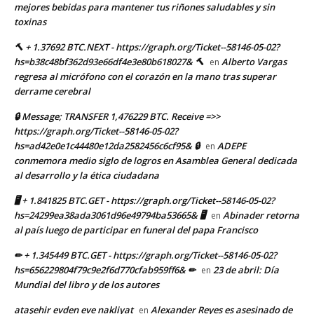
mejores bebidas para mantener tus riñones saludables y sin
toxinas
🔨 + 1.37692 BTC.NEXT - https://graph.org/Ticket--58146-05-02?
hs=b38c48bf362d93e66df4e3e80b618027& 🔨
Alberto Vargas
en
regresa al micrófono con el corazón en la mano tras superar
derrame cerebral
🔒 Message; TRANSFER 1,476229 BTC. Receive =>>
https://graph.org/Ticket--58146-05-02?
hs=ad42e0e1c44480e12da2582456c6cf95& 🔒
ADEPE
en
conmemora medio siglo de logros en Asamblea General dedicada
al desarrollo y la ética ciudadana
🖥 + 1.841825 BTC.GET - https://graph.org/Ticket--58146-05-02?
hs=24299ea38ada3061d96e49794ba53665& 🖥
Abinader retorna
en
al país luego de participar en funeral del papa Francisco
✏ + 1.345449 BTC.GET - https://graph.org/Ticket--58146-05-02?
hs=656229804f79c9e2f6d770cfab959ff6& ✏
23 de abril: Día
en
Mundial del libro y de los autores
ataşehir evden eve nakliyat
Alexander Reyes es asesinado de
en