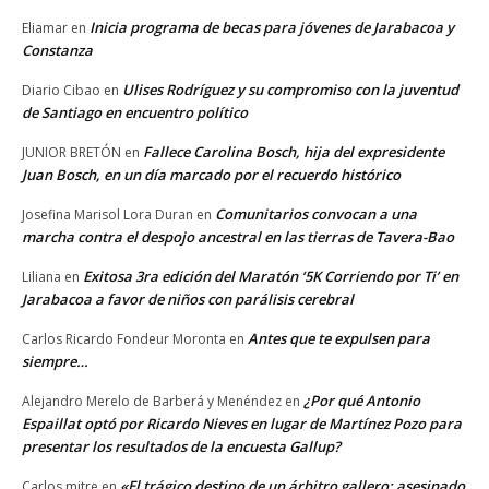
Inicia programa de becas para jóvenes de Jarabacoa y
Eliamar
en
Constanza
Ulises Rodríguez y su compromiso con la juventud
Diario Cibao
en
de Santiago en encuentro político
Fallece Carolina Bosch, hija del expresidente
JUNIOR BRETÓN
en
Juan Bosch, en un día marcado por el recuerdo histórico
Comunitarios convocan a una
Josefina Marisol Lora Duran
en
marcha contra el despojo ancestral en las tierras de Tavera-Bao
Exitosa 3ra edición del Maratón ‘5K Corriendo por Ti’ en
Liliana
en
Jarabacoa a favor de niños con parálisis cerebral
Antes que te expulsen para
Carlos Ricardo Fondeur Moronta
en
siempre…
¿Por qué Antonio
Alejandro Merelo de Barberá y Menéndez
en
Espaillat optó por Ricardo Nieves en lugar de Martínez Pozo para
presentar los resultados de la encuesta Gallup?
«El trágico destino de un árbitro gallero: asesinado
Carlos mitre
en