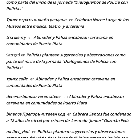
como parte del inicio de la jornada “Dialoguemos de Policía con
Policías”
Трикс играть онлайн раздача
Celebran Noche Larga de los
en
Museos entre música, teatro, y artesanía
trix мечту
Abinader y Paliza encabezan caravana en
en
comunidades de Puerto Plata
Policías plantean sugerencias y observaciones como
Sazrgzd
en
parte del inicio de la jornada “Dialoguemos de Policía con
Policías”
трикс сайт
Abinader y Paliza encabezan caravana en
en
comunidades de Puerto Plata
deneme bonusu veren siteler
Abinader y Paliza encabezan
en
caravana en comunidades de Puerto Plata
binance Препоръчителен код
Cabrera Santos fue condenado
en
a 12 años de cárcel por crimen de Lesando “Junior” Guzmán Feliz
melbet_ykot
Policías plantean sugerencias y observaciones
en
como parte del inicio de la jornada “Dialoguemos de Policía con