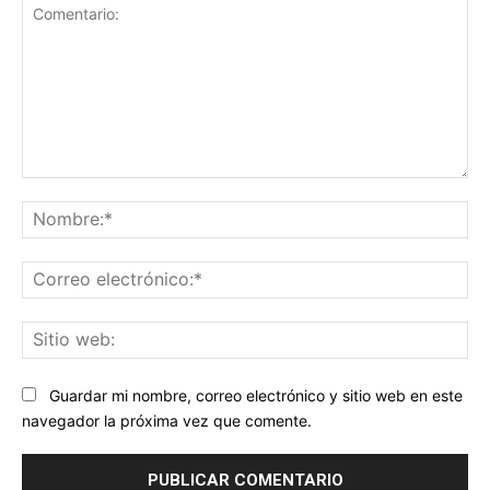
Comentario:
No
Co
ele
Sit
we
Guardar mi nombre, correo electrónico y sitio web en este
navegador la próxima vez que comente.