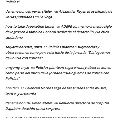
Policías”
deneme bonusu veren siteler
Alexander Reyes es asesinado de
en
varias puñaladas en La Vega
how to take dapoxetine tablet
ADEPE conmemora medio siglo
en
de logros en Asamblea General dedicada al desarrollo y la ética
ciudadana
solyaris darknet_upkn
Policías plantean sugerencias y
en
observaciones como parte del inicio de la jornada “Dialoguemos
de Policía con Policías”
omgomg_mykl
Policías plantean sugerencias y observaciones
en
como parte del inicio de la jornada “Dialoguemos de Policía con
Policías”
borifem
Celebran Noche Larga de los Museos entre música,
en
teatro, y artesanía
deneme bonusu veren siteler
Renuncia directora de hospital
en
Dajabón; decisión causa sorpresa
1win_sxPt
Policías plantean sugerencias y observaciones