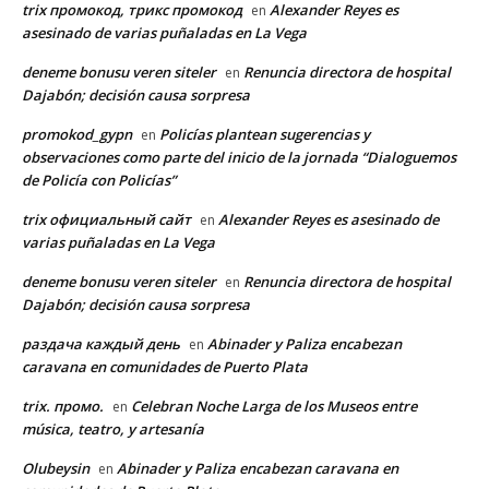
trix промокод, трикс промокод
Alexander Reyes es
en
asesinado de varias puñaladas en La Vega
deneme bonusu veren siteler
Renuncia directora de hospital
en
Dajabón; decisión causa sorpresa
promokod_gypn
Policías plantean sugerencias y
en
observaciones como parte del inicio de la jornada “Dialoguemos
de Policía con Policías”
trix официальный сайт
Alexander Reyes es asesinado de
en
varias puñaladas en La Vega
deneme bonusu veren siteler
Renuncia directora de hospital
en
Dajabón; decisión causa sorpresa
раздача каждый день
Abinader y Paliza encabezan
en
caravana en comunidades de Puerto Plata
trix. промо.
Celebran Noche Larga de los Museos entre
en
música, teatro, y artesanía
Olubeysin
Abinader y Paliza encabezan caravana en
en