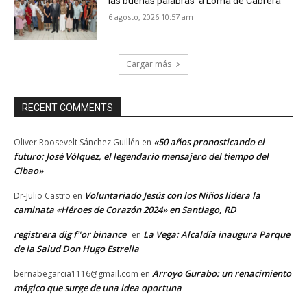
las buenas palabras’ a Loma de Cabrera
6 agosto, 2026 10:57 am
Cargar más
RECENT COMMENTS
«50 años pronosticando el
Oliver Roosevelt Sánchez Guillén
en
futuro: José Vólquez, el legendario mensajero del tiempo del
Cibao»
Voluntariado Jesús con los Niños lidera la
Dr-Julio Castro
en
caminata «Héroes de Corazón 2024» en Santiago, RD
registrera dig f"or binance
La Vega: Alcaldía inaugura Parque
en
de la Salud Don Hugo Estrella
Arroyo Gurabo: un renacimiento
bernabegarcia1116@gmail.com
en
mágico que surge de una idea oportuna