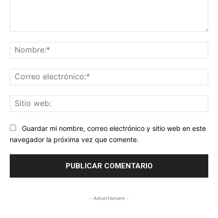
Comentario:
No
Co
ele
Sit
we
Guardar mi nombre, correo electrónico y sitio web en este
navegador la próxima vez que comente.
- Advertisment -