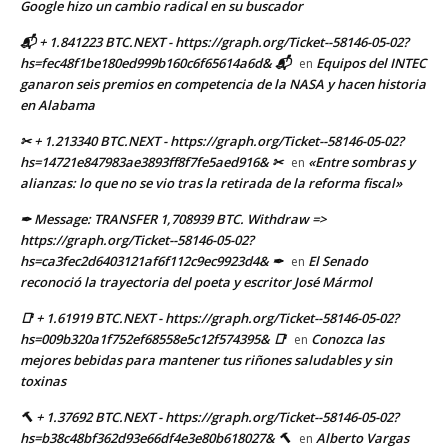
Google hizo un cambio radical en su buscador
📬 + 1.841223 BTC.NEXT - https://graph.org/Ticket--58146-05-02?
hs=fec48f1be180ed999b160c6f65614a6d& 📬
Equipos del INTEC
en
ganaron seis premios en competencia de la NASA y hacen historia
en Alabama
✂ + 1.213340 BTC.NEXT - https://graph.org/Ticket--58146-05-02?
hs=14721e847983ae3893ff8f7fe5aed916& ✂
«Entre sombras y
en
alianzas: lo que no se vio tras la retirada de la reforma fiscal»
✒ Message: TRANSFER 1,708939 BTC. Withdraw =>
https://graph.org/Ticket--58146-05-02?
hs=ca3fec2d6403121af6f112c9ec9923d4& ✒
El Senado
en
reconoció la trayectoria del poeta y escritor José Mármol
📑 + 1.61919 BTC.NEXT - https://graph.org/Ticket--58146-05-02?
hs=009b320a1f752ef68558e5c12f574395& 📑
Conozca las
en
mejores bebidas para mantener tus riñones saludables y sin
toxinas
🔨 + 1.37692 BTC.NEXT - https://graph.org/Ticket--58146-05-02?
hs=b38c48bf362d93e66df4e3e80b618027& 🔨
Alberto Vargas
en