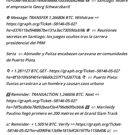
hs=c06e1e83d30149de586887baae0b6246& 📜
Santiago: Muere
en
el empresario Georg Schwarzbartl
⚙ Message; TRANSFER 1,266806 BTC. Withdraw =>
https://graph.org/Ticket--58146-05-02?
hs=d37611bd948867be131a3ec73059dab9& ⚙
Reuniones
en
secretas en Santiago: los juegos ocultos tras la carrera
presidencial del PRM
Serta
Abinader y Paliza encabezan caravana en comunidades
en
de Puerto Plata
📁 + 1.281127 BTC.GET - https://graph.org/Ticket--58146-05-02?
hs=8f1b10fe5f401e166d0c237f71d2677c& 📁
Puerto Plata:
en
lluvias arrastran a un hombre y causan caos urbano
📨 Reminder: TRANSACTION 1,246656 BTC. Next =>
https://graph.org/Ticket--58146-05-02?
hs=7df5cdb0a78d92beaf3a4796d60fbcbb& 📨
Marileidy
en
Paulino llegó primero en 200 metros en el Grand Slam Track
📈 Reminder- + 1,50516 BTC. Verify >> https://graph.org/Ticket-
-58146-05-02?hs=d090f4c13d9e1815df2615f7fa1158d0& 📈
en