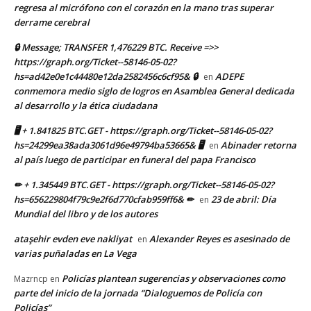
regresa al micrófono con el corazón en la mano tras superar
derrame cerebral
🔒 Message; TRANSFER 1,476229 BTC. Receive =>>
https://graph.org/Ticket--58146-05-02?
hs=ad42e0e1c44480e12da2582456c6cf95& 🔒
ADEPE
en
conmemora medio siglo de logros en Asamblea General dedicada
al desarrollo y la ética ciudadana
🖥 + 1.841825 BTC.GET - https://graph.org/Ticket--58146-05-02?
hs=24299ea38ada3061d96e49794ba53665& 🖥
Abinader retorna
en
al país luego de participar en funeral del papa Francisco
✏ + 1.345449 BTC.GET - https://graph.org/Ticket--58146-05-02?
hs=656229804f79c9e2f6d770cfab959ff6& ✏
23 de abril: Día
en
Mundial del libro y de los autores
ataşehir evden eve nakliyat
Alexander Reyes es asesinado de
en
varias puñaladas en La Vega
Policías plantean sugerencias y observaciones como
Mazrncp
en
parte del inicio de la jornada “Dialoguemos de Policía con
Policías”