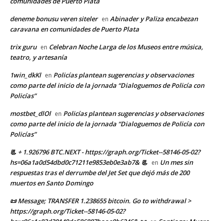
comunidades de Puerto Plata
deneme bonusu veren siteler
Abinader y Paliza encabezan
en
caravana en comunidades de Puerto Plata
trix guru
Celebran Noche Larga de los Museos entre música,
en
teatro, y artesanía
1win_dkKl
Policías plantean sugerencias y observaciones
en
como parte del inicio de la jornada “Dialoguemos de Policía con
Policías”
mostbet_dlOl
Policías plantean sugerencias y observaciones
en
como parte del inicio de la jornada “Dialoguemos de Policía con
Policías”
📃 + 1.926796 BTC.NEXT - https://graph.org/Ticket--58146-05-02?
hs=06a1a0d54dbd0c71211e9853eb0e3ab7& 📃
Un mes sin
en
respuestas tras el derrumbe del Jet Set que dejó más de 200
muertos en Santo Domingo
📜 Message; TRANSFER 1.238655 bitcoin. Go to withdrawal >
https://graph.org/Ticket--58146-05-02?