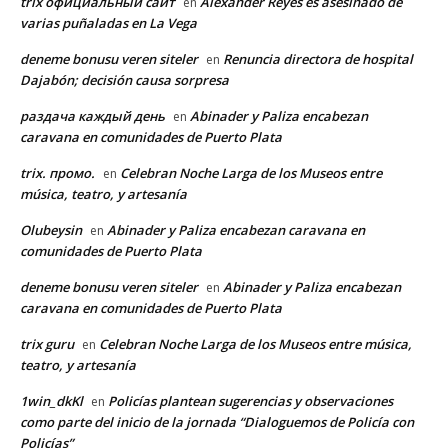
trix официальный сайт
Alexander Reyes es asesinado de
en
varias puñaladas en La Vega
deneme bonusu veren siteler
Renuncia directora de hospital
en
Dajabón; decisión causa sorpresa
раздача каждый день
Abinader y Paliza encabezan
en
caravana en comunidades de Puerto Plata
trix. промо.
Celebran Noche Larga de los Museos entre
en
música, teatro, y artesanía
Olubeysin
Abinader y Paliza encabezan caravana en
en
comunidades de Puerto Plata
deneme bonusu veren siteler
Abinader y Paliza encabezan
en
caravana en comunidades de Puerto Plata
trix guru
Celebran Noche Larga de los Museos entre música,
en
teatro, y artesanía
1win_dkKl
Policías plantean sugerencias y observaciones
en
como parte del inicio de la jornada “Dialoguemos de Policía con
Policías”