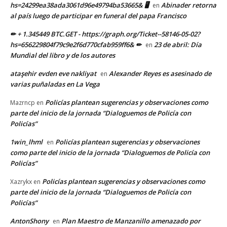
hs=24299ea38ada3061d96e49794ba53665& 🖥
Abinader retorna
en
al país luego de participar en funeral del papa Francisco
✏ + 1.345449 BTC.GET - https://graph.org/Ticket--58146-05-02?
hs=656229804f79c9e2f6d770cfab959ff6& ✏
23 de abril: Día
en
Mundial del libro y de los autores
ataşehir evden eve nakliyat
Alexander Reyes es asesinado de
en
varias puñaladas en La Vega
Policías plantean sugerencias y observaciones como
Mazrncp
en
parte del inicio de la jornada “Dialoguemos de Policía con
Policías”
1win_lhml
Policías plantean sugerencias y observaciones
en
como parte del inicio de la jornada “Dialoguemos de Policía con
Policías”
Policías plantean sugerencias y observaciones como
Xazrykx
en
parte del inicio de la jornada “Dialoguemos de Policía con
Policías”
AntonShony
Plan Maestro de Manzanillo amenazado por
en