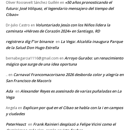
«50 años pronosticando el
Oliver Roosevelt Sánchez Guillén
en
futuro: José Vólquez, el legendario mensajero del tiempo del
Cibao»
Voluntariado Jesús con los Niños lidera la
Dr-Julio Castro
en
caminata «Héroes de Corazón 2024» en Santiago, RD
registrera dig f"or binance
La Vega: Alcaldía inaugura Parque
en
de la Salud Don Hugo Estrella
Arroyo Gurabo: un renacimiento
bernabegarcia1116@gmail.com
en
mágico que surge de una idea oportuna
Carnaval Francomacorisano 2026 desborda color y alegría en
..
en
San Francisco de Macorís
Ada
Alexander Reyes es asesinado de varias puñaladas en La
en
Vega
Explican por qué en el Cibao se habla con la i en campos
Angela
en
y ciudades
PeterHeact
Frank Rainieri desplazó a Felipe Vicini como el
en