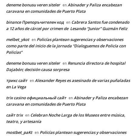
deneme bonusu veren siteler
Abinader y Paliza encabezan
en
caravana en comunidades de Puerto Plata
binance Препоръчителен код
Cabrera Santos fue condenado
en
a 12 años de cárcel por crimen de Lesando “Junior” Guzmán Feliz
melbet_ykot
Policías plantean sugerencias y observaciones
en
como parte del inicio de la jornada “Dialoguemos de Policía con
Policías”
deneme bonusu veren siteler
Renuncia directora de hospital
en
Dajabón; decisión causa sorpresa
трикс сайт
Alexander Reyes es asesinado de varias puñaladas
en
en La Vega
trix casino официальный сайт
Abinader y Paliza encabezan
en
caravana en comunidades de Puerto Plata
сайт trix
Celebran Noche Larga de los Museos entre música,
en
teatro, y artesanía
mostbet_paKt
Policías plantean sugerencias y observaciones
en