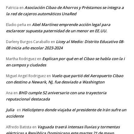
Asociación Cibao de Ahorros y Préstamos se integra a
Patricia
en
la red de cajeros automáticos UnaRed
Abel Martínez emprende acción legal para
Eladio peña
en
esclarecer supuesta paternidad de un menor en EE.UU.
Licey al Medio: Distrito Educativo 08-
Darleny Burgos Caraballo
en
08 inicia año escolar 2023-2024
Explican por qué en el Cibao se habla con la i
Martha Rodriguez
en
en campos y ciudades
Vuelo que partió del Aeropuerto Cibao
Miguel Angel Rodriguez
en
con destino a Newark, NJ, fue desviado a Washington
BHD cumple 52 aniversario con una trayectoria
Ana
en
reputacional destacada
Julia
Helicóptero donde viajaba el presidente de Irán sufre un
en
accidente
Vaguada traerá intensas lluvias y tormentas
Alfredo Batista
en
eléctricas a República Dominicana este martes 21 de mayo