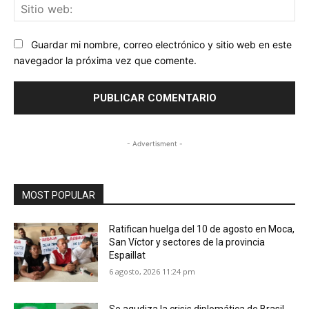
Sit
we
Guardar mi nombre, correo electrónico y sitio web en este
navegador la próxima vez que comente.
- Advertisment -
MOST POPULAR
Ratifican huelga del 10 de agosto en Moca,
San Víctor y sectores de la provincia
Espaillat
6 agosto, 2026 11:24 pm
Se agudiza la crisis diplomática de Brasil