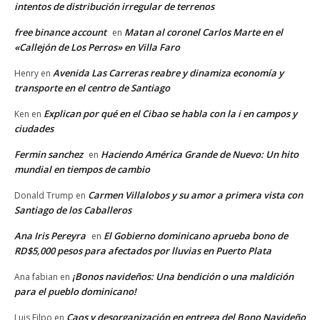
intentos de distribución irregular de terrenos
free binance account
Matan al coronel Carlos Marte en el
en
«Callejón de Los Perros» en Villa Faro
Avenida Las Carreras reabre y dinamiza economía y
Henry
en
transporte en el centro de Santiago
Explican por qué en el Cibao se habla con la i en campos y
Ken
en
ciudades
Fermin sanchez
Haciendo América Grande de Nuevo: Un hito
en
mundial en tiempos de cambio
Carmen Villalobos y su amor a primera vista con
Donald Trump
en
Santiago de los Caballeros
Ana Iris Pereyra
El Gobierno dominicano aprueba bono de
en
RD$5,000 pesos para afectados por lluvias en Puerto Plata
¡Bonos navideños: Una bendición o una maldición
Ana fabian
en
para el pueblo dominicano!
Caos y desorganización en entrega del Bono Navideño
Luis Filpo
en