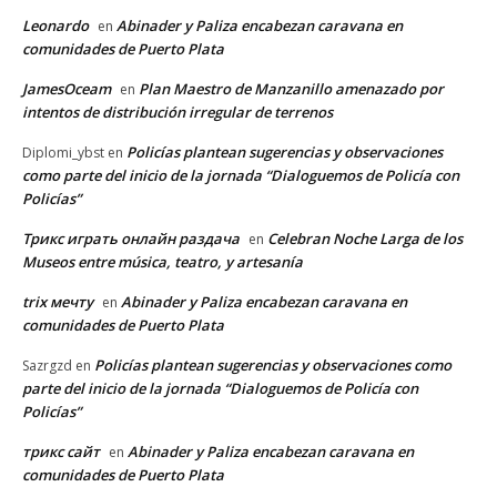
Leonardo
Abinader y Paliza encabezan caravana en
en
comunidades de Puerto Plata
JamesOceam
Plan Maestro de Manzanillo amenazado por
en
intentos de distribución irregular de terrenos
Policías plantean sugerencias y observaciones
Diplomi_ybst
en
como parte del inicio de la jornada “Dialoguemos de Policía con
Policías”
Трикс играть онлайн раздача
Celebran Noche Larga de los
en
Museos entre música, teatro, y artesanía
trix мечту
Abinader y Paliza encabezan caravana en
en
comunidades de Puerto Plata
Policías plantean sugerencias y observaciones como
Sazrgzd
en
parte del inicio de la jornada “Dialoguemos de Policía con
Policías”
трикс сайт
Abinader y Paliza encabezan caravana en
en
comunidades de Puerto Plata