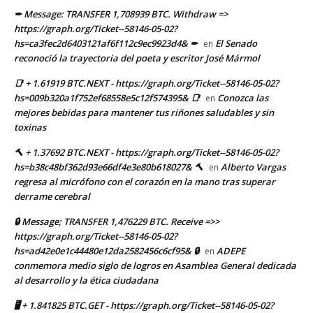
✒ Message: TRANSFER 1,708939 BTC. Withdraw =>
https://graph.org/Ticket--58146-05-02?
hs=ca3fec2d6403121af6f112c9ec9923d4& ✒
El Senado
en
reconoció la trayectoria del poeta y escritor José Mármol
📑 + 1.61919 BTC.NEXT - https://graph.org/Ticket--58146-05-02?
hs=009b320a1f752ef68558e5c12f574395& 📑
Conozca las
en
mejores bebidas para mantener tus riñones saludables y sin
toxinas
🔨 + 1.37692 BTC.NEXT - https://graph.org/Ticket--58146-05-02?
hs=b38c48bf362d93e66df4e3e80b618027& 🔨
Alberto Vargas
en
regresa al micrófono con el corazón en la mano tras superar
derrame cerebral
🔒 Message; TRANSFER 1,476229 BTC. Receive =>>
https://graph.org/Ticket--58146-05-02?
hs=ad42e0e1c44480e12da2582456c6cf95& 🔒
ADEPE
en
conmemora medio siglo de logros en Asamblea General dedicada
al desarrollo y la ética ciudadana
🖥 + 1.841825 BTC.GET - https://graph.org/Ticket--58146-05-02?