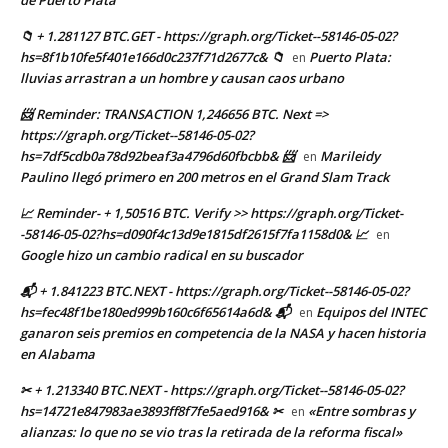
📁 + 1.281127 BTC.GET - https://graph.org/Ticket--58146-05-02?
hs=8f1b10fe5f401e166d0c237f71d2677c& 📁
Puerto Plata:
en
lluvias arrastran a un hombre y causan caos urbano
📨 Reminder: TRANSACTION 1,246656 BTC. Next =>
https://graph.org/Ticket--58146-05-02?
hs=7df5cdb0a78d92beaf3a4796d60fbcbb& 📨
Marileidy
en
Paulino llegó primero en 200 metros en el Grand Slam Track
📈 Reminder- + 1,50516 BTC. Verify >> https://graph.org/Ticket-
-58146-05-02?hs=d090f4c13d9e1815df2615f7fa1158d0& 📈
en
Google hizo un cambio radical en su buscador
📬 + 1.841223 BTC.NEXT - https://graph.org/Ticket--58146-05-02?
hs=fec48f1be180ed999b160c6f65614a6d& 📬
Equipos del INTEC
en
ganaron seis premios en competencia de la NASA y hacen historia
en Alabama
✂ + 1.213340 BTC.NEXT - https://graph.org/Ticket--58146-05-02?
hs=14721e847983ae3893ff8f7fe5aed916& ✂
«Entre sombras y
en
alianzas: lo que no se vio tras la retirada de la reforma fiscal»