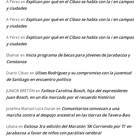
Explican por qué en el Cibao se habla con la i en campos
A Pérez
en
y ciudades
Explican por qué en el Cibao se habla con la i en campos
A Pérez
en
y ciudades
Explican por qué en el Cibao se habla con la i en campos
A Pérez
en
y ciudades
Inicia programa de becas para jóvenes de Jarabacoa y
Eliamar
en
Constanza
Ulises Rodríguez y su compromiso con la juventud
Diario Cibao
en
de Santiago en encuentro político
Fallece Carolina Bosch, hija del expresidente
JUNIOR BRETÓN
en
Juan Bosch, en un día marcado por el recuerdo histórico
Comunitarios convocan a una
Josefina Marisol Lora Duran
en
marcha contra el despojo ancestral en las tierras de Tavera-Bao
Exitosa 3ra edición del Maratón ‘5K Corriendo por Ti’ en
Liliana
en
Jarabacoa a favor de niños con parálisis cerebral