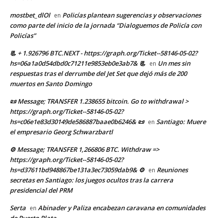
mostbet_dlOl
Policías plantean sugerencias y observaciones
en
como parte del inicio de la jornada “Dialoguemos de Policía con
Policías”
📃 + 1.926796 BTC.NEXT - https://graph.org/Ticket--58146-05-02?
hs=06a1a0d54dbd0c71211e9853eb0e3ab7& 📃
Un mes sin
en
respuestas tras el derrumbe del Jet Set que dejó más de 200
muertos en Santo Domingo
📜 Message; TRANSFER 1.238655 bitcoin. Go to withdrawal >
https://graph.org/Ticket--58146-05-02?
hs=c06e1e83d30149de586887baae0b6246& 📜
Santiago: Muere
en
el empresario Georg Schwarzbartl
⚙ Message; TRANSFER 1,266806 BTC. Withdraw =>
https://graph.org/Ticket--58146-05-02?
hs=d37611bd948867be131a3ec73059dab9& ⚙
Reuniones
en
secretas en Santiago: los juegos ocultos tras la carrera
presidencial del PRM
Serta
Abinader y Paliza encabezan caravana en comunidades
en
de Puerto Plata