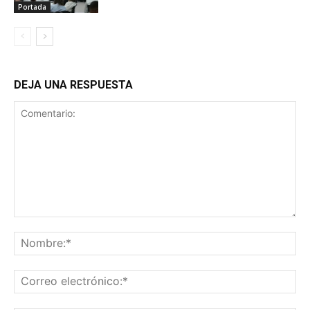
Portada
DEJA UNA RESPUESTA
Comentario:
No
Co
ele