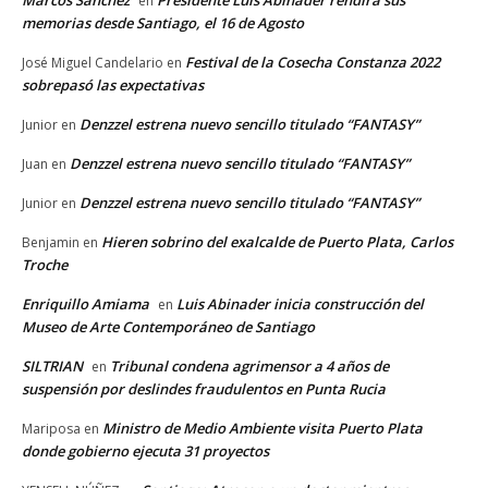
Marcos Sánchez
Presidente Luis Abinader rendirá sus
en
memorias desde Santiago, el 16 de Agosto
Festival de la Cosecha Constanza 2022
José Miguel Candelario
en
sobrepasó las expectativas
Denzzel estrena nuevo sencillo titulado “FANTASY”
Junior
en
Denzzel estrena nuevo sencillo titulado “FANTASY”
Juan
en
Denzzel estrena nuevo sencillo titulado “FANTASY”
Junior
en
Hieren sobrino del exalcalde de Puerto Plata, Carlos
Benjamin
en
Troche
Enriquillo Amiama
Luis Abinader inicia construcción del
en
Museo de Arte Contemporáneo de Santiago
SILTRIAN
Tribunal condena agrimensor a 4 años de
en
suspensión por deslindes fraudulentos en Punta Rucia
Ministro de Medio Ambiente visita Puerto Plata
Mariposa
en
donde gobierno ejecuta 31 proyectos