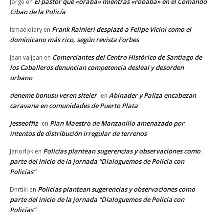
El pastor que «oraba» mientras «robaba» en el Comando
Jorge
en
Cibao de la Policía
Frank Rainieri desplazó a Felipe Vicini como el
Ismaeldiary
en
dominicano más rico, según revista Forbes
Comerciantes del Centro Histórico de Santiago de
Jean valjean
en
los Caballeros denuncian competencia desleal y desorden
urbano
deneme bonusu veren siteler
Abinader y Paliza encabezan
en
caravana en comunidades de Puerto Plata
Jesseoffiz
Plan Maestro de Manzanillo amenazado por
en
intentos de distribución irregular de terrenos
Policías plantean sugerencias y observaciones como
Jariorlpk
en
parte del inicio de la jornada “Dialoguemos de Policía con
Policías”
Policías plantean sugerencias y observaciones como
Dnrtikl
en
parte del inicio de la jornada “Dialoguemos de Policía con
Policías”