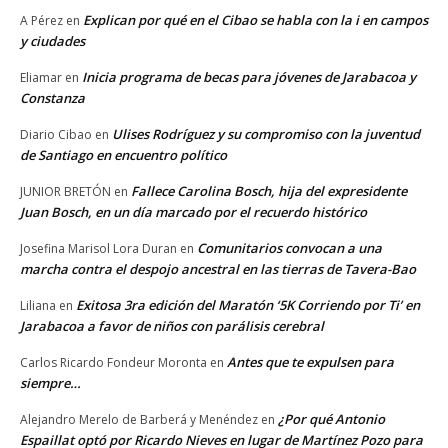
Explican por qué en el Cibao se habla con la i en campos
A Pérez
en
y ciudades
Inicia programa de becas para jóvenes de Jarabacoa y
Eliamar
en
Constanza
Ulises Rodríguez y su compromiso con la juventud
Diario Cibao
en
de Santiago en encuentro político
Fallece Carolina Bosch, hija del expresidente
JUNIOR BRETÓN
en
Juan Bosch, en un día marcado por el recuerdo histórico
Comunitarios convocan a una
Josefina Marisol Lora Duran
en
marcha contra el despojo ancestral en las tierras de Tavera-Bao
Exitosa 3ra edición del Maratón ‘5K Corriendo por Ti’ en
Liliana
en
Jarabacoa a favor de niños con parálisis cerebral
Antes que te expulsen para
Carlos Ricardo Fondeur Moronta
en
siempre…
¿Por qué Antonio
Alejandro Merelo de Barberá y Menéndez
en
Espaillat optó por Ricardo Nieves en lugar de Martínez Pozo para