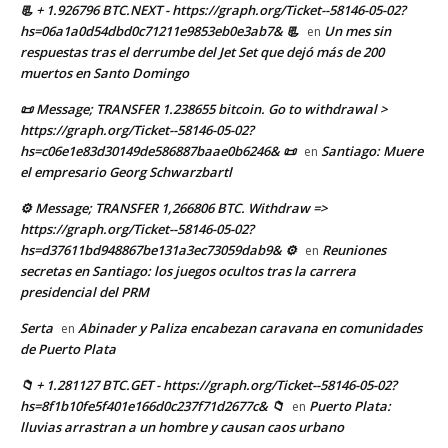
📃 + 1.926796 BTC.NEXT - https://graph.org/Ticket--58146-05-02?
hs=06a1a0d54dbd0c71211e9853eb0e3ab7& 📃
Un mes sin
en
respuestas tras el derrumbe del Jet Set que dejó más de 200
muertos en Santo Domingo
📜 Message; TRANSFER 1.238655 bitcoin. Go to withdrawal >
https://graph.org/Ticket--58146-05-02?
hs=c06e1e83d30149de586887baae0b6246& 📜
Santiago: Muere
en
el empresario Georg Schwarzbartl
⚙ Message; TRANSFER 1,266806 BTC. Withdraw =>
https://graph.org/Ticket--58146-05-02?
hs=d37611bd948867be131a3ec73059dab9& ⚙
Reuniones
en
secretas en Santiago: los juegos ocultos tras la carrera
presidencial del PRM
Serta
Abinader y Paliza encabezan caravana en comunidades
en
de Puerto Plata
📁 + 1.281127 BTC.GET - https://graph.org/Ticket--58146-05-02?
hs=8f1b10fe5f401e166d0c237f71d2677c& 📁
Puerto Plata:
en
lluvias arrastran a un hombre y causan caos urbano