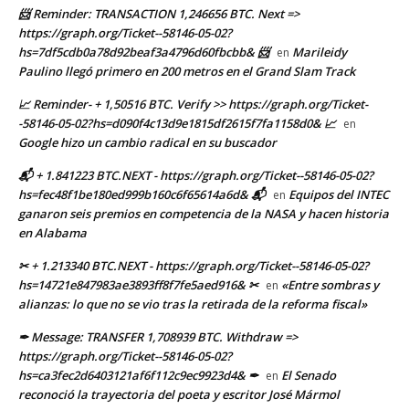
📨 Reminder: TRANSACTION 1,246656 BTC. Next =>
https://graph.org/Ticket--58146-05-02?
hs=7df5cdb0a78d92beaf3a4796d60fbcbb& 📨
Marileidy
en
Paulino llegó primero en 200 metros en el Grand Slam Track
📈 Reminder- + 1,50516 BTC. Verify >> https://graph.org/Ticket-
-58146-05-02?hs=d090f4c13d9e1815df2615f7fa1158d0& 📈
en
Google hizo un cambio radical en su buscador
📬 + 1.841223 BTC.NEXT - https://graph.org/Ticket--58146-05-02?
hs=fec48f1be180ed999b160c6f65614a6d& 📬
Equipos del INTEC
en
ganaron seis premios en competencia de la NASA y hacen historia
en Alabama
✂ + 1.213340 BTC.NEXT - https://graph.org/Ticket--58146-05-02?
hs=14721e847983ae3893ff8f7fe5aed916& ✂
«Entre sombras y
en
alianzas: lo que no se vio tras la retirada de la reforma fiscal»
✒ Message: TRANSFER 1,708939 BTC. Withdraw =>
https://graph.org/Ticket--58146-05-02?
hs=ca3fec2d6403121af6f112c9ec9923d4& ✒
El Senado
en
reconoció la trayectoria del poeta y escritor José Mármol