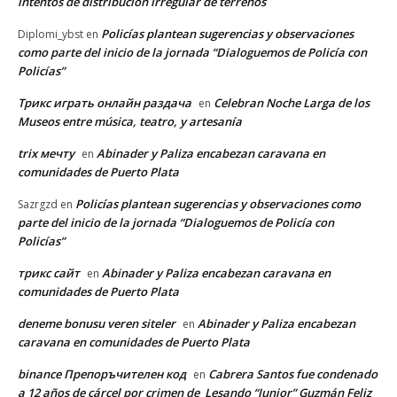
intentos de distribución irregular de terrenos
Policías plantean sugerencias y observaciones
Diplomi_ybst
en
como parte del inicio de la jornada “Dialoguemos de Policía con
Policías”
Трикс играть онлайн раздача
Celebran Noche Larga de los
en
Museos entre música, teatro, y artesanía
trix мечту
Abinader y Paliza encabezan caravana en
en
comunidades de Puerto Plata
Policías plantean sugerencias y observaciones como
Sazrgzd
en
parte del inicio de la jornada “Dialoguemos de Policía con
Policías”
трикс сайт
Abinader y Paliza encabezan caravana en
en
comunidades de Puerto Plata
deneme bonusu veren siteler
Abinader y Paliza encabezan
en
caravana en comunidades de Puerto Plata
binance Препоръчителен код
Cabrera Santos fue condenado
en
a 12 años de cárcel por crimen de Lesando “Junior” Guzmán Feliz