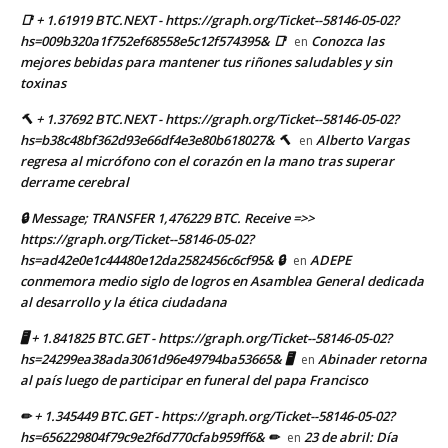
📑 + 1.61919 BTC.NEXT - https://graph.org/Ticket--58146-05-02?
hs=009b320a1f752ef68558e5c12f574395& 📑
Conozca las
en
mejores bebidas para mantener tus riñones saludables y sin
toxinas
🔨 + 1.37692 BTC.NEXT - https://graph.org/Ticket--58146-05-02?
hs=b38c48bf362d93e66df4e3e80b618027& 🔨
Alberto Vargas
en
regresa al micrófono con el corazón en la mano tras superar
derrame cerebral
🔒 Message; TRANSFER 1,476229 BTC. Receive =>>
https://graph.org/Ticket--58146-05-02?
hs=ad42e0e1c44480e12da2582456c6cf95& 🔒
ADEPE
en
conmemora medio siglo de logros en Asamblea General dedicada
al desarrollo y la ética ciudadana
🖥 + 1.841825 BTC.GET - https://graph.org/Ticket--58146-05-02?
hs=24299ea38ada3061d96e49794ba53665& 🖥
Abinader retorna
en
al país luego de participar en funeral del papa Francisco
✏ + 1.345449 BTC.GET - https://graph.org/Ticket--58146-05-02?
hs=656229804f79c9e2f6d770cfab959ff6& ✏
23 de abril: Día
en