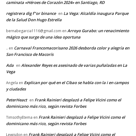
caminata «Héroes de Corazón 2024» en Santiago, RD
registrera dig f"or binance
La Vega: Alcaldía inaugura Parque
en
de la Salud Don Hugo Estrella
Arroyo Gurabo: un renacimiento
bernabegarcia1116@gmail.com
en
mágico que surge de una idea oportuna
Carnaval Francomacorisano 2026 desborda color y alegría en
..
en
San Francisco de Macorís
Ada
Alexander Reyes es asesinado de varias puñaladas en La
en
Vega
Explican por qué en el Cibao se habla con la i en campos
Angela
en
y ciudades
PeterHeact
Frank Rainieri desplazó a Felipe Vicini como el
en
dominicano más rico, según revista Forbes
Frank Rainieri desplazó a Felipe Vicini como el
TimsothyEtema
en
dominicano más rico, según revista Forbes
Frank Rainieri desplazó a Felipe Vicini como el
Lewisdon
en