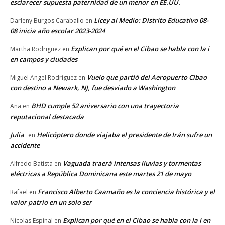
esclarecer supuesta paternidad de un menor en EE.UU.
Licey al Medio: Distrito Educativo 08-
Darleny Burgos Caraballo
en
08 inicia año escolar 2023-2024
Explican por qué en el Cibao se habla con la i
Martha Rodriguez
en
en campos y ciudades
Vuelo que partió del Aeropuerto Cibao
Miguel Angel Rodriguez
en
con destino a Newark, NJ, fue desviado a Washington
BHD cumple 52 aniversario con una trayectoria
Ana
en
reputacional destacada
Julia
Helicóptero donde viajaba el presidente de Irán sufre un
en
accidente
Vaguada traerá intensas lluvias y tormentas
Alfredo Batista
en
eléctricas a República Dominicana este martes 21 de mayo
Francisco Alberto Caamaño es la conciencia histórica y el
Rafael
en
valor patrio en un solo ser
Explican por qué en el Cibao se habla con la i en
Nicolas Espinal
en