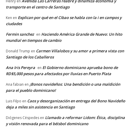
Avenida Las Carreras reabre y dinamiza economía y
Henry
en
transporte en el centro de Santiago
Explican por qué en el Cibao se habla con la i en campos y
Ken
en
ciudades
Fermin sanchez
Haciendo América Grande de Nuevo: Un hito
en
mundial en tiempos de cambio
Carmen Villalobos y su amor a primera vista con
Donald Trump
en
Santiago de los Caballeros
Ana Iris Pereyra
El Gobierno dominicano aprueba bono de
en
RD$5,000 pesos para afectados por lluvias en Puerto Plata
¡Bonos navideños: Una bendición o una maldición
Ana fabian
en
para el pueblo dominicano!
Caos y desorganización en entrega del Bono Navideño
Luis Filpo
en
deja a miles sin asistencia en Santiago
Llamado a reformar Lidom: Ética, disciplina
Diógenes Céspedes
en
y visión renovada para el béisbol dominicano