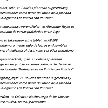
lbet_seEn
Policías plantean sugerencias y
en
servaciones como parte del inicio de la jornada
ialoguemos de Policía con Policías”
neme bonusu veren siteler
Alexander Reyes es
en
esinado de varias puñaladas en La Vega
w to take dapoxetine tablet
ADEPE
en
nmemora medio siglo de logros en Asamblea
neral dedicada al desarrollo y la ética ciudadana
lyaris darknet_upkn
Policías plantean
en
gerencias y observaciones como parte del inicio
 la jornada “Dialoguemos de Policía con Policías”
mgomg_mykl
Policías plantean sugerencias y
en
servaciones como parte del inicio de la jornada
ialoguemos de Policía con Policías”
orifem
Celebran Noche Larga de los Museos
en
tre música, teatro, y artesanía