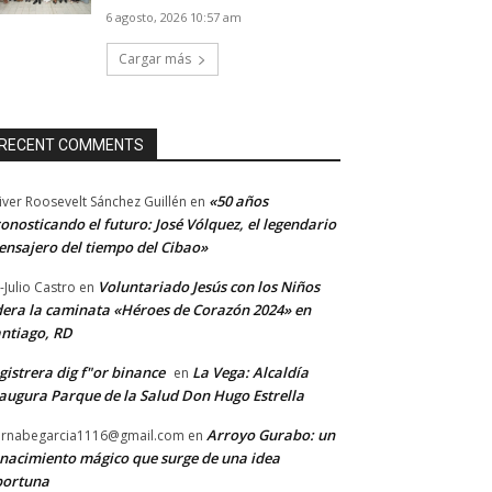
6 agosto, 2026 10:57 am
Cargar más
RECENT COMMENTS
«50 años
iver Roosevelt Sánchez Guillén
en
onosticando el futuro: José Vólquez, el legendario
nsajero del tiempo del Cibao»
Voluntariado Jesús con los Niños
-Julio Castro
en
dera la caminata «Héroes de Corazón 2024» en
ntiago, RD
gistrera dig f"or binance
La Vega: Alcaldía
en
augura Parque de la Salud Don Hugo Estrella
Arroyo Gurabo: un
rnabegarcia1116@gmail.com
en
nacimiento mágico que surge de una idea
portuna