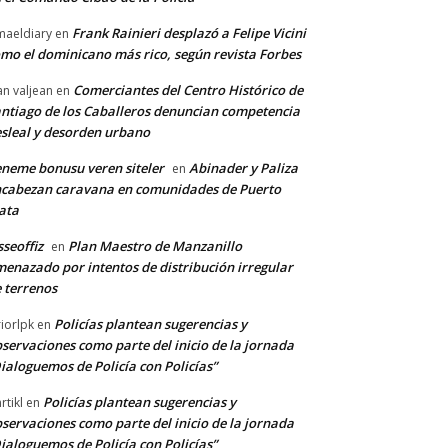
Frank Rainieri desplazó a Felipe Vicini
maeldiary
en
mo el dominicano más rico, según revista Forbes
Comerciantes del Centro Histórico de
an valjean
en
ntiago de los Caballeros denuncian competencia
sleal y desorden urbano
neme bonusu veren siteler
Abinader y Paliza
en
cabezan caravana en comunidades de Puerto
ata
sseoffiz
Plan Maestro de Manzanillo
en
enazado por intentos de distribución irregular
 terrenos
Policías plantean sugerencias y
riorlpk
en
servaciones como parte del inicio de la jornada
ialoguemos de Policía con Policías”
Policías plantean sugerencias y
rtikl
en
servaciones como parte del inicio de la jornada
ialoguemos de Policía con Policías”