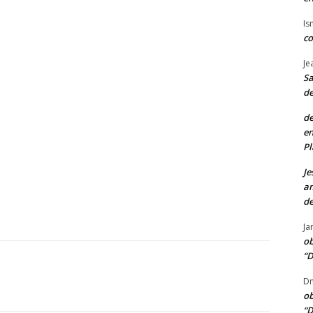
Is
co
Je
Sa
de
de
en
Pl
Je
am
de
Ja
ob
“D
Dn
ob
“D