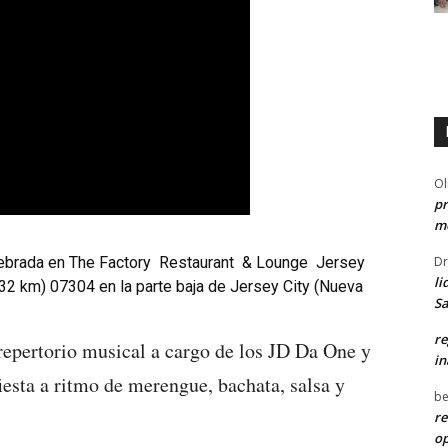
Ol
pr
me
Dr
ebrada en The Factory Restaurant & Lounge Jersey
li
2 km) 07304 en la parte baja de Jersey City (Nueva
Sa
re
epertorio musical a cargo de los JD Da One y
in
iesta a ritmo de merengue, bachata, salsa y
be
re
o