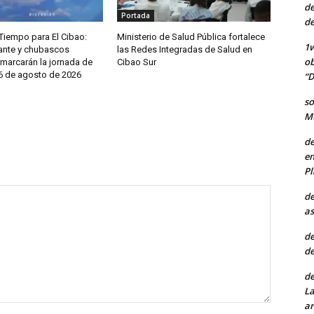
de
Portada
de
Tiempo para El Cibao:
Ministerio de Salud Pública fortalece
1w
ante y chubascos
las Redes Integradas de Salud en
ob
 marcarán la jornada de
Cibao Sur
 6 de agosto de 2026
“D
so
Mu
de
en
Pl
de
as
de
de
de
La
ar