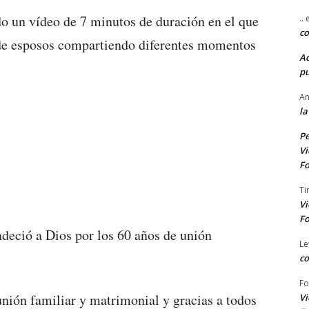
do un vídeo de 7 minutos de duración en el que
..
co
a de esposos compartiendo diferentes momentos
A
pu
An
la
Pe
Vi
Fo
Ti
Vi
Fo
adeció a Dios por los 60 años de unión
Le
co
Fo
unión familiar y matrimonial y gracias a todos
Vi