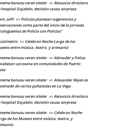
neme bonusu veren siteler
Renuncia directora
en
 hospital Dajabón; decisión causa sorpresa
in_sxPt
Policías plantean sugerencias y
en
servaciones como parte del inicio de la jornada
ialoguemos de Policía con Policías”
cialmetric
Celebran Noche Larga de los
en
seos entre música, teatro, y artesanía
neme bonusu veren siteler
Abinader y Paliza
en
cabezan caravana en comunidades de Puerto
ata
neme bonusu veren siteler
Alexander Reyes es
en
esinado de varias puñaladas en La Vega
neme bonusu veren siteler
Renuncia directora
en
 hospital Dajabón; decisión causa sorpresa
neme bonusu veren siteler
Celebran Noche
en
rga de los Museos entre música, teatro, y
tesanía