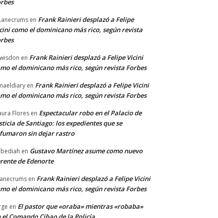
rbes
Frank Rainieri desplazó a Felipe
Lanecrums
en
cini como el dominicano más rico, según revista
rbes
Frank Rainieri desplazó a Felipe Vicini
wisdon
en
mo el dominicano más rico, según revista Forbes
Frank Rainieri desplazó a Felipe Vicini
maeldiary
en
mo el dominicano más rico, según revista Forbes
Espectacular robo en el Palacio de
ura Flores
en
sticia de Santiago: los expedientes que se
fumaron sin dejar rastro
Gustavo Martínez asume como nuevo
bediah
en
rente de Edenorte
Frank Rainieri desplazó a Felipe Vicini
anecrums
en
mo el dominicano más rico, según revista Forbes
El pastor que «oraba» mientras «robaba»
rge
en
 el Comando Cibao de la Policía