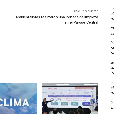
me
Artículo siguiente
ob
Ambientalistas realizaron una jornada de limpieza
“D
en el Parque Central
de
as
ho
co
Ge
so
su
de
o
ob
“D
b
en