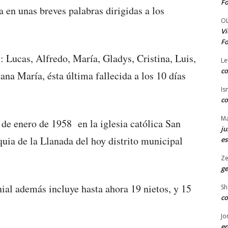
Fo
a en unas breves palabras dirigidas a los
O
Vi
Fo
: Lucas, Alfredo, María, Gladys, Cristina, Luis,
Le
co
na María, ésta última fallecida a los 10 días
Is
co
Ma
 de enero de 1958 en la iglesia católica San
ju
quia de la Llanada del hoy distrito municipal
es
Ze
ge
al además incluye hasta ahora 19 nietos, y 15
Sh
co
Jo
en