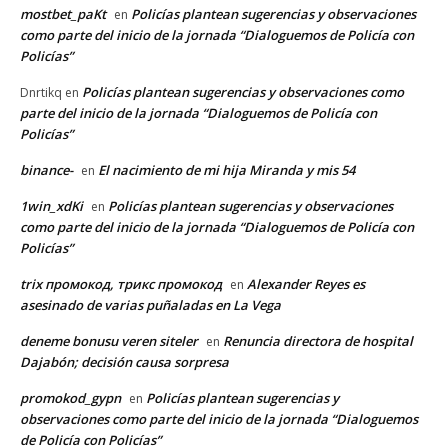
mostbet_paKt
Policías plantean sugerencias y observaciones
en
como parte del inicio de la jornada “Dialoguemos de Policía con
Policías”
Policías plantean sugerencias y observaciones como
Dnrtikq
en
parte del inicio de la jornada “Dialoguemos de Policía con
Policías”
binance-
El nacimiento de mi hija Miranda y mis 54
en
1win_xdKi
Policías plantean sugerencias y observaciones
en
como parte del inicio de la jornada “Dialoguemos de Policía con
Policías”
trix промокод, трикс промокод
Alexander Reyes es
en
asesinado de varias puñaladas en La Vega
deneme bonusu veren siteler
Renuncia directora de hospital
en
Dajabón; decisión causa sorpresa
promokod_gypn
Policías plantean sugerencias y
en
observaciones como parte del inicio de la jornada “Dialoguemos
de Policía con Policías”