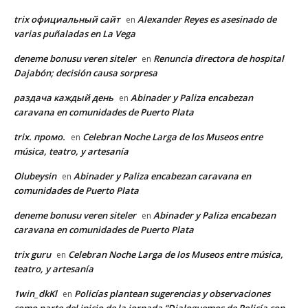
trix официальный сайт
Alexander Reyes es asesinado de
en
varias puñaladas en La Vega
deneme bonusu veren siteler
Renuncia directora de hospital
en
Dajabón; decisión causa sorpresa
раздача каждый день
Abinader y Paliza encabezan
en
caravana en comunidades de Puerto Plata
trix. промо.
Celebran Noche Larga de los Museos entre
en
música, teatro, y artesanía
Olubeysin
Abinader y Paliza encabezan caravana en
en
comunidades de Puerto Plata
deneme bonusu veren siteler
Abinader y Paliza encabezan
en
caravana en comunidades de Puerto Plata
trix guru
Celebran Noche Larga de los Museos entre música,
en
teatro, y artesanía
1win_dkKl
Policías plantean sugerencias y observaciones
en