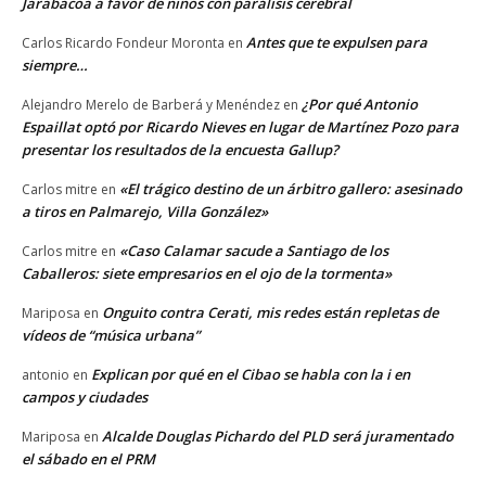
Jarabacoa a favor de niños con parálisis cerebral
Antes que te expulsen para
Carlos Ricardo Fondeur Moronta
en
siempre…
¿Por qué Antonio
Alejandro Merelo de Barberá y Menéndez
en
Espaillat optó por Ricardo Nieves en lugar de Martínez Pozo para
presentar los resultados de la encuesta Gallup?
«El trágico destino de un árbitro gallero: asesinado
Carlos mitre
en
a tiros en Palmarejo, Villa González»
«Caso Calamar sacude a Santiago de los
Carlos mitre
en
Caballeros: siete empresarios en el ojo de la tormenta»
Onguito contra Cerati, mis redes están repletas de
Mariposa
en
vídeos de “música urbana”
Explican por qué en el Cibao se habla con la i en
antonio
en
campos y ciudades
Alcalde Douglas Pichardo del PLD será juramentado
Mariposa
en
el sábado en el PRM