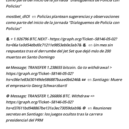
como parte del inicio de la jornada “Dialoguemos de Policía con
Policías”
mostbet_dlOl
Policías plantean sugerencias y observaciones
en
como parte del inicio de la jornada “Dialoguemos de Policía con
Policías”
📃 + 1.926796 BTC.NEXT - https://graph.org/Ticket--58146-05-02?
hs=06a1a0d54dbd0c71211e9853eb0e3ab7& 📃
Un mes sin
en
respuestas tras el derrumbe del Jet Set que dejó más de 200
muertos en Santo Domingo
📜 Message; TRANSFER 1.238655 bitcoin. Go to withdrawal >
https://graph.org/Ticket--58146-05-02?
hs=c06e1e83d30149de586887baae0b6246& 📜
Santiago: Muere
en
el empresario Georg Schwarzbartl
⚙ Message; TRANSFER 1,266806 BTC. Withdraw =>
https://graph.org/Ticket--58146-05-02?
hs=d37611bd948867be131a3ec73059dab9& ⚙
Reuniones
en
secretas en Santiago: los juegos ocultos tras la carrera
presidencial del PRM