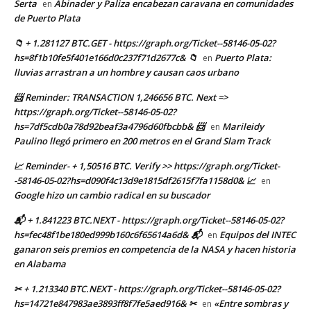
Serta
Abinader y Paliza encabezan caravana en comunidades
en
de Puerto Plata
📁 + 1.281127 BTC.GET - https://graph.org/Ticket--58146-05-02?
hs=8f1b10fe5f401e166d0c237f71d2677c& 📁
Puerto Plata:
en
lluvias arrastran a un hombre y causan caos urbano
📨 Reminder: TRANSACTION 1,246656 BTC. Next =>
https://graph.org/Ticket--58146-05-02?
hs=7df5cdb0a78d92beaf3a4796d60fbcbb& 📨
Marileidy
en
Paulino llegó primero en 200 metros en el Grand Slam Track
📈 Reminder- + 1,50516 BTC. Verify >> https://graph.org/Ticket-
-58146-05-02?hs=d090f4c13d9e1815df2615f7fa1158d0& 📈
en
Google hizo un cambio radical en su buscador
📬 + 1.841223 BTC.NEXT - https://graph.org/Ticket--58146-05-02?
hs=fec48f1be180ed999b160c6f65614a6d& 📬
Equipos del INTEC
en
ganaron seis premios en competencia de la NASA y hacen historia
en Alabama
✂ + 1.213340 BTC.NEXT - https://graph.org/Ticket--58146-05-02?
hs=14721e847983ae3893ff8f7fe5aed916& ✂
«Entre sombras y
en