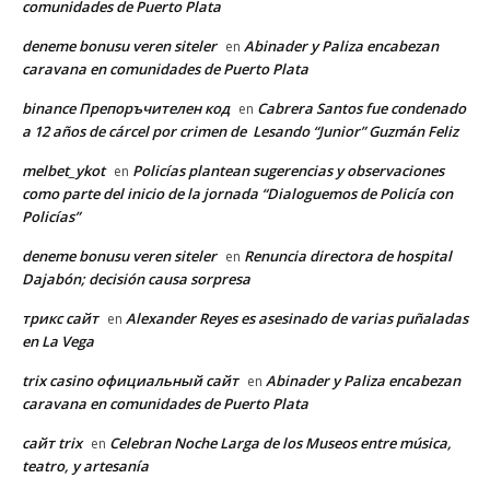
comunidades de Puerto Plata
deneme bonusu veren siteler
Abinader y Paliza encabezan
en
caravana en comunidades de Puerto Plata
binance Препоръчителен код
Cabrera Santos fue condenado
en
a 12 años de cárcel por crimen de Lesando “Junior” Guzmán Feliz
melbet_ykot
Policías plantean sugerencias y observaciones
en
como parte del inicio de la jornada “Dialoguemos de Policía con
Policías”
deneme bonusu veren siteler
Renuncia directora de hospital
en
Dajabón; decisión causa sorpresa
трикс сайт
Alexander Reyes es asesinado de varias puñaladas
en
en La Vega
trix casino официальный сайт
Abinader y Paliza encabezan
en
caravana en comunidades de Puerto Plata
сайт trix
Celebran Noche Larga de los Museos entre música,
en
teatro, y artesanía