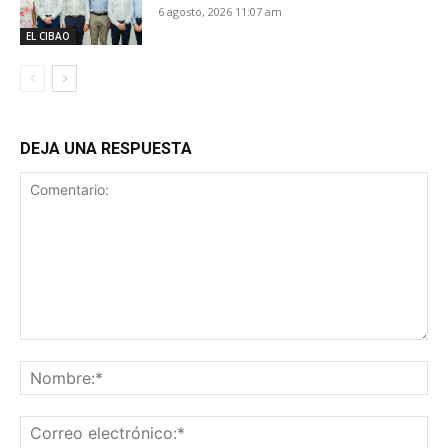
6 agosto, 2026 11:07 am
EL CIBAO
DEJA UNA RESPUESTA
Comentario:
No
Co
ele