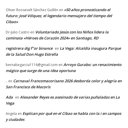
«50 años pronosticando el
Oliver Roosevelt Sánchez Guillén
en
futuro: José Vólquez, el legendario mensajero del tiempo del
Cibao»
Voluntariado Jesús con los Niños lidera la
Dr-Julio Castro
en
caminata «Héroes de Corazón 2024» en Santiago, RD
registrera dig f"or binance
La Vega: Alcaldía inaugura Parque
en
de la Salud Don Hugo Estrella
Arroyo Gurabo: un renacimiento
bernabegarcia1116@gmail.com
en
mágico que surge de una idea oportuna
Carnaval Francomacorisano 2026 desborda color y alegría en
..
en
San Francisco de Macorís
Ada
Alexander Reyes es asesinado de varias puñaladas en La
en
Vega
Explican por qué en el Cibao se habla con la i en campos
Angela
en
y ciudades