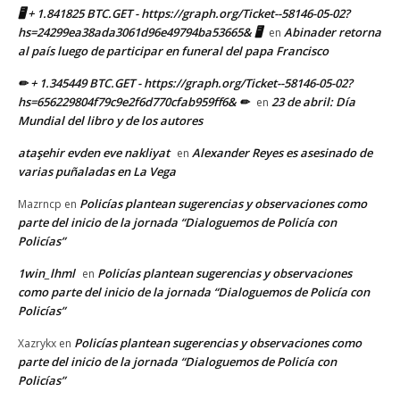
🖥 + 1.841825 BTC.GET - https://graph.org/Ticket--58146-05-02?
hs=24299ea38ada3061d96e49794ba53665& 🖥
Abinader retorna
en
al país luego de participar en funeral del papa Francisco
✏ + 1.345449 BTC.GET - https://graph.org/Ticket--58146-05-02?
hs=656229804f79c9e2f6d770cfab959ff6& ✏
23 de abril: Día
en
Mundial del libro y de los autores
ataşehir evden eve nakliyat
Alexander Reyes es asesinado de
en
varias puñaladas en La Vega
Policías plantean sugerencias y observaciones como
Mazrncp
en
parte del inicio de la jornada “Dialoguemos de Policía con
Policías”
1win_lhml
Policías plantean sugerencias y observaciones
en
como parte del inicio de la jornada “Dialoguemos de Policía con
Policías”
Policías plantean sugerencias y observaciones como
Xazrykx
en
parte del inicio de la jornada “Dialoguemos de Policía con
Policías”