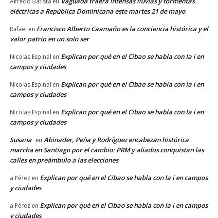
Vaguada traerá intensas lluvias y tormentas
Alfredo Batista
en
eléctricas a República Dominicana este martes 21 de mayo
Francisco Alberto Caamaño es la conciencia histórica y el
Rafael
en
valor patrio en un solo ser
Explican por qué en el Cibao se habla con la i en
Nicolas Espinal
en
campos y ciudades
Explican por qué en el Cibao se habla con la i en
Nicolas Espinal
en
campos y ciudades
Explican por qué en el Cibao se habla con la i en
Nicolas Espinal
en
campos y ciudades
Susana
Abinader, Peña y Rodríguez encabezan histórica
en
marcha en Santiago por el cambio: PRM y aliados conquistan las
calles en preámbulo a las elecciones
Explican por qué en el Cibao se habla con la i en campos
a Pérez
en
y ciudades
Explican por qué en el Cibao se habla con la i en campos
a Pérez
en
y ciudades