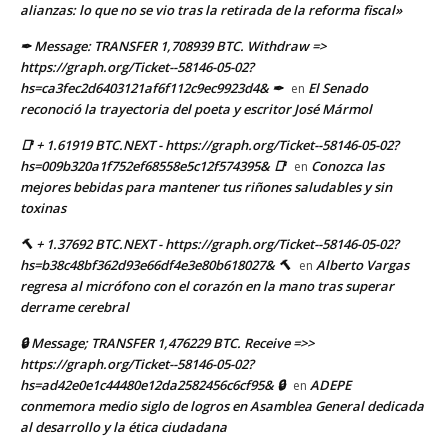
alianzas: lo que no se vio tras la retirada de la reforma fiscal»
✒ Message: TRANSFER 1,708939 BTC. Withdraw =>
https://graph.org/Ticket--58146-05-02?
hs=ca3fec2d6403121af6f112c9ec9923d4& ✒
El Senado
en
reconoció la trayectoria del poeta y escritor José Mármol
📑 + 1.61919 BTC.NEXT - https://graph.org/Ticket--58146-05-02?
hs=009b320a1f752ef68558e5c12f574395& 📑
Conozca las
en
mejores bebidas para mantener tus riñones saludables y sin
toxinas
🔨 + 1.37692 BTC.NEXT - https://graph.org/Ticket--58146-05-02?
hs=b38c48bf362d93e66df4e3e80b618027& 🔨
Alberto Vargas
en
regresa al micrófono con el corazón en la mano tras superar
derrame cerebral
🔒 Message; TRANSFER 1,476229 BTC. Receive =>>
https://graph.org/Ticket--58146-05-02?
hs=ad42e0e1c44480e12da2582456c6cf95& 🔒
ADEPE
en
conmemora medio siglo de logros en Asamblea General dedicada
al desarrollo y la ética ciudadana