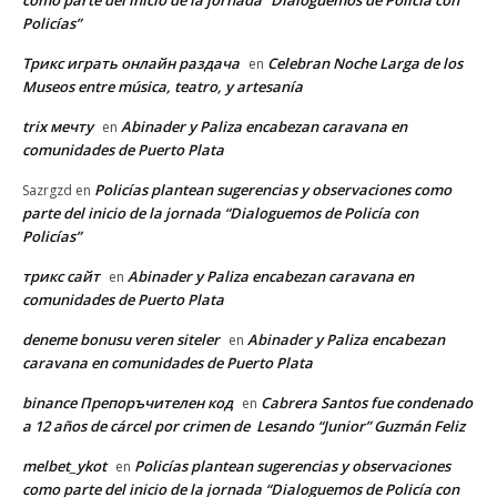
Policías”
Трикс играть онлайн раздача
Celebran Noche Larga de los
en
Museos entre música, teatro, y artesanía
trix мечту
Abinader y Paliza encabezan caravana en
en
comunidades de Puerto Plata
Policías plantean sugerencias y observaciones como
Sazrgzd
en
parte del inicio de la jornada “Dialoguemos de Policía con
Policías”
трикс сайт
Abinader y Paliza encabezan caravana en
en
comunidades de Puerto Plata
deneme bonusu veren siteler
Abinader y Paliza encabezan
en
caravana en comunidades de Puerto Plata
binance Препоръчителен код
Cabrera Santos fue condenado
en
a 12 años de cárcel por crimen de Lesando “Junior” Guzmán Feliz
melbet_ykot
Policías plantean sugerencias y observaciones
en
como parte del inicio de la jornada “Dialoguemos de Policía con