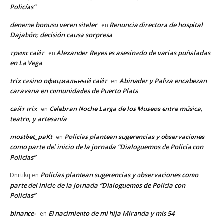
Policías”
deneme bonusu veren siteler
Renuncia directora de hospital
en
Dajabón; decisión causa sorpresa
трикс сайт
Alexander Reyes es asesinado de varias puñaladas
en
en La Vega
trix casino официальный сайт
Abinader y Paliza encabezan
en
caravana en comunidades de Puerto Plata
сайт trix
Celebran Noche Larga de los Museos entre música,
en
teatro, y artesanía
mostbet_paKt
Policías plantean sugerencias y observaciones
en
como parte del inicio de la jornada “Dialoguemos de Policía con
Policías”
Policías plantean sugerencias y observaciones como
Dnrtikq
en
parte del inicio de la jornada “Dialoguemos de Policía con
Policías”
binance-
El nacimiento de mi hija Miranda y mis 54
en