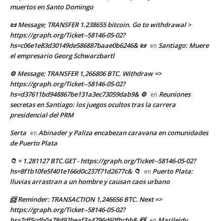
muertos en Santo Domingo
📜 Message; TRANSFER 1.238655 bitcoin. Go to withdrawal >
https://graph.org/Ticket--58146-05-02?
hs=c06e1e83d30149de586887baae0b6246& 📜
Santiago: Muere
en
el empresario Georg Schwarzbartl
⚙ Message; TRANSFER 1,266806 BTC. Withdraw =>
https://graph.org/Ticket--58146-05-02?
hs=d37611bd948867be131a3ec73059dab9& ⚙
Reuniones
en
secretas en Santiago: los juegos ocultos tras la carrera
presidencial del PRM
Serta
Abinader y Paliza encabezan caravana en comunidades
en
de Puerto Plata
📁 + 1.281127 BTC.GET - https://graph.org/Ticket--58146-05-02?
hs=8f1b10fe5f401e166d0c237f71d2677c& 📁
Puerto Plata:
en
lluvias arrastran a un hombre y causan caos urbano
📨 Reminder: TRANSACTION 1,246656 BTC. Next =>
https://graph.org/Ticket--58146-05-02?
hs=7df5cdb0a78d92beaf3a4796d60fbcbb& 📨
Marileidy
en