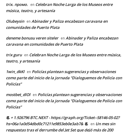
trix. промо.
Celebran Noche Larga de los Museos entre
en
música, teatro, y artesanía
Olubeysin
Abinader y Paliza encabezan caravana en
en
comunidades de Puerto Plata
deneme bonusu veren siteler
Abinader y Paliza encabezan
en
caravana en comunidades de Puerto Plata
trix guru
Celebran Noche Larga de los Museos entre música,
en
teatro, y artesanía
1win_dkKl
Policías plantean sugerencias y observaciones
en
como parte del inicio de la jornada “Dialoguemos de Policía con
Policías”
mostbet_dlOl
Policías plantean sugerencias y observaciones
en
como parte del inicio de la jornada “Dialoguemos de Policía con
Policías”
📃 + 1.926796 BTC.NEXT - https://graph.org/Ticket--58146-05-02?
hs=06a1a0d54dbd0c71211e9853eb0e3ab7& 📃
Un mes sin
en
respuestas tras el derrumbe del Jet Set que dejó más de 200