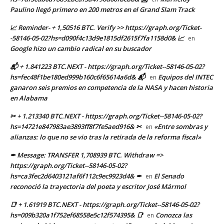
Paulino llegó primero en 200 metros en el Grand Slam Track
📈 Reminder- + 1,50516 BTC. Verify >> https://graph.org/Ticket-
-58146-05-02?hs=d090f4c13d9e1815df2615f7fa1158d0& 📈
en
Google hizo un cambio radical en su buscador
📬 + 1.841223 BTC.NEXT - https://graph.org/Ticket--58146-05-02?
hs=fec48f1be180ed999b160c6f65614a6d& 📬
Equipos del INTEC
en
ganaron seis premios en competencia de la NASA y hacen historia
en Alabama
✂ + 1.213340 BTC.NEXT - https://graph.org/Ticket--58146-05-02?
hs=14721e847983ae3893ff8f7fe5aed916& ✂
«Entre sombras y
en
alianzas: lo que no se vio tras la retirada de la reforma fiscal»
✒ Message: TRANSFER 1,708939 BTC. Withdraw =>
https://graph.org/Ticket--58146-05-02?
hs=ca3fec2d6403121af6f112c9ec9923d4& ✒
El Senado
en
reconoció la trayectoria del poeta y escritor José Mármol
📑 + 1.61919 BTC.NEXT - https://graph.org/Ticket--58146-05-02?
hs=009b320a1f752ef68558e5c12f574395& 📑
Conozca las
en