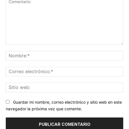
Comentario:
No
Co
ele
Sit
we
Guardar mi nombre, correo electrónico y sitio web en este
navegador la próxima vez que comente.