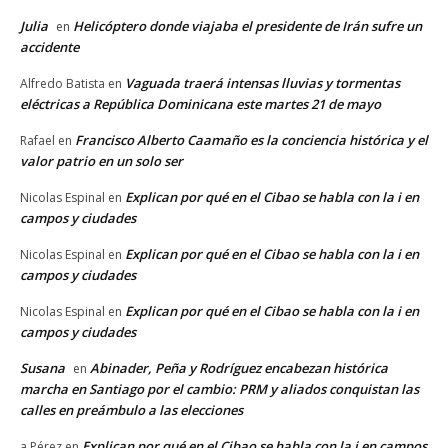
Julia
Helicóptero donde viajaba el presidente de Irán sufre un
en
accidente
Vaguada traerá intensas lluvias y tormentas
Alfredo Batista
en
eléctricas a República Dominicana este martes 21 de mayo
Francisco Alberto Caamaño es la conciencia histórica y el
Rafael
en
valor patrio en un solo ser
Explican por qué en el Cibao se habla con la i en
Nicolas Espinal
en
campos y ciudades
Explican por qué en el Cibao se habla con la i en
Nicolas Espinal
en
campos y ciudades
Explican por qué en el Cibao se habla con la i en
Nicolas Espinal
en
campos y ciudades
Susana
Abinader, Peña y Rodríguez encabezan histórica
en
marcha en Santiago por el cambio: PRM y aliados conquistan las
calles en preámbulo a las elecciones
Explican por qué en el Cibao se habla con la i en campos
a Pérez
en