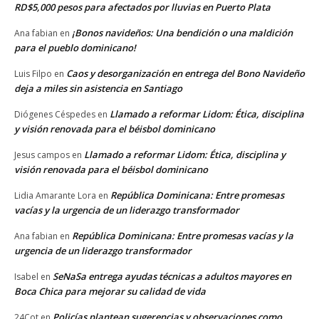
RD$5,000 pesos para afectados por lluvias en Puerto Plata
¡Bonos navideños: Una bendición o una maldición
Ana fabian
en
para el pueblo dominicano!
Caos y desorganización en entrega del Bono Navideño
Luis Filpo
en
deja a miles sin asistencia en Santiago
Llamado a reformar Lidom: Ética, disciplina
Diógenes Céspedes
en
y visión renovada para el béisbol dominicano
Llamado a reformar Lidom: Ética, disciplina y
Jesus campos
en
visión renovada para el béisbol dominicano
República Dominicana: Entre promesas
Lidia Amarante Lora
en
vacías y la urgencia de un liderazgo transformador
República Dominicana: Entre promesas vacías y la
Ana fabian
en
urgencia de un liderazgo transformador
SeNaSa entrega ayudas técnicas a adultos mayores en
Isabel
en
Boca Chica para mejorar su calidad de vida
Policías plantean sugerencias y observaciones como
24Cot
en