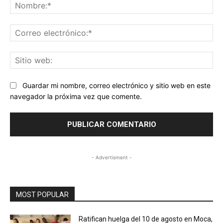
No
Co
ele
Sit
we
Guardar mi nombre, correo electrónico y sitio web en este
navegador la próxima vez que comente.
- Advertisment -
MOST POPULAR
Ratifican huelga del 10 de agosto en Moca,