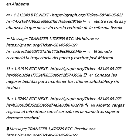
en Alabama
✂ + 1.213340 BTC.NEXT - https://graph.org/Ticket--58146-05-02?
hs=14721e847983ae3893ff8f7fe5aed916& ✂
«Entre sombras y
en
alianzas: lo que no se vio tras la retirada de la reforma fiscal»
✒ Message: TRANSFER 1,708939 BTC. Withdraw =>
https://graph.org/Ticket--58146-05-02?
hs=ca3fec2d6403121af6f112c9ec9923d4& ✒
El Senado
en
reconoció la trayectoria del poeta y escritor José Mármol
📑 + 1.61919 BTC.NEXT - https://graph.org/Ticket--58146-05-02?
hs=009b320a1f752ef68558e5c12f574395& 📑
Conozca las
en
mejores bebidas para mantener tus riñones saludables y sin
toxinas
🔨 + 1.37692 BTC.NEXT - https://graph.org/Ticket--58146-05-02?
hs=b38c48bf362d93e66df4e3e80b618027& 🔨
Alberto Vargas
en
regresa al micrófono con el corazón en la mano tras superar
derrame cerebral
🔒 Message; TRANSFER 1,476229 BTC. Receive =>>
https://graph.org/Ticket--58146-05-02?