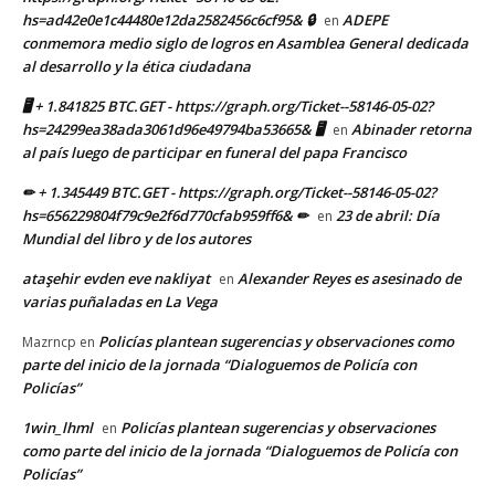
hs=ad42e0e1c44480e12da2582456c6cf95& 🔒
ADEPE
en
conmemora medio siglo de logros en Asamblea General dedicada
al desarrollo y la ética ciudadana
🖥 + 1.841825 BTC.GET - https://graph.org/Ticket--58146-05-02?
hs=24299ea38ada3061d96e49794ba53665& 🖥
Abinader retorna
en
al país luego de participar en funeral del papa Francisco
✏ + 1.345449 BTC.GET - https://graph.org/Ticket--58146-05-02?
hs=656229804f79c9e2f6d770cfab959ff6& ✏
23 de abril: Día
en
Mundial del libro y de los autores
ataşehir evden eve nakliyat
Alexander Reyes es asesinado de
en
varias puñaladas en La Vega
Policías plantean sugerencias y observaciones como
Mazrncp
en
parte del inicio de la jornada “Dialoguemos de Policía con
Policías”
1win_lhml
Policías plantean sugerencias y observaciones
en
como parte del inicio de la jornada “Dialoguemos de Policía con
Policías”