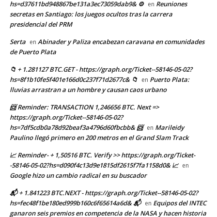
hs=d37611bd948867be131a3ec73059dab9& ⚙
Reuniones
en
secretas en Santiago: los juegos ocultos tras la carrera
presidencial del PRM
Serta
Abinader y Paliza encabezan caravana en comunidades
en
de Puerto Plata
📁 + 1.281127 BTC.GET - https://graph.org/Ticket--58146-05-02?
hs=8f1b10fe5f401e166d0c237f71d2677c& 📁
Puerto Plata:
en
lluvias arrastran a un hombre y causan caos urbano
📨 Reminder: TRANSACTION 1,246656 BTC. Next =>
https://graph.org/Ticket--58146-05-02?
hs=7df5cdb0a78d92beaf3a4796d60fbcbb& 📨
Marileidy
en
Paulino llegó primero en 200 metros en el Grand Slam Track
📈 Reminder- + 1,50516 BTC. Verify >> https://graph.org/Ticket-
-58146-05-02?hs=d090f4c13d9e1815df2615f7fa1158d0& 📈
en
Google hizo un cambio radical en su buscador
📬 + 1.841223 BTC.NEXT - https://graph.org/Ticket--58146-05-02?
hs=fec48f1be180ed999b160c6f65614a6d& 📬
Equipos del INTEC
en
ganaron seis premios en competencia de la NASA y hacen historia