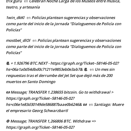
trix guru
Celebran Noche Larga de los Museos entre música,
en
teatro, y artesanía
1win_dkKl
Policías plantean sugerencias y observaciones
en
como parte del inicio de la jornada “Dialoguemos de Policía con
Policías”
mostbet_dlOl
Policías plantean sugerencias y observaciones
en
como parte del inicio de la jornada “Dialoguemos de Policía con
Policías”
📃 + 1.926796 BTC.NEXT - https://graph.org/Ticket--58146-05-02?
hs=06a1a0d54dbd0c71211e9853eb0e3ab7& 📃
Un mes sin
en
respuestas tras el derrumbe del Jet Set que dejó más de 200
muertos en Santo Domingo
📜 Message; TRANSFER 1.238655 bitcoin. Go to withdrawal >
https://graph.org/Ticket--58146-05-02?
hs=c06e1e83d30149de586887baae0b6246& 📜
Santiago: Muere
en
el empresario Georg Schwarzbartl
⚙ Message; TRANSFER 1,266806 BTC. Withdraw =>
https://graph.org/Ticket--58146-05-02?