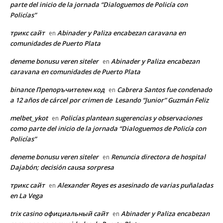
parte del inicio de la jornada “Dialoguemos de Policía con
Policías”
трикс сайт
Abinader y Paliza encabezan caravana en
en
comunidades de Puerto Plata
deneme bonusu veren siteler
Abinader y Paliza encabezan
en
caravana en comunidades de Puerto Plata
binance Препоръчителен код
Cabrera Santos fue condenado
en
a 12 años de cárcel por crimen de Lesando “Junior” Guzmán Feliz
melbet_ykot
Policías plantean sugerencias y observaciones
en
como parte del inicio de la jornada “Dialoguemos de Policía con
Policías”
deneme bonusu veren siteler
Renuncia directora de hospital
en
Dajabón; decisión causa sorpresa
трикс сайт
Alexander Reyes es asesinado de varias puñaladas
en
en La Vega
trix casino официальный сайт
Abinader y Paliza encabezan
en