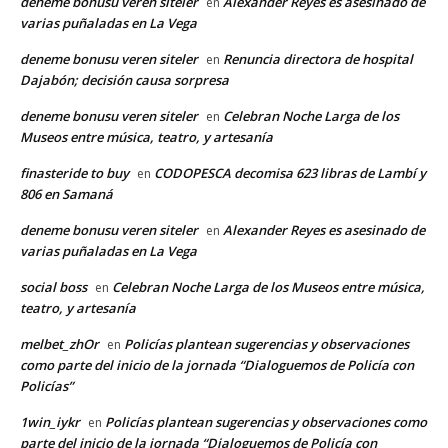
deneme bonusu veren siteler
Alexander Reyes es asesinado de
en
varias puñaladas en La Vega
deneme bonusu veren siteler
Renuncia directora de hospital
en
Dajabón; decisión causa sorpresa
deneme bonusu veren siteler
Celebran Noche Larga de los
en
Museos entre música, teatro, y artesanía
finasteride to buy
CODOPESCA decomisa 623 libras de Lambí y
en
806 en Samaná
deneme bonusu veren siteler
Alexander Reyes es asesinado de
en
varias puñaladas en La Vega
social boss
Celebran Noche Larga de los Museos entre música,
en
teatro, y artesanía
melbet_zhOr
Policías plantean sugerencias y observaciones
en
como parte del inicio de la jornada “Dialoguemos de Policía con
Policías”
1win_iykr
Policías plantean sugerencias y observaciones como
en
parte del inicio de la jornada “Dialoguemos de Policía con