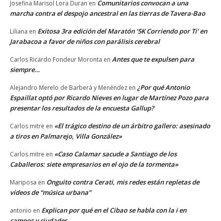
Comunitarios convocan a una
Josefina Marisol Lora Duran
en
marcha contra el despojo ancestral en las tierras de Tavera-Bao
Exitosa 3ra edición del Maratón ‘5K Corriendo por Ti’ en
Liliana
en
Jarabacoa a favor de niños con parálisis cerebral
Antes que te expulsen para
Carlos Ricardo Fondeur Moronta
en
siempre…
¿Por qué Antonio
Alejandro Merelo de Barberá y Menéndez
en
Espaillat optó por Ricardo Nieves en lugar de Martínez Pozo para
presentar los resultados de la encuesta Gallup?
«El trágico destino de un árbitro gallero: asesinado
Carlos mitre
en
a tiros en Palmarejo, Villa González»
«Caso Calamar sacude a Santiago de los
Carlos mitre
en
Caballeros: siete empresarios en el ojo de la tormenta»
Onguito contra Cerati, mis redes están repletas de
Mariposa
en
vídeos de “música urbana”
Explican por qué en el Cibao se habla con la i en
antonio
en
campos y ciudades