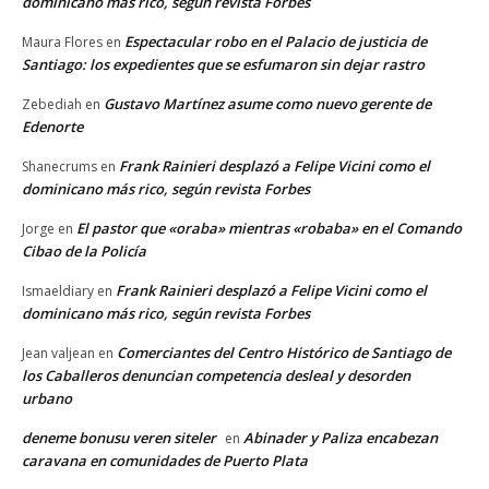
dominicano más rico, según revista Forbes
Espectacular robo en el Palacio de justicia de
Maura Flores
en
Santiago: los expedientes que se esfumaron sin dejar rastro
Gustavo Martínez asume como nuevo gerente de
Zebediah
en
Edenorte
Frank Rainieri desplazó a Felipe Vicini como el
Shanecrums
en
dominicano más rico, según revista Forbes
El pastor que «oraba» mientras «robaba» en el Comando
Jorge
en
Cibao de la Policía
Frank Rainieri desplazó a Felipe Vicini como el
Ismaeldiary
en
dominicano más rico, según revista Forbes
Comerciantes del Centro Histórico de Santiago de
Jean valjean
en
los Caballeros denuncian competencia desleal y desorden
urbano
deneme bonusu veren siteler
Abinader y Paliza encabezan
en
caravana en comunidades de Puerto Plata