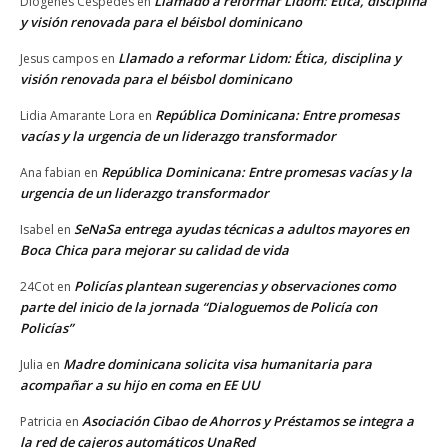
Llamado a reformar Lidom: Ética, disciplina
Diógenes Céspedes
en
y visión renovada para el béisbol dominicano
Llamado a reformar Lidom: Ética, disciplina y
Jesus campos
en
visión renovada para el béisbol dominicano
República Dominicana: Entre promesas
Lidia Amarante Lora
en
vacías y la urgencia de un liderazgo transformador
República Dominicana: Entre promesas vacías y la
Ana fabian
en
urgencia de un liderazgo transformador
SeNaSa entrega ayudas técnicas a adultos mayores en
Isabel
en
Boca Chica para mejorar su calidad de vida
Policías plantean sugerencias y observaciones como
24Cot
en
parte del inicio de la jornada “Dialoguemos de Policía con
Policías”
Madre dominicana solicita visa humanitaria para
Julia
en
acompañar a su hijo en coma en EE UU
Asociación Cibao de Ahorros y Préstamos se integra a
Patricia
en
la red de cajeros automáticos UnaRed