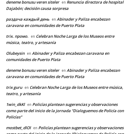
deneme bonusu veren siteler
Renuncia directora de hospital
en
Dajabón; decisión causa sorpresa
раздача каждый день
Abinader y Paliza encabezan
en
caravana en comunidades de Puerto Plata
trix. промо.
Celebran Noche Larga de los Museos entre
en
música, teatro, y artesanía
Olubeysin
Abinader y Paliza encabezan caravana en
en
comunidades de Puerto Plata
deneme bonusu veren siteler
Abinader y Paliza encabezan
en
caravana en comunidades de Puerto Plata
trix guru
Celebran Noche Larga de los Museos entre música,
en
teatro, y artesanía
1win_dkKl
Policías plantean sugerencias y observaciones
en
como parte del inicio de la jornada “Dialoguemos de Policía con
Policías”
mostbet_dlOl
Policías plantean sugerencias y observaciones
en
como parte del inicio de la jornada “Dialoguemos de Policía con