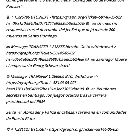
Policías”
📃 + 1.926796 BTC.NEXT - https://graph.org/Ticket--58146-05-02?
hs=06a1a0d54dbd0c71211e9853eb0e3ab7& 📃
Un mes sin
en
respuestas tras el derrumbe del Jet Set que dejó más de 200
muertos en Santo Domingo
📜 Message; TRANSFER 1.238655 bitcoin. Go to withdrawal >
https://graph.org/Ticket--58146-05-02?
hs=c06e1e83d30149de586887baae0b6246& 📜
Santiago: Muere
en
el empresario Georg Schwarzbartl
⚙ Message; TRANSFER 1,266806 BTC. Withdraw =>
https://graph.org/Ticket--58146-05-02?
hs=d37611bd948867be131a3ec73059dab9& ⚙
Reuniones
en
secretas en Santiago: los juegos ocultos tras la carrera
presidencial del PRM
Serta
Abinader y Paliza encabezan caravana en comunidades
en
de Puerto Plata
📁 + 1.281127 BTC.GET - https://graph.org/Ticket--58146-05-02?