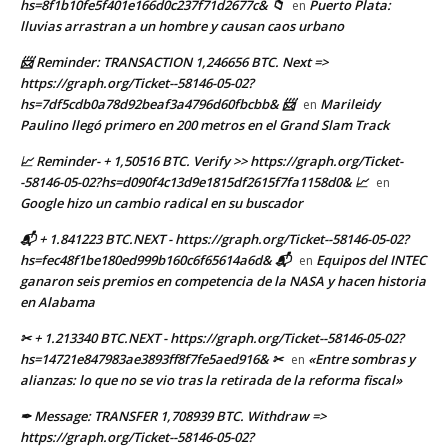
hs=8f1b10fe5f401e166d0c237f71d2677c& 📁
Puerto Plata:
en
lluvias arrastran a un hombre y causan caos urbano
📨 Reminder: TRANSACTION 1,246656 BTC. Next =>
https://graph.org/Ticket--58146-05-02?
hs=7df5cdb0a78d92beaf3a4796d60fbcbb& 📨
Marileidy
en
Paulino llegó primero en 200 metros en el Grand Slam Track
📈 Reminder- + 1,50516 BTC. Verify >> https://graph.org/Ticket-
-58146-05-02?hs=d090f4c13d9e1815df2615f7fa1158d0& 📈
en
Google hizo un cambio radical en su buscador
📬 + 1.841223 BTC.NEXT - https://graph.org/Ticket--58146-05-02?
hs=fec48f1be180ed999b160c6f65614a6d& 📬
Equipos del INTEC
en
ganaron seis premios en competencia de la NASA y hacen historia
en Alabama
✂ + 1.213340 BTC.NEXT - https://graph.org/Ticket--58146-05-02?
hs=14721e847983ae3893ff8f7fe5aed916& ✂
«Entre sombras y
en
alianzas: lo que no se vio tras la retirada de la reforma fiscal»
✒ Message: TRANSFER 1,708939 BTC. Withdraw =>
https://graph.org/Ticket--58146-05-02?