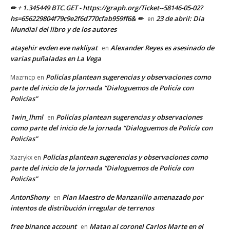
✏ + 1.345449 BTC.GET - https://graph.org/Ticket--58146-05-02?
hs=656229804f79c9e2f6d770cfab959ff6& ✏
23 de abril: Día
en
Mundial del libro y de los autores
ataşehir evden eve nakliyat
Alexander Reyes es asesinado de
en
varias puñaladas en La Vega
Policías plantean sugerencias y observaciones como
Mazrncp
en
parte del inicio de la jornada “Dialoguemos de Policía con
Policías”
1win_lhml
Policías plantean sugerencias y observaciones
en
como parte del inicio de la jornada “Dialoguemos de Policía con
Policías”
Policías plantean sugerencias y observaciones como
Xazrykx
en
parte del inicio de la jornada “Dialoguemos de Policía con
Policías”
AntonShony
Plan Maestro de Manzanillo amenazado por
en
intentos de distribución irregular de terrenos
free binance account
Matan al coronel Carlos Marte en el
en