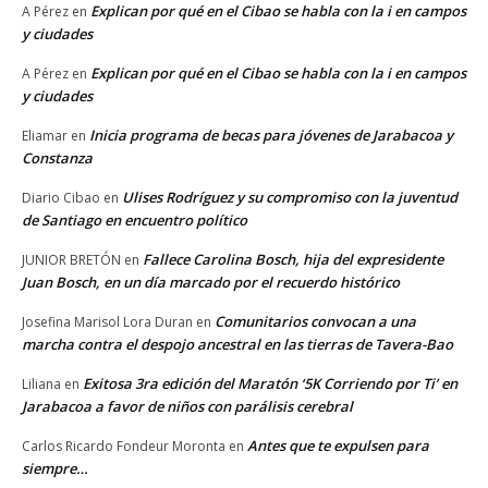
Explican por qué en el Cibao se habla con la i en campos
A Pérez
en
y ciudades
Explican por qué en el Cibao se habla con la i en campos
A Pérez
en
y ciudades
Inicia programa de becas para jóvenes de Jarabacoa y
Eliamar
en
Constanza
Ulises Rodríguez y su compromiso con la juventud
Diario Cibao
en
de Santiago en encuentro político
Fallece Carolina Bosch, hija del expresidente
JUNIOR BRETÓN
en
Juan Bosch, en un día marcado por el recuerdo histórico
Comunitarios convocan a una
Josefina Marisol Lora Duran
en
marcha contra el despojo ancestral en las tierras de Tavera-Bao
Exitosa 3ra edición del Maratón ‘5K Corriendo por Ti’ en
Liliana
en
Jarabacoa a favor de niños con parálisis cerebral
Antes que te expulsen para
Carlos Ricardo Fondeur Moronta
en
siempre…