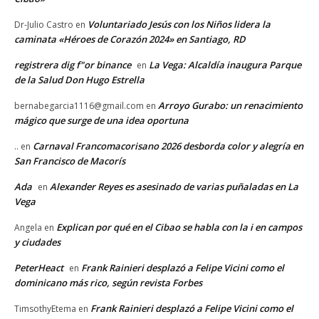
Voluntariado Jesús con los Niños lidera la
Dr-Julio Castro
en
caminata «Héroes de Corazón 2024» en Santiago, RD
registrera dig f"or binance
La Vega: Alcaldía inaugura Parque
en
de la Salud Don Hugo Estrella
Arroyo Gurabo: un renacimiento
bernabegarcia1116@gmail.com
en
mágico que surge de una idea oportuna
Carnaval Francomacorisano 2026 desborda color y alegría en
..
en
San Francisco de Macorís
Ada
Alexander Reyes es asesinado de varias puñaladas en La
en
Vega
Explican por qué en el Cibao se habla con la i en campos
Angela
en
y ciudades
PeterHeact
Frank Rainieri desplazó a Felipe Vicini como el
en
dominicano más rico, según revista Forbes
Frank Rainieri desplazó a Felipe Vicini como el
TimsothyEtema
en