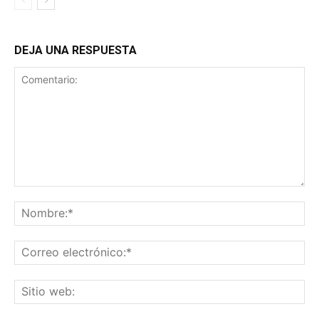
DEJA UNA RESPUESTA
Comentario:
No
Co
ele
Sit
we