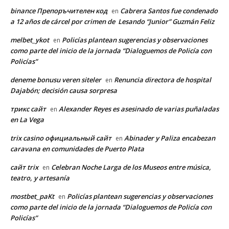
binance Препоръчителен код
Cabrera Santos fue condenado
en
a 12 años de cárcel por crimen de Lesando “Junior” Guzmán Feliz
melbet_ykot
Policías plantean sugerencias y observaciones
en
como parte del inicio de la jornada “Dialoguemos de Policía con
Policías”
deneme bonusu veren siteler
Renuncia directora de hospital
en
Dajabón; decisión causa sorpresa
трикс сайт
Alexander Reyes es asesinado de varias puñaladas
en
en La Vega
trix casino официальный сайт
Abinader y Paliza encabezan
en
caravana en comunidades de Puerto Plata
сайт trix
Celebran Noche Larga de los Museos entre música,
en
teatro, y artesanía
mostbet_paKt
Policías plantean sugerencias y observaciones
en
como parte del inicio de la jornada “Dialoguemos de Policía con
Policías”