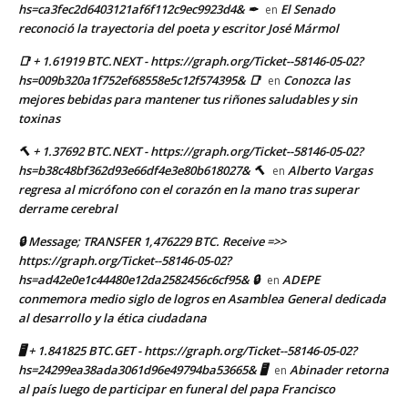
hs=ca3fec2d6403121af6f112c9ec9923d4& ✒
El Senado
en
reconoció la trayectoria del poeta y escritor José Mármol
📑 + 1.61919 BTC.NEXT - https://graph.org/Ticket--58146-05-02?
hs=009b320a1f752ef68558e5c12f574395& 📑
Conozca las
en
mejores bebidas para mantener tus riñones saludables y sin
toxinas
🔨 + 1.37692 BTC.NEXT - https://graph.org/Ticket--58146-05-02?
hs=b38c48bf362d93e66df4e3e80b618027& 🔨
Alberto Vargas
en
regresa al micrófono con el corazón en la mano tras superar
derrame cerebral
🔒 Message; TRANSFER 1,476229 BTC. Receive =>>
https://graph.org/Ticket--58146-05-02?
hs=ad42e0e1c44480e12da2582456c6cf95& 🔒
ADEPE
en
conmemora medio siglo de logros en Asamblea General dedicada
al desarrollo y la ética ciudadana
🖥 + 1.841825 BTC.GET - https://graph.org/Ticket--58146-05-02?
hs=24299ea38ada3061d96e49794ba53665& 🖥
Abinader retorna
en
al país luego de participar en funeral del papa Francisco