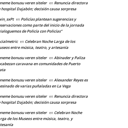
neme bonusu veren siteler
Renuncia directora
en
 hospital Dajabón; decisión causa sorpresa
in_sxPt
Policías plantean sugerencias y
en
*
servaciones como parte del inicio de la jornada
ialoguemos de Policía con Policías”
cialmetric
Celebran Noche Larga de los
en
co:*
seos entre música, teatro, y artesanía
neme bonusu veren siteler
Abinader y Paliza
en
cabezan caravana en comunidades de Puerto
ata
neme bonusu veren siteler
Alexander Reyes es
en
esinado de varias puñaladas en La Vega
neme bonusu veren siteler
Renuncia directora
en
 hospital Dajabón; decisión causa sorpresa
neme bonusu veren siteler
Celebran Noche
en
rga de los Museos entre música, teatro, y
tesanía