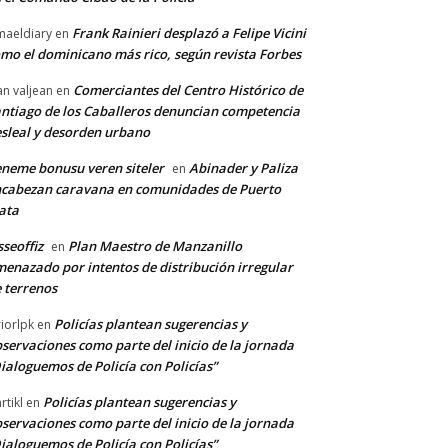
Frank Rainieri desplazó a Felipe Vicini
maeldiary
en
mo el dominicano más rico, según revista Forbes
Comerciantes del Centro Histórico de
an valjean
en
ntiago de los Caballeros denuncian competencia
sleal y desorden urbano
neme bonusu veren siteler
Abinader y Paliza
en
cabezan caravana en comunidades de Puerto
ata
sseoffiz
Plan Maestro de Manzanillo
en
enazado por intentos de distribución irregular
 terrenos
Policías plantean sugerencias y
riorlpk
en
servaciones como parte del inicio de la jornada
ialoguemos de Policía con Policías”
Policías plantean sugerencias y
rtikl
en
servaciones como parte del inicio de la jornada
ialoguemos de Policía con Policías”