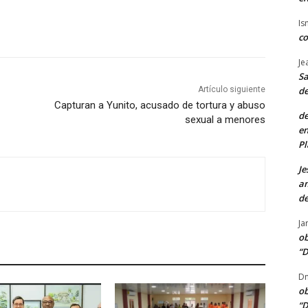
Is
co
Je
Sa
de
Artículo siguiente
Capturan a Yunito, acusado de tortura y abuso
de
sexual a menores
en
Pl
Je
am
de
Ja
ob
“D
Dn
ob
“D