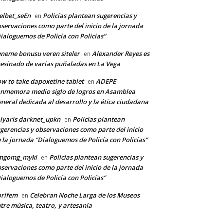
lbet_seEn
Policías plantean sugerencias y
en
servaciones como parte del inicio de la jornada
ialoguemos de Policía con Policías”
neme bonusu veren siteler
Alexander Reyes es
en
esinado de varias puñaladas en La Vega
w to take dapoxetine tablet
ADEPE
en
nmemora medio siglo de logros en Asamblea
neral dedicada al desarrollo y la ética ciudadana
lyaris darknet_upkn
Policías plantean
en
gerencias y observaciones como parte del inicio
 la jornada “Dialoguemos de Policía con Policías”
mgomg_mykl
Policías plantean sugerencias y
en
servaciones como parte del inicio de la jornada
ialoguemos de Policía con Policías”
orifem
Celebran Noche Larga de los Museos
en
tre música, teatro, y artesanía