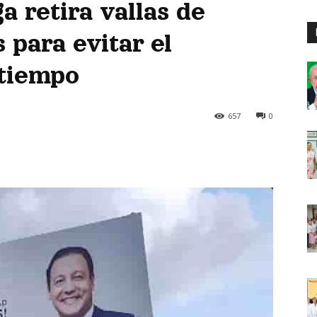
a retira vallas de
 para evitar el
stiempo
657
0