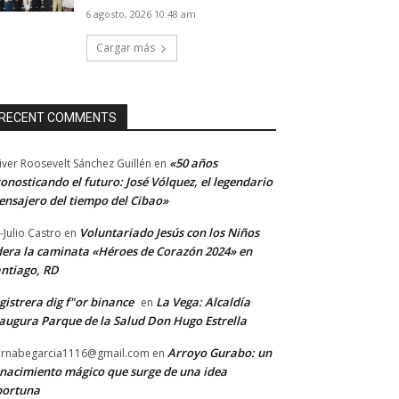
6 agosto, 2026 10:48 am
Cargar más
RECENT COMMENTS
«50 años
iver Roosevelt Sánchez Guillén
en
onosticando el futuro: José Vólquez, el legendario
nsajero del tiempo del Cibao»
Voluntariado Jesús con los Niños
-Julio Castro
en
dera la caminata «Héroes de Corazón 2024» en
ntiago, RD
gistrera dig f"or binance
La Vega: Alcaldía
en
augura Parque de la Salud Don Hugo Estrella
Arroyo Gurabo: un
rnabegarcia1116@gmail.com
en
nacimiento mágico que surge de una idea
portuna