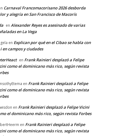
Carnaval Francomacorisano 2026 desborda
en
lor y alegría en San Francisco de Macorís
da
Alexander Reyes es asesinado de varias
en
ñaladas en La Vega
Explican por qué en el Cibao se habla con
gela
en
 i en campos y ciudades
terHeact
Frank Rainieri desplazó a Felipe
en
cini como el dominicano más rico, según revista
rbes
Frank Rainieri desplazó a Felipe
msothyEtema
en
cini como el dominicano más rico, según revista
rbes
Frank Rainieri desplazó a Felipe Vicini
wisdon
en
mo el dominicano más rico, según revista Forbes
Frank Rainieri desplazó a Felipe
bertHeerm
en
cini como el dominicano más rico, según revista