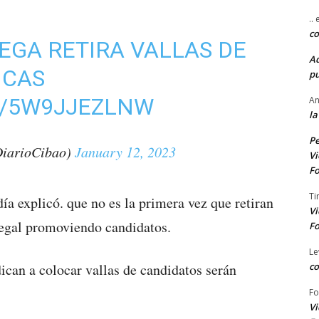
..
co
VEGA RETIRA VALLAS DE
A
ICAS
pu
M/5W9JJEZLNW
An
la
Pe
DiarioCibao)
January 12, 2023
Vi
Fo
Ti
a explicó. que no es la primera vez que retiran
Vi
legal promoviendo candidatos.
Fo
Le
co
ican a colocar vallas de candidatos serán
Fo
Vi