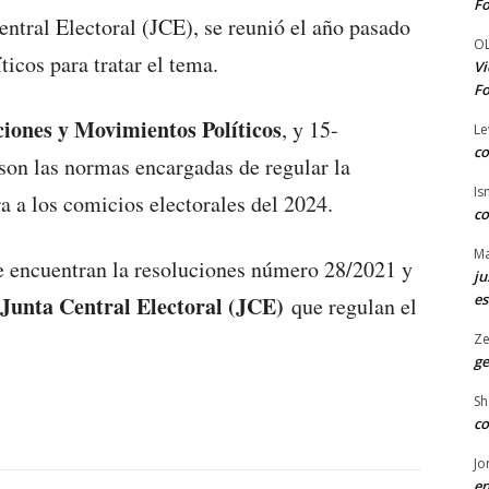
Fo
entral Electoral (JCE), se reunió el año pasado
O
ticos para tratar el tema.
Vi
Fo
iones y Movimientos Políticos
, y 15-
Le
co
 son las normas encargadas de regular la
Is
 a los comicios electorales del 2024.
co
Ma
e encuentran la resoluciones número 28/2021 y
ju
es
 Junta Central Electoral (JCE)
que regulan el
Ze
ge
Sh
co
Jo
en