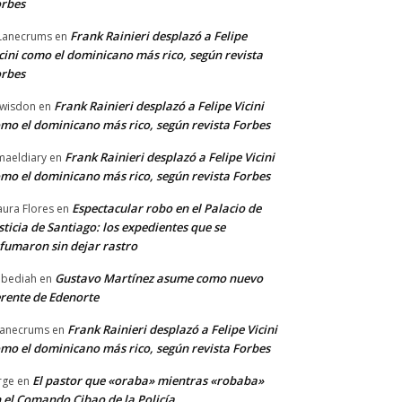
rbes
Frank Rainieri desplazó a Felipe
Lanecrums
en
cini como el dominicano más rico, según revista
rbes
Frank Rainieri desplazó a Felipe Vicini
wisdon
en
mo el dominicano más rico, según revista Forbes
Frank Rainieri desplazó a Felipe Vicini
maeldiary
en
mo el dominicano más rico, según revista Forbes
Espectacular robo en el Palacio de
ura Flores
en
sticia de Santiago: los expedientes que se
fumaron sin dejar rastro
Gustavo Martínez asume como nuevo
bediah
en
rente de Edenorte
Frank Rainieri desplazó a Felipe Vicini
anecrums
en
mo el dominicano más rico, según revista Forbes
El pastor que «oraba» mientras «robaba»
rge
en
 el Comando Cibao de la Policía