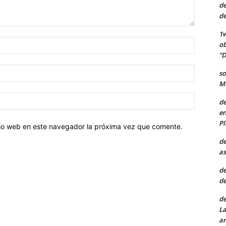
de
de
1w
Nombre:
ob
“D
Correo
so
electróni
Mu
Sitio
de
web:
en
Pl
itio web en este navegador la próxima vez que comente.
de
as
de
de
de
La
ar