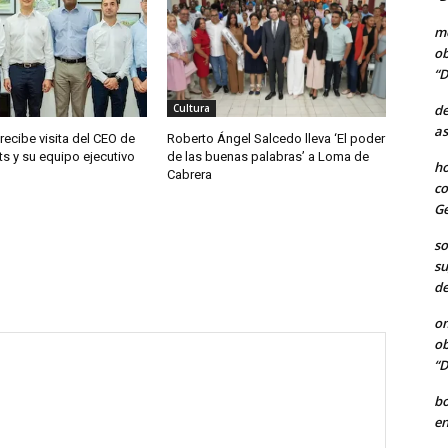
me
ob
“D
de
Cultura
as
 recibe visita del CEO de
Roberto Ángel Salcedo lleva ‘El poder
ts y su equipo ejecutivo
de las buenas palabras’ a Loma de
ho
Cabrera
co
Ge
so
su
de
o
ob
“D
b
en