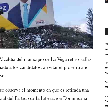
Ol
pr
me
lcaldía del municipio de La Vega retiró vallas
Dr
mado a los candidatos, a evitar el proselitismo
li
Sa
yes.
re
in
 se observa el momento en que es retirada una
be
ncial del Partido de la Liberación Dominicana
re
o