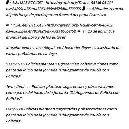
🖥 + 1.841825 BTC.GET - https://graph.org/Ticket--58146-05-02?
hs=24299ea38ada3061d96e49794ba53665& 🖥
Abinader retorna
en
al país luego de participar en funeral del papa Francisco
✏ + 1.345449 BTC.GET - https://graph.org/Ticket--58146-05-02?
hs=656229804f79c9e2f6d770cfab959ff6& ✏
23 de abril: Día
en
Mundial del libro y de los autores
ataşehir evden eve nakliyat
Alexander Reyes es asesinado de
en
varias puñaladas en La Vega
Policías plantean sugerencias y observaciones como
Mazrncp
en
parte del inicio de la jornada “Dialoguemos de Policía con
Policías”
1win_lhml
Policías plantean sugerencias y observaciones
en
como parte del inicio de la jornada “Dialoguemos de Policía con
Policías”
Policías plantean sugerencias y observaciones como
Xazrykx
en
parte del inicio de la jornada “Dialoguemos de Policía con
Policías”