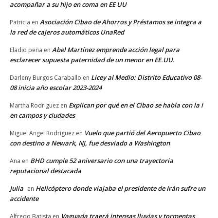
acompañar a su hijo en coma en EE UU
Asociación Cibao de Ahorros y Préstamos se integra a
Patricia
en
la red de cajeros automáticos UnaRed
Abel Martínez emprende acción legal para
Eladio peña
en
esclarecer supuesta paternidad de un menor en EE.UU.
Licey al Medio: Distrito Educativo 08-
Darleny Burgos Caraballo
en
08 inicia año escolar 2023-2024
Explican por qué en el Cibao se habla con la i
Martha Rodriguez
en
en campos y ciudades
Vuelo que partió del Aeropuerto Cibao
Miguel Angel Rodriguez
en
con destino a Newark, NJ, fue desviado a Washington
BHD cumple 52 aniversario con una trayectoria
Ana
en
reputacional destacada
Julia
Helicóptero donde viajaba el presidente de Irán sufre un
en
accidente
Vaguada traerá intensas lluvias y tormentas
Alfredo Batista
en