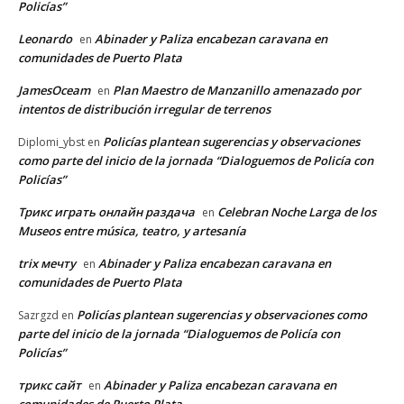
Policías”
Leonardo
Abinader y Paliza encabezan caravana en
en
comunidades de Puerto Plata
JamesOceam
Plan Maestro de Manzanillo amenazado por
en
intentos de distribución irregular de terrenos
Policías plantean sugerencias y observaciones
Diplomi_ybst
en
como parte del inicio de la jornada “Dialoguemos de Policía con
Policías”
Трикс играть онлайн раздача
Celebran Noche Larga de los
en
Museos entre música, teatro, y artesanía
trix мечту
Abinader y Paliza encabezan caravana en
en
comunidades de Puerto Plata
Policías plantean sugerencias y observaciones como
Sazrgzd
en
parte del inicio de la jornada “Dialoguemos de Policía con
Policías”
трикс сайт
Abinader y Paliza encabezan caravana en
en