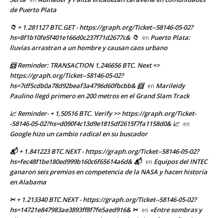
de Puerto Plata
📁 + 1.281127 BTC.GET - https://graph.org/Ticket--58146-05-02?
hs=8f1b10fe5f401e166d0c237f71d2677c& 📁
Puerto Plata:
en
lluvias arrastran a un hombre y causan caos urbano
📨 Reminder: TRANSACTION 1,246656 BTC. Next =>
https://graph.org/Ticket--58146-05-02?
hs=7df5cdb0a78d92beaf3a4796d60fbcbb& 📨
Marileidy
en
Paulino llegó primero en 200 metros en el Grand Slam Track
📈 Reminder- + 1,50516 BTC. Verify >> https://graph.org/Ticket-
-58146-05-02?hs=d090f4c13d9e1815df2615f7fa1158d0& 📈
en
Google hizo un cambio radical en su buscador
📬 + 1.841223 BTC.NEXT - https://graph.org/Ticket--58146-05-02?
hs=fec48f1be180ed999b160c6f65614a6d& 📬
Equipos del INTEC
en
ganaron seis premios en competencia de la NASA y hacen historia
en Alabama
✂ + 1.213340 BTC.NEXT - https://graph.org/Ticket--58146-05-02?
hs=14721e847983ae3893ff8f7fe5aed916& ✂
«Entre sombras y
en