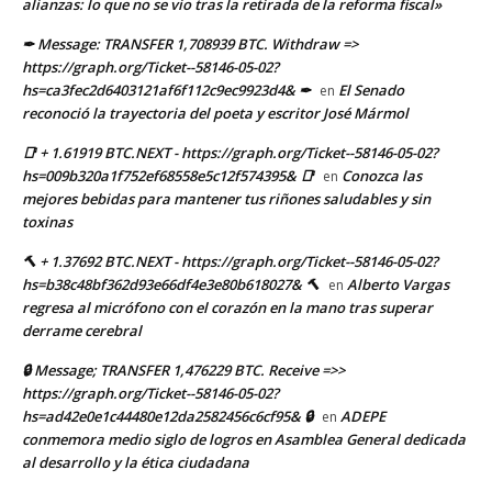
alianzas: lo que no se vio tras la retirada de la reforma fiscal»
✒ Message: TRANSFER 1,708939 BTC. Withdraw =>
https://graph.org/Ticket--58146-05-02?
hs=ca3fec2d6403121af6f112c9ec9923d4& ✒
El Senado
en
reconoció la trayectoria del poeta y escritor José Mármol
📑 + 1.61919 BTC.NEXT - https://graph.org/Ticket--58146-05-02?
hs=009b320a1f752ef68558e5c12f574395& 📑
Conozca las
en
mejores bebidas para mantener tus riñones saludables y sin
toxinas
🔨 + 1.37692 BTC.NEXT - https://graph.org/Ticket--58146-05-02?
hs=b38c48bf362d93e66df4e3e80b618027& 🔨
Alberto Vargas
en
regresa al micrófono con el corazón en la mano tras superar
derrame cerebral
🔒 Message; TRANSFER 1,476229 BTC. Receive =>>
https://graph.org/Ticket--58146-05-02?
hs=ad42e0e1c44480e12da2582456c6cf95& 🔒
ADEPE
en
conmemora medio siglo de logros en Asamblea General dedicada
al desarrollo y la ética ciudadana