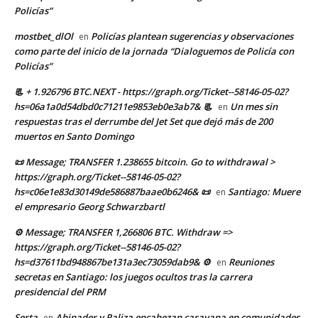
Policías”
mostbet_dlOl
Policías plantean sugerencias y observaciones
en
como parte del inicio de la jornada “Dialoguemos de Policía con
Policías”
📃 + 1.926796 BTC.NEXT - https://graph.org/Ticket--58146-05-02?
hs=06a1a0d54dbd0c71211e9853eb0e3ab7& 📃
Un mes sin
en
respuestas tras el derrumbe del Jet Set que dejó más de 200
muertos en Santo Domingo
📜 Message; TRANSFER 1.238655 bitcoin. Go to withdrawal >
https://graph.org/Ticket--58146-05-02?
hs=c06e1e83d30149de586887baae0b6246& 📜
Santiago: Muere
en
el empresario Georg Schwarzbartl
⚙ Message; TRANSFER 1,266806 BTC. Withdraw =>
https://graph.org/Ticket--58146-05-02?
hs=d37611bd948867be131a3ec73059dab9& ⚙
Reuniones
en
secretas en Santiago: los juegos ocultos tras la carrera
presidencial del PRM
Serta
Abinader y Paliza encabezan caravana en comunidades
en