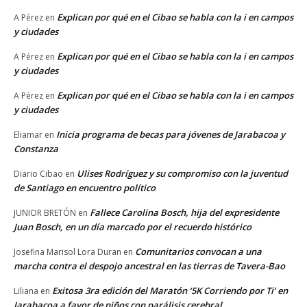
Explican por qué en el Cibao se habla con la i en campos
A Pérez
en
y ciudades
Explican por qué en el Cibao se habla con la i en campos
A Pérez
en
y ciudades
Explican por qué en el Cibao se habla con la i en campos
A Pérez
en
y ciudades
Inicia programa de becas para jóvenes de Jarabacoa y
Eliamar
en
Constanza
Ulises Rodríguez y su compromiso con la juventud
Diario Cibao
en
de Santiago en encuentro político
Fallece Carolina Bosch, hija del expresidente
JUNIOR BRETÓN
en
Juan Bosch, en un día marcado por el recuerdo histórico
Comunitarios convocan a una
Josefina Marisol Lora Duran
en
marcha contra el despojo ancestral en las tierras de Tavera-Bao
Exitosa 3ra edición del Maratón ‘5K Corriendo por Ti’ en
Liliana
en
Jarabacoa a favor de niños con parálisis cerebral