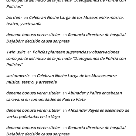
como parte del inicio de la jornada “Dialoguemos de Policía con
Policías”
borifem
Celebran Noche Larga de los Museos entre música,
en
teatro, y artesanía
deneme bonusu veren siteler
Renuncia directora de hospital
en
Dajabón; decisión causa sorpresa
1win_sxPt
Policías plantean sugerencias y observaciones
en
como parte del inicio de la jornada “Dialoguemos de Policía con
Policías”
socialmetric
Celebran Noche Larga de los Museos entre
en
música, teatro, y artesanía
deneme bonusu veren siteler
Abinader y Paliza encabezan
en
caravana en comunidades de Puerto Plata
deneme bonusu veren siteler
Alexander Reyes es asesinado de
en
varias puñaladas en La Vega
deneme bonusu veren siteler
Renuncia directora de hospital
en
Dajabón; decisión causa sorpresa