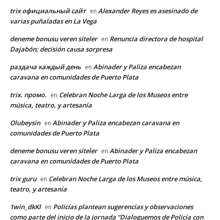
trix официальный сайт
Alexander Reyes es asesinado de
en
varias puñaladas en La Vega
deneme bonusu veren siteler
Renuncia directora de hospital
en
Dajabón; decisión causa sorpresa
раздача каждый день
Abinader y Paliza encabezan
en
caravana en comunidades de Puerto Plata
trix. промо.
Celebran Noche Larga de los Museos entre
en
música, teatro, y artesanía
Olubeysin
Abinader y Paliza encabezan caravana en
en
comunidades de Puerto Plata
deneme bonusu veren siteler
Abinader y Paliza encabezan
en
caravana en comunidades de Puerto Plata
trix guru
Celebran Noche Larga de los Museos entre música,
en
teatro, y artesanía
1win_dkKl
Policías plantean sugerencias y observaciones
en
como parte del inicio de la jornada “Dialoguemos de Policía con