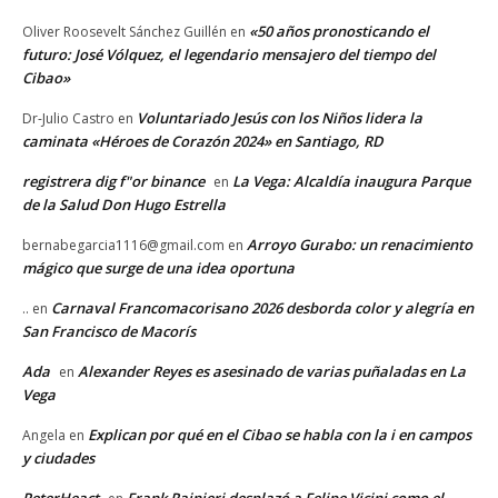
«50 años pronosticando el
Oliver Roosevelt Sánchez Guillén
en
futuro: José Vólquez, el legendario mensajero del tiempo del
Cibao»
Voluntariado Jesús con los Niños lidera la
Dr-Julio Castro
en
caminata «Héroes de Corazón 2024» en Santiago, RD
registrera dig f"or binance
La Vega: Alcaldía inaugura Parque
en
de la Salud Don Hugo Estrella
Arroyo Gurabo: un renacimiento
bernabegarcia1116@gmail.com
en
mágico que surge de una idea oportuna
Carnaval Francomacorisano 2026 desborda color y alegría en
..
en
San Francisco de Macorís
Ada
Alexander Reyes es asesinado de varias puñaladas en La
en
Vega
Explican por qué en el Cibao se habla con la i en campos
Angela
en
y ciudades